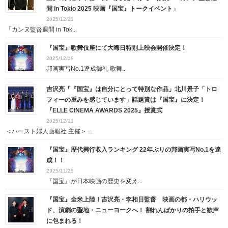
間 in Tokio 2025 映画『国宝』トークイベント」
2025/12/21
「カンヌ監督週間 in Tok...
『国宝』歌舞伎座にて大晦日特別上映会開催決定！
2025/12/19
邦画実写No.1達成御礼 歌舞...
吉沢亮「『国宝』は自分にとって特別な作品」北川景子「トロ
フィーの重みを感じています」話題賞は『国宝』に決定！
『ELLE CINEMA AWARDS 2025』授賞式
2025/12/11
＜ハースト婦人画報社 主催＞ ...
『国宝』歴代興行収入ランキング 22年ぶりの邦画実写No.1を達
成！！
2025/11/25
『国宝』が日本映画の歴史を変え...
『国宝』全米上陸！吉沢亮・李相日監督 映画の都・ハリウッ
ド、演劇の聖地・ニューヨークへ！ 割れんばかりの拍手と歓声
に包まれる！