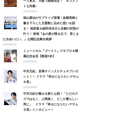
ース東京、大阪で開催決定！ ※コメン
トも到着♪
2026/08/10
福山雅治がサプライズ登壇！故郷長崎と
書き下ろした主題歌に込めた想いを語
る！ 福原遥＆細田佳央太ら念願の対面が
叶う！ 映画『あの星が降る丘で、君とま
た出会いたい。』公開記念舞台挨拶
2026/08/10
ミュージカル『ゴースト』ゲネプロ＆開
幕記念会見【動画3本】
2026/08/09
中沢元紀、直筆サイン入りチェキプレゼ
ント！！ ドラマ『幸せになりたいマサム
ネ君』
2026/08/09
中沢元紀が魅せる新たな顔！「ただのク
ズではなく、人間臭く、どこか愛らしい
男に」 ドラマ『幸せになりたいマサム
ネ君』インタビュー！