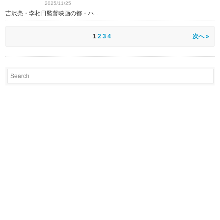
2025/11/25
吉沢亮・李相日監督映画の都・ハ...
1
2
3
4
次へ »