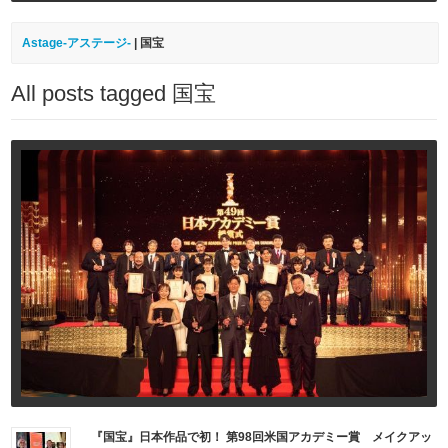
Astage-アステージ-
|
国宝
All posts tagged 国宝
『国宝』日本作品で初！ 第98回米国アカデミー賞 メイクアッ