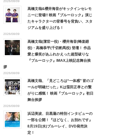
2026/08/09
高橋文哉&櫻井海音がキックインセレモ
ニーに登場!! 映画『ブルーロック』演じ
たキャラクターの背番号を背負い、スタ
ジアムを盛り上げる！
2026/08/09
高橋文哉(潔世一役)・櫻井海音(蜂楽廻
役)・高橋恭平(千切豹馬役) 登壇！ 作品
愛と爆笑があふれかえった超型破りな
『ブルーロック』IMAX上映記念舞台挨
拶
2026/08/09
高橋文哉、「見どころは“一体感” 皆のゴ
ールが明確だった」Kは窪田正孝との繋
がりに感慨！ 映画『ブルーロック』初日
舞台挨拶
2026/08/09
浜辺美波、目黒蓮の特別インタビューの
一部を公開！『ほどなく、お別れです』
8月19日(水)ブルーレイ、DVD発売決
定！