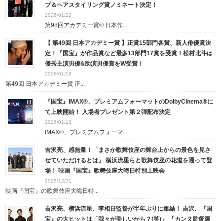
プ＆ヘアスタイリング賞ノミネート決定！
2026/01/22
第98回アカデミー賞® 日本作...
【 第49回 日本アカデミー賞 】正賞15部門各賞、新人俳優賞決
定！『国宝』が作品賞など最多13部門17賞を受賞！松村北斗は
優秀主演男優&助演男優賞をW受賞！
2026/01/19
第49回 日本アカデミー賞 正...
『国宝』IMAX®、プレミアムフォーマットのDolbyCinema®に
て上映開始！ 入場者プレゼント第２弾配布決定
2026/01/12
IMAX®、プレミアムフォーマ...
吉沢亮、感無量！「まさか歌舞伎座の舞台上からの景色を見さ
せていただけるとは」 横浜流星らと歌舞伎座の花道を通って登
場！ 映画『国宝』歌舞伎座大晦日特別上映会
2025/12/31
映画『国宝』の歌舞伎座大晦日特...
吉沢亮、横浜流星、李相日監督が半年ぶりに集結！ 吉沢、『国
宝』の大ヒットは「我々が美しいから？(笑)」 「カンヌ監督週