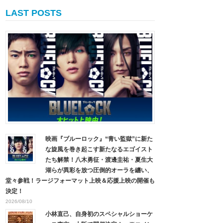
LAST POSTS
映画『ブルーロック』“青い監獄”に新た
な旋風を巻き起こす新たなるエゴイスト
たち解禁！八木勇征・渡邊圭祐・夏生大
湖らが異彩を放つ圧倒的オーラを纏い、
堂々参戦！ラージフォーマット上映＆応援上映の開催も
決定！
2026/08/10
小林直己、自身初のスペシャルショーケ