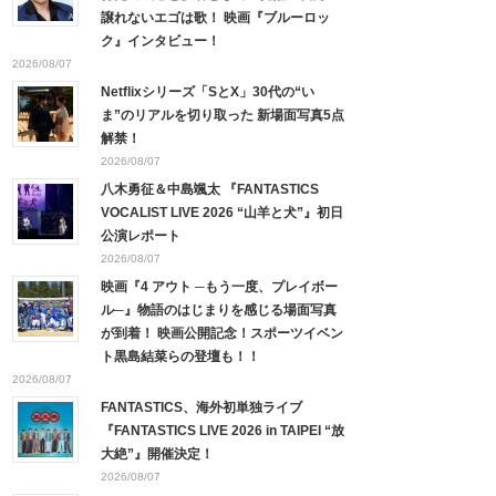
譲れないエゴは歌！ 映画『ブルーロッ
ク』インタビュー！
2026/08/07
Netflixシリーズ「SとX」30代の“い
ま”のリアルを切り取った 新場面写真5点
解禁！
2026/08/07
八木勇征＆中島颯太 『FANTASTICS
VOCALIST LIVE 2026 “山羊と犬”』初日
公演レポート
2026/08/07
映画『4 アウト ─もう一度、プレイボー
ル─』物語のはじまりを感じる場面写真
が到着！ 映画公開記念！スポーツイベン
ト黒島結菜らの登壇も！！
2026/08/07
FANTASTICS、海外初単独ライブ
『FANTASTICS LIVE 2026 in TAIPEI “放
大絶”』開催決定！
2026/08/07