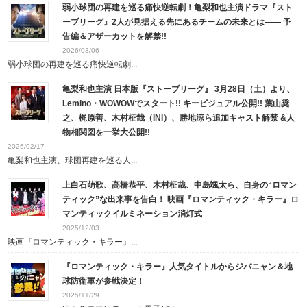
弱小球団の再建を巡る痛快逆転劇！亀梨和也主演ドラマ『スト
ーブリーグ』2人が見据える先にあるチームの未来とは—— 予
告編＆アザーカットを解禁!!
2026/03/06
弱小球団の再建を巡る痛快逆転劇...
亀梨和也主演 日本版『ストーブリーグ』 3月28日（土）より、
Lemino・WOWOWでスタート!! キービジュアル公開!! 葉山奨
之、梶原善、木村柾哉（INI）、勝地涼ら追加キャスト解禁 &人
物相関図を一挙大公開!!
2026/02/17
亀梨和也主演、球団再建を巡る人...
上白石萌歌、高橋恭平、木村柾哉、中島颯太ら、自身の“ロマン
ティック”な出来事を告白！ 映画『ロマンティック・キラー』ロ
マンティックイルミネーション消灯式
2025/12/03
映画『ロマンティック・キラー』...
『ロマンティック・キラー』人気タイトルからジバニャン＆地
球防衛軍が参戦決定！
2025/11/29