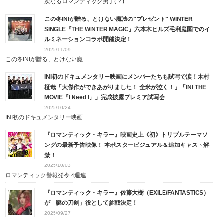
次なるロマンティック男子(？)...
この冬INIが贈る、とけない魔法の”プレゼント” WINTER
SINGLE『THE WINTER MAGIC』六本木ヒルズ毛利庭園でのイ
ルミネーションコラボ開催決定！
2025/11/09
この冬INIが贈る、とけない魔...
INI初のドキュメンタリー映画にメンバーたちも試写で涙！木村
柾哉「大傑作ができあがりました！ 全米が泣く！」「INI THE
MOVIE『I Need I』」完成披露プレミア試写会
2025/10/24
INI初のドキュメンタリー映画...
『ロマンティック・キラー』映画史上《初》トリプルテーマソ
ングの最新予告映像！ 本ポスタービジュアル＆追加キャスト解
禁！
2025/10/03
ロマンティック警報発令 4週連...
『ロマンティック・キラー』佐藤大樹（EXILE/FANTASTICS）
が「謎の刀剣」役として参戦決定！
2025/09/27