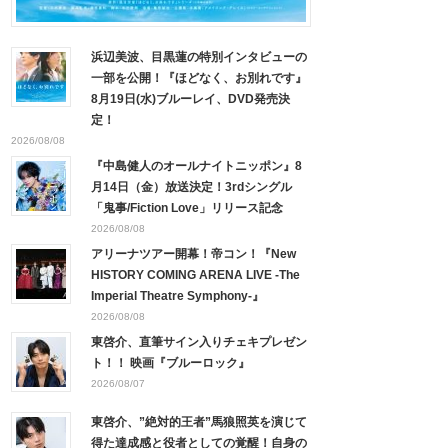
浜辺美波、目黒蓮の特別インタビューの
一部を公開！『ほどなく、お別れです』
8月19日(水)ブルーレイ、DVD発売決
定！
2026/08/08
『中島健人のオールナイトニッポン』8
月14日（金）放送決定！3rdシングル
「鬼事/Fiction Love」リリース記念
2026/08/08
アリーナツアー開幕！帝コン！『New
HISTORY COMING ARENA LIVE -The
Imperial Theatre Symphony-』
2026/08/08
東啓介、直筆サイン入りチェキプレゼン
ト！！ 映画『ブルーロック』
2026/08/07
東啓介、”絶対的王者”馬狼照英を演じて
得た達成感と役者としての覚醒！自身の