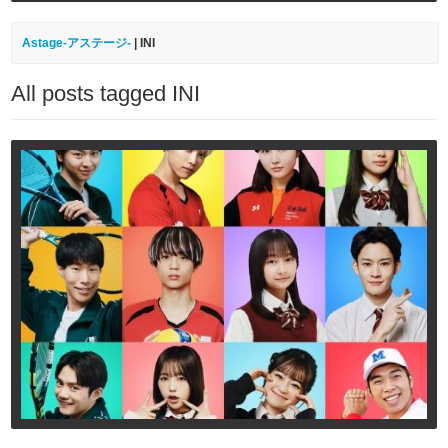
Astage-アステージ-
|
INI
All posts tagged INI