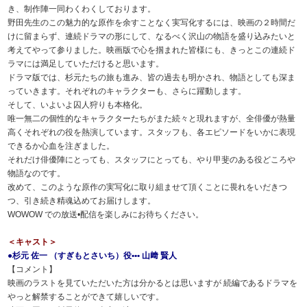
き、制作陣一同わくわくしております。
野田先生のこの魅力的な原作を余すことなく実写化するには、映画の２時間だ
けに留まらず、連続ドラマの形にして、なるべく沢山の物語を盛り込みたいと
考えてやって参りました。映画版で心を掴まれた皆様にも、きっとこの連続ド
ラマには満足していただけると思います。
ドラマ版では、杉元たちの旅も進み、皆の過去も明かされ、物語としても深ま
っていきます。それぞれのキャラクターも、さらに躍動します。
そして、いよいよ囚人狩りも本格化。
唯一無二の個性的なキャラクターたちがまた続々と現れますが、全俳優が熱量
高くそれぞれの役を熱演しています。スタッフも、各エピソードをいかに表現
できるか心血を注ぎました。
それだけ俳優陣にとっても、スタッフにとっても、やり甲斐のある役どころや
物語なのです。
改めて、このような原作の実写化に取り組ませて頂くことに畏れをいだきつ
つ、引き続き精魂込めてお届けします。
WOWOW での放送•配信を楽しみにお待ちください。
＜キャスト＞
●杉元 佐一 （すぎもとさいち）役••• 山﨑 賢人
【コメント】
映画のラストを見ていただいた方は分かるとは思いますが 続編であるドラマを
やっと解禁することができて嬉しいです。