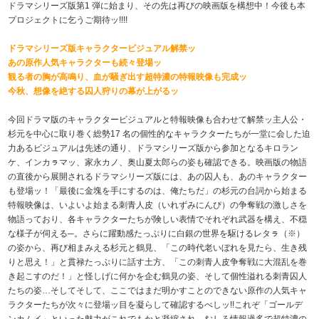
ドラマシリーズ版第1 弾に始まり、その先は再びの映画版を構想中！今後も本
プロジェクトに乞うご期待ッ!!!!
ドラマシリーズ版キャラクタービジュアル解禁ッ
あの原作人気キャラクターも続々登場ッ
観る者の胸が高鳴り、血が騒ぎ出す超特濃の特報映像も完成ッ
今秋、想像を絶する囚人狩りの幕が上がるッ
今回ドラマ版のキャラクタービジュアルと特報映像も合わせて解禁ッ
主人公・
杉元を中心に取り巻く総勢17 名の個性的なキャラクターたちが一堂に会した迫
力あるビジュアルは先述の通り、ドラマシリーズ版から参加となるキロラン
ケ、インカㇻマッ、家永カノ、奥山夏太郎らの姿も確認できる。映画版の物語
の直後から展開されるドラマシリーズ版には、あの囚人も、あのキャラクター
も登場ッ！「最後に金塊を手にするのは、俺たちだ」の杉元の台詞から始まる
特報映像は、いよいよ始まる刺青人皮（いれずみにんぴ）の争奪戦の激しさを
物語っており、各キャラクターたちが険しい表情でそれぞれ武器を構え、不穏
な様子が伺える─。さらに躍動感たっぷりに白銀の世界を駆けるレタㇻ（※）
の姿から、再び相まみえる杉元と鶴見、「この時代老いぼれを見たら、生き残
りと思え！」と貫禄たっぷりに話す土方、「この刺青人皮争奪戦に大混乱を巻
き起こすのだ！」と怪しげに何かを企む鶴見の姿、そして個性溢れる刺青囚人
たちの姿…そしてそして、ここではまだ明かすことのできない原作の人気キャ
ラクターたちが次々に登場ッ
目を凝らして確認するべしッ!!これぞ「ゴールデ