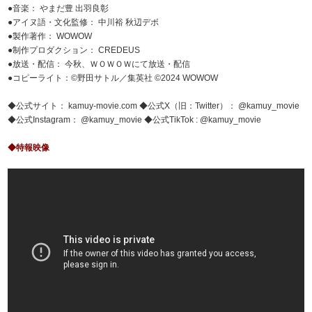
●音楽： やまだ豊 出羽良彰
●アイヌ語・文化監修： 中川裕 秋辺デボ
●製作著作： WOWOW
●制作プロダクション： CREDEUS
●放送・配信： 今秋、ＷＯＷＯＷにて放送・配信
●コピーライト：©野田サトル／集英社 ©2024 WOWOW
◆公式サイト： kamuy-movie.com ◆公式X（旧：Twitter）： @kamuy_movie
◆公式Instagram： @kamuy_movie ◆公式TikTok : @kamuy_movie
◆特報映像