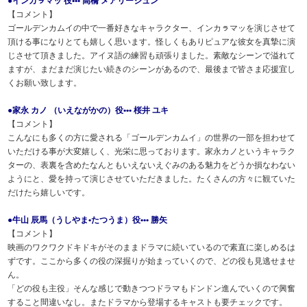
●インカㇻマッ 役••• 高橋 メアリージュン
【コメント】
ゴールデンカムイの中で一番好きなキャラクター、インカㇻマッを演じさせて
頂ける事になりとても嬉しく思います。怪しくもありピュアな彼女を真摯に演
じさせて頂きました。アイヌ語の練習も頑張りました。素敵なシーンで溢れて
ますが、まだまだ演じたい続きのシーンがあるので、最後まで皆さま応援宜し
くお願い致します。
●家永 カノ （いえながかの）役••• 桜井 ユキ
【コメント】
こんなにも多くの方に愛される「ゴールデンカムイ」の世界の一部を担わせて
いただける事が大変嬉しく、光栄に思っております。家永カノというキャラク
ターの、表裏を含めたなんともいえないえぐみのある魅力をどうか損なわない
ようにと、愛を持って演じさせていただきました。たくさんの方々に観ていた
だけたら嬉しいです。
●牛山 辰馬（うしやま•たつうま）役••• 勝矢
【コメント】
映画のワクワクドキドキがそのままドラマに続いているので素直に楽しめるは
ずです。ここから多くの役の深掘りが始まっていくので、どの役も見逃せませ
ん。
「どの役も主役」そんな感じで動きつつドラマもドンドン進んでいくので興奮
すること間違いなし。またドラマから登場するキャストも要チェックです。