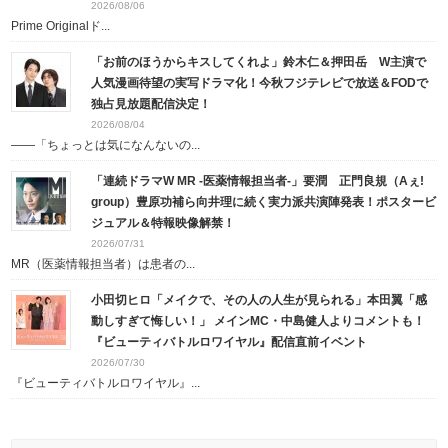
2026/08/06
Prime Originalド...
「お前のほうからキスしてくれよ」鈴木仁＆押田岳 W主演で
人気漫画待望の実写ドラマ化！今秋フジテレビで放送＆FODで
独占見放題配信決定！
2026/08/04
――「ちょっとは気になんないの...
「連続ドラマW MR -医薬情報担当者-」要潤 正門良規（Aぇ!
group）豊原功補ら向井理に続く実力派共演陣発表！ポスタービ
ジュアル＆特報映像解禁！
2026/07/31
MR（医薬情報担当者）は患者の...
小田切ヒロ「メイクで、その人の人生が見られる」本田翼「感
動しすぎて悔しい！」 メインMC・中島健人よりコメントも！
『ビューティバトルロワイヤル』配信直前イベント
2026/07/30
『ビューティバトルロワイヤル』...