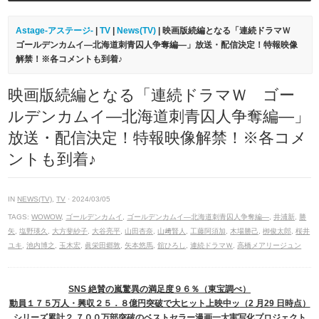
Astage-アステージ-
|
TV
|
News(TV)
| 映画版続編となる「連続ドラマＷ
ゴールデンカムイ—北海道刺青囚人争奪編—」放送・配信決定！特報映像
解禁！※各コメントも到着♪
映画版続編となる「連続ドラマＷ ゴー
ルデンカムイ—北海道刺青囚人争奪編—」
放送・配信決定！特報映像解禁！※各コメ
ントも到着♪
IN
NEWS(TV)
,
TV
· 2024/03/05
TAGS:
WOWOW
,
ゴールデンカムイ
,
ゴールデンカムイ—北海道刺青囚人争奪編—
,
井浦新
,
勝
矢
,
塩野瑛久
,
大方斐紗子
,
大谷亮平
,
山田杏奈
,
山﨑賢人
,
工藤阿須加
,
木場勝己
,
栁俊太郎
,
桜井
ユキ
,
池内博之
,
玉木宏
,
眞栄田郷敦
,
矢本悠馬
,
舘ひろし
,
連続ドラマＷ
,
高橋メアリージュン
SNS 絶賛の嵐
驚異の満足度９６％（東宝調べ）
動員１７５万人・興収２５．８億円突破で大ヒット上映中ッ
（2 月29 日時点）
シリーズ累計２,７００万部突破のベストセラー漫画一大実写化プロジェクト