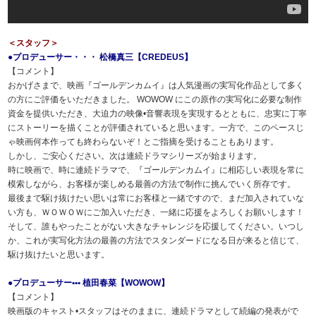
＜スタッフ＞
●プロデューサー・・・ 松橋真三【CREDEUS】
【コメント】
おかげさまで、映画『ゴールデンカムイ』は人気漫画の実写化作品として多く
の方にご評価をいただきました。 WOWOW にこの原作の実写化に必要な制作
資金を提供いただき、大迫力の映像•音響表現を実現するとともに、忠実に丁寧
にストーリーを描くことが評価されていると思います。一方で、このペースじ
ゃ映画何本作っても終わらないぞ！とご指摘を受けることもあります。
しかし、ご安心ください。次は連続ドラマシリーズが始まります。
時に映画で、時に連続ドラマで、『ゴールデンカムイ』に相応しい表現を常に
模索しながら、お客様が楽しめる最善の方法で制作に挑んでいく所存です。
最後まで駆け抜けたい思いは常にお客様と一緒ですので、まだ加入されていな
い方も、ＷＯＷＯＷにご加入いただき、一緒に応援をよろしくお願いします！
そして、誰もやったことがない大きなチャレンジを応援してください。いつし
か、これが実写化方法の最善の方法でスタンダードになる日が来ると信じて、
駆け抜けたいと思います。
●プロデューサー••• 植田春菜【WOWOW】
【コメント】
映画版のキャスト•スタッフはそのままに、連続ドラマとして続編の発表がで