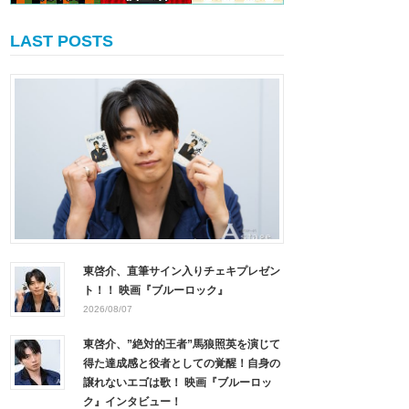
LAST POSTS
東啓介、直筆サイン入りチェキプレゼン
ト！！ 映画『ブルーロック』
2026/08/07
東啓介、”絶対的王者”馬狼照英を演じて
得た達成感と役者としての覚醒！自身の
譲れないエゴは歌！ 映画『ブルーロッ
ク』インタビュー！