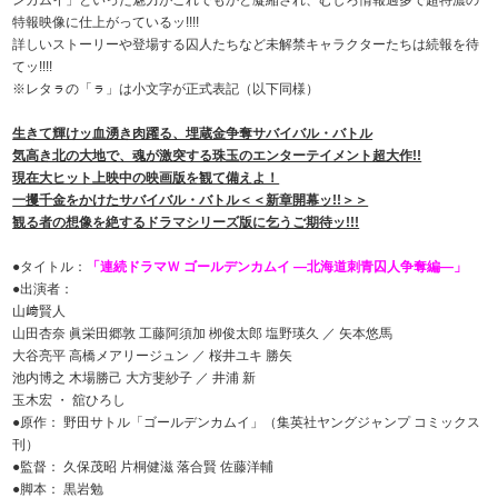
ンカムイ」といった魅力がこれでもかと凝縮され、むしろ情報過多で超特濃の
特報映像に仕上がっているッ!!!!
詳しいストーリーや登場する囚人たちなど未解禁キャラクターたちは続報を待
てッ!!!!
※レタㇻの「ㇻ」は小文字が正式表記（以下同様）
生きて輝けッ
血湧き肉躍る、埋蔵金争奪サバイバル・バトル
気高き北の大地で、魂が激突する珠玉のエンターテイメント超大作!!
現在大ヒット上映中の映画版を観て備えよ！
一攫千金をかけたサバイバル・バトル＜＜新章開幕ッ!!＞＞
観る者の想像を絶するドラマシリーズ版に乞うご期待ッ!!!
●タイトル：
「連続ドラマＷ ゴールデンカムイ ―北海道刺青囚人争奪編―」
●出演者：
山﨑賢人
山田杏奈 眞栄田郷敦 工藤阿須加 栁俊太郎 塩野瑛久 ／ 矢本悠馬
大谷亮平 高橋メアリージュン ／ 桜井ユキ 勝矢
池内博之 木場勝己 大方斐紗子 ／ 井浦 新
玉木宏 ・ 舘ひろし
●原作： 野田サトル「ゴールデンカムイ」（集英社ヤングジャンプ コミックス
刊）
●監督： 久保茂昭 片桐健滋 落合賢 佐藤洋輔
●脚本： 黒岩勉