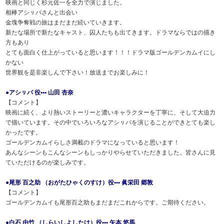
映画と同じく杉元佐一を全力で演じました。
相棒アシㇼパさんと出会い
金塊争奪戦の旅はまだまだ続いていきます。
新たな場所で新たなキャスト、囚人たちも出てきます。ドラマならではの描き
方もあり
とても面白く仕上がっていると思います！！！ドラマ版ゴールデンカムイにし
かない
世界観を是非楽しんで下さい！放送までお楽しみに！
●アシㇼパ 役••• 山田 杏奈
【コメント】
映画に続く、より熱いストーリーと濃いキャラクターを丁寧に、そして大迫力
で描いています。その中でいろいろなアシㇼパを演じることができとても楽し
かったです。
ゴールデンカムイらしさ満載のドラマになっていると思います！
あんなシーンもこんなシーンもしっかりやらせていただきました。皆さんに見
ていただけるのが楽しみです。
●尾形 百之助 （おがたひゃくのすけ）役••• 眞栄田 郷敦
【コメント】
ゴールデンカムイも尾形百之助もまだまだこれからです。ご期待ください。
●白石 由竹 （しらいしよしたけ）役••• 矢本 悠馬