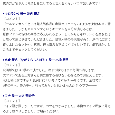
俺の方が皆さんより楽しみにしてると言えるぐらいドラマ楽しみです！
●キロランケ役••• 池内 博之
【コメント】
ゴールデンカムイという超人気作品に出演オファーをいただいた時は本当に驚
きました。しかもキロランケというキーマンを自分が演じるとは。
原作ファンの皆様の期待に応えられるよう、しっかりとキロランケを生きねば
と思って演じさせていただきました。登場人物の再現性が高く、原作に忠実に
作り上げたセットや、衣装、持ち道具も本当にすばらしいです。是非細かいと
ころまでチェックしてください。
●永倉 新八（ながくらしんぱち）役••• 木場 勝己
【コメント】
映画版では 30 秒の出演でした。連ドラ版ではホボ毎回出演します。
大ファンである土方さんと共に旅する喜びを、心を込めてお伝えします。
♪捜し物は何ですか？ 見付けにくいモノですか？ •••そうです、金塊です！
♪夢の中へ、夢の中へ、行ってみたいと思いませんか？ ウフフ••••••••
●フチ 役••• 大方 斐紗子
【コメント】
アイヌ語が難しかったですが、コツをつかみました。本物のアイヌ民族に見え
るよう役作りしました。ご期待ください。