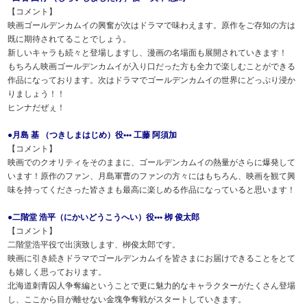
【コメント】
映画ゴールデンカムイの興奮が次はドラマで味わえます。原作をご存知の方は
既に期待されてることでしょう。
新しいキャラも続々と登場しますし、漫画の名場面も展開されていきます！
もちろん映画ゴールデンカムイが入り口だった方も全力で楽しむことができる
作品になっております。次はドラマでゴールデンカムイの世界にどっぷり浸か
りましょう！！
ヒンナだぜぇ！
●月島 基 （つきしまはじめ）役••• 工藤 阿須加
【コメント】
映画でのクオリティをそのままに、ゴールデンカムイの熱量がさらに爆発して
います！原作のファン、月島軍曹のファンの方々にはもちろん、映画を観て興
味を持ってくださった皆さまも最高に楽しめる作品になっていると思います！
●二階堂 浩平（にかいどうこうへい）役••• 栁 俊太郎
【コメント】
二階堂浩平役で出演致します、栁俊太郎です。
映画に引き続きドラマでゴールデンカムイを皆さまにお届けできることをとて
も嬉しく思っております。
北海道刺青囚人争奪編ということで更に魅力的なキャラクターがたくさん登場
し、ここから目が離せない金塊争奪戦がスタートしていきます。