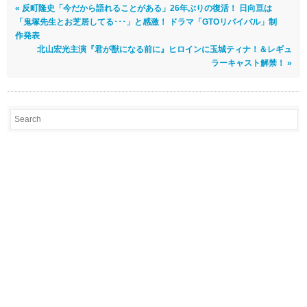
« 反町隆史「今だから語れることがある」26年ぶりの復活！ 日向亘は
「鬼塚先生とお芝居してる･･･」と感激！ ドラマ「GTOリバイバル」制
作発表
北山宏光主演『君が獣になる前に』ヒロインに玉城ティナ！＆レギュ
ラーキャスト解禁！ »