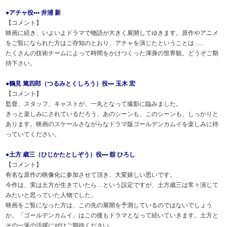
●アチャ役••• 井浦 新
【コメント】
映画に続き、いよいよドラマで物語が大きく展開してゆきます。原作やアニメ
をご覧になられた方はご存知のとおり、アチャを演じたということは…..
たくさんの技術チームによって時間をかけつくった渾身の世界観。どうぞご期
待下さい。
●鶴見 篤四郎（つるみとくしろう）役••• 玉木 宏
【コメント】
監督、スタッフ、キャストが、一丸となって撮影に臨みました。
きっと楽しみにされているだろう、あのシーンも、このシーンも、しっかりと
あります。映画のスケールさながらなドラマ版ゴールデンカムイを楽しみに待
っていてください。
●土方 歳三（ひじかたとしぞう）役••• 舘 ひろし
【コメント】
有名な原作の映像化に参加させて頂き、大変嬉しい思いです。
今作は、実は土方が生きていたら…という設定ですが、土方歳三は常々演じて
みたいと思っていた人物でした。
映画をご覧になった方は、この先の展開を予測しているのではないでしょう
か。「ゴールデンカムイ」はこの後もドラマとなって続いていきます。土方と
その一派の活躍にぜひご期待ください。