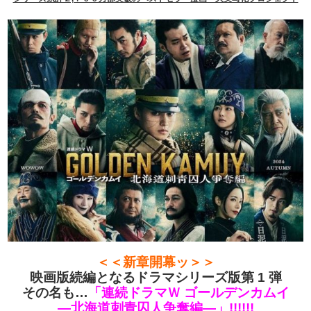
＜＜新章開幕ッ
＞＞
映画版続編となるドラマシリーズ版第 1 弾
その名も…
「連続ドラマＷ ゴールデンカムイ
—北海道刺青囚人争奪編—」!!!!!!