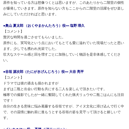
原作を知っている方は想像つくとは思いますが、このあたりから二階堂の個性
が爆発していきます。原作を知らない方もここからの二階堂の活躍をぜひ楽し
みにしていただければと思います。
●奥山 夏太郎 （おくやまかんたろう）役••• 塩野 瑛久
【コメント】
贅沢な時間を過ごさせてもらいました。
原作にも、実写化という点においてもとても愛に溢れていた現場だったと思い
ます。少しでも携われ光栄でした。
壮大なスケール感と回を増すごとに加熱していく物語を是非体感してくださ
い。
●谷垣 源次郎（たにがきげんじろう）役••• 大谷 亮平
【コメント】
ドラマでは彼の過去も描かれますが
まずは二瓶と出会い行動を共にする二人を楽しんで頂きたいです。
極寒での撮影でしたが一緒に奮闘してくれた猟犬リュウや二瓶ごはんにも注目
です！
自分の生きる意味に悩み葛藤する谷垣ですが、アイヌ文化に溶け込んで行く中
で、その温情に触れ前に進もうとする谷垣の姿を見守って頂けると嬉しいで
す。