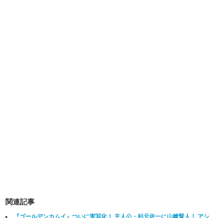
関連記事
『ゴールデンカムイ』ついに実写化！ 主人公・杉元佐一に山﨑賢人！ アシ