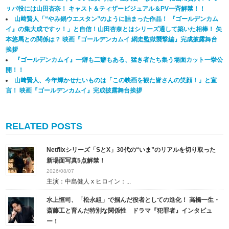
ㇼパ役には山田杏奈！ キャスト＆ティザービジュアル＆PV一斉解禁！！
山﨑賢人「“やみ鍋ウエスタン”のように詰まった作品！ 『ゴールデンカム
イ』の集大成ですッ！」と自信！山田杏奈とはシリーズ通して築いた相棒！ 矢
本悠馬との関係は？ 映画『ゴールデンカムイ 網走監獄襲撃編』完成披露舞台
挨拶
『ゴールデンカムイ』一癖も二癖もある、猛き者たち集う場面カット一挙公
開！！
山﨑賢人、今年輝かせたいものは「この映画を観た皆さんの笑顔！」と宣
言！ 映画『ゴールデンカムイ』完成披露舞台挨拶
RELATED POSTS
Netflixシリーズ「SとX」30代の“いま”のリアルを切り取った
新場面写真5点解禁！
2026/08/07
主演：中島健人 x ヒロイン：...
水上恒司、「松永組」で掴んだ役者としての進化！ 高橋一生・
斎藤工と育んだ特別な関係性 ドラマ『犯罪者』インタビュ
ー！