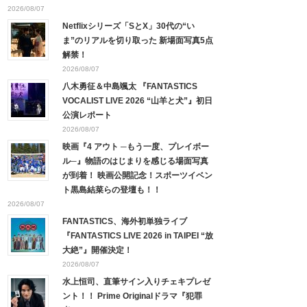
2026/08/07
Netflixシリーズ「SとX」30代の“い
ま”のリアルを切り取った 新場面写真5点
解禁！
2026/08/07
八木勇征＆中島颯太 『FANTASTICS
VOCALIST LIVE 2026 “山羊と犬”』初日
公演レポート
2026/08/07
映画『4 アウト ─もう一度、プレイボー
ル─』物語のはじまりを感じる場面写真
が到着！ 映画公開記念！スポーツイベン
ト黒島結菜らの登壇も！！
2026/08/07
FANTASTICS、海外初単独ライブ
『FANTASTICS LIVE 2026 in TAIPEI “放
大絶”』開催決定！
2026/08/07
水上恒司、直筆サイン入りチェキプレゼ
ント！！ Prime Originalドラマ『犯罪