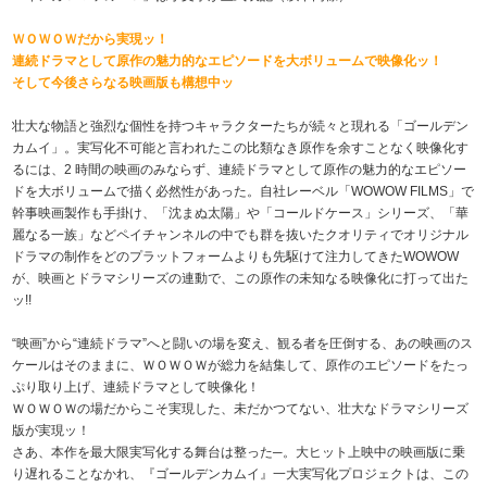
ＷＯＷＯＷだから実現ッ！
連続ドラマとして原作の魅力的なエピソードを大ボリュームで映像化ッ！
そして今後さらなる映画版も構想中ッ
壮大な物語と強烈な個性を持つキャラクターたちが続々と現れる「ゴールデン
カムイ」。実写化不可能と言われたこの比類なき原作を余すことなく映像化す
るには、2 時間の映画のみならず、連続ドラマとして原作の魅力的なエピソー
ドを大ボリュームで描く必然性があった。自社レーベル「WOWOW FILMS」で
幹事映画製作も手掛け、「沈まぬ太陽」や「コールドケース」シリーズ、「華
麗なる一族」などペイチャンネルの中でも群を抜いたクオリティでオリジナル
ドラマの制作をどのプラットフォームよりも先駆けて注力してきたWOWOW
が、映画とドラマシリーズの連動で、この原作の未知なる映像化に打って出た
ッ!!
“映画”から“連続ドラマ”へと闘いの場を変え、観る者を圧倒する、あの映画のス
ケールはそのままに、ＷＯＷＯＷが総力を結集して、原作のエピソードをたっ
ぷり取り上げ、連続ドラマとして映像化！
ＷＯＷＯＷの場だからこそ実現した、未だかつてない、壮大なドラマシリーズ
版が実現ッ！
さあ、本作を最大限実写化する舞台は整った─。大ヒット上映中の映画版に乗
り遅れることなかれ、『ゴールデンカムイ』一大実写化プロジェクトは、この