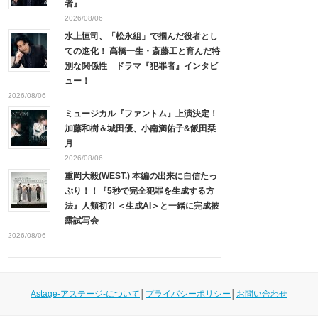
者』
2026/08/06
水上恒司、「松永組」で掴んだ役者とし
ての進化！ 高橋一生・斎藤工と育んだ特
別な関係性 ドラマ『犯罪者』インタビ
ュー！
2026/08/06
ミュージカル『ファントム』上演決定！
加藤和樹＆城田優、小南満佑子&飯田栞
月
2026/08/06
重岡大毅(WEST.) 本編の出来に自信たっ
ぷり！！『5秒で完全犯罪を生成する方
法』人類初?! ＜生成AI＞と一緒に完成披
露試写会
2026/08/06
Astage-アステージ-について
│
プライバシーポリシー
│
お問い合わせ