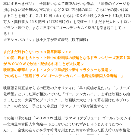
本にするべき作品」「全部良いなんて奇跡みたいな作品」「原作のイメージを
損なわない完全無比な実写化」など SNS で絶賛の嵐に！さらにその勢いは留
まることを知らず、2 月 16 日（金）からは 4DX の上映もスタート！動員 175
万人・興行収入 25.8 億円（2月29日時点）を突破ッ！！まだまだ大ヒットロン
グラン上映中で、まさに日本中に“ゴールデンカムイ旋風”を巻き起こしてい
る！！
※アシㇼパの「ㇼ」は小文字が正式表記（以下同様）
まだまだ終わらないッ
＜＜新章開幕ッ
＞＞
この度、現在も大ヒット上映中の映画版の続編となるドラマシリーズ版第 1 弾
が ＷＯＷＯＷで放送・配信されることが大決定ッ
映画版の豪華キャスト・スタッフ陣続投ッ
新キャラクターも登場ッ
その名も…「連続ドラマＷ ゴールデンカムイ —北海道刺青囚人争奪編－」
映画版公開直後からその圧巻のクオリティに「早く続編が見たい」「シリーズ
化希望」といった声が相次いでいた『ゴールデンカムイ』。まずは映画から始
まったこの一大実写化プロジェクト。映画版の大ヒットで幕を開けた本プロジ
ェクトの次なる一手として今度はドラマシリーズ版が誕生するッ！
その第1 弾の名は「ＷＯＷＯＷ 連続ドラマＷ（ダブリュー） ゴールデンカムイ
―北海道刺青囚人争奪編―（ほっかいどういれずみしゅうじんそうだつへ
ん）」！金塊の在りかを示す暗号が刻まれた刺青を背負った囚人狩りが本格化