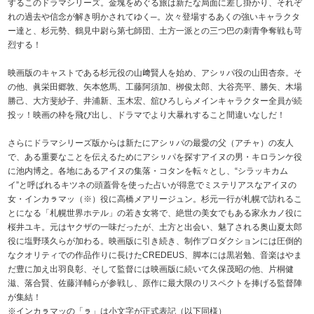
するこのドラマシリーズ。金塊をめぐる旅は新たな局面に差し掛かり、それぞ
れの過去や信念が解き明かされてゆく─。次々登場するあくの強いキャラクタ
ー達と、杉元勢、鶴見中尉ら第七師団、土方一派との三つ巴の刺青争奪戦も苛
烈する！
映画版のキャストである杉元役の山﨑賢人を始め、アシㇼパ役の山田杏奈。そ
の他、眞栄田郷敦、矢本悠馬、工藤阿須加、栁俊太郎、大谷亮平、勝矢、木場
勝己、大方斐紗子、井浦新、玉木宏、舘ひろしらメインキャラクター全員が続
投ッ！映画の枠を飛び出し、ドラマでより大暴れすること間違いなしだ！
さらにドラマシリーズ版からは新たにアシㇼパの最愛の父（アチャ）の友人
で、ある重要なことを伝えるためにアシㇼパを探すアイヌの男・キロランケ役
に池内博之。各地にあるアイヌの集落・コタンを転々とし、“シラッキカム
イ”と呼ばれるキツネの頭蓋骨を使った占いが得意でミステリアスなアイヌの
女・インカㇻマッ（※）役に高橋メアリージュン。杉元一行が札幌で訪れるこ
とになる「札幌世界ホテル」の若き女将で、絶世の美女でもある家永カノ役に
桜井ユキ。元はヤクザの一味だったが、土方と出会い、魅了される奥山夏太郎
役に塩野瑛久らが加わる。映画版に引き続き、制作プロダクションには圧倒的
なクオリティでの作品作りに長けたCREDEUS、脚本には黒岩勉、音楽はやま
だ豊に加え出羽良彰、そして監督には映画版に続いて久保茂昭の他、片桐健
滋、落合賢、佐藤洋輔らが参戦し、原作に最大限のリスペクトを捧げる監督陣
が集結！
※インカㇻマッの「ㇻ」は小文字が正式表記（以下同様）