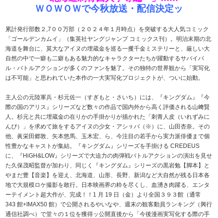
ＷＯＷＯＷで今秋放送・配信決定ッ
累計発行部数２,7００万部（２０２４年１月時点）を突破する大人気コミック
「ゴールデンカムイ」（集英社ヤングジャンプ コミックス刊）。明治末期の北
海道を舞台に、莫大なアイヌの埋蔵金を巡る一攫千金ミステリーと、厳しい大
自然の中で一癖も二癖もある魅力的なキャラクターたちが躍動するサバイバ
ル・バトルアクションが多くのファンを魅了。その独特の世界観から「実写化
は不可能」と思われていた本作の一大実写化プロジェクトが、ついに始動。
主人公の元陸軍兵・杉元佐一（すぎもと・さいち）には、『キングダム』『今
際の国のアリス』シリーズなど数々の作品で国内外から高く評価される山﨑賢
人。杉元と共に埋蔵金の在りかの手掛かりが描かれた「刺青人皮（いれずみに
んぴ）」を求めて旅をするアイヌの少女・アシㇼパ（※）に、山田杏奈。その
他、眞栄田郷敦、矢本悠馬、玉木宏、ら、今注目の若手から実力派俳優まで個
性豊かなキャストが集結。『キングダム』シリーズを手掛ける CREDEUS
に、『HiGH&LOW』シリーズで大迫力の肉弾戦バトルアクションの演出を見せ
た久保茂昭監督が加わり、同じく『キングダム』シリーズの黒岩勉【脚本】と
やまだ豊【音楽】を迎え、北海道、山形、長野、新潟など大自然が残る日本各
地で大規模ロケ撮影を敢行。日本映画界の粋を尽くし、血湧き肉躍る、エンタ
ーテイメント超大作が、完成！！1 月 19 日（金）より全国３９３館（通常
343 館+IMAX50 館）で公開されるやいなや、週末の観客動員ランキング（興行
通信社調べ）で堂々の１位を獲得ッ
公開直後から「今後漫画実写化する際の手