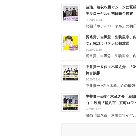
波瑠、着衣を脱ぐシーンに緊張
テルローヤル』初日舞台挨拶
2020/11/13
映画『ホテルローヤル』の初日舞
梶裕貴、吉沢悠、生駒里奈、内
つ』6/13よりテレビ初放送
2020/05/20
梶裕貴、吉沢悠、生駒里奈、内田
中井貴一＆佐々木蔵之介、「3作
舞台挨拶
2020/02/01
中井貴一×佐々木蔵之介の最強タ.
中井貴一&佐々木蔵之介「続編
白！ 映画『噓八百 京町ロワ
2020/01/21
映画『噓八百 京町ロワイヤル』