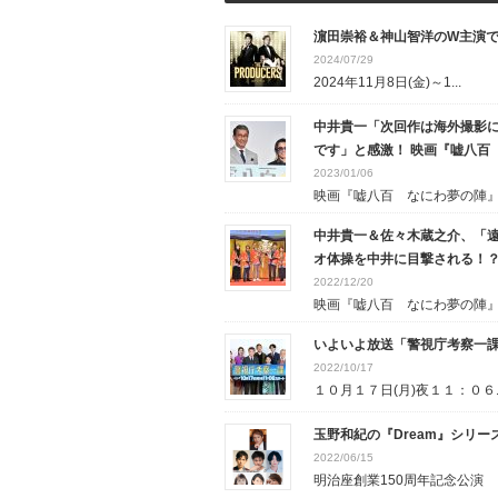
濵田崇裕＆神山智洋のW主演
2024/07/29
2024年11月8日(金)～1...
中井貴一「次回作は海外撮影に
です」と感激！ 映画『嘘八百
2023/01/06
映画『嘘八百 なにわ夢の陣』の
中井貴一＆佐々木蔵之介、「遠
オ体操を中井に目撃される！？
2022/12/20
映画『嘘八百 なにわ夢の陣』の
いよいよ放送「警視庁考察一
2022/10/17
１０月１７日(月)夜１１：０６..
玉野和紀の『Dream』シリー
2022/06/15
明治座創業150周年記念公演 ..