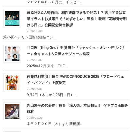
２０２６年６～８月に、イッセー...
萩原利久&入野自由、相性抜群でまるで兄弟！？ 古川琴音は直
筆イラストお披露目で「恥ずかしい」連発！ 映画『花緑青が明
ける日に』公開記念舞台挨拶
2026/03/08
第76回ベルリン国際映画祭コン...
井口理（King Gnu）主演 舞台『キャッシュ・オン・デリバリ
ー』全キャスト&公演スケジュール発表
2025/08/07
2025年12月 東京・THE...
佐藤勝利主演！舞台 PARCOPRODUCE 2025『ブロードウェ
イ・バウンド』上演決定
2025/06/01
9月4日（木）から28日（日）...
丸山隆平の代表作！舞台『浪人街』本日初日!! ゲネプロ＆囲み
取材
2025/02/20
本日２月２０日（木）より新橋演...