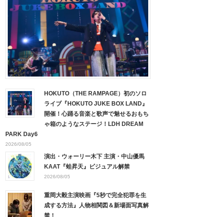
HOKUTO（THE RAMPAGE）初のソロ
ライブ『HOKUTO JUKE BOX LAND』
開催！心踊る音楽と歌声で魅せるおもち
ゃ箱のようなステージ！LDH DREAM
PARK Day6
2026/08/05
演出・ウォーリー木下 主演・中山優馬
KAAT『蛙昇天』ビジュアル解禁
2026/08/05
重岡大毅主演映画『5秒で完全犯罪を生
成する方法』人物相関図＆新場面写真解
禁！