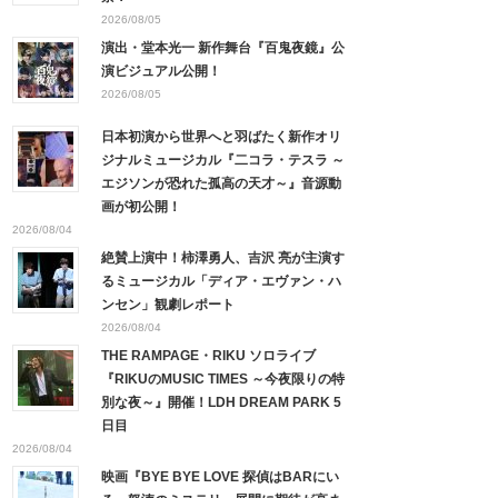
2026/08/05
演出・堂本光一 新作舞台『百鬼夜鏡』公
演ビジュアル公開！
2026/08/05
日本初演から世界へと羽ばたく新作オリ
ジナルミュージカル『二コラ・テスラ ～
エジソンが恐れた孤高の天才～』音源動
画が初公開！
2026/08/04
絶賛上演中！柿澤勇人、吉沢 亮が主演す
るミュージカル「ディア・エヴァン・ハ
ンセン」観劇レポート
2026/08/04
THE RAMPAGE・RIKU ソロライブ
『RIKUのMUSIC TIMES ～今夜限りの特
別な夜～』開催！LDH DREAM PARK 5
日目
2026/08/04
映画『BYE BYE LOVE 探偵はBARにい