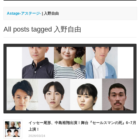
Astage-アステージ-
|
入野自由
All posts tagged 入野自由
イッセー尾形、中島裕翔出演！舞台『セールスマンの死』6~7月
上演！
2026/03/24