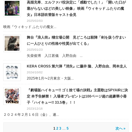
高畑充希、エルファバ役決定に「感動でした！」「開いた口が
塞がらないほどの美しい映像」 映画『ウィキッド ふたりの魔
女』日本語吹替版キャスト会見
2025/02/03
映画『ウィキッド ふたりの魔女...
舞台『浪人街』稽古場公開 見どころは殺陣「剣を扱う佇まい
に一人ひとりの性格や性質が出てくる」
2025/01/23
矢柴俊博 入江甚儀 入野自由 ...
KERA CROSS 第六弾『消失』に藤井 隆、入野自由、岡本圭人
2024/10/02
2025年1月〜2月東京・大阪...
『劇場版ハイキュー!! ゴミ捨て場の決戦』主題歌はSPYAIRに決
定
本予告解禁！ 入場者プレゼントは100ページ超の超豪華小冊
子「ハイキュー!! 33.5巻」！！
2023/12/16
２０２４年２月１６日（金）、遂...
1
2
3
…
5
次へ »