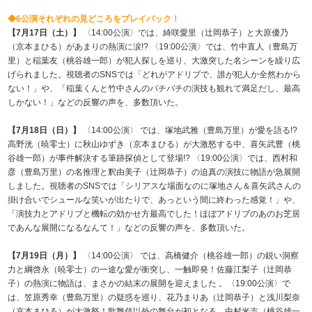
◆6公演それぞれの見どころをプレイバック！
【7月17日（土）】
〈14:00公演〉では、綺咲愛里（辻岡恭子）と大原優乃
（京本まひる）があまりの熱演に涙!? 〈19:00公演〉では、竹中直人（豊島万
里）と稲葉友（桃谷雄一郎）が犯人探しを巡り、大激突した名シーンを繰り広
げられました。視聴者のSNSでは「どれがアドリブで、誰が犯人か全然わから
ない！」や、「稲葉くんと竹中さんのバチバチの演技も観れて満足だし、最高
しかない！」などの反響の声を、多数頂いた。
【7月18日（日）】
〈14:00公演〉 では、塚地武雅（豊島万里）が愛を語る!?
高野洸（暁零士）に秋山ゆずき（京本まひる）が大激怒する中、喜矢武豊（桃
谷雄一郎）が事件解決する筆跡探偵として登場!? 〈19:00公演〉では、西村和
彦（豊島万里）の名推理と釈由美子（辻岡恭子）の迫真の演技に物語が急展開
しました。視聴者のSNSでは「シリアスな場面なのに塚地さん＆喜矢武さんの
掛け合いでシュールな笑いが出たりで、あっという間に終わった感覚！」や、
「演技力とアドリブと機転の効かせ方最高でした！ほぼアドリブのあのお芝居
であんな展開になるなんて！」などの反響の声を、多数頂いた。
【7月19日（月）】
〈14:00公演〉 では、高橋健介（桃谷雄一郎）の鋭い洞察
力と綱啓永（暁零士）の一途な愛が衝突し、一触即発！佐藤江梨子（辻岡恭
子）の熱演に物語は、まさかの結末の展開を迎えました 。〈19:00公演〉で
は、笠原秀幸（豊島万里）の疑惑を巡り、花乃まりあ（辻岡恭子）と浅川梨奈
（京本まひる）が大激怒！歌舞伎以外の舞台が初となる、中村米吉（桃谷雄一