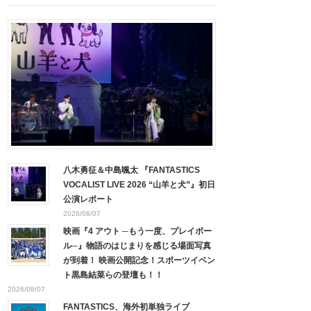
八木勇征＆中島颯太 『FANTASTICS
VOCALIST LIVE 2026 “山羊と犬”』初日
公演レポート
2026/08/07
映画『4 アウト ─もう一度、プレイボー
ル─』物語のはじまりを感じる場面写真
が到着！ 映画公開記念！スポーツイベン
ト黒島結菜らの登壇も！！
2026/08/07
FANTASTICS、海外初単独ライブ