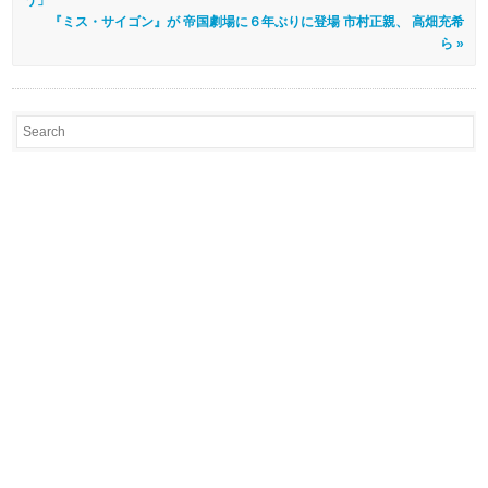
『ミス・サイゴン』が 帝国劇場に６年ぶりに登場 市村正親、 高畑充希
ら »