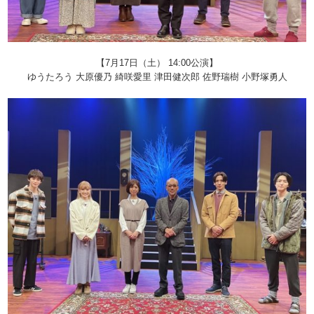
【7月17日（土） 14:00公演】
ゆうたろう 大原優乃 綺咲愛里 津田健次郎 佐野瑞樹 小野塚勇人