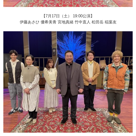
【7月17日（土） 19:00公演】
伊藤あさひ 優希美青 宮地真緒 竹中直人 松田岳 稲葉友