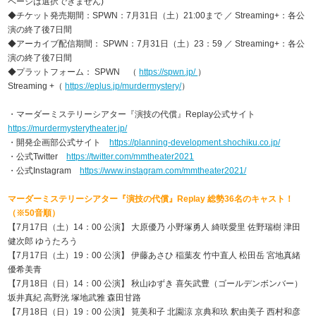
ページは選択できません)
◆チケット発売期間：SPWN：7月31日（土）21:00まで ／ Streaming+：各公
演の終了後7日間
◆アーカイブ配信期間： SPWN：7月31日（土）23：59 ／ Streaming+：各公
演の終了後7日間
◆プラットフォーム： SPWN （
https://spwn.jp/
）
Streaming +（
https://eplus.jp/murdermystery/
）
・マーダーミステリーシアター『演技の代償』Replay公式サイト
https://murdermysterytheater.jp/
・開発企画部公式サイト
https://planning-development.shochiku.co.jp/
・公式Twitter
https://twitter.com/mmtheater2021
・公式Instagram
https://www.instagram.com/mmtheater2021/
マーダーミステリーシアター『演技の代償』Replay 総勢36名のキャスト！
（※50音順）
【7月17日（土）14：00 公演】 大原優乃 小野塚勇人 綺咲愛里 佐野瑞樹 津田
健次郎 ゆうたろう
【7月17日（土）19：00 公演】 伊藤あさひ 稲葉友 竹中直人 松田岳 宮地真緒
優希美青
【7月18日（日）14：00 公演】 秋山ゆずき 喜矢武豊（ゴールデンボンバー）
坂井真紀 高野洸 塚地武雅 森田甘路
【7月18日（日）19：00 公演】 筧美和子 北園涼 京典和玖 釈由美子 西村和彦