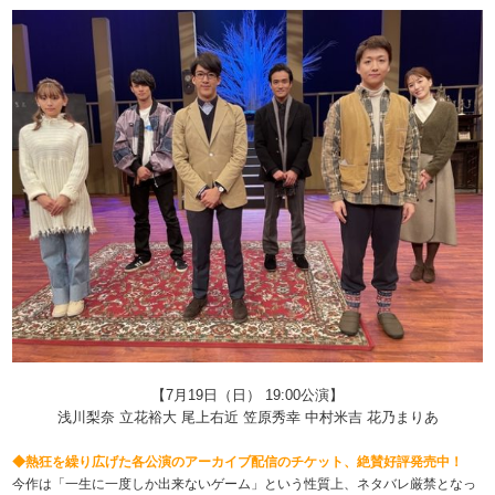
【7月19日（日） 19:00公演】
浅川梨奈 立花裕大 尾上右近 笠原秀幸 中村米吉 花乃まりあ
◆熱狂を繰り広げた各公演のアーカイブ配信のチケット、絶賛好評発売中！
今作は「一生に一度しか出来ないゲーム」という性質上、ネタバレ厳禁となっ