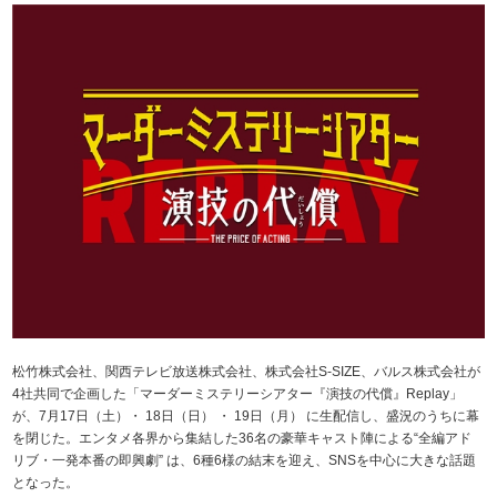
松竹株式会社、関西テレビ放送株式会社、株式会社S-SIZE、バルス株式会社が
4社共同で企画した「マーダーミステリーシアター『演技の代償』Replay」
が、7月17日（土）・ 18日（日） ・ 19日（月） に生配信し、盛況のうちに幕
を閉じた。エンタメ各界から集結した36名の豪華キャスト陣による“全編アド
リブ・一発本番の即興劇” は、6種6様の結末を迎え、SNSを中心に大きな話題
となった。