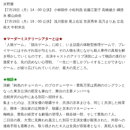
水野勝
【7月19日（月）14：00 公演】 小林顕作 小松利昌 佐藤江梨子 高橋健介 綱啓
永 横山由依
【7月19日（月）19：00 公演】 浅川梨奈 尾上右近 笠原秀幸 花乃まりあ 立花
裕大 中村米吉
★マーダーミステリーシアターとは★
「人狼ゲーム」「脱出ゲーム」に続く、いま話題の体験型推理ゲームで、プレ
イヤーにはそれぞれ役が与えられ、その人物を演じながら殺人事件の真相を解
き明かしていくものです。 出演キャストのアドリブ演技によって物語の進行が
激変する、先の読めない心理戦、「一生に一度しかプレイすることができない
ゲーム」が繰り広げられていくのが、最大の見どころ。
★物語★
演劇『鈍色のチョーカー』のプロデューサー・豊島万里は異例のロングランと
なった東京公演の慰安も兼ねて、舞台の主要メンバーを
北軽井沢の山中にある別荘へ招待する。
集まったのは、主演女優の朝霧サキ、共演の京本まひる、同じく共演した暁零
士、脚本・演出家の辻岡恭子、朝霧と京本のマネージャー・
梅崎歩、豊島が経営する劇場の管理人・桃谷雄一郎、そして豊島の７人。
二日目の夜、大雪に見舞われ孤立した別荘で主演女優が殺害された。外部への
連絡手段も遮断され、取り残された６人は全員が容疑者となり、真犯人を探し