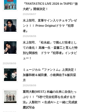
『FANTASTICS LIVE 2026 in TAIPEI “放
大絶”』開催決定！
2026/08/07
水上恒司、直筆サイン入りチェキプレゼ
ント！！ Prime Originalドラマ『犯罪
者』
2026/08/06
水上恒司、「松永組」で掴んだ役者とし
ての進化！ 高橋一生・斎藤工と育んだ特
別な関係性 ドラマ『犯罪者』インタビ
ュー！
2026/08/06
ミュージカル『ファントム』上演決定！
加藤和樹＆城田優、小南満佑子&飯田栞
月
2026/08/06
重岡大毅(WEST.) 本編の出来に自信たっ
ぷり！！『5秒で完全犯罪を生成する方
法』人類初?! ＜生成AI＞と一緒に完成披
露試写会