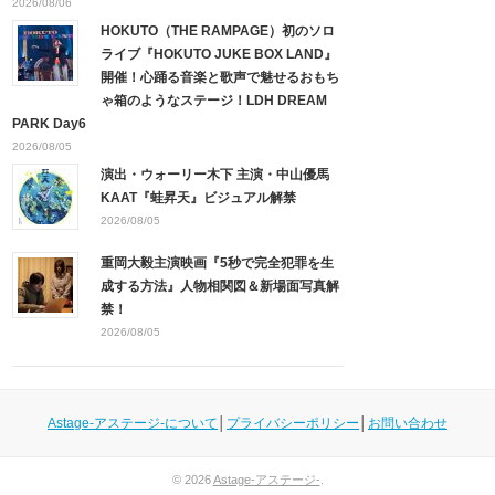
2026/08/06
HOKUTO（THE RAMPAGE）初のソロ
ライブ『HOKUTO JUKE BOX LAND』
開催！心踊る音楽と歌声で魅せるおもち
ゃ箱のようなステージ！LDH DREAM
PARK Day6
2026/08/05
演出・ウォーリー木下 主演・中山優馬
KAAT『蛙昇天』ビジュアル解禁
2026/08/05
重岡大毅主演映画『5秒で完全犯罪を生
成する方法』人物相関図＆新場面写真解
禁！
2026/08/05
Astage-アステージ-について
│
プライバシーポリシー
│
お問い合わせ
© 2026
Astage-アステージ-
.