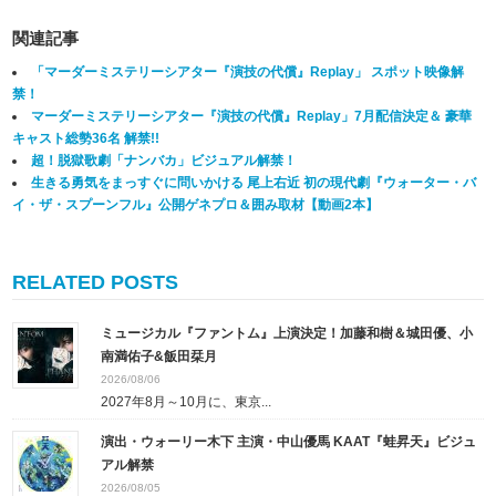
関連記事
「マーダーミステリーシアター『演技の代償』Replay」 スポット映像解
禁！
マーダーミステリーシアター『演技の代償』Replay」7月配信決定＆ 豪華
キャスト総勢36名 解禁!!
超！脱獄歌劇「ナンバカ」ビジュアル解禁！
生きる勇気をまっすぐに問いかける 尾上右近 初の現代劇『ウォーター・バ
イ・ザ・スプーンフル』公開ゲネプロ＆囲み取材【動画2本】
RELATED POSTS
ミュージカル『ファントム』上演決定！加藤和樹＆城田優、小
南満佑子&飯田栞月
2026/08/06
2027年8月～10月に、東京...
演出・ウォーリー木下 主演・中山優馬 KAAT『蛙昇天』ビジュ
アル解禁
2026/08/05