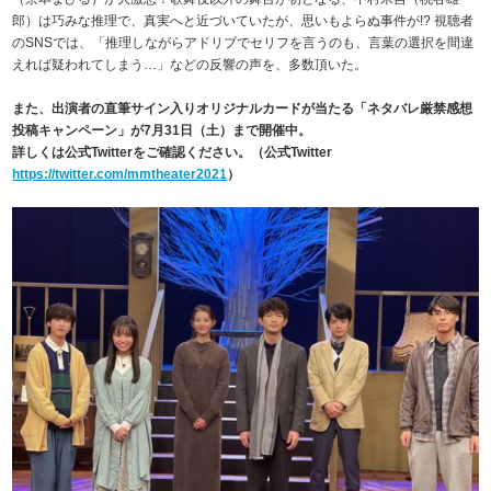
郎）は巧みな推理で、真実へと近づいていたが、思いもよらぬ事件が!? 視聴者
のSNSでは、「推理しながらアドリブでセリフを言うのも、言葉の選択を間違
えれば疑われてしまう…」などの反響の声を、多数頂いた。
また、出演者の直筆サイン入りオリジナルカードが当たる「ネタバレ厳禁感想
投稿キャンペーン」が7月31日（土）まで開催中。
詳しくは公式Twitterをご確認ください。（公式Twitter
https://twitter.com/mmtheater2021
）