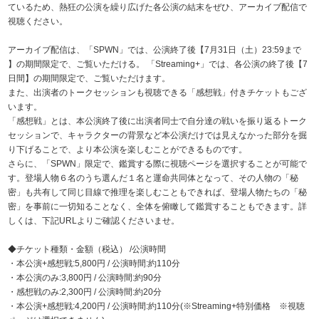
ているため、熱狂の公演を繰り広げた各公演の結末をぜひ、アーカイブ配信で
視聴ください。
アーカイブ配信は、「SPWN」では、公演終了後【7月31日（土）23:59まで
】の期間限定で、ご覧いただける。 「Streaming+」では、各公演の終了後【7
日間】の期間限定で、ご覧いただけます。
また、出演者のトークセッションも視聴できる「感想戦」付きチケットもござ
います。
「感想戦」とは、本公演終了後に出演者同士で自分達の戦いを振り返るトーク
セッションで、キャラクターの背景など本公演だけでは見えなかった部分を掘
り下げることで、より本公演を楽しむことができるものです。
さらに、「SPWN」限定で、鑑賞する際に視聴ページを選択することが可能で
す。登場人物６名のうち選んだ１名と運命共同体となって、その人物の「秘
密」も共有して同じ目線で推理を楽しむこともできれば、登場人物たちの「秘
密」を事前に一切知ることなく、全体を俯瞰して鑑賞することもできます。詳
しくは、下記URLよりご確認くださいませ。
◆チケット種類・金額（税込） /公演時間
・本公演+感想戦:5,800円 / 公演時間:約110分
・本公演のみ:3,800円 / 公演時間:約90分
・感想戦のみ:2,300円 / 公演時間:約20分
・本公演+感想戦:4,200円 / 公演時間:約110分(※Streaming+特別価格 ※視聴