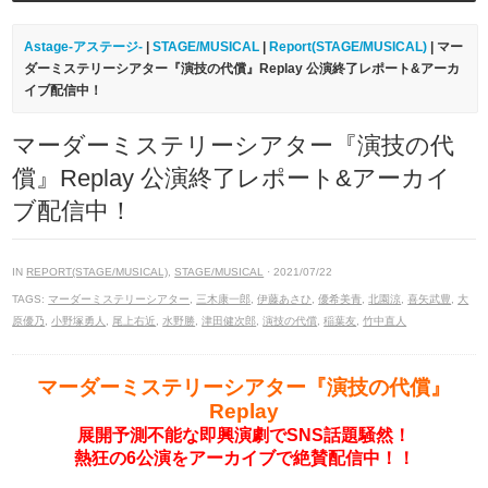
Astage-アステージ-
|
STAGE/MUSICAL
|
Report(STAGE/MUSICAL)
| マー
ダーミステリーシアター『演技の代償』Replay 公演終了レポート&アーカ
イブ配信中！
マーダーミステリーシアター『演技の代
償』Replay 公演終了レポート&アーカイ
ブ配信中！
IN
REPORT(STAGE/MUSICAL)
,
STAGE/MUSICAL
· 2021/07/22
TAGS:
マーダーミステリーシアター
,
三木康一郎
,
伊藤あさひ
,
優希美青
,
北園涼
,
喜矢武豊
,
大
原優乃
,
小野塚勇人
,
尾上右近
,
水野勝
,
津田健次郎
,
演技の代償
,
稲葉友
,
竹中直人
マーダーミステリーシアター『演技の代償』
Replay
展開予測不能な即興演劇でSNS話題騒然！
熱狂の6公演をアーカイブで絶賛配信中！！