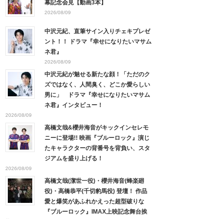
幕記念会見【動画3本】
2026/08/09
中沢元紀、直筆サイン入りチェキプレゼ
ント！！ ドラマ『幸せになりたいマサム
ネ君』
2026/08/09
中沢元紀が魅せる新たな顔！「ただのク
ズではなく、人間臭く、どこか愛らしい
男に」 ドラマ『幸せになりたいマサム
ネ君』インタビュー！
2026/08/09
高橋文哉&櫻井海音がキックインセレモ
ニーに登場!! 映画『ブルーロック』演じ
たキャラクターの背番号を背負い、スタ
ジアムを盛り上げる！
2026/08/09
高橋文哉(潔世一役)・櫻井海音(蜂楽廻
役)・高橋恭平(千切豹馬役) 登壇！ 作品
愛と爆笑があふれかえった超型破りな
『ブルーロック』IMAX上映記念舞台挨