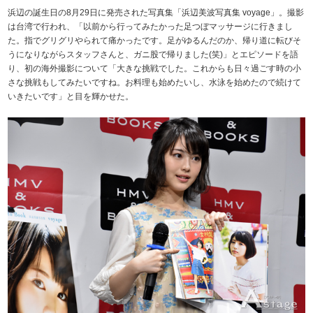
浜辺の誕生日の8月29日に発売された写真集「浜辺美波写真集 voyage」。撮影
は台湾で行われ、「以前から行ってみたかった足つぼマッサージに行きまし
た。指でグリグリやられて痛かったです。足がゆるんだのか、帰り道に転びそ
うになりながらスタッフさんと、ガニ股で帰りました(笑)」とエピソードを語
り、初の海外撮影について「大きな挑戦でした。これからも日々過ごす時の小
さな挑戦もしてみたいですね。お料理も始めたいし、水泳を始めたので続けて
いきたいです」と目を輝かせた。