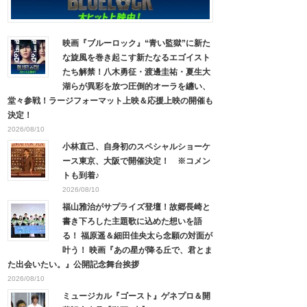
映画『ブルーロック』“青い監獄”に新た
な旋風を巻き起こす新たなるエゴイスト
たち解禁！八木勇征・渡邊圭祐・夏生大
湖らが異彩を放つ圧倒的オーラを纏い、
堂々参戦！ラージフォーマット上映＆応援上映の開催も
決定！
2026/08/10
小林直己、自身初のスペシャルショーケ
ース東京、大阪で開催決定！ ※コメン
トも到着♪
2026/08/10
福山雅治がサプライズ登壇！故郷長崎と
書き下ろした主題歌に込めた想いを語
る！ 福原遥＆細田佳央太ら念願の対面が
叶う！ 映画『あの星が降る丘で、君とま
た出会いたい。』公開記念舞台挨拶
2026/08/10
ミュージカル『ゴースト』ゲネプロ＆開