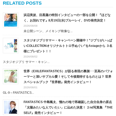
RELATED POSTS
浜辺美波、目黒蓮の特別インタビューの一部を公開！『ほどな
く、お別れです』8月19日(水)ブルーレイ、DVD発売決定！
2026/08/08
未公開シーン、メイキング映像な...
スタジオジブリサマー・キャンペーン開催中！”ジブリがいっぱ
いCOLLECTIONオリジナルトトロ手ぬぐい”をAstageから ３名
様にプレゼント！！
2026/08/02
スタジオジブリ サマー・キャン...
世界（EXILE/FANTASTICS）が語る表現の裏側･･･至高のパフォ
ーマーと深いサブカル愛！そして今後期待するものとは？ 世界
スペシャルブック『世界館』発売インタビュー！
2026/08/01
GL-9～FANTASTICS...
FANTASTICS 中島颯太、憧れの地で再確認した自分自身の原点
「太陽みたいな人でいたい」に込めた決意！ ２nd写真集 『THE
SELF』発売インタビュー！