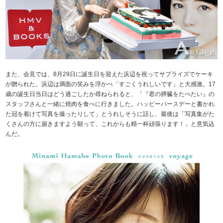
また、会見では、8月29日に誕生日を迎えた浜辺を祝ってサプライズでケーキ
が贈られた。浜辺は満面の笑みを浮かべ「すごくうれしいです」と大感激。17
歳の誕生日当日はどう過ごしたか尋ねられると、「『君の膵臓をたべたい』の
スタッフさんと一緒に焼肉を食べに行きました。ハッピーバースデーと書かれ
た冠を着けて写真を撮ったりして」とうれしそうに話し、最後は「写真集がた
くさんの方に届きますよう願って、これからも精一杯頑張ります！」と意気込
んだ。