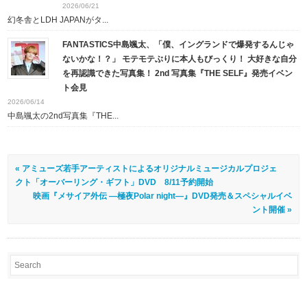
2026/06/21
幻冬舎とLDH JAPANがタ...
FANTASTICS中島颯太、「僕、イングランドで爆発するんじゃ
ないかな！？」 モテモテぶりに本人もびっくり！ 大好きな自分
を再認識できた写真集！ 2nd 写真集『THE SELF』発売イベン
ト会見
2026/06/14
中島颯太の2nd写真集『THE...
« アミューズ若手アーティストによるオリジナルミュージカルプロジェ
クト「オーバーリング・ギフト」DVD 8/11予約開始
映画『メサイア外伝 ―極夜Polar night―』DVD発売＆スペシャルイベ
ント開催 »