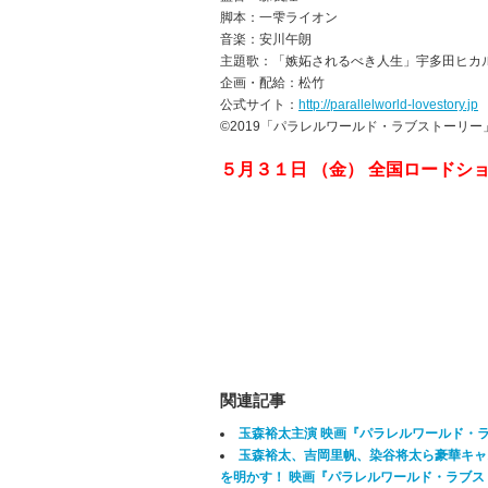
脚本：一雫ライオン
音楽：安川午朗
主題歌：「嫉妬されるべき人生」宇多田ヒカル（Epic
企画・配給：松竹
公式サイト：
http://parallelworld-lovestory.jp
©2019「パラレルワールド・ラブストーリ
５月３１日 （金） 全国ロードシ
関連記事
玉森裕太主演 映画『パラレルワールド・
玉森裕太、吉岡里帆、染谷将太ら豪華キャ
を明かす！ 映画『パラレルワールド・ラブス