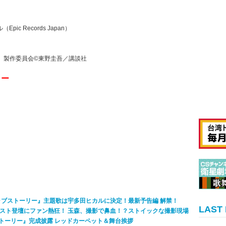
 Records Japan）
ー」製作委員会©東野圭吾／講談社
ョー
ラブストーリー』主題歌は宇多田ヒカルに決定！最新予告編 解禁！
LAST
スト登壇にファン熱狂！ 玉森、撮影で鼻血！？ストイックな撮影現場
トーリー』完成披露 レッドカーペット＆舞台挨拶