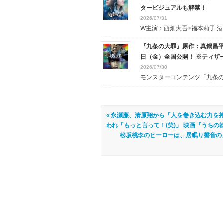
タービジュアルも解禁！
2026/07/31
W主演：西畑大吾×福本莉子 酒..
『九条の大罪』原作：真鍋昌平
日（金）全国公開！ ※ティザ
2026/07/30
モンスターコンテンツ「九条の大
« 永瀬廉、清原翔から「人を巻き込む力を
われ「もっと言って！(笑)」 映画『うち
松坂桃李のヒーローは、居眠り磐音の