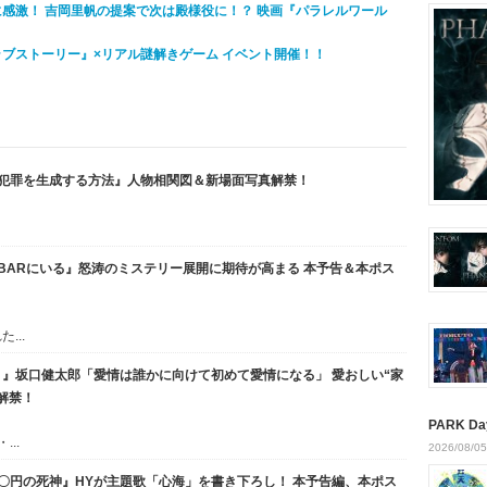
に感激！ 吉岡里帆の提案で次は殿様役に！？ 映画『パラレルワール
ラブストーリー』×リアル謎解きゲーム イベント開催！！
全犯罪を生成する方法』人物相関図＆新場面写真解禁！
探偵はBARにいる』怒涛のミステリー展開に期待が高まる 本予告＆本ポス
...
』坂口健太郎「愛情は誰かに向けて初めて愛情になる」 愛おしい“家
解禁！
PARK Da
..
2026/08/05
〇円の死神』HYが主題歌「心海」を書き下ろし！ 本予告編、本ポス