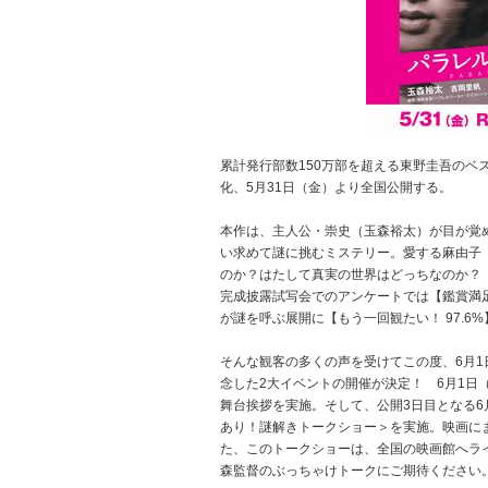
累計発行部数150万部を超える東野圭吾のベ
化、5月31日（金）より全国公開する。
本作は、主人公・崇史（玉森裕太）が目が覚
い求めて謎に挑むミステリー。愛する麻由子
のか？はたして真実の世界はどっちなのか？
完成披露試写会でのアンケートでは【鑑賞満足度
が謎を呼ぶ展開に【もう一回観たい！ 97.
そんな観客の多くの声を受けてこの度、6月1
念した2大イベントの開催が決定！ 6月1日
舞台挨拶を実施。そして、公開3日目となる6
あり！謎解きトークショー＞を実施。映画に
た、このトークショーは、全国の映画館へラ
森監督のぶっちゃけトークにご期待ください