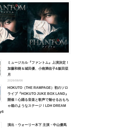
ミュージカル『ファントム』上演決定！
加藤和樹＆城田優、小南満佑子&飯田栞
月
2026/08/06
HOKUTO（THE RAMPAGE）初のソロ
ライブ『HOKUTO JUKE BOX LAND』
開催！心踊る音楽と歌声で魅せるおもち
ゃ箱のようなステージ！LDH DREAM
y6
演出・ウォーリー木下 主演・中山優馬