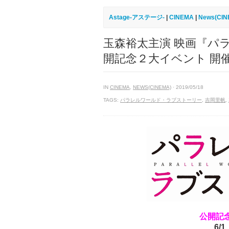
Astage-アステージ-
|
CINEMA
|
News(CIN
玉森裕太主演 映画『パ
開記念２大イベント 開
IN
CINEMA
,
NEWS(CINEMA)
· 2019/05/18
TAGS:
パラレルワールド・ラブストーリー
,
吉岡里帆
,
公開記
6/