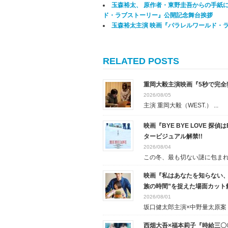
玉森裕太、 原作者・東野圭吾からの手紙
ド・ラブストーリー』公開記念舞台挨拶
玉森裕太主演 映画『パラレルワールド・
RELATED POSTS
重岡大毅主演映画『5秒で完
2026/08/05
主演 重岡大毅（WEST.） ...
映画『BYE BYE LOVE 
タービジュアル解禁!!
2026/08/04
この冬、最も切ない謎に包まれた
映画『私はあなたを知らない、
族の時間”を捉えた場面カット
2026/08/01
坂口健太郎主演×中野量太原案・.
西畑大吾×福本莉子『時給三〇