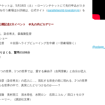
ケットは、5月18日（土）～ローソンチケットにて先行申込がスタ
継を行う劇場ほか詳細は、公式サイト（
parallelworld-lovestory.jp
）を
公開記念2大イベント ＠丸の内ピカデリー
帆、染谷将太、森義隆監督
ショー
隆 監督 ※全国へライブビューイング生中継（一部劇場除く）
@astag
りまくる、驚愕の108分
！
2つの世界。1つの世界では、愛する麻由子（吉岡里帆）と自分が恋人
智彦（染谷将太）の恋人に…。混乱する崇史の前に現れる、2つの世界
わる世界の中で、真実にたどりつけるのか――？
隆 美村里江 清水尋也 水間ロン 石田ニコル ／ 田口トモロヲ
トーリー」（講談社文庫）