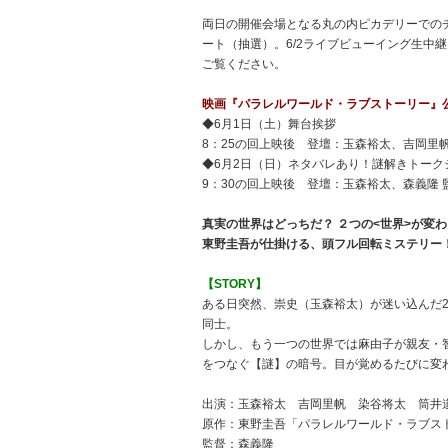
両日の開催会場となる丸の内ピカデリーでのチ
ート（抽選）。6/2ライブビューイング生中
ご覧ください。
映画『パラレルワールド・ラブストーリー』
◆6月1日（土）舞台挨拶
8：25の回上映後 登壇：玉森裕太、吉岡里
◆6月2日（日）ネタバレあり！謎解きトーク
9：30の回上映後 登壇：玉森裕太、森義
真実の世界はどっちだ？ ２つの<世界>が変わ
東野圭吾が仕掛ける、頭フル回転ミステリー
【STORY】
ある日突然、崇史（玉森裕太）が迷い込んだ
同士。
しかし、もう一つの世界では麻由子が親友・
をつなぐ【謎】の暗号。目が覚めるたびに変
出演：玉森裕太 吉岡里帆 染谷将太 筒井道
原作：東野圭吾「パラレルワールド・ラブス
監督：森義隆