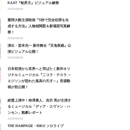
KAAT『蛙昇天』ビジュアル解禁
2026/08/05
重岡大毅主演映画『5秒で完全犯罪を生
成する方法』人物相関図＆新場面写真解
禁！
2026/08/05
演出・堂本光一 新作舞台『百鬼夜鏡』公
演ビジュアル公開！
2026/08/05
日本初演から世界へと羽ばたく新作オリ
ジナルミュージカル『二コラ・テスラ ～
エジソンが恐れた孤高の天才～』音源動
画が初公開！
絶賛上演中！柿澤勇人、吉沢 亮が主演す
るミュージカル「ディア・エヴァン・ハ
ンセン」観劇レポート
2026/08/04
THE RAMPAGE・RIKU ソロライブ