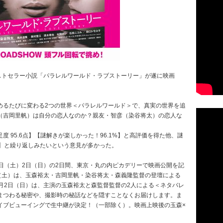
ストセラー小説「パラレルワールド・ラブストーリー」が遂に映画
めるたびに変わる2つの世界＜パラレルワールド＞で、真実の世界を追
（吉岡里帆）は自分の恋人なのか？親友・智彦（染谷将太）の恋人な
 95.6点】【謎解きが楽しかった！96.1%】と高評価を得た他、謎
6%】と繰り返しみたいという意見が多かった。
日（土）2日（日）の2日間、東京・丸の内ピカデリーで映画公開を記
（土）は、玉森裕太・吉岡里帆・染谷将太・森義隆監督の登壇による
月2日（日）は、主演の玉森裕太と森監督監督の2人による＜ネタバレ
まつわる秘密や、撮影時の秘話などを隠すことなくお届けします。ま
イブビューイングで生中継が決定！（一部除く）。映画上映後の玉森×
。