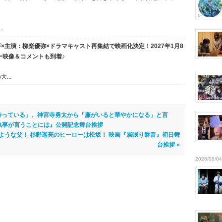
.
×主演：柳楽優弥×ドラマキャスト再集結で映画化決定！2027年1月8
ー映像＆コメントも到着♪
...
持っている」、神宮寺勇太から「廉がいると華やかになる」と言
の執事が言うことには』公開記念舞台挨拶
ような父！ 杉野遥亮のヒーローは松坂！ 映画『居眠り磐音』初日舞
台挨拶 »
2026/08/04