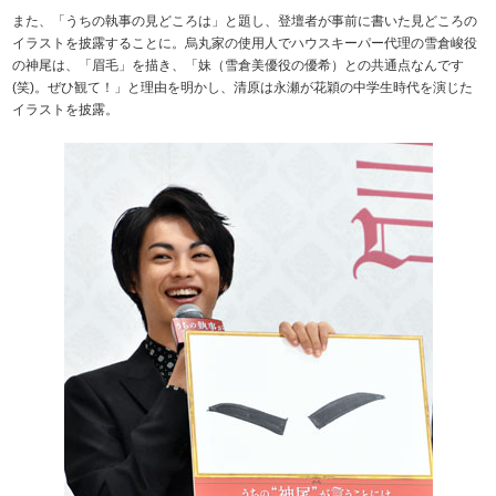
また、「うちの執事の見どころは」と題し、登壇者が事前に書いた見どころの
イラストを披露することに。烏丸家の使用人でハウスキーパー代理の雪倉峻役
の神尾は、「眉毛」を描き、「妹（雪倉美優役の優希）との共通点なんです
(笑)。ぜひ観て！」と理由を明かし、清原は永瀬が花穎の中学生時代を演じた
イラストを披露。