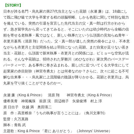
【STORY】
日本が誇る名門・烏丸家の第27代当主となった花穎（永瀬 廉）は、18歳にし
て既に飛び級で大学を卒業する程の頭脳明晰、しかも色彩に関して特別な能力
を備えている。突然の引退を宣言した先代当主の父・真一郎は行方がわから
ず、急ぎ留学先から戻ってきてみると、そこにいたのは幼少時代から全幅の信
頼を寄せる老執事・鳳ではなく、新しい執事だという仏頂面の見知らぬ青年・
衣更月蒼馬（清原 翔）だった。父・真一郎が遺した突然の発令により、不本意
ながらも衣更月と主従関係を結ぶ羽目になった花穎。まだ自覚が足りない若き
当主・花穎と、仏頂面で新米執事・衣更月との関係には、ビミョーな空気が流
れる。そんな中花穎は、招待された芽雛川（めひながわ）家次男のバースデー
パーティーで、ある事件に巻き込まれる。親しげに近づいてくる大学生にして
起業家の赤目刻弥（神宮寺勇太）とは何者なのか？さらに、次々に起こる不可
解な出来事・・・烏丸家に上流階級の陰謀が降りかかる。花穎と衣更月は、烏
丸家を守り抜くことができるのかー。
永瀬 廉（King & Prince） 清原 翔 神宮寺勇太（King & Prince）
優希美青 神尾楓珠 前原 滉 田辺桃子 矢柴俊博 村上 淳
原 日出子 吹越 満 奥田瑛二
原 作：高里椎奈「うちの執事が言うことには」（角川文庫刊）
監督：久万真路
脚本：青島 武
主題歌：King & Prince 「君に ありがとう」 （Johnnys’ Universe）