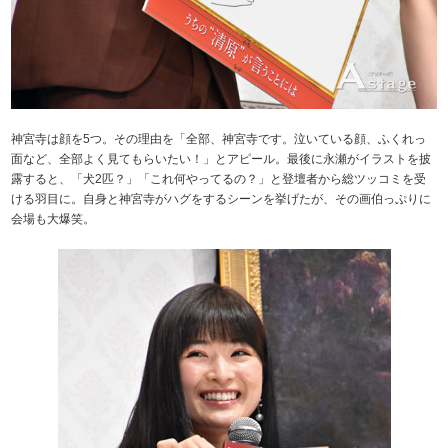
神宮寺は顔を5つ。その理由を「全部、神宮寺です。泣いている顔、ふくれっ
面など、全部よく見てもらいたい！」とアピール。最後に永瀬がイラストを披
露すると、「犬2匹？」「これ何やってるの？」と登壇者から総ツッコミを受
ける羽目に。自身と神宮寺がハグをするシーンを挙げたが、その画伯っぷりに
会場も大爆笑。