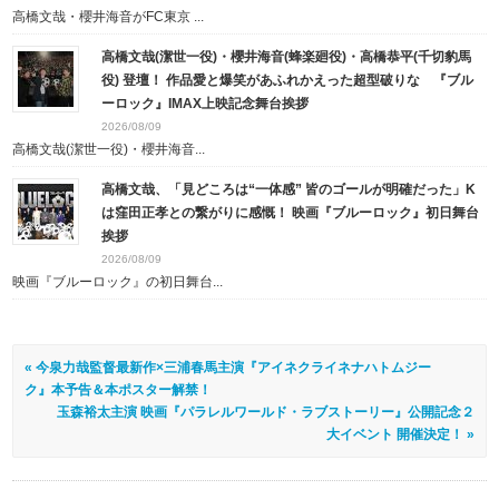
高橋文哉・櫻井海音がFC東京 ...
高橋文哉(潔世一役)・櫻井海音(蜂楽廻役)・高橋恭平(千切豹馬
役) 登壇！ 作品愛と爆笑があふれかえった超型破りな 『ブル
ーロック』IMAX上映記念舞台挨拶
2026/08/09
高橋文哉(潔世一役)・櫻井海音...
高橋文哉、「見どころは“一体感” 皆のゴールが明確だった」K
は窪田正孝との繋がりに感慨！ 映画『ブルーロック』初日舞台
挨拶
2026/08/09
映画『ブルーロック』の初日舞台...
« 今泉力哉監督最新作×三浦春馬主演『アイネクライネナハトムジー
ク』本予告＆本ポスター解禁！
玉森裕太主演 映画『パラレルワールド・ラブストーリー』公開記念２
大イベント 開催決定！ »