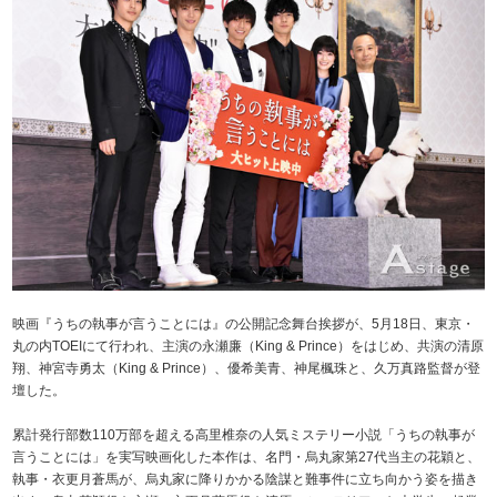
映画『うちの執事が言うことには』の公開記念舞台挨拶が、5月18日、東京・
丸の内TOEIにて行われ、主演の永瀬廉（King & Prince）をはじめ、共演の清原
翔、神宮寺勇太（King & Prince）、優希美青、神尾楓珠と、久万真路監督が登
壇した。
累計発行部数110万部を超える高里椎奈の人気ミステリー小説「うちの執事が
言うことには」を実写映画化した本作は、名門・烏丸家第27代当主の花穎と、
執事・衣更月蒼馬が、烏丸家に降りかかる陰謀と難事件に立ち向かう姿を描き