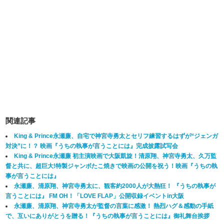
関連記事
King & Prince永瀬廉、自宅で神宮寺勇太とセリフ練習するはずが“ジェンガ
対決”に！？ 映画『うちの執事が言うことには』完成披露試写会
King & Prince永瀬廉 初主演映画で大阪凱旋！清原翔、神宮寺勇太、久万監
督と共に、超巨大!特製ジャンボたこ焼きで映画の公開を祝う！映画『うちの執
事が言うことには』
永瀬廉、清原翔、神宮寺勇太に、観客約2000人が大熱狂！ 『うちの執事が
言うことには』 FM OH！「LOVE FLAP」公開収録イベントin大阪
永瀬廉、清原翔、神宮寺勇太が監督の言葉に感激！ 熱烈ハグ＆感動の手紙
で、互いにありがとうを贈る！『うちの執事が言うことには』御礼舞台挨拶