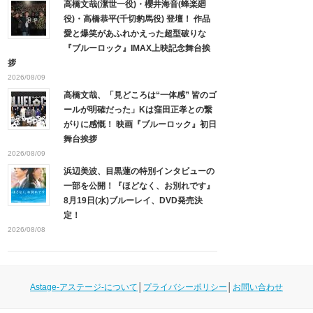
高橋文哉(潔世一役)・櫻井海音(蜂楽廻
役)・高橋恭平(千切豹馬役) 登壇！ 作品
愛と爆笑があふれかえった超型破りな
『ブルーロック』IMAX上映記念舞台挨
拶
2026/08/09
高橋文哉、「見どころは“一体感” 皆のゴ
ールが明確だった」Kは窪田正孝との繋
がりに感慨！ 映画『ブルーロック』初日
舞台挨拶
2026/08/09
浜辺美波、目黒蓮の特別インタビューの
一部を公開！『ほどなく、お別れです』
8月19日(水)ブルーレイ、DVD発売決
定！
2026/08/08
Astage-アステージ-について
│
プライバシーポリシー
│
お問い合わせ