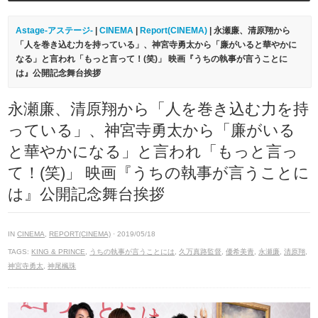
Astage-アステージ-
|
CINEMA
|
Report(CINEMA)
| 永瀬廉、清原翔から
「人を巻き込む力を持っている」、神宮寺勇太から「廉がいると華やかに
なる」と言われ「もっと言って！(笑)」 映画『うちの執事が言うことに
は』公開記念舞台挨拶
永瀬廉、清原翔から「人を巻き込む力を持
っている」、神宮寺勇太から「廉がいる
と華やかになる」と言われ「もっと言っ
て！(笑)」 映画『うちの執事が言うことに
は』公開記念舞台挨拶
IN
CINEMA
,
REPORT(CINEMA)
· 2019/05/18
TAGS:
KING & PRINCE
,
うちの執事が言うことには
,
久万真路監督
,
優希美青
,
永瀬廉
,
清原翔
,
神宮寺勇太
,
神尾楓珠