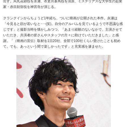
出す。烏丸花穎役を永瀬、衣更月蒼馬役を清原、ミステリアスな大学生の起業
家・赤目刻弥役を神宮寺が演じる。
クランクインからちょうど1年経ち、ついに映画が公開された本作。永瀬は
「今見ると顔が若いなと･･･(笑)。自分のアルバムを見ているようで不思議な感
じです」と撮影当時を懐かしみつつ、「あまり経験のないなかで、主演させて
いただき、共演者の皆さんやスタッフの方々に助けていただきました」と感
謝。「（映画の宣伝）取材を1日20社、全部で100社くらい受けたことも初め
て。でも、あっという間で楽しかったです」と充実感を滲ませた。