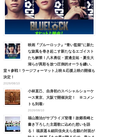
映画『ブルーロック』“青い監獄”に新た
な旋風を巻き起こす新たなるエゴイスト
たち解禁！八木勇征・渡邊圭祐・夏生大
湖らが異彩を放つ圧倒的オーラを纏い、
堂々参戦！ラージフォーマット上映＆応援上映の開催も
決定！
2026/08/10
小林直己、自身初のスペシャルショーケ
ース東京、大阪で開催決定！ ※コメン
トも到着♪
2026/08/10
福山雅治がサプライズ登壇！故郷長崎と
書き下ろした主題歌に込めた想いを語
る！ 福原遥＆細田佳央太ら念願の対面が