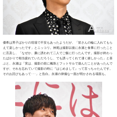
優希は男子ばかりの現場で不安もあったようだが、「皆さんの輪に入れてもら
えて楽しかったです」とニッコリ。神尾は撮影以後に永瀬と食事に行ったこと
に言及し、「なぜか、廉に誘われて二人でご飯に行ったんです。撮影が終わっ
たばかりで相当疲れていただろうし、でも誘ってくれて凄く嬉しかった」と喜
ぶと、永瀬は「実は、撮影の前に楓珠とフットサルで遊んだことがあったんで
すが、それを忘れていて撮影の時に『はじめまして』って言っちゃたんです。
そのお詫びもあって･･･」と告白。永瀬の律儀な一面が明かされる場面も。