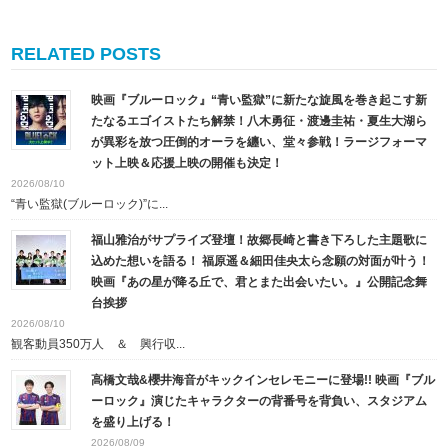
RELATED POSTS
映画『ブルーロック』“青い監獄”に新たな旋風を巻き起こす新
たなるエゴイストたち解禁！八木勇征・渡邊圭祐・夏生大湖ら
が異彩を放つ圧倒的オーラを纏い、堂々参戦！ラージフォーマ
ット上映＆応援上映の開催も決定！
2026/08/10
“青い監獄(ブルーロック)”に...
福山雅治がサプライズ登壇！故郷長崎と書き下ろした主題歌に
込めた想いを語る！ 福原遥＆細田佳央太ら念願の対面が叶う！
映画『あの星が降る丘で、君とまた出会いたい。』公開記念舞
台挨拶
2026/08/10
観客動員350万人 ＆ 興行収...
高橋文哉&櫻井海音がキックインセレモニーに登場!! 映画『ブル
ーロック』演じたキャラクターの背番号を背負い、スタジアム
を盛り上げる！
2026/08/09