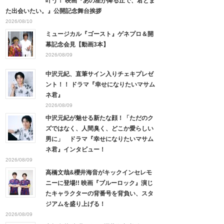
叶う！ 映画『あの星が降る丘で、君とま
た出会いたい。』公開記念舞台挨拶
2026/08/10
ミュージカル『ゴースト』ゲネプロ＆開
幕記念会見【動画3本】
2026/08/09
中沢元紀、直筆サイン入りチェキプレゼ
ント！！ ドラマ『幸せになりたいマサム
ネ君』
2026/08/09
中沢元紀が魅せる新たな顔！「ただのク
ズではなく、人間臭く、どこか愛らしい
男に」 ドラマ『幸せになりたいマサム
ネ君』インタビュー！
2026/08/09
高橋文哉&櫻井海音がキックインセレモ
ニーに登場!! 映画『ブルーロック』演じ
たキャラクターの背番号を背負い、スタ
ジアムを盛り上げる！
2026/08/09