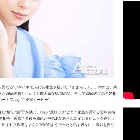
異なる“ツギハギ”だらけの家族を描いた『あまろっく』。本作は、兵
た39歳の娘と、いつも能天気な65歳の父、そして20歳の父の再婚相
ートフルな”ご実家ムービー”。
“娘”と“継母”を演じ、街の “尼ロック”ごとく家族を見守る父を笑福
の再婚相手・近松早希役を務めた中条あやみさんにインタビューを遂行！
に囲まれた現場はまさに実家のようだったと話す彼女に、撮影を振り