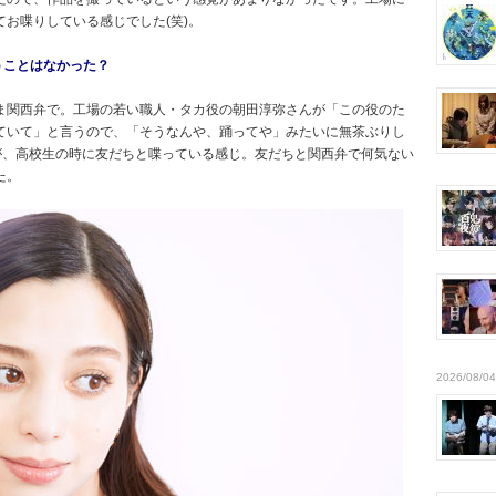
お喋りしている感じでした(笑)。
うことはなかった？
ま関西弁で。工場の若い職人・タカ役の朝田淳弥さんが「この役のた
ていて」と言うので、「そうなんや、踊ってや」みたいに無茶ぶりし
が、高校生の時に友だちと喋っている感じ。友だちと関西弁で何気ない
た。
2026/08/04