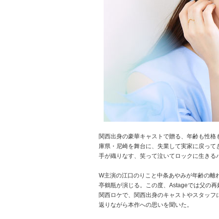
関西出身の豪華キャストで贈る、年齢も性格も
庫県・尼崎を舞台に、失業して実家に戻ってき
手が織りなす、笑って泣いてロックに生きるハ
W主演の江口のりこと中条あやみが年齢の離れた
亭鶴瓶が演じる。この度、Astageでは父
関西ロケで、関西出身のキャストやスタッフ
返りながら本作への思いを聞いた。