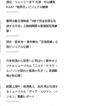
演出・ウォーリー木下 主演・中山優馬
KAAT『蛙昇天』ビジュアル解禁
2026/08/05
重岡大毅主演映画『5秒で完全犯罪を生
成する方法』人物相関図＆新場面写真解
禁！
2026/08/05
演出・堂本光一 新作舞台『百鬼夜鏡』公
演ビジュアル公開！
2026/08/05
日本初演から世界へと羽ばたく新作オリ
ジナルミュージカル『二コラ・テスラ ～
エジソンが恐れた孤高の天才～』音源動
画が初公開！
絶賛上演中！柿澤勇人、吉沢 亮が主演す
るミュージカル「ディア・エヴァン・ハ
ンセン」観劇レポート
2026/08/04