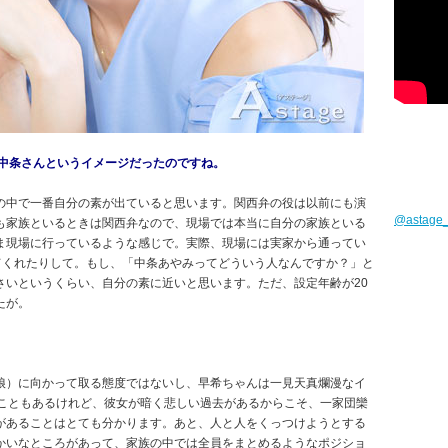
＝中条さんというイメージだったのですね。
の中で一番自分の素が出ていると思います。関西弁の役は以前にも演
@astag
も家族といるときは関西弁なので、現場では本当に自分の家族といる
ま現場に行っているような感じで。実際、現場には実家から通ってい
てくれたりして。もし、「中条あやみってどういう人なんですか？」と
さいというくらい、自分の素に近いと思います。ただ、設定年齢が20
たが。
娘）に向かって取る態度ではないし、早希ちゃんは一見天真爛漫なイ
うこともあるけれど、彼女が暗く悲しい過去があるからこそ、一家団欒
があることはとても分かります。あと、人と人をくっつけようとする
かいなところがあって、家族の中では全員をまとめるようなポジショ