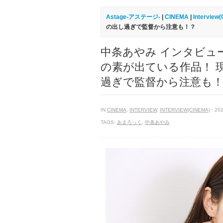
Astage-アステージ-
|
CINEMA
|
Interview
の出し過ぎで監督から注意も！？
中条あやみ インタビュ
の素が出ている作品！ 
過ぎで監督から注意も
IN
CINEMA
,
INTERVIEW
,
INTERVIEW(CINEMA)
· 202
TAGS:
あまろっく
,
中条あやみ