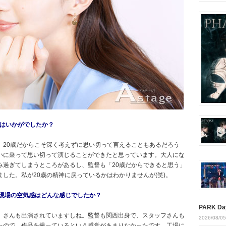
ちはいかがでしたか？
、20歳だからこそ深く考えずに思い切って言えることもあるだろう
いに乗って思い切って演じることができたと思っています。大人にな
み過ぎてしまうところがあるし、監督も「20歳だからできると思う」
した。私が20歳の精神に戻っているかはわかりませんが(笑)。
、現場の空気感はどんな感じでしたか？
PARK Da
）さんも出演されていますしね。監督も関西出身で、スタッフさんも
2026/08/05
たので、作品を撮っているという感覚があまりなかったです。工場に