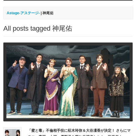
Astage-アステージ-
|
神尾佑
All posts tagged 神尾佑
「蜜と毒」不倫相手役に柾木玲弥＆大谷凜香が決定！ さらにマ