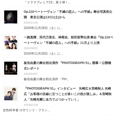
「ドラマプレミア23」第２弾！...
Op.110ベートーヴェン「不滅の恋人」への手紙』舞台写真初公
開 東京公演は12/11(土)から
2020/11/30
2020年11月28日（土）に...
一路真輝、田代万里生、神尾佑、前田亜季出演 舞台『Op.110ベ
ートーヴェン「不滅の恋人」への手紙』11月より上演
2020/08/21
2020年11月28日（土）に...
板谷由夏の舞台初出演作 『PHOTOGRAPH 51』開幕！公開稽
古レポート
2018/04/07
板谷由夏の舞台初出演作 『PH...
『PHOTOGRAPH 51』インタビュー 矢崎広＆宮崎秋人 矢崎
広「お客様の目線に立つことが多いこの役が楽しみ」＆宮崎秋
人「矢崎先輩に全力でぶつかっていく」
2018/01/28
女性科学者 ロザリンド・フラン...