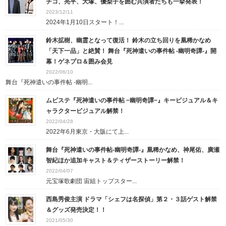
チコ、亮平、大塚、優梨子を囲む共演者たちも一挙発表！
2023/12/11
2024年1月10日スタート！...
鈴木拡樹、幽霊となって復活！ 鈴木の立ち回りを凰稀かなめ
「天下一品」と絶賛！ 舞台『死神遣いの事件帖 -幽明奇譚-』開
幕！ゲネプロ＆囲み会見
2022/06/10
舞台『死神遣いの事件帖 -幽明...
ムビステ『死神遣いの事件帖 −幽明奇譚−』キービジュアル＆キ
ャラクタービジュアル解禁！
2022/04/28
2022年6月東京・大阪にて上...
舞台『死神遣いの事件帖-幽明奇譚-』凰稀かなめ、神尾佑、廣瀬
智紀ほか追加キャスト＆ティザーストーリー解禁！
2022/04/07
元宝塚歌劇団 宙組トップスター...
西島秀俊主演 ドラマ「シェフは名探偵」第２・３話ゲスト解禁
＆グッズ発売決定！！
2021/05/30