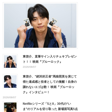
東啓介、直筆サイン入りチェキプレゼン
ト！！ 映画『ブルーロック』
2026/08/07
東啓介、”絶対的王者”馬狼照英を演じて
得た達成感と役者としての覚醒！自身の
譲れないエゴは歌！ 映画『ブルーロッ
ク』インタビュー！
2026/08/07
Netflixシリーズ「SとX」30代の“い
ま”のリアルを切り取った 新場面写真5点