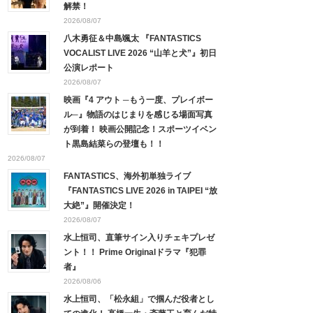
解禁！
2026/08/07
八木勇征＆中島颯太 『FANTASTICS
VOCALIST LIVE 2026 “山羊と犬”』初日
公演レポート
2026/08/07
映画『4 アウト ─もう一度、プレイボー
ル─』物語のはじまりを感じる場面写真
が到着！ 映画公開記念！スポーツイベン
ト黒島結菜らの登壇も！！
2026/08/07
FANTASTICS、海外初単独ライブ
『FANTASTICS LIVE 2026 in TAIPEI “放
大絶”』開催決定！
2026/08/07
水上恒司、直筆サイン入りチェキプレゼ
ント！！ Prime Originalドラマ『犯罪
者』
2026/08/06
水上恒司、「松永組」で掴んだ役者とし