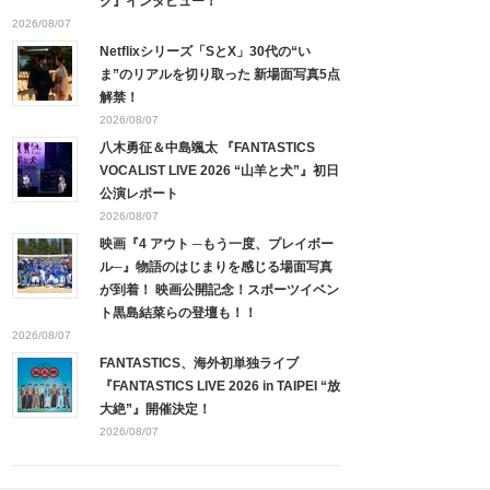
ク』インタビュー！
2026/08/07
Netflixシリーズ「SとX」30代の“い
ま”のリアルを切り取った 新場面写真5点
解禁！
2026/08/07
八木勇征＆中島颯太 『FANTASTICS
VOCALIST LIVE 2026 “山羊と犬”』初日
公演レポート
2026/08/07
映画『4 アウト ─もう一度、プレイボー
ル─』物語のはじまりを感じる場面写真
が到着！ 映画公開記念！スポーツイベン
ト黒島結菜らの登壇も！！
2026/08/07
FANTASTICS、海外初単独ライブ
『FANTASTICS LIVE 2026 in TAIPEI “放
大絶”』開催決定！
2026/08/07