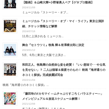
【動画】＆山崎大輝×小野塚勇人ペア【ゲネプロ動画】
2024/11/06
ミュージカル『ストーリー・オブ...
ミュージカル『ストーリー・オブ・マイ・ライフ』東京公演詳
細、チケット情報など解禁
2024/07/16
11月に上演される ミュージカ...
舞台『セトウツミ』牧島 輝＆有澤樟太郎に決定
2023/01/12
5月、6月に東京と大阪で上演さ...
和田正人、牧島輝の自然体な姿を絶賛！「いい意味で･･･やる気
を見せない」？ 二人は猫塚＆猿渡そのもの！ 映画『海岸通りの
ネコミミ探偵』完成披露試写会
2022/11/04
映画『海岸通りのネコミミ探偵』...
「藤田玲の#カモマイ ―ムチャぶりすごろくバラエティー―」
メインビジュアル＆放送スケジュール解禁！
2021/12/06
すごろく∞（無限大）！＆ムチャ...