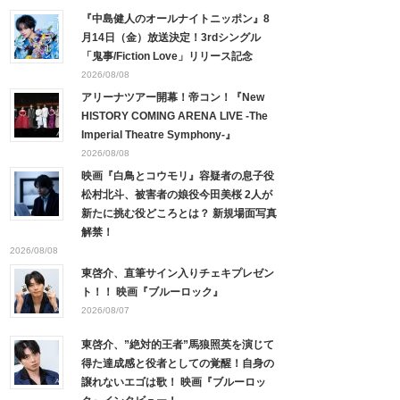
『中島健人のオールナイトニッポン』8
月14日（金）放送決定！3rdシングル
「鬼事/Fiction Love」リリース記念
2026/08/08
アリーナツアー開幕！帝コン！『New
HISTORY COMING ARENA LIVE -The
Imperial Theatre Symphony-』
2026/08/08
映画『白鳥とコウモリ』容疑者の息子役
松村北斗、被害者の娘役今田美桜 2人が
新たに挑む役どころとは？ 新規場面写真
解禁！
2026/08/08
東啓介、直筆サイン入りチェキプレゼン
ト！！ 映画『ブルーロック』
2026/08/07
東啓介、”絶対的王者”馬狼照英を演じて
得た達成感と役者としての覚醒！自身の
譲れないエゴは歌！ 映画『ブルーロッ