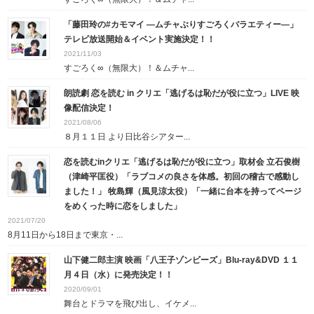
「藤田玲の#カモマイ ―ムチャぶりすごろくバラエティー―」
テレビ放送開始＆イベント実施決定！！
2021/11/03
すごろく∞（無限大）！＆ムチャ...
朗読劇 恋を読む in クリエ「逃げるは恥だが役に立つ」LIVE 映
像配信決定！
2021/08/06
８月１１日 より日比谷シアター...
恋を読むinクリエ「逃げるは恥だが役に立つ」取材会 立石俊樹
（津崎平匡役）「ラブコメの良さを体感。初回の稽古で感動し
ました！」 牧島輝（風見涼太役）「一緒に台本を持ってページ
をめくった時に恋をしました」
2021/07/20
8月11日から18日まで東京・...
山下健二郎主演 映画「八王子ゾンビーズ」Blu-ray&DVD １１
月４日（水）に発売決定！！
2020/09/01
舞台とドラマを飛び出し、イケメ...