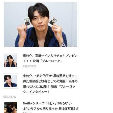
東啓介、直筆サイン入りチェキプレゼン
ト！！ 映画『ブルーロック』
2026/08/07
東啓介、”絶対的王者”馬狼照英を演じて
得た達成感と役者としての覚醒！自身の
譲れないエゴは歌！ 映画『ブルーロッ
ク』インタビュー！
2026/08/07
Netflixシリーズ「SとX」30代の“い
ま”のリアルを切り取った 新場面写真5点