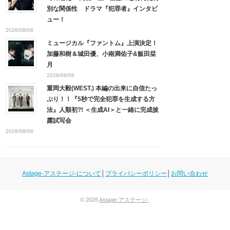
別な関係性 ドラマ『犯罪者』インタビ
ュー！
2026/08/06
ミュージカル『ファントム』上演決定！
加藤和樹＆城田優、小南満佑子&飯田栞
月
2026/08/06
重岡大毅(WEST.) 本編の出来に自信たっ
ぷり！！『5秒で完全犯罪を生成する方
法』人類初?! ＜生成AI＞と一緒に完成披
露試写会
2026/08/06
Astage-アステージ-について
│
プライバシーポリシー
│
お問い合わせ
© 2026
Astage-アステージ-
.