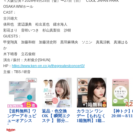
＜大阪公演＞2026年9月25日（金）〜27日（日） COOL JAPAN PARK
OSAKA WWホール
CAST：
古川雄大
俵和也 渡辺謙典 松出直也 鑓水海人
彩花まり 音咲いつき 杉山真梨佳 沙樹
GUESTS：
甲斐翔真 加藤和樹 加藤清史郎 黒羽麻璃央 ソニン 真風涼帆 真瀬はる
か
木下晴香 立石俊樹
演出 / 振付：大村俊介[SHUN]
HP：
https://www.ken-on.co.jp/thegreatestconcert3/
主催：TBS / 研音