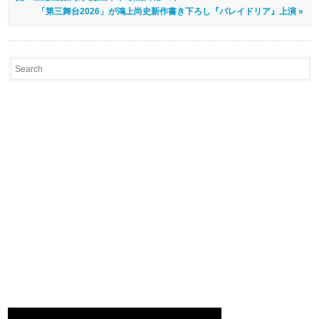
「第三舞台2026」が鴻上尚史新作書き下ろし『パレイドリア』上演 »