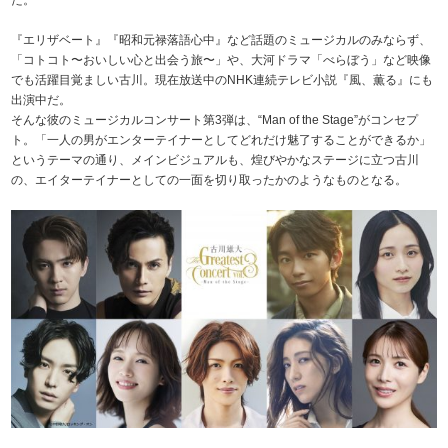
た。
『エリザベート』『昭和元禄落語心中』など話題のミュージカルのみならず、
「コトコト〜おいしい心と出会う旅〜」や、大河ドラマ「べらぼう」など映像
でも活躍目覚ましい古川。現在放送中のNHK連続テレビ小説『風、薫る』にも
出演中だ。
そんな彼のミュージカルコンサート第3弾は、“Man of the Stage”がコンセプ
ト。「一人の男がエンターテイナーとしてどれだけ魅了することができるか」
というテーマの通り、メインビジュアルも、煌びやかなステージに立つ古川
の、エイターテイナーとしての一面を切り取ったかのようなものとなる。