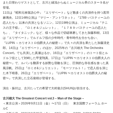
また日替わりゲストとして、古川と縁浅からぬミュージカル界のスター９名が
登場。
11日は『昭和元禄落語心中』『エリザベート』など数多くの共演作を持つ黒羽
麻璃央。12日14時公演は『マリー・アントワネット』『1789 -バスティーユの
恋人たち-』以来の共演となるソニン。12日19時公演は、ミュージカル『テニ
スの王子様』、『ロミオ＆ジュレット』、『１７８９-バスティーユの恋人た
ち』、『タイタニック』など、様々な作品で切磋琢磨してきた加藤和樹。13日
は『エリザベート』でルドルフ役の少年時代・青年時代を分かち合い、
『LUPIN ～カリオストロ伯爵夫人の秘密～』で久々の共演を果たした加藤清史
郎。14日は『エリザベート』のほか、2025年の『古川雄大 The Orchestra
Concert』でも共演した真瀬はるか。16日は『エリザベート』のトート役とル
ドルフ役として対峙した甲斐翔真。17日は『LUPIN 〜カリオストロ伯爵夫人の
秘密〜』で、ルパンを翻弄する妖艶な宿敵を演じ、圧倒的な存在感を放った真
風涼帆。25日は『ロミオ&ジュリエット』『モーツァルト！』で恋人役を演じ
た木下晴香。26日は『エリザベート』『LUPIN 〜カリオストロ伯爵夫人の秘
密〜』で共演した立石俊樹が登場する。
演出・振付は、古川たっての希望で大村俊介[SHUN]が担当する。
古川雄大 The Greatest Concert vol.3 – Man of the Stage –
＜東京公演＞2026年9月11日（金）〜17日（日） 東京国際フォーラム ホー
ルC