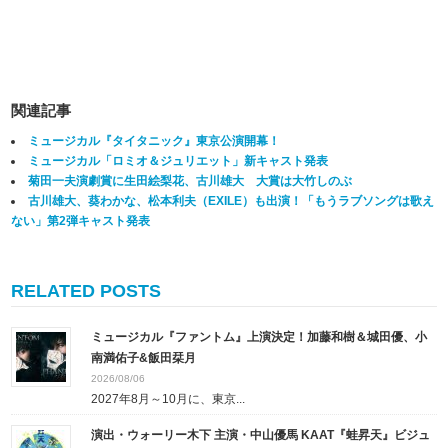
関連記事
ミュージカル『タイタニック』東京公演開幕！
ミュージカル「ロミオ＆ジュリエット」新キャスト発表
菊田一夫演劇賞に生田絵梨花、古川雄大 大賞は大竹しのぶ
古川雄大、葵わかな、松本利夫（EXILE）も出演！「もうラブソングは歌え
ない」第2弾キャスト発表
RELATED POSTS
ミュージカル『ファントム』上演決定！加藤和樹＆城田優、小
南満佑子&飯田栞月
2026/08/06
2027年8月～10月に、東京...
演出・ウォーリー木下 主演・中山優馬 KAAT『蛙昇天』ビジュ