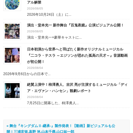
アル解禁
2026/08/05
2026年10月24日（土）に...
演出・堂本光一 新作舞台『百鬼夜鏡』公演ビジュアル公開！
2026/08/05
演出・堂本光一×豪華キャストに...
日本初演から世界へと羽ばたく新作オリジナルミュージカル
『二コラ・テスラ ～エジソンが恐れた孤高の天才～』音源動画
が初公開！
2026/08/04
2026年9月6日からの日本で...
絶賛上演中！柿澤勇人、吉沢 亮が主演するミュージカル「ディ
ア・エヴァン・ハンセン」観劇レポート
2026/08/04
7月25日に開幕した、柿澤勇人...
« 舞台『キングダムⅡ-継承-』製作発表！【動画】新ビジュアルも公
開！三浦宏規,高野 洸,山本千尋,山口祐一郎