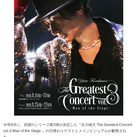
今年9月に、待望のシリーズ第3弾が決定した『古川雄大 The Greatest Concert
vol.3-Man of the Stage-』の日替わりゲストとメインビジュアルが解禁され