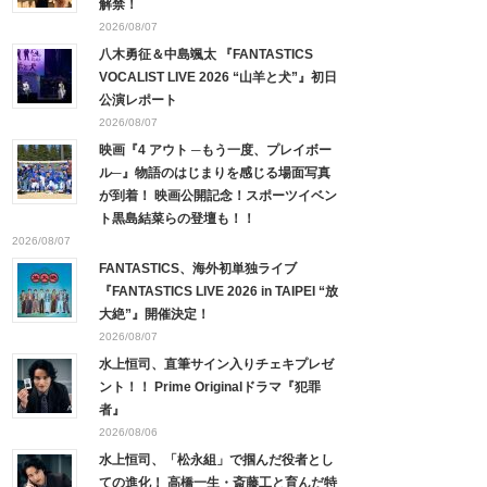
解禁！
2026/08/07
八木勇征＆中島颯太 『FANTASTICS
VOCALIST LIVE 2026 “山羊と犬”』初日
公演レポート
2026/08/07
映画『4 アウト ─もう一度、プレイボー
ル─』物語のはじまりを感じる場面写真
が到着！ 映画公開記念！スポーツイベン
ト黒島結菜らの登壇も！！
2026/08/07
FANTASTICS、海外初単独ライブ
『FANTASTICS LIVE 2026 in TAIPEI “放
大絶”』開催決定！
2026/08/07
水上恒司、直筆サイン入りチェキプレゼ
ント！！ Prime Originalドラマ『犯罪
者』
2026/08/06
水上恒司、「松永組」で掴んだ役者とし
ての進化！ 高橋一生・斎藤工と育んだ特