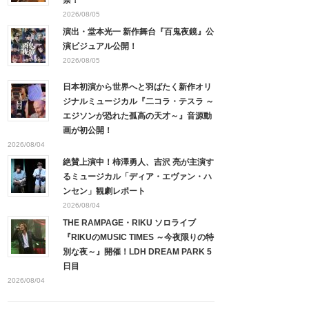
2026/08/05
演出・堂本光一 新作舞台『百鬼夜鏡』公
演ビジュアル公開！
2026/08/05
日本初演から世界へと羽ばたく新作オリ
ジナルミュージカル『二コラ・テスラ ～
エジソンが恐れた孤高の天才～』音源動
画が初公開！
2026/08/04
絶賛上演中！柿澤勇人、吉沢 亮が主演す
るミュージカル「ディア・エヴァン・ハ
ンセン」観劇レポート
2026/08/04
THE RAMPAGE・RIKU ソロライブ
『RIKUのMUSIC TIMES ～今夜限りの特
別な夜～』開催！LDH DREAM PARK 5
日目
2026/08/04