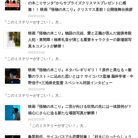
の木こりサンタ”からサプライズクリスマスプレゼントに感
激！！ 映画『怪物の木こり』クリスマス直前！公開後舞台挨拶
2023/12/14
『このミステリーがすごい！』大...
映画『怪物の木こり』物語の元凶、愛と正義が歪んだ超猟奇殺
人犯・東間翠！柚希礼音が演じる重要キャラクターの新場面写
真＆コメントが解禁！
2023/12/10
『このミステリーがすごい！』大...
映画『怪物の木こり』ネタバレギリギリ！？原作と異なる＜衝
撃のラスト＞に込めた思いとは？ サイコパス監修 脳科学者・中
野信子×三池崇史監督 スペシャル対談インタビュー
2023/12/09
『このミステリーがすごい！』大...
映画『怪物の木こり』二宮が向ける狂気の先には一体誰何が？
核心にさらに迫る新たな場面写真が解禁！
2023/12/05
『このミステリーがすごい！』大...
亀梨和也、サイコパスでも恋愛対象！「好きになったらしょう