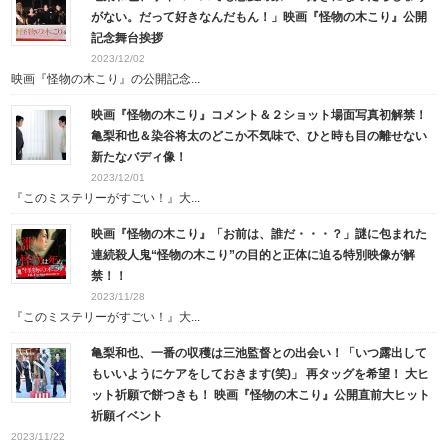
がない。だって好きなんだもん！」映画『怪物の木こり』公開
記念舞台挨拶
2023/12/02
映画『怪物の木こり』の公開記念...
映画『怪物の木こり』コメント＆２ショット場面写真初解禁！
亀梨和也＆染谷将太のどこか不気味で、ひと時も目の離せない
新たなバディ像！
2023/12/01
『このミステリーがすごい！』大...
映画『怪物の木こり』「お前は、誰だ・・・？」謎に包まれた
連続殺人鬼“怪物の木こり”の目的と正体に迫る特別映像が解
禁！！
2023/11/28
『このミステリーがすごい！』大...
亀梨和也、一番の収穫は三池監督との出会い！「いつ露出して
もいいようにケアをしておきます(笑)」 再タッグを希望！ 大ヒ
ット祈願で餅つきも！ 映画『怪物の木こり』公開直前大ヒット
祈願イベント
2023/11/22