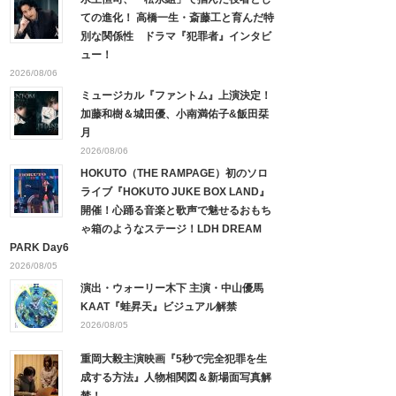
ての進化！ 高橋一生・斎藤工と育んだ特
別な関係性 ドラマ『犯罪者』インタビ
ュー！
2026/08/06
ミュージカル『ファントム』上演決定！
加藤和樹＆城田優、小南満佑子&飯田栞
月
2026/08/06
HOKUTO（THE RAMPAGE）初のソロ
ライブ『HOKUTO JUKE BOX LAND』
開催！心踊る音楽と歌声で魅せるおもち
ゃ箱のようなステージ！LDH DREAM
PARK Day6
2026/08/05
演出・ウォーリー木下 主演・中山優馬
KAAT『蛙昇天』ビジュアル解禁
2026/08/05
重岡大毅主演映画『5秒で完全犯罪を生
成する方法』人物相関図＆新場面写真解
禁！