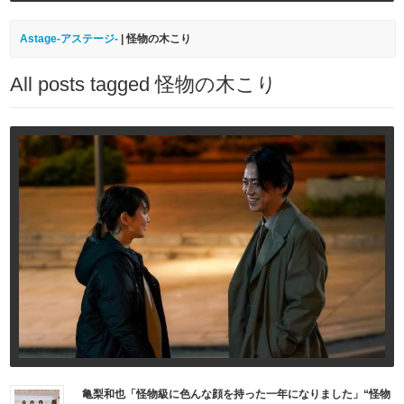
Astage-アステージ-
|
怪物の木こり
All posts tagged 怪物の木こり
亀梨和也「怪物級に色んな顔を持った一年になりました」“怪物