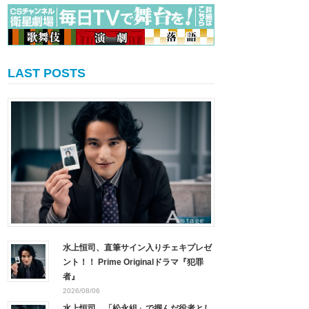
LAST POSTS
水上恒司、直筆サイン入りチェキプレゼ
ント！！ Prime Originalドラマ『犯罪
者』
2026/08/06
水上恒司、「松永組」で掴んだ役者とし