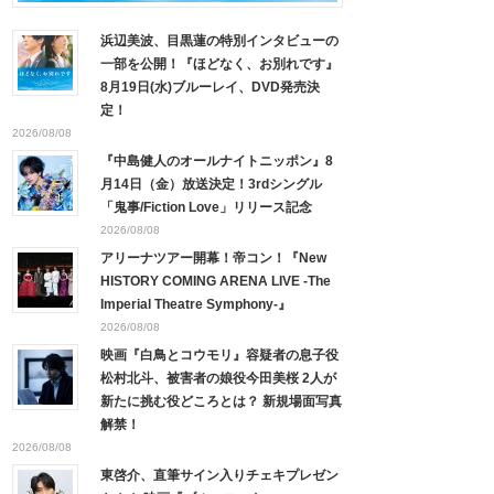
浜辺美波、目黒蓮の特別インタビューの
一部を公開！『ほどなく、お別れです』
8月19日(水)ブルーレイ、DVD発売決
定！
2026/08/08
『中島健人のオールナイトニッポン』8
月14日（金）放送決定！3rdシングル
「鬼事/Fiction Love」リリース記念
2026/08/08
アリーナツアー開幕！帝コン！『New
HISTORY COMING ARENA LIVE -The
Imperial Theatre Symphony-』
2026/08/08
映画『白鳥とコウモリ』容疑者の息子役
松村北斗、被害者の娘役今田美桜 2人が
新たに挑む役どころとは？ 新規場面写真
解禁！
2026/08/08
東啓介、直筆サイン入りチェキプレゼン