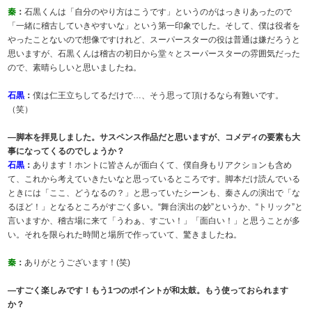
秦
：
石黒くんは「自分のやり方はこうです」というのがはっきりあったので
「一緒に稽古していきやすいな」という第一印象でした。そして、僕は役者を
やったことないので想像ですけれど、スーパースターの役は普通は嫌だろうと
思いますが、石黒くんは稽古の初日から堂々とスーパースターの雰囲気だった
ので、素晴らしいと思いましたね。
石黒
：
僕は仁王立ちしてるだけで…、そう思って頂けるなら有難いです。
（笑）
―脚本を拝見しました。サスペンス作品だと思いますが、コメディの要素も大
事になってくるのでしょうか？
石黒
：
あります！ホントに皆さんが面白くて、僕自身もリアクションも含め
て、これから考えていきたいなと思っているところです。脚本だけ読んでいる
ときには「ここ、どうなるの？」と思っていたシーンも、秦さんの演出で「な
るほど！」となるところがすごく多い。“舞台演出の妙”というか、“トリック”と
言いますか、稽古場に来て「うわぁ、すごい！」「面白い！」と思うことが多
い。それを限られた時間と場所で作っていて、驚きましたね。
秦
：
ありがとうございます！(笑)
―すごく楽しみです！もう1つのポイントが和太鼓。もう使っておられます
か？