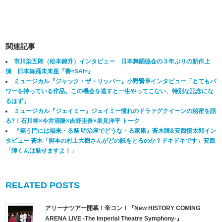
関連記事
市川染五郎（松本錦升）インタビュー 日本舞踊協会の３年ぶりの新作上
演 日本舞踊未来座『賽=SAI=』
ミュージカル『ジャック・ザ・リッパー』小野賢章インタビュー「とてもパ
ワーを持っている作品。この機会を逃すと一生やってこない、特別な記念にな
るはず」
ミュージカル『ジェイミー』ジェイミー憧れのドラァグクイーンの秘密を語
る?！石川禅×今井清隆×吉野圭吾×泉見洋平 トーク
『笑う門には福来・る祭 明治座でどうな・る家康』蒼木陣&安西慎太郎イン
タビュー 蒼木「脚本の村上大樹さんがどの説をとるのか？ドキドキです」安西
「陣くんは魅せますよ！」
RELATED POSTS
アリーナツアー開幕！帝コン！『New HISTORY COMING
ARENA LIVE -The Imperial Theatre Symphony-』