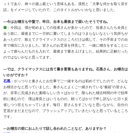
ットであり、神々の遊ぶ庭という意味もある。漠然と「大事な何かを取り戻す
話」をイメージしていたので、このタイトルがいいかなと思いました。
―今はお稽古も中盤で、昨日、台本も最後まで届いたそうですね。
秦
：今回は、僕が初めましての役者さんが多かったので、役者さんたち全員と
会う前に、最後までに一方的に書いてしまうのはつまらないなという気持ちが
あったので、敢えてクライマックスのところだけは残して、その手前までの台
本で稽古に入りました。皆さんのお芝居を拝見して、一緒に稽古をすることに
よって膨らんだものも入れて、最後まで書き上げました。結果的に正解だった
のではないかなと思ってます。
―では、クライマックスには当て書き要素もありますね。石黒さん、お稽古は
いかがですか？
石黒
：がっつりと秦さんとお仕事でご一緒するのは初めてでしたので、どんな
お稽古かなと思っていました。秦さんとよくご一緒されている“秦組”の皆さん
が、非常に完成された素晴らしい方々ばかりで、限られた稽古時間の中で効率
的に進むので、僕は座長とはいうものの、頼ってばかりで申し訳ないと日々反
省しつつ甘えちゃっています。毎日、皆さんをすごいなと思いながら、自分の
芝居がまだまだなので、ブラッシュアップしていきたいなと思っているところ
です。
―お稽古の前におふたりで話し合われたことなど、ありますか？