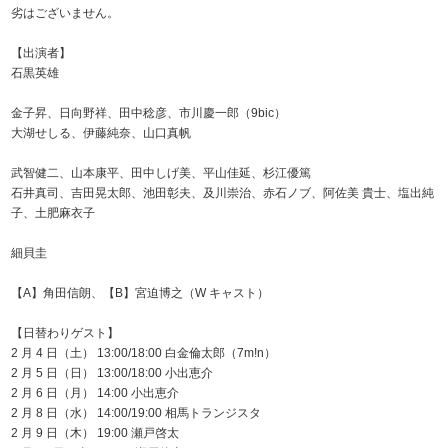
劣はございません。
【出演者】
石黒英雄
金子昇、日向野祥、田中稔彦、市川慶一郎（9bic）
大湖せしる、伊藤純奈、山口真帆
武智健二、山本康平、田中しげ美、平山佳延、杉江優篤
石井真司、吉田晃太郎、池田彰夫、及川崇治、赤石ノブ、阿佐美 貴士、塩出純
子、土肥麻衣子
細貝圭
【A】角田信朗、【B】宮迫博之（W キャスト）
【日替わりゲスト】
2 月 4 日（土） 13:00/18:00 白金倫太郎（7m!n）
2 月 5 日（日） 13:00/18:00 小出恵介
2 月 6 日（月） 14:00 小出恵介
2 月 8 日（水） 14:00/19:00 相馬トランジスタ
2 月 9 日（木） 19:00 瀬戸啓太