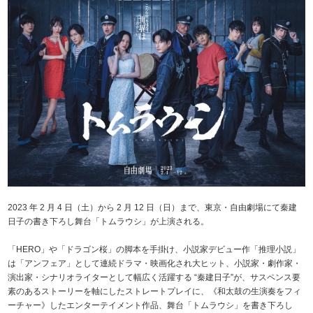
2023 年 2 月 4 日（土）から 2 月 12 日（日）まで、東京・自由劇場にて秦建
日子の書き下ろし舞台「トムラウシ」が上演される。
「HERO」や「ドラゴン桜」の脚本を手掛け、小説家デビュー作「推理小説」
は「アンフェア」として連続ドラマ・映画化され大ヒット、小説家・劇作家・
演出家・シナリオライターとして幅広く活躍する “秦建日子”が、サスペンス要
素のあるストーリーを軸にしたストレートプレイに、《和太鼓の生演奏をフィ
ーチャー》したエンターテイメント作品、舞台「トムラウシ」を書き下ろし