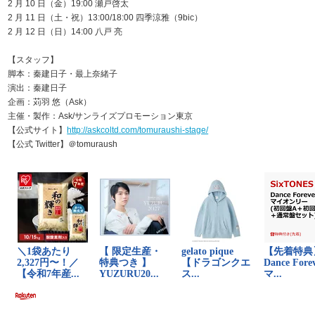
2 月 10 日（金）19:00 瀬戸啓太
2 月 11 日（土・祝）13:00/18:00 四季涼雅（9bic）
2 月 12 日（日）14:00 八戸 亮
【スタッフ】
脚本：秦建日子・最上奈緒子
演出：秦建日子
企画：苅羽 悠（Ask）
主催・製作：Ask/サンライズプロモーション東京
【公式サイト】
http://askcoltd.com/tomuraushi-stage/
【公式 Twitter】＠tomuraush