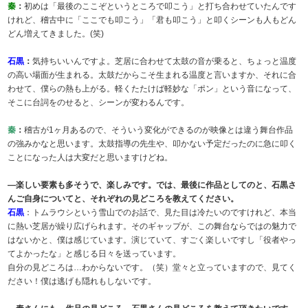
秦
：
初めは「最後のここぞというところで叩こう」と打ち合わせていたんです
けれど、稽古中に「ここでも叩こう」「君も叩こう」と叩くシーンも人もどん
どん増えてきました。(笑)
石黒
：
気持ちいいんですよ。芝居に合わせて太鼓の音が乗ると、ちょっと温度
の高い場面が生まれる。太鼓だからこそ生まれる温度と言いますか、それに合
わせて、僕らの熱も上がる。軽くたたけば軽妙な「ポン」という音になって、
そこに台詞をのせると、シーンが変わるんです。
秦
：
稽古が1ヶ月あるので、そういう変化ができるのが映像とは違う舞台作品
の強みかなと思います。太鼓指導の先生や、叩かない予定だったのに急に叩く
ことになった人は大変だと思いますけどね。
―楽しい要素も多そうで、楽しみです。では、最後に作品としてのと、石黒さ
んご自身についてと、それぞれの見どころを教えてください。
石黒
：トムラウシという雪山でのお話で、見た目は冷たいのですけれど、本当
に熱い芝居が繰り広げられます。そのギャップが、この舞台ならではの魅力で
はないかと、僕は感じています。演じていて、すごく楽しいですし「役者やっ
てよかったな」と感じる日々を送っています。
自分の見どころは…わからないです。（笑）堂々と立っていますので、見てく
ださい！僕は逃げも隠れもしないです。