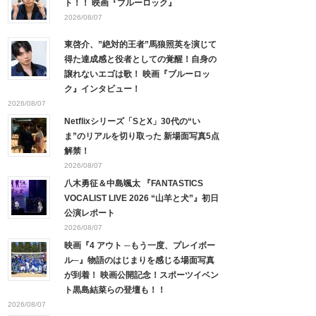
ト！！ 映画『ブルーロック』
2026/08/07
東啓介、”絶対的王者”馬狼照英を演じて
得た達成感と役者としての覚醒！自身の
譲れないエゴは歌！ 映画『ブルーロッ
ク』インタビュー！
2026/08/07
Netflixシリーズ「SとX」30代の“い
ま”のリアルを切り取った 新場面写真5点
解禁！
2026/08/07
八木勇征＆中島颯太 『FANTASTICS
VOCALIST LIVE 2026 “山羊と犬”』初日
公演レポート
2026/08/07
映画『4 アウト ─もう一度、プレイボー
ル─』物語のはじまりを感じる場面写真
が到着！ 映画公開記念！スポーツイベン
ト黒島結菜らの登壇も！！
2026/08/07