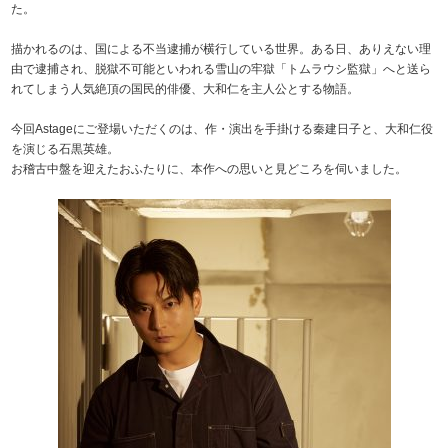
た。
描かれるのは、国による不当逮捕が横行している世界。ある日、ありえない理
由で逮捕され、脱獄不可能といわれる雪山の牢獄「トムラウシ監獄」へと送ら
れてしまう人気絶頂の国民的俳優、大和仁を主人公とする物語。
今回Astageにご登場いただくのは、作・演出を手掛ける秦建日子と、大和仁役
を演じる石黒英雄。
お稽古中盤を迎えたおふたりに、本作への思いと見どころを伺いました。