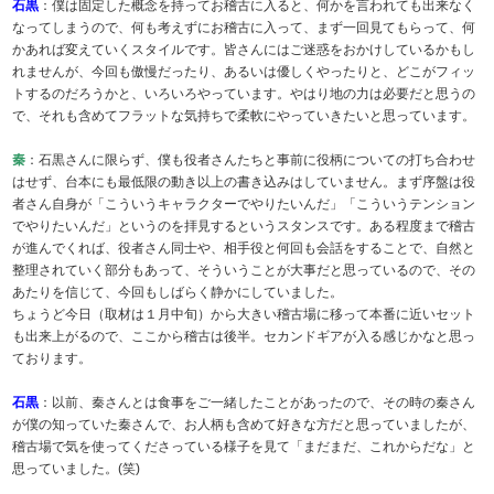
石黒
：僕は固定した概念を持ってお稽古に入ると、何かを言われても出来なく
なってしまうので、何も考えずにお稽古に入って、まず一回見てもらって、何
かあれば変えていくスタイルです。皆さんにはご迷惑をおかけしているかもし
れませんが、今回も傲慢だったり、あるいは優しくやったりと、どこがフィッ
トするのだろうかと、いろいろやっています。やはり地の力は必要だと思うの
で、それも含めてフラットな気持ちで柔軟にやっていきたいと思っています。
秦
：石黒さんに限らず、僕も役者さんたちと事前に役柄についての打ち合わせ
はせず、台本にも最低限の動き以上の書き込みはしていません。まず序盤は役
者さん自身が「こういうキャラクターでやりたいんだ」「こういうテンション
でやりたいんだ」というのを拝見するというスタンスです。ある程度まで稽古
が進んでくれば、役者さん同士や、相手役と何回も会話をすることで、自然と
整理されていく部分もあって、そういうことが大事だと思っているので、その
あたりを信じて、今回もしばらく静かにしていました。
ちょうど今日（取材は１月中旬）から大きい稽古場に移って本番に近いセット
も出来上がるので、ここから稽古は後半。セカンドギアが入る感じかなと思っ
ております。
石黒
：以前、秦さんとは食事をご一緒したことがあったので、その時の秦さん
が僕の知っていた秦さんで、お人柄も含めて好きな方だと思っていましたが、
稽古場で気を使ってくださっている様子を見て「まだまだ、これからだな」と
思っていました。(笑)