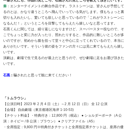
―秦さんにも、作品の見どころ、石黒さんの見どころを教えて頂きたいです。
秦
：エンターテイメントの舞台作品です。ラストシーンは、皆さんが予想して
るのとは、かなり違うところへ飛んでいっている気がします。僕もちょっと裏
切りも入れたいし、驚いても欲しいと思っているので「これがラストシーンに
なるんだ！」というところを目撃してもらえたら嬉しいなと思ってます。
石黒くんに関しては、繰り返しになりますけど、スーパースター役なので、そ
こでちょっと変に力が入ったり、照れたりすると、作品的に難しいところが多
いのですが、初めから腹を括って堂々と中心に立ってくれているので、本当に
ありがたいです。そういう彼の姿をファンの方々には見に来てもらえたら嬉し
いです。
演劇は、劇場で生で見るのが最上だと思うので、ぜひ劇場に足をお運び頂きた
いです。
石黒
：
騙されたと思って観に来てください！
「トムラウシ」
【公演日時】2023 年 2 月 4 日（土）～2 月 12 日（日） 全 12 公演
【会場】 自由劇場（東京都港区海岸 1-10-53)
【チケット料金】・特典付き：12,800 円（税込） ● ショルダーポーチ（A 公
演：ネイビー / B 公演：ブラウン） ● クリアファイル（A5）
・全席指定：9,800 円※特典付きチケットと全席指定席チケットは、座席の優