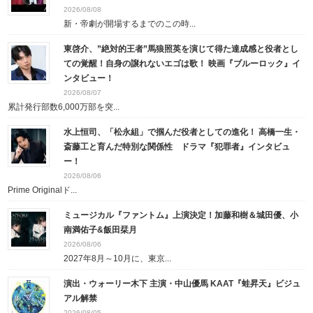
2026/08/08
新・帝劇が開場するまでのこの時...
東啓介、”絶対的王者”馬狼照英を演じて得た達成感と役者とし
ての覚醒！自身の譲れないエゴは歌！ 映画『ブルーロック』イ
ンタビュー！
2026/08/07
累計発行部数6,000万部を突...
水上恒司、「松永組」で掴んだ役者としての進化！ 高橋一生・
斎藤工と育んだ特別な関係性 ドラマ『犯罪者』インタビュ
ー！
2026/08/06
Prime Originalド...
ミュージカル『ファントム』上演決定！加藤和樹＆城田優、小
南満佑子&飯田栞月
2026/08/06
2027年8月～10月に、東京...
演出・ウォーリー木下 主演・中山優馬 KAAT『蛙昇天』ビジュ
アル解禁
2026/08/05