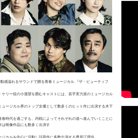
躍動感溢れるサウンドで贈る青春ミュージカル 『ザ・ビューティフ
・ケリー役の小瀧望を囲むキャストには、若手実力派のミュージカル
ミュージカル界のトップ女優として数多くのヒット作に出演する木下
青春時代を過ごすも、内戦によってそれぞれの道へ進んでいくことに
年は映像作品にも数多く出演す
ージカルを中心に活動し話題作に多数出演する豊原江理佳。