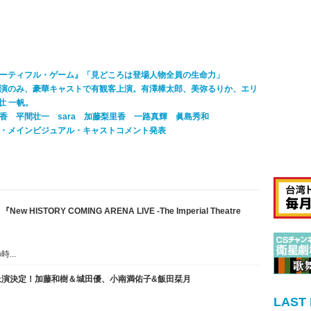
ーティフル・ゲーム』「見どころは登場人物全員の生命力」
は2日3公演のみ、豪華キャストで有観客上演。有澤樟太郎、美弥るりか、エリ
壮 一帆。
香 平間壮一 sara 加藤梨里香 一路真輝 眞島秀和
・メインビジュアル・キャストコメント発表
STORY COMING ARENA LIVE -The Imperial Theatre
...
上演決定！加藤和樹＆城田優、小南満佑子&飯田栞月
LAST