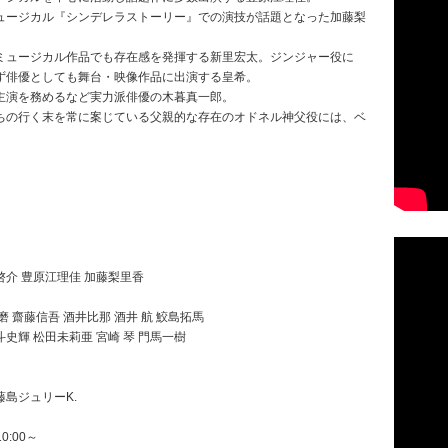
ュージカル『シンデレラストーリー』での演技が話題となった加藤梨
ミュージカル作品でも存在感を発揮する新里宏太。ジンジャー役に
ず俳優としても舞台・映像作品に出演する皇希。
主演を務めるなど実力派俳優の木暮真一郎。
ちの行く末を常に案じている父親的な存在のオドネル神父役には、ベ
東 啓介 豊原江理佳 加藤梨里香
磨 齋藤信吾 酒井比那 酒井 航 鮫島拓馬
斗史輝 松田未莉亜 宮崎 琴 門馬一樹
島ジュリーK.
0:00～