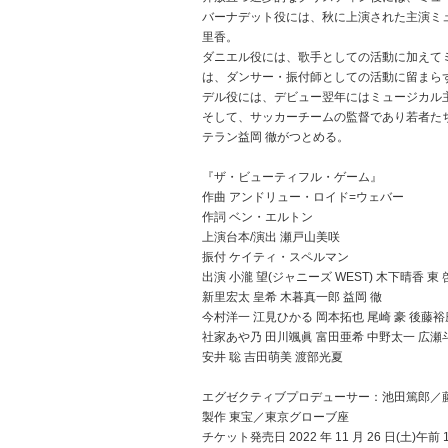
バーナデット役には、秋に上演された主演ミ
里香。
ダニエル役には、歌手としての活動に加えて
は、ダンサー・振付師としての活動に留まら
デル役には、デビュー翌年にはミュージカル
そして、サッカーチームの監督であり若者た
テラン益岡 徹がつとめる。
『ザ・ビューティフル・ゲーム』
作曲 アンドリュー・ロイド=ウェバー
作詞 ベン・エルトン
上演台本/演出 瀬戸山美咲
振付 ケイティ・スペルマン
出演 小瀧 望(ジャニーズ WEST) 木下晴香 
新里宏太 皇希 木暮真一郎 益岡 徹
今村洋一 江見ひかる 岡本拓也 尾崎 豪 後藤裕
社家あや乃 田川颯眞 富田亜希 中野太一 広瀬
安井 聡 吉田萌美 渡部光夏
エグゼクティブプロデューサー：池田篤郎／藤
製作 東宝／東京グローブ座
チケット発売日 2022 年 11 月 26 日(土)午前 1