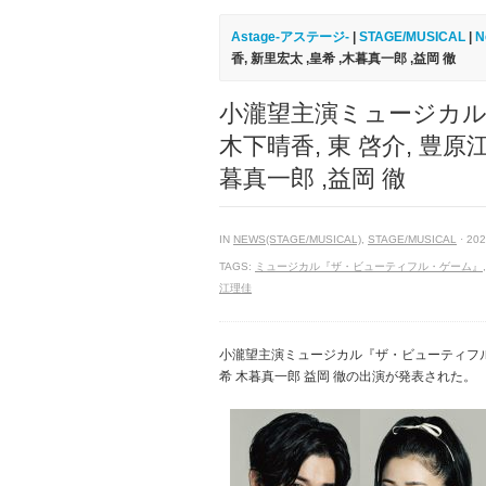
Astage-アステージ-
|
STAGE/MUSICAL
|
N
香, 新里宏太 ,皇希 ,木暮真一郎 ,益岡 徹
小瀧望主演ミュージカ
木下晴香, 東 啓介, 豊原江
暮真一郎 ,益岡 徹
IN
NEWS(STAGE/MUSICAL)
,
STAGE/MUSICAL
· 202
TAGS:
ミュージカル『ザ・ビューティフル・ゲーム』
江理佳
小瀧望主演ミュージカル『ザ・ビューティフル・
希 木暮真一郎 益岡 徹の出演が発表された。