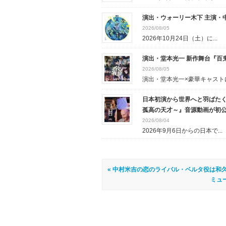
演出・ウォーリー木下 主演・中
2026/08/05
2026年10月24日（土）に...
演出・堂本光一 新作舞台『百
2026/08/05
演出・堂本光一×豪華キャストに.
日本初演から世界へと羽ばたく
孤高の天才～』音源動画が初
2026/08/04
2026年9月6日からの日本で...
« 中村米吉の恋のライバル・ベルタ役は和
ミュ