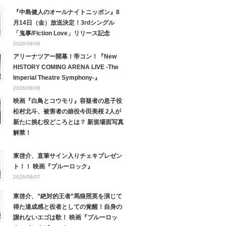
『中島健人のオールナイトニッポン』8
月14日（金）放送決定！3rdシングル
「鬼事/Fiction Love」リリース記念
2026/08/08
アリーナツアー開幕！帝コン！『New
HISTORY COMING ARENA LIVE -The
Imperial Theatre Symphony-』
2026/08/08
映画『白鳥とコウモリ』容疑者の息子役
松村北斗、被害者の娘役今田美桜 2人が
新たに挑む役どころとは？ 新規場面写真
解禁！
東啓介、直筆サイン入りチェキプレゼン
ト！！ 映画『ブルーロック』
2026/08/07
東啓介、”絶対的王者”馬狼照英を演じて
得た達成感と役者としての覚醒！自身の
譲れないエゴは歌！ 映画『ブルーロッ