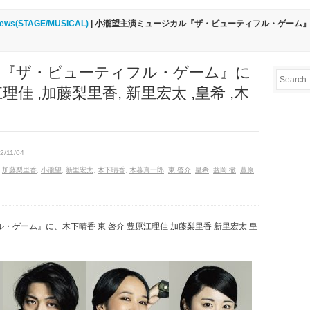
ews(STAGE/MUSICAL)
| 小瀧望主演ミュージカル『ザ・ビューティフル・ゲーム』に木
ル『ザ・ビューティフル・ゲーム』に
理佳 ,加藤梨里香, 新里宏太 ,皇希 ,木
2/11/04
,
加藤梨里香
,
小瀧望
,
新里宏太
,
木下晴香
,
木暮真一郎
,
東 啓介
,
皇希
,
益岡 徹
,
豊原
ゲーム』に、木下晴香 東 啓介 豊原江理佳 加藤梨里香 新里宏太 皇