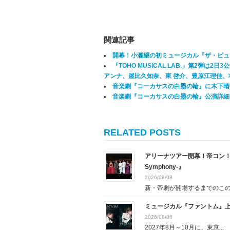
関連記事
開幕！小瀧望の初ミュージカル『ザ・ビュ
「TOHO MUSICAL LAB.」第2弾
アンナ、屋比久知奈、東 啓介、豊原江理佳、
音楽劇『コーカサスの白墨の輪』に木下晴
音楽劇『コーカサスの白墨の輪』公演詳細
RELATED POSTS
アリーナツアー開幕！帝コン！『New HI
Symphony-』
2026/08/08
新・帝劇が開場するまでのこの時
ミュージカル『ファントム』
2026/08/06
2027年8月～10月に、東京...