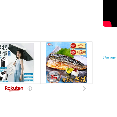
@astag