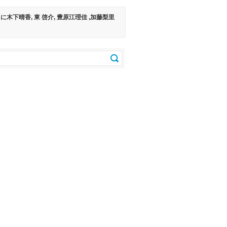
下晴香, 東 啓介, 豊原江理佳 ,加藤梨里