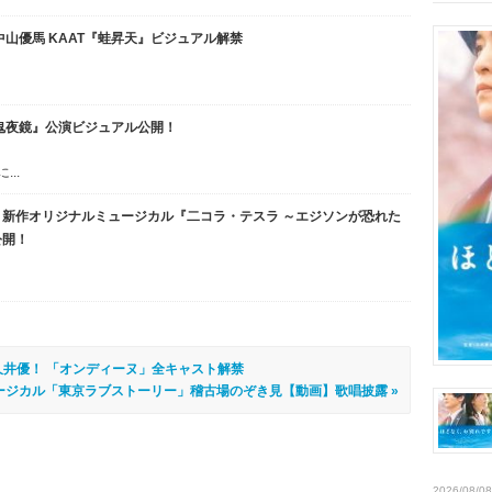
山優馬 KAAT『蛙昇天』ビジュアル解禁
鬼夜鏡』公演ビジュアル公開！
..
新作オリジナルミュージカル『二コラ・テスラ ～エジソンが恐れた
公開！
久井優！ 「オンディーヌ」全キャスト解禁
ージカル「東京ラブストーリー」稽古場のぞき見【動画】歌唱披露 »
2026/08/08