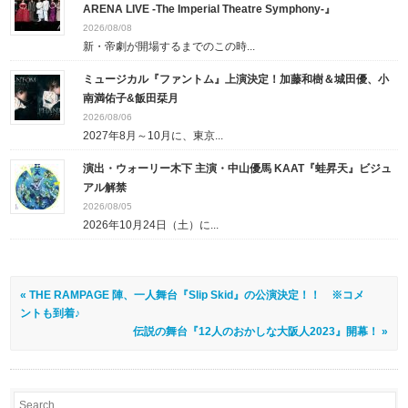
ARENA LIVE -The Imperial Theatre Symphony-』
2026/08/08
新・帝劇が開場するまでのこの時...
ミュージカル『ファントム』上演決定！加藤和樹＆城田優、小
南満佑子&飯田栞月
2026/08/06
2027年8月～10月に、東京...
演出・ウォーリー木下 主演・中山優馬 KAAT『蛙昇天』ビジュ
アル解禁
2026/08/05
2026年10月24日（土）に...
« THE RAMPAGE 陣、一人舞台『Slip Skid』の公演決定！！ ※コメ
ントも到着♪
伝説の舞台『12人のおかしな大阪人2023』開幕！ »