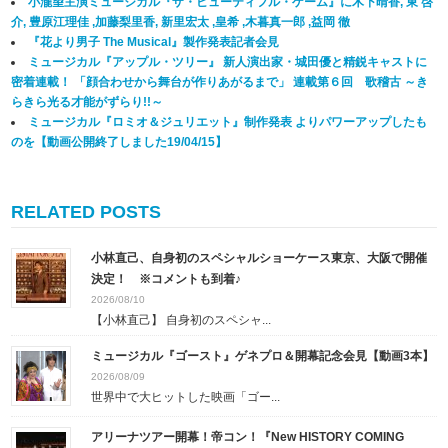
小瀧望主演ミュージカル『ザ・ビューティフル・ゲーム』に木下晴香, 東 啓
介, 豊原江理佳 ,加藤梨里香, 新里宏太 ,皇希 ,木暮真一郎 ,益岡 徹
『花より男子 The Musical』製作発表記者会見
ミュージカル『アップル・ツリー』 新人演出家・城田優と精鋭キャストに
密着連載！ 「顔合わせから舞台が作りあがるまで」 連載第６回 歌稽古 ～き
らきら光る才能がずらり!!～
ミュージカル『ロミオ＆ジュリエット』制作発表 よりパワーアップしたも
のを【動画公開終了しました19/04/15】
RELATED POSTS
小林直己、自身初のスペシャルショーケース東京、大阪で開催
決定！ ※コメントも到着♪
2026/08/10
【小林直己】 自身初のスペシャ...
ミュージカル『ゴースト』ゲネプロ＆開幕記念会見【動画3本】
2026/08/09
世界中で大ヒットした映画「ゴー...
アリーナツアー開幕！帝コン！『New HISTORY COMING