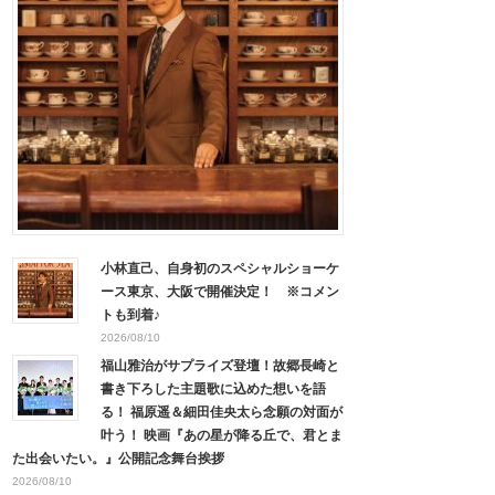
小林直己、自身初のスペシャルショーケ
ース東京、大阪で開催決定！ ※コメン
トも到着♪
2026/08/10
福山雅治がサプライズ登壇！故郷長崎と
書き下ろした主題歌に込めた想いを語
る！ 福原遥＆細田佳央太ら念願の対面が
叶う！ 映画『あの星が降る丘で、君とま
た出会いたい。』公開記念舞台挨拶
2026/08/10