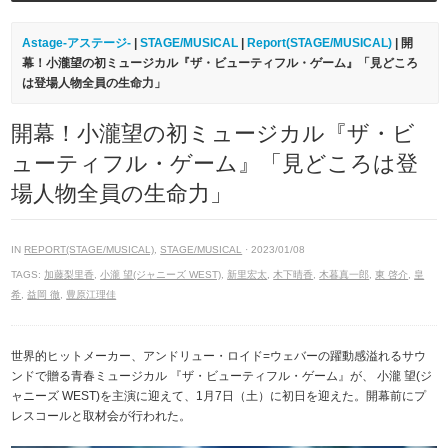
Astage-アステージ-
|
STAGE/MUSICAL
|
Report(STAGE/MUSICAL)
| 開
幕！小瀧望の初ミュージカル『ザ・ビューティフル・ゲーム』「見どころ
は登場人物全員の生命力」
開幕！小瀧望の初ミュージカル『ザ・ビ
ューティフル・ゲーム』「見どころは登
場人物全員の生命力」
IN
REPORT(STAGE/MUSICAL)
,
STAGE/MUSICAL
· 2023/01/08
TAGS:
加藤梨里香
,
小瀧 望(ジャニーズ WEST)
,
新里宏太
,
木下晴香
,
木暮真一郎
,
東 啓介
,
皇
希
,
益岡 徹
,
豊原江理佳
世界的ヒットメーカー、アンドリュー・ロイド=ウェバーの躍動感溢れるサウ
ンドで贈る青春ミュージカル 『ザ・ビューティフル・ゲーム』が、 小瀧 望(ジ
ャニーズ WEST)を主演に迎えて、1月7日（土）に初日を迎えた。開幕前にプ
レスコールと取材会が行われた。