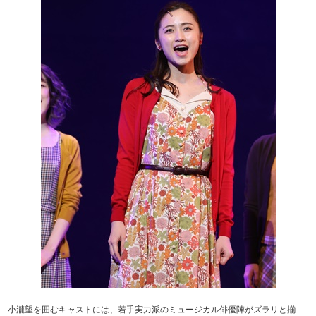
小瀧望を囲むキャストには、若手実力派のミュージカル俳優陣がズラリと揃