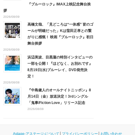
『ブルーロック』IMAX上映記念舞台挨
拶
2026/08/09
高橋文哉、「見どころは“一体感” 皆のゴ
ールが明確だった」Kは窪田正孝との繋
がりに感慨！ 映画『ブルーロック』初日
舞台挨拶
2026/08/09
浜辺美波、目黒蓮の特別インタビューの
一部を公開！『ほどなく、お別れです』
8月19日(水)ブルーレイ、DVD発売決
定！
2026/08/08
『中島健人のオールナイトニッポン』8
月14日（金）放送決定！3rdシングル
「鬼事/Fiction Love」リリース記念
2026/08/08
Astage-アステージ-について
│
プライバシーポリシー
│
お問い合わせ