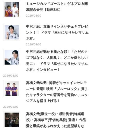
ミュージカル『ゴースト』ゲネプロ＆開
幕記念会見【動画3本】
2026/08/09
中沢元紀、直筆サイン入りチェキプレゼ
ント！！ ドラマ『幸せになりたいマサム
ネ君』
2026/08/09
中沢元紀が魅せる新たな顔！「ただのク
ズではなく、人間臭く、どこか愛らしい
男に」 ドラマ『幸せになりたいマサム
ネ君』インタビュー！
2026/08/09
高橋文哉&櫻井海音がキックインセレモ
ニーに登場!! 映画『ブルーロック』演じ
たキャラクターの背番号を背負い、スタ
ジアムを盛り上げる！
2026/08/09
高橋文哉(潔世一役)・櫻井海音(蜂楽廻
役)・高橋恭平(千切豹馬役) 登壇！ 作品
愛と爆笑があふれかえった超型破りな