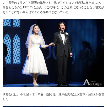
い、青春のキラメキと現実の残酷さを、歌でアクションで鮮烈に描き出した。
舞台となるのは1970年代だが、今この時代、この世界に変わることない現実が
あることに思い至らせてくれる感動作となっている。
取材会には、小瀧 望・木下晴香・益岡 徹・瀬戸山美咲(上演台本・演出) が登壇
した。