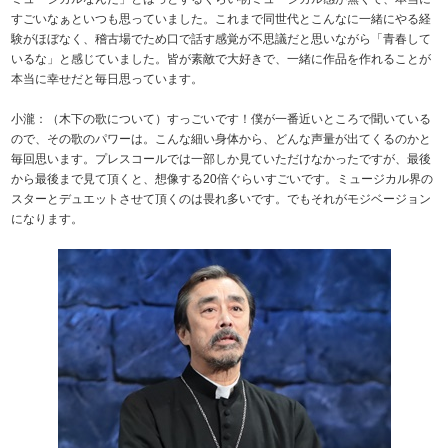
すごいなぁといつも思っていました。これまで同世代とこんなに一緒にやる経
験がほぼなく、稽古場でため口で話す感覚が不思議だと思いながら「青春して
いるな」と感じていました。皆が素敵で大好きで、一緒に作品を作れることが
本当に幸せだと毎日思っています。
小瀧：（木下の歌について）すっごいです！僕が一番近いところで聞いている
ので、その歌のパワーは。こんな細い身体から、どんな声量が出てくるのかと
毎回思います。プレスコールでは一部しか見ていただけなかったですが、最後
から最後まで見て頂くと、想像する20倍ぐらいすごいです。ミュージカル界の
スターとデュエットさせて頂くのは畏れ多いです。でもそれがモジベージョン
になります。