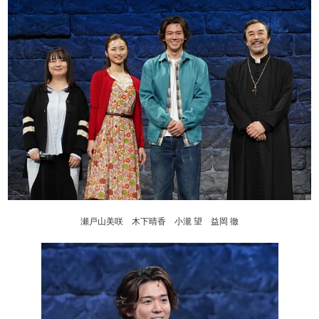
瀬戸山美咲 木下晴香 小瀧 望 益岡 徹