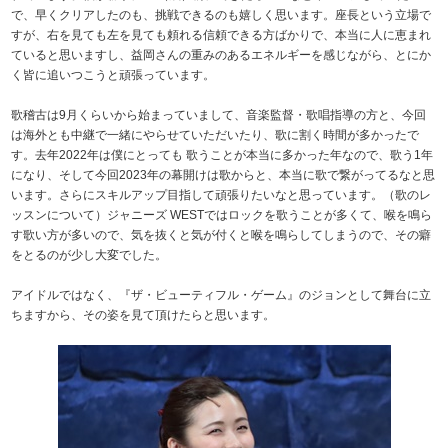
で、早くクリアしたのも、挑戦できるのも嬉しく思います。座長という立場で
すが、右を見ても左を見ても頼れる信頼できる方ばかりで、本当に人に恵まれ
ていると思いますし、益岡さんの重みのあるエネルギーを感じながら、とにか
く皆に追いつこうと頑張っています。
歌稽古は9月くらいから始まっていまして、音楽監督・歌唱指導の方と、今回
は海外とも中継で一緒にやらせていただいたり、歌に割く時間が多かったで
す。去年2022年は僕にとっても 歌うことが本当に多かった年なので、歌う1年
になり、そして今回2023年の幕開けは歌からと、本当に歌で繋がってるなと思
います。さらにスキルアップ目指して頑張りたいなと思っています。（歌のレ
ッスンについて）ジャニーズ WESTではロックを歌うことが多くて、喉を鳴ら
す歌い方が多いので、気を抜くと気が付くと喉を鳴らしてしまうので、その癖
をとるのが少し大変でした。
アイドルではなく、『ザ・ビューティフル・ゲーム』のジョンとして舞台に立
ちますから、その姿を見て頂けたらと思います。