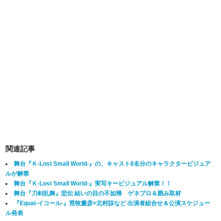
関連記事
舞台『Ｋ-Lost Small World-』の、キャスト8名分のキャラクタービジュア
ルが解禁
舞台『Ｋ-Lost Small World-』実写キービジュアル解禁！！
舞台『刀剣乱舞』悲伝 結いの目の不如帰 ゲネプロ＆囲み取材
『Equal-イコール-』荒牧慶彦×北村諒など 出演者組合せ＆公演スケジュー
ル発表