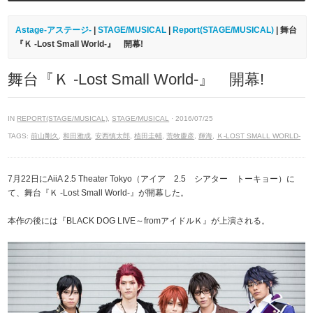
Astage-アステージ-
|
STAGE/MUSICAL
|
Report(STAGE/MUSICAL)
| 舞台
『Ｋ -Lost Small World-』 開幕!
舞台『Ｋ -Lost Small World-』 開幕!
IN
REPORT(STAGE/MUSICAL)
,
STAGE/MUSICAL
· 2016/07/25
TAGS:
前山剛久
,
和田雅成
,
安西慎太郎
,
植田圭輔
,
荒牧慶彦
,
輝海
,
Ｋ-LOST SMALL WORLD-
7月22日にAiiA 2.5 Theater Tokyo（アイア 2.5 シアター トーキョー）に
て、舞台『Ｋ -Lost Small World-』が開幕した。
本作の後には『BLACK DOG LIVE～fromアイドルＫ』が上演される。