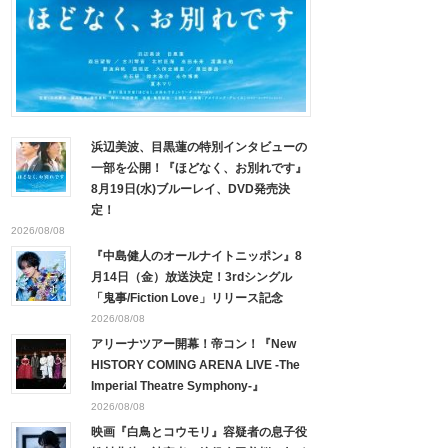
浜辺美波、目黒蓮の特別インタビューの
一部を公開！『ほどなく、お別れです』
8月19日(水)ブルーレイ、DVD発売決
定！
2026/08/08
『中島健人のオールナイトニッポン』8
月14日（金）放送決定！3rdシングル
「鬼事/Fiction Love」リリース記念
2026/08/08
アリーナツアー開幕！帝コン！『New
HISTORY COMING ARENA LIVE -The
Imperial Theatre Symphony-』
2026/08/08
映画『白鳥とコウモリ』容疑者の息子役