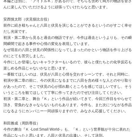
本編とは別に、「アイドルＫ」があるので、そちらも含めて両方の物語を皆さ
んに楽しんでいただけるように頑張っていけたらなと思います。
安西慎太郎（伏見猿比古役）
前作に続き植ちゃんと八田と伏見を演じることができるというのがすごく幸せ
だし光栄です。
初演・第二章から見ると過去の物語ですが、今作は過去というよりも、その瞬
間瞬間で起きる事件や心情の変化を表現しています。
なぜ現在の八田と伏見の関係性になってしまったのかという物語を作り上げる
のにとても苦労しました。
今作にしか登場しないキャラクターもいるので、彼らと僕たちとの化学反応も
楽しめる作品じゃないかなと思います。
一番観てほしいのは、伏見が八田と心情を交わすシーンです。それと同時に、
初演や第二章の前に、今の伏見になるまでに八田を含め様々な人とのやり取り
があったので、そこで伏見の心が揺れ動くところを感じてほしいですし、そう
いうところを観てほしくて丁寧に作ってきたのでぜひ注目してください。
初演・第二章と、舞台『Ｋ』という作品が続いてきて、今回三作目をやらせて
頂き、背負わなきゃならないものもあります。今作も、また次につながる作品
になるようにカンパニー一同頑張りますので、みなさん応援してください。
和田雅成（周防尊役）
今作の舞台『Ｋ -Lost Small World-』も、「Ｋ」という世界観が十分に表れた
作品になったと思います。八田と伏見の出逢い、そして決別。