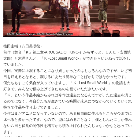
植田圭輔（八田美咲役）
前作（舞台『Ｋ』第二章-AROUSAL OF KING-）からずっと、しんた（安西慎
太郎）と末満さんと、「Ｋ -Lost Small World-」ができたらいいねって話をし
ていました。
今回、実際に上演することになり嬉しかったのはもちろんなのですが、いざ初
日を迎えるとなると、演じるにあたり簡単なことばかりではなかったです。
僕たちもすごく気合が入っていますし、「Ｋ -Lost Small World-」の物語も大
好きで、みんなで積み上げてきたものを観ていただきたいです。
「Ｋ」という作品本編からみれば今作は過去になるんですが、ただ過去を演じ
るのではなく、今自分たちが生きている時間が未来につながっていくという気
持ちで作品を作り上げてきました。
今作はまだアニメになっていないので、ある種自由に作れるところが今までに
比べると多かったです。なので、型にはめることなく、僕としんたにしか作れ
ない八田と伏見の関係性を稽古から積み上げられたんじゃないかなと思ってい
ます。