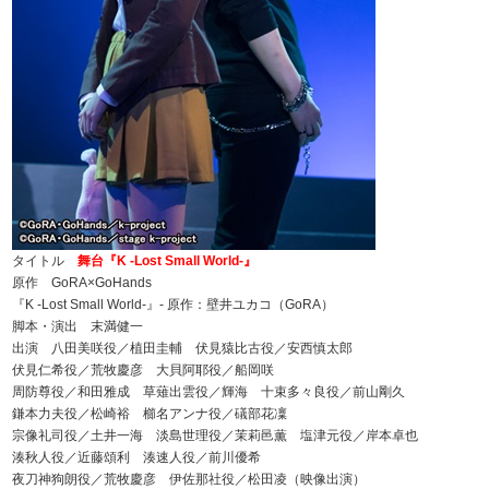
タイトル
舞台『K -Lost Small World-』
原作 GoRA×GoHands
『K -Lost Small World-』- 原作：壁井ユカコ（GoRA）
脚本・演出 末満健一
出演 八田美咲役／植田圭輔 伏見猿比古役／安西慎太郎
伏見仁希役／荒牧慶彦 大貝阿耶役／船岡咲
周防尊役／和田雅成 草薙出雲役／輝海 十束多々良役／前山剛久
鎌本力夫役／松崎裕 櫛名アンナ役／礒部花凜
宗像礼司役／土井一海 淡島世理役／茉莉邑薫 塩津元役／岸本卓也
湊秋人役／近藤頌利 湊速人役／前川優希
夜刀神狗朗役／荒牧慶彦 伊佐那社役／松田凌（映像出演）