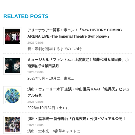
RELATED POSTS
アリーナツアー開幕！帝コン！『New HISTORY COMING
ARENA LIVE -The Imperial Theatre Symphony-』
2026/08/08
新・帝劇が開場するまでのこの時...
ミュージカル『ファントム』上演決定！加藤和樹＆城田優、小
南満佑子&飯田栞月
2026/08/06
2027年8月～10月に、東京...
演出・ウォーリー木下 主演・中山優馬 KAAT『蛙昇天』ビジュ
アル解禁
2026/08/05
2026年10月24日（土）に...
演出・堂本光一 新作舞台『百鬼夜鏡』公演ビジュアル公開！
2026/08/05
演出・堂本光一×豪華キャストに...