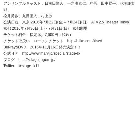
アンサンブルキャスト：日南田顕久、一之瀬嘉仁、珪吾、田中晃平、花塚廉太
郎、
松井勇歩、丸目聖人、村上渉
公演日程 東京 2016年7月22日(金)～7月24日(日) AiiA 2.5 Theater Tokyo
京都 2016年7月30日(土)・7月31日(日) 京都劇場
チケット料金 指定席／7,600円（税込）
チケット取扱い ローソンチケット http://l-tike.com/klsw/
Blu-ray&DVD 2016年11月16日発売決定！！
公式ＨＰ http://www.marv.jp/special/stage-k/
ブログ http://kstage.jugem.jp/
Twitter ＠stage_k11