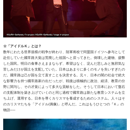
☆「アイドルＫ」とは？
数年にわたる世界規模の戦争が終わり、陸軍将校で同盟国ドイツへ参与として
赴任していた國常路大覚は荒廃した祖国へと戻ってきた。倒壊した建物、疲弊
した国民。明日の食事さえままならず、希望はなく、淀んだ悲しみと無邪気な
苦しみだけが国土を支配していた。日本はあまりに多くのモノを失いすぎたの
だ。國常路は己が国を立て直すことを決意する。元々、日本の闇の社会で絶大
な影響力を持つ國常路家の出だったが、戦後は積極的に政治、経済、教育の分
野に関与し、その才覚によって多大な貢献をした。そうして日本において盤石
の支配体制を築き上げていくのと同じ過程で國常路は新たな教育システムを立
ち上げ、運用する。日本を導くカリスマを養成するためのシステム。人々はそ
のカリスマたちを「アイドル(偶像)」と呼んだ。これはもうひとつの『Ｋ』の
物語──