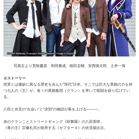
写真左より荒牧慶彦、和田雅成、植田圭輔、安西慎太郎、土井一海
☆ストーリー
現実とは微妙に異なる歴史を歩んだ”現代”日本。そこでは巨大な異能の力を持
つ七人の《王》が、各々の異能集団（クラン）を率いて暗闘を繰り広げてい
る。
八田と伏見の“出会い”と“決別”の物語が幕を上げる―――。
赤のクランことストリートギャング《吠舞羅》の八田美咲。
《青の王》宗像礼司が統率する《セプター４》の伏見猿比古。