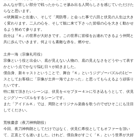
みんなが苦しい部分で戦ったからこそ滲み出る人間らしさを感じていただけた
らなと思います。
≪吠舞羅≫と出逢い、そして「周防尊」と会った事で八田と伏見の人生は大き
く変わります。二人の心を、そして観に来て下さった皆様の心を大きく動かせ
るよう努めて参ります。
自分は『Ｋ』の世界が大好きです。この世界に皆様をお連れできるよう仲間と
共に歩んでいきます。何よりも素敵な赤を。燃やせ。
土井一海（宗像礼司役）
宗像という役と出会い、底が見えない人物の、底の見えなさをどうやって表す
かという点でかなり悩む日々が続きました。
僕自身、新キャストということで、舞台『Ｋ』というジグゾーパズルの1ピー
スとしてお客様に「宗像が土井一海でよかった」と思ってもらえるよう頑張り
たいです。
特に観て頂きたいシーンは、伏見を≪セプター４≫に引き込もうとして、伏見
とジグソーパズルをするシーンです。
また「アイドルＫ」では、周防とオリジナル楽曲を歌うのでぜひそこにも注目
してください。
荒牧慶彦（夜刀神狗朗役）
今回、夜刀神狗朗としてだけではなく、伏見仁希役としてもオファーを頂い
て、正直とても迷いました。けれど、僕自身がすごく「Ｋ」という世界が大好