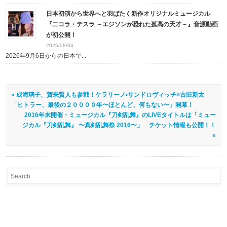
日本初演から世界へと羽ばたく新作オリジナルミュージカル
『二コラ・テスラ ～エジソンが恐れた孤高の天才～』音源動画
が初公開！
2026/08/04
2026年9月6日からの日本で...
« 成海璃子、賀来賢人も参戦！ケラリーノ•サンドロヴィッチ×古田新太
「ヒトラー、最後の２００００年〜ほとんど、何もない〜」開幕！
2016年末開催・ミュージカル『刀剣乱舞』のLIVEタイトルは「ミュー
ジカル『刀剣乱舞』 〜真剣乱舞祭 2016〜」 チケット情報も公開！！
»