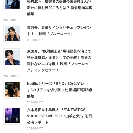
松村北斗、被害者の娘役今田美桜 2人が
新たに挑む役どころとは？ 新規場面写真
解禁！
2026/08/08
東啓介、直筆サイン入りチェキプレゼン
ト！！ 映画『ブルーロック』
2026/08/07
東啓介、”絶対的王者”馬狼照英を演じて
得た達成感と役者としての覚醒！自身の
譲れないエゴは歌！ 映画『ブルーロッ
ク』インタビュー！
2026/08/07
Netflixシリーズ「SとX」30代の“い
ま”のリアルを切り取った 新場面写真5点
解禁！
2026/08/07
八木勇征＆中島颯太 『FANTASTICS
VOCALIST LIVE 2026 “山羊と犬”』初日
公演レポート
2026/08/07