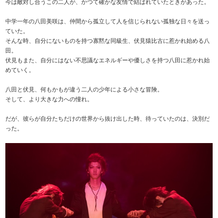
今は敵対し合うこの二人が、かつて確かな友情で結ばれていたときがあった。
中学一年の八田美咲は、仲間から孤立して人を信じられない孤独な日々を送っ
ていた。
そんな時、自分にないものを持つ寡黙な同級生、伏見猿比古に惹かれ始める八
田。
伏見もまた、自分にはない不思議なエネルギーや優しさを持つ八田に惹かれ始
めていく。
八田と伏見、何もかもが違う二人の少年による小さな冒険。
そして、より大きな力への憧れ。
だが、彼らが自分たちだけの世界から抜け出した時、待っていたのは、決別だ
った。