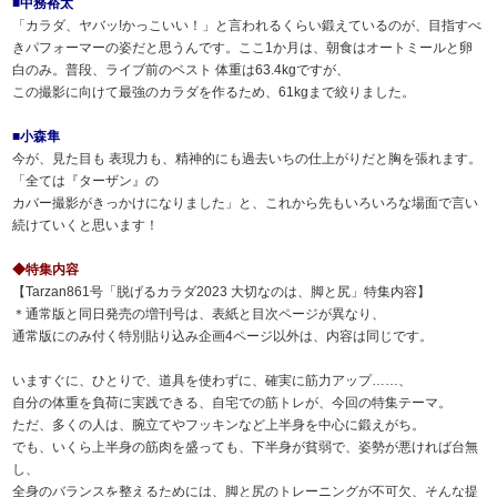
■中務裕太
「カラダ、ヤバッ!かっこいい！」と言われるくらい鍛えているのが、目指すべ
きパフォーマーの姿だと思うんです。ここ1か月は、朝食はオートミールと卵
白のみ。普段、ライブ前のベスト 体重は63.4kgですが、
この撮影に向けて最強のカラダを作るため、61kgまで絞りました。
■小森隼
今が、見た目も 表現力も、精神的にも過去いちの仕上がりだと胸を張れます。
「全ては『ターザン』の
カバー撮影がきっかけになりました」と、これから先もいろいろな場面で言い
続けていくと思います！
◆特集内容
【Tarzan861号「脱げるカラダ2023 大切なのは、脚と尻」特集内容】
＊通常版と同日発売の増刊号は、表紙と目次ページが異なり、
通常版にのみ付く特別貼り込み企画4ページ以外は、内容は同じです。
いますぐに、ひとりで、道具を使わずに、確実に筋力アップ……、
自分の体重を負荷に実践できる、自宅での筋トレが、今回の特集テーマ。
ただ、多くの人は、腕立てやフッキンなど上半身を中心に鍛えがち。
でも、いくら上半身の筋肉を盛っても、下半身が貧弱で、姿勢が悪ければ台無
し、
全身のバランスを整えるためには、脚と尻のトレーニングが不可欠、そんな提