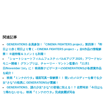
関連記事
GENERATIONS 全員参加！「CINEMA FIGHTERS project」第四弾！『昨
日より赤く明日より青く－CINEMA FIGHTERS project－』全6作品の情報解
禁！ ※超特報＆コメントも到着！
「ショートショートフィルムフェスティバル&アジア 2020」アワードセレ
モニー開催！ グランプリは、チャーリー・マントン監督の 『11月1
日/November 1st』に！ 映画祭ナビゲーターのGENERATIONSが各授賞作品
を紹介！
映画『ミンナのウタ』場面写真一挙解禁！！ 呪いのメロディーを奏でる少
女“さな”の怪異に GENERATIONSが震撼！
GENERATIONS、謎の少女“さな”の登場に怯える！？ 佐野玲於「今日はも
う帰れないかも」 映画『ミンナのウタ』完成披露試写会