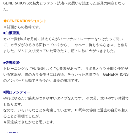
GENERATIONSの魅力とファン・読者への思いが詰まった必見の内容となっ
た。
◆GENERATIONSコメント
※誌面からの抜粋です。
■白濱亜嵐
カバー撮影の1か月前に裕太くんがパーソナルトレーナーをつけたって聞い
て、カラダがみるみる変わっていくから、「やべー、俺もやんなきゃ」と焦り
ました。ジムに入り浸っていた昔みたく、筋トレ欲に火がつきました。
■佐野玲於
トレーニングも〝FUN(楽しい)〞な要素があって、 サボるとケツを叩く仲間が
いる状況が、僕のカラダ作りには必須。そういった意味でも、GENERATIONS
のメンバーと活動できる今が、最高の環境です。
■関口メンディー
やればやるだけ筋肉がつきやすいタイプなんです。 その分、太りやすい体質で
もあります。
なので、いろいろなことを考慮しています。10周年の節目に過去の自分を超え
ることが目標でしたが、
今回達成できたかなと思います。