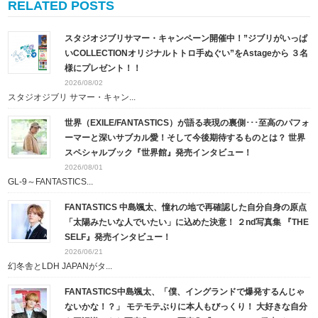
RELATED POSTS
スタジオジブリサマー・キャンペーン開催中！”ジブリがいっぱ
いCOLLECTIONオリジナルトトロ手ぬぐい”をAstageから ３名
様にプレゼント！！
2026/08/02
スタジオジブリ サマー・キャン...
世界（EXILE/FANTASTICS）が語る表現の裏側･･･至高のパフォ
ーマーと深いサブカル愛！そして今後期待するものとは？ 世界
スペシャルブック『世界館』発売インタビュー！
2026/08/01
GL-9～FANTASTICS...
FANTASTICS 中島颯太、憧れの地で再確認した自分自身の原点
「太陽みたいな人でいたい」に込めた決意！ ２nd写真集 『THE
SELF』発売インタビュー！
2026/06/21
幻冬舎とLDH JAPANがタ...
FANTASTICS中島颯太、「僕、イングランドで爆発するんじゃ
ないかな！？」 モテモテぶりに本人もびっくり！ 大好きな自分