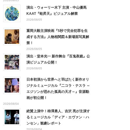
2026/08/05
演出・ウォーリー木下 主演・中山優馬
KAAT『蛙昇天』ビジュアル解禁
2026/08/05
重岡大毅主演映画『5秒で完全犯罪を生
成する方法』人物相関図＆新場面写真解
禁！
2026/08/05
演出・堂本光一 新作舞台『百鬼夜鏡』公
演ビジュアル公開！
2026/08/05
日本初演から世界へと羽ばたく新作オリ
ジナルミュージカル『二コラ・テスラ ～
エジソンが恐れた孤高の天才～』音源動
画が初公開！
2026/08/04
絶賛上演中！柿澤勇人、吉沢 亮が主演す
るミュージカル「ディア・エヴァン・ハ
ンセン」観劇レポート
2026/08/04