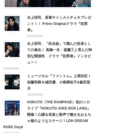
水上恒司、直筆サイン入りチェキプレゼ
ント！！ Prime Originalドラマ『犯罪
者』
2026/08/06
水上恒司、「松永組」で掴んだ役者とし
ての進化！ 高橋一生・斎藤工と育んだ特
別な関係性 ドラマ『犯罪者』インタビ
ュー！
2026/08/06
ミュージカル『ファントム』上演決定！
加藤和樹＆城田優、小南満佑子&飯田栞
月
2026/08/06
HOKUTO（THE RAMPAGE）初のソロ
ライブ『HOKUTO JUKE BOX LAND』
開催！心踊る音楽と歌声で魅せるおもち
ゃ箱のようなステージ！LDH DREAM
PARK Day6