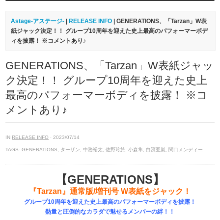
Astage-アステージ-
|
RELEASE INFO
| GENERATIONS、「Tarzan」W表
紙ジャック決定！！ グループ10周年を迎えた史上最高のパフォーマーボデ
ィを披露！ ※コメントあり♪
GENERATIONS、「Tarzan」W表紙ジャッ
ク決定！！ グループ10周年を迎えた史上
最高のパフォーマーボディを披露！ ※コ
メントあり♪
IN
RELEASE INFO
· 2023/07/14
TAGS:
GENERATIONS
,
ターザン
,
中務裕太
,
佐野玲於
,
小森隼
,
白濱亜嵐
,
関口メンディー
【GENERATIONS】
『Tarzan』通常版/増刊号 W表紙をジャック！
グループ10周年を迎えた史上最高のパフォーマーボディを披露！
熱量と圧倒的なカラダで魅せるメンバーの絆！！