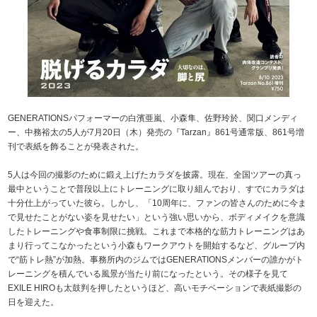
GENERATIONSパフォーマーの白濱亜嵐、小森隼、佐野玲於、関口メンディ
ー、中務裕太の5人が7月20日（木）発売の『Tarzan』861号通常版、861号増
刊で表紙を飾ることが発表された。
5人は今回の撮影のために鍛え上げたカラダを披露。現在、全国ツアーの真っ
最中ということで普段以上にトレーニングに取り組んでおり、すでにカラダは
十分仕上がっていた彼ら。しかし、「10周年に、ファンの皆さんのために今ま
で見せたことがない姿を見せたい」という強い思いから、ボディメイクを意識
したトレーニングや食事制限に挑戦。これまで本格的な筋力トレーニングはあ
まり行ってこなかったという小森もワークアウトを開始するなど、グループ内
で“筋トレ熱”が加熱。事務所内のジムではGENERATIONSメンバーの誰かがト
レーニングを積んでいる風景が当たり前になったという。その様子を見て
EXILE HIROも太鼓判を押したというほど、高いモチベーションで表紙撮影の
日を迎えた。