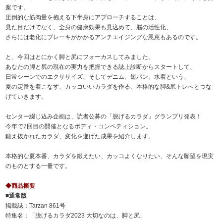
案です。
圧倒的な筋肉量を抱える下半身にアプローチすることは、
見た目だけでなく、全身の健康効果も見込めて、脳の活性化、
さらには老化にブレーキがかかるアンチエイジングな恩恵もあるのです。
と、今回はとにかく脚と尻にフォーカスしてみました。
あなたの脚と尻の現在の実力を把握できる誌上診断からスタートして、
日常シーンでのエクササイズ、そしてデニム、短パン、水着という、
夏の定番を着こなす、カッコいいカラダを作る、本格的な脚&尻トレへとつな
げていきます。
センター綴じ込み企画は、読者公募の「脱げるカラダ」グランプリ発表！
今年で7回目の開催となるボディ・コンペティション。
鍛え抜かれたカラダ、変化を遂げた成果を紹介します。
本格的な夏本番、カラダを鍛えたい、カッコよくなりたい、そんな願望を現実
のものとする一冊です。
◆商品概要
■通常版
掲載誌：Tarzan 861号
特集名：「脱げるカラダ2023 大切なのは、脚と尻」