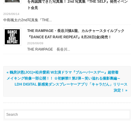
を再認識できた写真集！ 2nd 写真集『THE SELF』発売イベン
ト会見
2026/06/14
中島颯太の2nd写真集『THE...
THE RAMPAGE・長谷川慎&龍、カルチャースタイルブック
『DANCE EAT RAVE REPEAT』8月28日(金)発売！
2026/06/09
THE RAMPAGE 長谷川...
« 鶴房汐恩(JO1)×松井愛莉 W主演ドラマ『ブルーバースデー』超密着
メイキング映像一部公開！！ ☆初解禁!! 第2弾～笑い溢れる撮影裏編～
LDH DIGITAL 新感覚ダンスプレーヤーアプリ「キャラだん」リリース
決定！ »