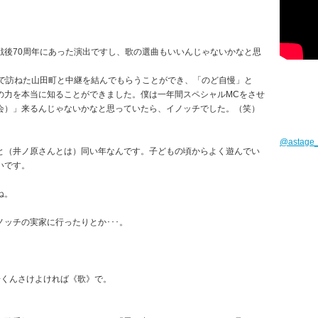
戦後70周年にあった演出ですし、歌の選曲もいいんじゃないかなと思
」で訪ねた山田町と中継を結んでもらうことができ、「のど自慢」と
の力を本当に知ることができました。僕は一年間スペシャルMCをさせ
会）」来るんじゃないかなと思っていたら、イノッチでした。（笑）
@astag
と（井ノ原さんとは）同い年なんです。子どもの頃からよく遊んでい
いです。
ね。
ッチの実家に行ったりとか･･･。
居くんさけよければ《歌》で。