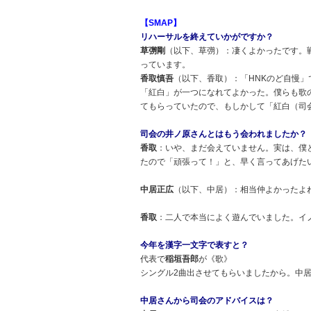
【SMAP】
リハーサルを終えていかがですか？
草彅剛
（以下、草彅）：凄くよかったです。
っています。
香取慎吾
（以下、香取）：「HNKのど自慢
「紅白」が一つになれてよかった。僕らも歌
てもらっていたので、もしかして「紅白（司
司会の井ノ原さんとはもう会われましたか？
香取
：いや、まだ会えていません。実は、僕
たので「頑張って！」と、早く言ってあげた
中居正広
（以下、中居）：相当仲よかったよ
香取
：二人で本当によく遊んでいました。イノ
今年を漢字一文字で表すと？
代表で
稲垣吾郎
が《歌》
シングル2曲出させてもらいましたから。中
中居さんから司会のアドバイスは？