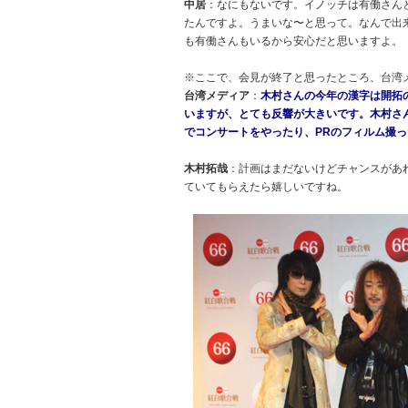
中居
：なにもないです。イノッチは有働さん
たんですよ。うまいな〜と思って。なんで出
も有働さんもいるから安心だと思いますよ。
※ここで、会見が終了と思ったところ、台湾
台湾メディア
：
木村さんの今年の漢字は開拓
いますが、とても反響が大きいです。木村さ
でコンサートをやったり、PRのフィルム撮
木村拓哉
：計画はまだないけどチャンスがあ
ていてもらえたら嬉しいですね。