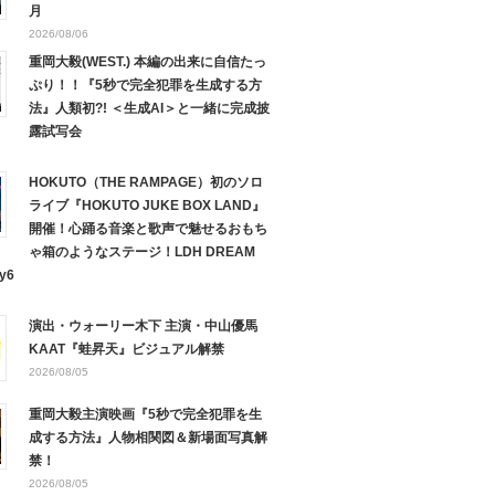
月
2026/08/06
重岡大毅(WEST.) 本編の出来に自信たっ
ぷり！！『5秒で完全犯罪を生成する方
法』人類初?! ＜生成AI＞と一緒に完成披
露試写会
HOKUTO（THE RAMPAGE）初のソロ
ライブ『HOKUTO JUKE BOX LAND』
開催！心踊る音楽と歌声で魅せるおもち
ゃ箱のようなステージ！LDH DREAM
y6
演出・ウォーリー木下 主演・中山優馬
KAAT『蛙昇天』ビジュアル解禁
2026/08/05
重岡大毅主演映画『5秒で完全犯罪を生
成する方法』人物相関図＆新場面写真解
禁！
2026/08/05