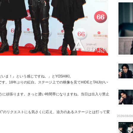
。
ま！』という感じですね。」とYOSHIKI。
。18年ぶりの紅白。ステージ上での映像を見てHIDEとTAIJIがい
ように頑張ります。きっと濃い時間帯になりますね。当日は出入り禁止
。
ズ”のリクエストにも気さくに応え、迫力のあるステージとは打って変
2026/08/06
。