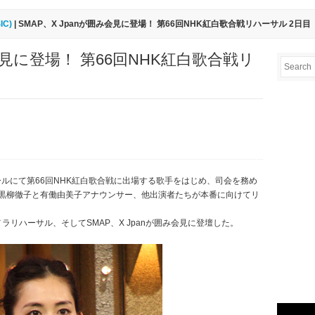
IC)
| SMAP、X Jpanが囲み会見に登場！ 第66回NHK紅白歌合戦リハーサル 2日目
み会見に登場！ 第66回NHK紅白歌合戦リ
ホールにて第66回NHK紅白歌合戦に出場する歌手をはじめ、司会を務め
の黒柳徹子と有働由美子アナウンサー、他出演者たちが本番に向けてリ
ラリハーサル、そしてSMAP、X Jpanが囲み会見に登壇した。