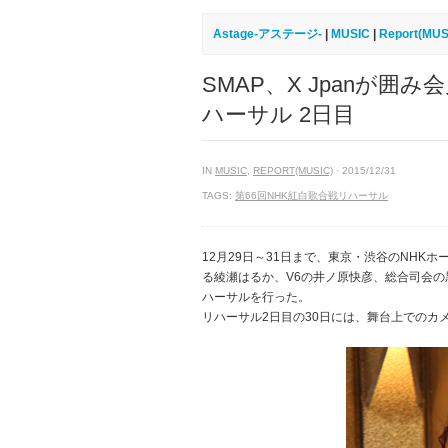
Astage-アステージ-
|
MUSIC
|
Report(MUS
SMAP、X Jpanが囲
ハーサル 2日目
IN
MUSIC
,
REPORT(MUSIC)
· 2015/12/31
TAGS:
第66回NHK紅白歌合戦リハーサル
12月29日～31日まで、東京・渋谷のNHK
る綾瀬はるか、V6の井ノ原快彦、総合司会
ハーサルを行った。
リハーサル2日目の30日には、舞台上でのカメ