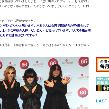
と歌番組やっていましたよね。『思い出のメロディー』、あれ見てい
来るのかな？誰かに教わったのかなって思うぐらい上手でした。紅白
メディアから声がかかった。
の《拓》がいいと思います。木村さんは台湾で観光PRのMV撮られて
んは大きな神様の大神（だいじん）と言われています。5人で今後台湾
ったりする計画はないですか？
れば是非。来年は何ができるか、何が起きるか分からないけれど待っ
LAST