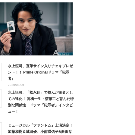
水上恒司、直筆サイン入りチェキプレゼ
ント！！ Prime Originalドラマ『犯罪
者』
2026/08/06
水上恒司、「松永組」で掴んだ役者とし
ての進化！ 高橋一生・斎藤工と育んだ特
別な関係性 ドラマ『犯罪者』インタビ
ュー！
ミュージカル『ファントム』上演決定！
加藤和樹＆城田優、小南満佑子&飯田栞