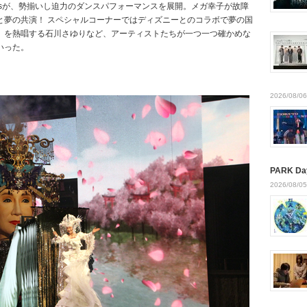
E-girlsが、勢揃いし迫力のダンスパフォーマンスを展開。メガ幸子が故障
と夢の共演！ スペシャルコーナーではディズニーとのコラボで夢の国
」を熱唱する石川さゆりなど、アーティストたちが一つ一つ確かめな
いった。
。
2026/08/06
PARK Da
2026/08/05