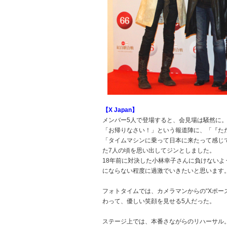
【X Japan】
メンバー5人で登場すると、会見場は騒然に
「お帰りなさい！」という報道陣に、「『ただい
「タイムマシンに乗って日本に来たって感じです
た7人の頃を思い出してジンとしました。
18年前に対決した小林幸子さんに負けない
にならない程度に過激でいきたいと思います
フォトタイムでは、カメラマンからの“Xポー
わって、優しい笑顔を見せる5人だった。
ステージ上では、本番さながらのリハーサル