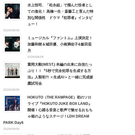
水上恒司、「松永組」で掴んだ役者とし
ての進化！ 高橋一生・斎藤工と育んだ特
別な関係性 ドラマ『犯罪者』インタビ
ュー！
2026/08/06
ミュージカル『ファントム』上演決定！
加藤和樹＆城田優、小南満佑子&飯田栞
月
2026/08/06
重岡大毅(WEST.) 本編の出来に自信たっ
ぷり！！『5秒で完全犯罪を生成する方
法』人類初?! ＜生成AI＞と一緒に完成披
露試写会
2026/08/06
HOKUTO（THE RAMPAGE）初のソロ
ライブ『HOKUTO JUKE BOX LAND』
開催！心踊る音楽と歌声で魅せるおもち
ゃ箱のようなステージ！LDH DREAM
PARK Day6
2026/08/05