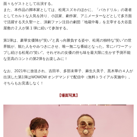
面々もゲストとして出演する。
また、本作品の脚本家としては、松尾スズキのほかに、「バカドリル」の著者
としてカルトな人気を誇り、小説家、劇作家、アニメーターなどとして多方面
で活躍する天久聖一と、演劇ファン注目の劇団「地蔵中毒」を主宰する大谷皿
屋敷の 2 人が第 1 弾に続いて参加する。
第1弾は、豪華女優陣が”笑い”と真っ向勝負する姿や、松尾の独特な”笑い”の世
界観が、観た人をやみつきにさせ、唯一無二な番組となった。常にパワーアッ
プし続ける松尾の“笑い”。それぞれの女優の持ち味を最大限に生かす予測不能
な至高のコントの第2弾をお楽しみに！
なお、2021年に放送され、吉田羊、多部未華子、麻生久美子、黒木華の４人が
出演した第1弾はWOWOW オンデマンドで配信中（無料トライアル実施中）。
そちらもお見逃しなく！
【場面写真】