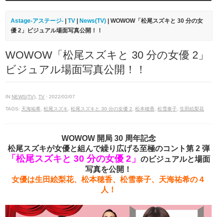
Astage-アステージ-
|
TV
|
News(TV)
| WOWOW「松尾スズキと 30 分の女
優 2」ビジュアル場面写真公開！！
WOWOW「松尾スズキと 30 分の女優 2」
ビジュアル場面写真公開！！
IN
NEWS(TV)
,
TV
· 2022/02/07
TAGS:
天海祐希
,
松尾スズキ
,
松尾スズキと 30 分の女優 2
,
松本穂香
,
松雪泰子
,
生田絵梨花
WOWOW 開局 30 周年記念
松尾スズキが女優と組んで繰り広げる至極のコント第 2 弾
「松尾スズキと 30 分の女優 2」
のビジュアルと場面
写真を公開！
女優は生田絵梨花、松本穂香、松雪泰子、天海祐希の４
人！