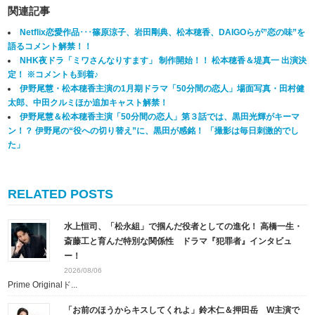
関連記事
Netflix恋愛作品･･･篠原涼子、岩田剛典、松本穂香、DAIGOらが”恋の味”を
語るコメント解禁！！
NHK夜ドラ「ミワさんなりすます」 制作開始！！ 松本穂香＆堤真一 出演決
定！ ※コメントも到着♪
伊野尾慧・松本穂香主演の1月期ドラマ「50分間の恋人」場面写真・田村健
太郎、中田クルミほか追加キャスト解禁！
伊野尾慧＆松本穂香主演「50分間の恋人」第３話では、黒田光輝がキーマ
ン！？ 伊野尾の“役への切り替え”に、黒田が感銘！ 「撮影は毎日刺激的でし
た」
RELATED POSTS
水上恒司、「松永組」で掴んだ役者としての進化！ 高橋一生・
斎藤工と育んだ特別な関係性 ドラマ『犯罪者』インタビュ
ー！
2026/08/06
Prime Originalド...
「お前のほうからキスしてくれよ」鈴木仁＆押田岳 W主演で