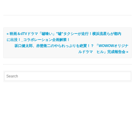
« 映画＆dTVドラマ「嘘喰い」”嘘”タクシーが走行！横浜流星らが都内
に出没！_コラボレーション企画解禁！
坂口健太郎、赤楚衛二のやられっぷりを絶賛！？ 「WOWOWオリジナ
ルドラマ ヒル」完成報告会 »