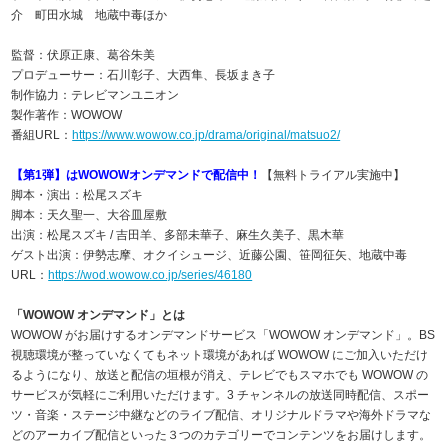
介 町田水城 地蔵中毒ほか
監督：伏原正康、葛谷朱美
プロデューサー：石川彰子、大西隼、長坂まき子
制作協力：テレビマンユニオン
製作著作：WOWOW
番組URL：
https://www.wowow.co.jp/drama/original/matsuo2/
【第1弾】はWOWOWオンデマンドで配信中！
【無料トライアル実施中】
脚本・演出：松尾スズキ
脚本：天久聖一、大谷皿屋敷
出演：松尾スズキ / 吉田羊、多部未華子、麻生久美子、黒木華
ゲスト出演：伊勢志摩、オクイシュージ、近藤公園、笹岡征矢、地蔵中毒
URL：
https://wod.wowow.co.jp/series/46180
「WOWOW オンデマンド」とは
WOWOW がお届けするオンデマンドサービス「WOWOW オンデマンド」。BS
視聴環境が整っていなくてもネット環境があれば WOWOW にご加入いただけ
るようになり、放送と配信の垣根が消え、テレビでもスマホでも WOWOW の
サービスが気軽にご利⽤いただけます。3 チャンネルの放送同時配信、スポー
ツ・音楽・ステージ中継などのライブ配信、オリジナルドラマや海外ドラマな
どのアーカイブ配信といった３つのカテゴリーでコンテンツをお届けします。