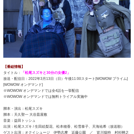
【番組情報】
タイトル：
「松尾スズキと30分の女優2」
放送・配信日：2022年3月13日（日）午後11:00スタート[WOWOW プライム]
[WOWOW オンデマンド]
※WOWOW オンデマンドでは全4話を一挙配信
※WOWOW オンデマンドでは無料トライアル実施中
脚本・演出：松尾スズキ
脚本：天久聖一 大谷皿屋敷
音楽：益田トッシュ
出演：松尾スズキ / 生田絵梨花、松本穂香、松雪泰子、天海祐希（放送順）
ゲスト出演：オクイシュージ 伊勢志摩 近藤公園 ／ 皆川猿時 村杉蝉之