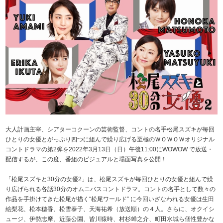
大人計画主宰、シアターコクーンの芸術監督、コントの名手松尾スズキが毎回
ひとりの女優とがっぷり四つに組んで繰り広げる至極のＷＯＷＯＷオリジナル
コントドラマの第2弾を2022年3月13日（日）午後11:00にWOWOW で放送・
配信するが、この度、番組のビジュアルと場面写真を公開！
「松尾スズキと30分の女優2」は、松尾スズキが毎回ひとりの女優と組んで繰
り広げられる各話30分のオムニバスコントドラマ。コントの名手として数々の
作品を手掛けてきた松尾が描く“松尾ワールド” に今回いざなわれる女優は生田
絵梨花、松本穂香、松雪泰子、天海祐希（放送順）の４人。さらに、オクイシ
ュージ、伊勢志摩、近藤公園、皆川猿時、村杉蝉之介、町田水城ら個性豊かな