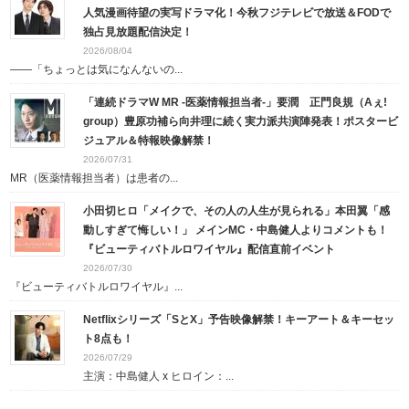
人気漫画待望の実写ドラマ化！今秋フジテレビで放送＆FODで
独占見放題配信決定！
2026/08/04
――「ちょっとは気になんないの...
「連続ドラマW MR -医薬情報担当者-」要潤 正門良規（Aぇ!
group）豊原功補ら向井理に続く実力派共演陣発表！ポスタービ
ジュアル＆特報映像解禁！
2026/07/31
MR（医薬情報担当者）は患者の...
小田切ヒロ「メイクで、その人の人生が見られる」本田翼「感
動しすぎて悔しい！」 メインMC・中島健人よりコメントも！
『ビューティバトルロワイヤル』配信直前イベント
2026/07/30
『ビューティバトルロワイヤル』...
Netflixシリーズ「SとX」予告映像解禁！キーアート＆キーセッ
ト8点も！
2026/07/29
主演：中島健人 x ヒロイン：...