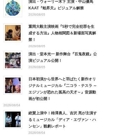
演出・ウォーリー木下 主演・中山優馬
KAAT『蛙昇天』ビジュアル解禁
2026/08/05
重岡大毅主演映画『5秒で完全犯罪を生
成する方法』人物相関図＆新場面写真解
禁！
2026/08/05
演出・堂本光一 新作舞台『百鬼夜鏡』公
演ビジュアル公開！
2026/08/05
日本初演から世界へと羽ばたく新作オリ
ジナルミュージカル『二コラ・テスラ ～
エジソンが恐れた孤高の天才～』音源動
画が初公開！
2026/08/04
絶賛上演中！柿澤勇人、吉沢 亮が主演す
るミュージカル「ディア・エヴァン・ハ
ンセン」観劇レポート
2026/08/04