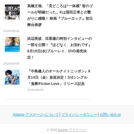
高橋文哉、「見どころは“一体感” 皆のゴ
ールが明確だった」Kは窪田正孝との繋
がりに感慨！ 映画『ブルーロック』初日
舞台挨拶
2026/08/09
浜辺美波、目黒蓮の特別インタビューの
一部を公開！『ほどなく、お別れです』
8月19日(水)ブルーレイ、DVD発売決
定！
2026/08/08
『中島健人のオールナイトニッポン』8
月14日（金）放送決定！3rdシングル
「鬼事/Fiction Love」リリース記念
2026/08/08
Astage-アステージ-について
│
プライバシーポリシー
│
お問い合わせ
© 2026
Astage-アステージ-
.