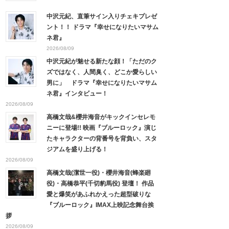
中沢元紀、直筆サイン入りチェキプレゼ
ント！！ ドラマ『幸せになりたいマサム
ネ君』
2026/08/09
中沢元紀が魅せる新たな顔！「ただのク
ズではなく、人間臭く、どこか愛らしい
男に」 ドラマ『幸せになりたいマサム
ネ君』インタビュー！
2026/08/09
高橋文哉&櫻井海音がキックインセレモ
ニーに登場!! 映画『ブルーロック』演じ
たキャラクターの背番号を背負い、スタ
ジアムを盛り上げる！
2026/08/09
高橋文哉(潔世一役)・櫻井海音(蜂楽廻
役)・高橋恭平(千切豹馬役) 登壇！ 作品
愛と爆笑があふれかえった超型破りな
『ブルーロック』IMAX上映記念舞台挨
拶
2026/08/09