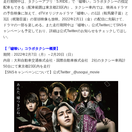
走行期間中は、タクシーアプリ「S.RIDE」で「嘘喰い」コラボタクシーの指定
配車もできる（配車範囲は東京都23区内）。タクシー車内では、映画＆ドラマ
の予告映像に加えて、dTVオリジナルドラマ「噓喰い」の1話（鞍馬蘭子篇）と
3話（梶隆臣篇）の冒頭映像も放映。2022年2月11（金）の配信に先駆けて、
ドラマの一部を楽しめる。また走行期間中は「噓喰い」公式TwitterにてSNSキ
ャンペーンも予定しており、詳細は公式Twitterのお知らせをチェックしてほし
い。
【「嘘喰い」コラボタクシー概要】
期間：2022年2月7日（月）～2月20日（日）
内容：大和自動車交通株式会社・国際自動車株式会社 2社のタクシー車両計
50台にて東京都23区内を走行
【SNSキャンペーンについて】公式Twitter _@usogui_movie