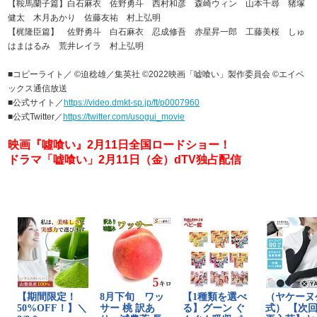
【鞍馬蘭子篇】白石麻衣 佐野勇斗 西村和彦 森崎ウィン 山本千尋 猪塚
健太 木月あかり 佐藤友祐 村上弘明
【梶隆臣篇】 佐野勇斗 白石麻衣 忍成修吾 赤星昇一郎 工藤美桜 しゅ
はまはるみ 荒井レイラ 村上弘明
■コピーライト／ ©迫稔雄／集英社 ©2022映画「嘘喰い」製作委員会 ©エイベ
ックス通信放送
■公式サイト／
https://video.dmkt-sp.jp/ft/p0007960
■公式Twitter／
https://twitter.com/usogui_movie
映画『噓喰い』2月11日全国ロードショー！
ドラマ「嘘喰い」2月11日（金）dTV独占配信