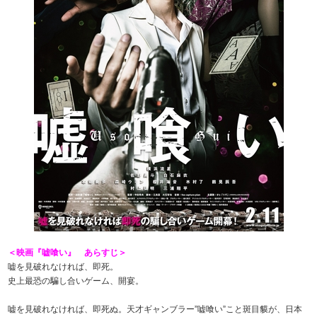
＜映画『嘘喰い』 あらすじ＞
嘘を見破れなければ、即死。
史上最恐の騙し合いゲーム、開宴。
嘘を見破れなければ、即死ぬ。天才ギャンブラー”嘘喰い”こと斑目貘が、日本