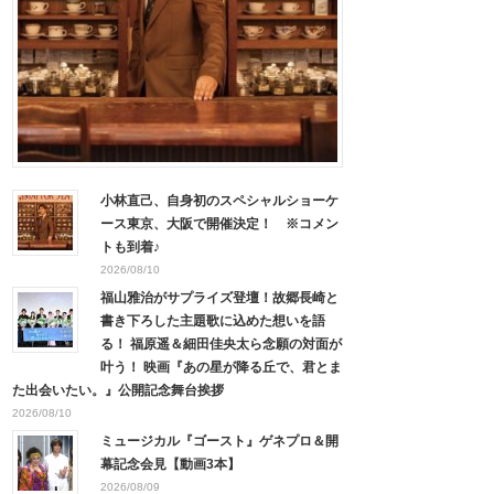
小林直己、自身初のスペシャルショーケ
ース東京、大阪で開催決定！ ※コメン
トも到着♪
2026/08/10
福山雅治がサプライズ登壇！故郷長崎と
書き下ろした主題歌に込めた想いを語
る！ 福原遥＆細田佳央太ら念願の対面が
叶う！ 映画『あの星が降る丘で、君とま
た出会いたい。』公開記念舞台挨拶
2026/08/10
ミュージカル『ゴースト』ゲネプロ＆開
幕記念会見【動画3本】
2026/08/09