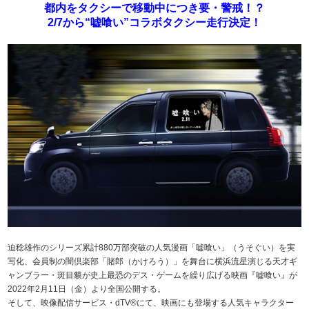
都内をタクシーで移動中につき要・警戒！？
2/7から“嘘喰い”コラボタクシー走行決定！
迫稔雄作のシリーズ累計880万部突破の人気漫画「嘘喰い」（うそぐい）を実
写化、会員制の闇倶楽部「賭郎（かけろう）」を舞台に横浜流星演じる天才ギ
ャンブラー・斑目貘が史上最恐のデス・ゲームを繰り広げる映画『嘘喰い』が
2022年2月11日（金）より全国公開する。
そして、映像配信サービス・dTV®にて、映画にも登場する人気キャラクター