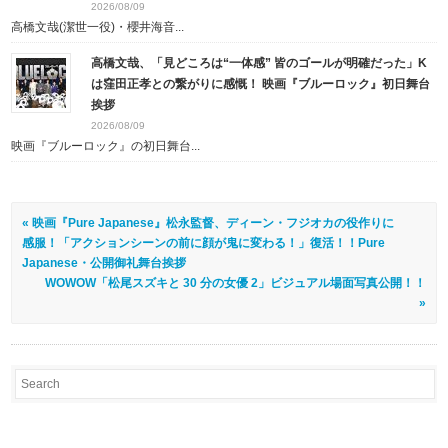
2026/08/09
高橋文哉(潔世一役)・櫻井海音...
高橋文哉、「見どころは“一体感” 皆のゴールが明確だった」K
は窪田正孝との繋がりに感慨！ 映画『ブルーロック』初日舞台
挨拶
2026/08/09
映画『ブルーロック』の初日舞台...
« 映画『Pure Japanese』松永監督、ディーン・フジオカの役作りに
感服！「アクションシーンの前に顔が鬼に変わる！」復活！！Pure
Japanese・公開御礼舞台挨拶
WOWOW「松尾スズキと 30 分の女優 2」ビジュアル場面写真公開！！
»