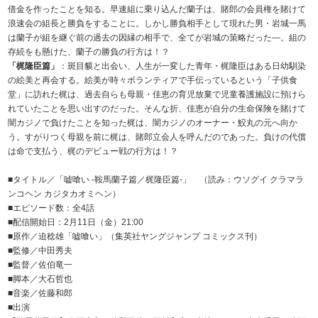
借金を作ったことを知る。早速組に乗り込んだ蘭子は、賭郎の会員権を賭けて
浪速会の組長と勝負をすることに。しかし勝負相手として現れた男・岩城一馬
は蘭子が組を継ぐ前の過去の因縁の相手で、全てが岩城の策略だった—。組の
存続をも懸けた、蘭子の勝負の行方は！？
「梶隆臣篇」
：斑目貘と出会い、人生が一変した青年・梶隆臣はある日幼馴染
の絵美と再会する。絵美が時々ボランティアで手伝っているという「子供食
堂」に訪れた梶は、過去自らも母親・佳恵の育児放棄で児童養護施設に預けら
れていたことを思い出すのだった。そんな折、佳恵が自分の生命保険を賭けて
闇カジノで負けたことを知った梶は、闇カジノのオーナー・鮫丸の元へ向か
う。すがりつく母親を前に梶は、賭郎立会人を呼んだのであった。負けの代償
は命で支払う、梶のデビュー戦の行方は！？
■タイトル／「嘘喰い -鞍馬蘭子篇／梶隆臣篇-」 （読み：ウソグイ クラマラ
ンコヘン カジタカオミヘン）
■エピソード数：全4話
■配信開始日：2月11日（金）21:00
■原作／迫稔雄「嘘喰い」（集英社ヤングジャンプ コミックス刊）
■監修／中田秀夫
■監督／佐伯竜一
■脚本／大石哲也
■音楽／佐藤和郎
■出演