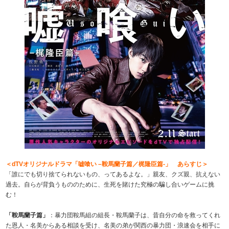
＜dTVオリジナルドラマ「嘘喰い –鞍馬蘭子篇／梶隆臣篇-」 あらすじ＞
「誰にでも切り捨てられないもの、ってあるよな。」親友、クズ親、抗えない
過去。自らが背負うもののために、生死を賭けた究極の騙し合いゲームに挑
む！
「鞍馬蘭子篇」
：暴力団鞍馬組の組長・鞍馬蘭子は、昔自分の命を救ってくれ
た恩人・名美からある相談を受け、名美の弟が関西の暴力団・浪速会を相手に