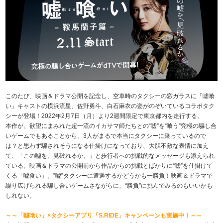
このたび、映画＆ドラマ公開を記念し、空車時のタクシーの窓ガラスに「噓喰
い」キャストの横浜流星、佐野勇斗、白石麻衣の姿がのぞいているコラボタク
シーが登場！2022年2月7日（月）より2週間限定で東京都内を走行する。
本作が、欲望にまみれた超一流のイカサマ師たちとの“嘘”を“喰う”究極の騙し合
いゲームでもあることから、3人がまるで本当にタクシーに乗っているので
は？と思わず騙されそうになる仕掛けになっており、大胆不敵な表情に加え
て、「この噓を、見破れるか。」と歩行者への挑戦的なメッセージも添えられ
ている。映画＆ドラマの公開前から作品からの挑戦とばかりに“嘘”を仕掛けて
くる「嘘食い」。”嘘”タクシーに遭遇するかどうかも一勝負！映画＆ドラマで
繰り広げられる騙し合いゲームさながらに、“勝負”に挑んでみるのもいいかも
しれない。
～～「噓喰い」×タクシーアプリ「S.RIDE」キャンペーンも実施中！～～