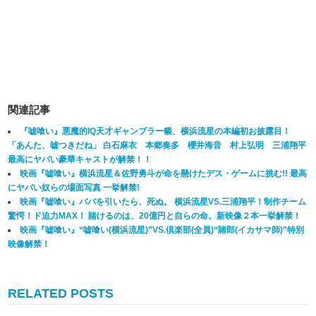
関連記事
『嘘喰い』悪魔的IQ天才ギャンブラー貘、横浜流星の本編初お披露目！
「あんた、嘘つきだね」 白石麻衣 本郷奏多 櫻井海音 村上弘明 三浦翔平
最高にヤバい豪華キャストが解禁！！
映画『嘘喰い』横浜流星＆佐野勇斗が命を懸けたデス・ゲームに挑む!! 最高
にヤバい奴らの場面写真 一挙解禁!
映画『嘘喰い』ババを引いたら、死ぬ。 横浜流星VS.三浦翔平！制作チーム
驚愕！ド迫力MAX！ 賭けるのは、20億円と自らの命。新映像２本一挙解禁！
映画『嘘喰い』“嘘喰い(横浜流星)”VS.倶楽部(全員)“賭郎(イカサマ師)”特別
映像解禁！
RELATED POSTS