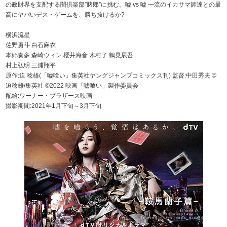
の政財界を支配する闇倶楽部”賭郎”に挑む。嘘 vs 嘘 一流のイカサマ師達との最
高にヤバいデス・ゲームを、勝ち抜けるか?
横浜流星
佐野勇斗 白石麻衣
本郷奏多 森崎ウィン 櫻井海音 木村了 鶴見辰吾
村上弘明 三浦翔平
原作:迫 稔雄(「嘘喰い」集英社ヤングジャンプコミックス刊) 監督:中田秀夫 ©
迫稔雄/集英社 ©2022 映画「嘘喰い」製作委員会
配給:ワーナー・ブラザース映画
撮影期間:2021年1月下旬～3月下旬