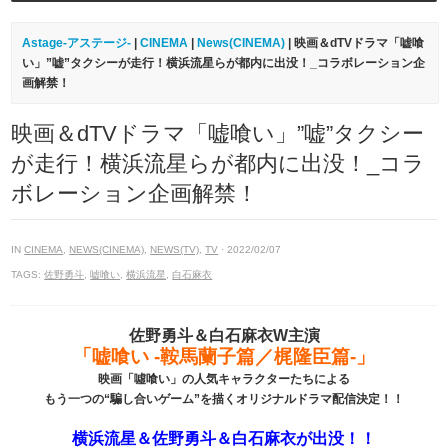
Astage-アステージ-
|
CINEMA
|
News(CINEMA)
| 映画＆dTVドラマ「嘘喰
い」”嘘”タクシーが走行！横浜流星らが都内に出没！_コラボレーション企
画解禁！
映画＆dTVドラマ「嘘喰い」”嘘”タクシー
が走行！横浜流星らが都内に出没！_コラ
ボレーション企画解禁！
IN
CINEMA
,
NEWS(CINEMA)
,
NEWS(TV)
,
TV
· 2022/02/07
TAGS:
佐野勇斗
,
嘘喰い
,
横浜流星
,
白石麻衣
佐野勇斗＆白石麻衣W主演
「嘘喰い -鞍馬蘭子篇／梶隆臣篇-」
映画「噓喰い」の人気キャラクターたちによる
もう一つの“騙し合いゲーム”を描くオリジナルドラマ配信決定！！
横浜流星＆佐野勇斗＆白石麻衣が出没！！