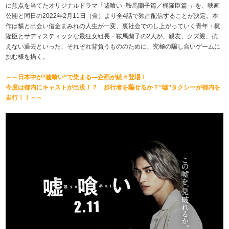
に焦点を当てたオリジナルドラマ「噓喰い -鞍馬蘭子篇／梶隆臣篇-」を、映画
公開と同日の2022年2月11日（金）より全4話で独占配信することが決定。本
作は貘と出会い借金まみれの人生が一変、裏社会でのし上がっていく青年・梶
隆臣とサディスティックな最狂女組長・鞍馬蘭子の2人が、親友、クズ親、抗
えない過去といった、それぞれ背負うもののために、究極の騙し合いゲームに
挑む様を描く。
～～日本中が“嘘喰い”で染まる―企画が続々登場！
今度は都内にキャストが出没！？ 歩行者を騙せるか？“嘘”タクシーが都内を
走行！！～～