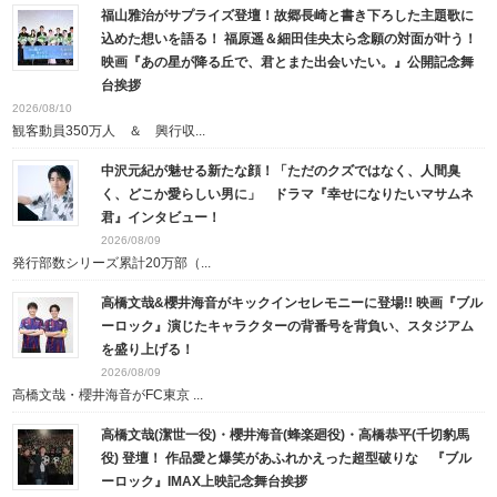
福山雅治がサプライズ登壇！故郷長崎と書き下ろした主題歌に
込めた想いを語る！ 福原遥＆細田佳央太ら念願の対面が叶う！
映画『あの星が降る丘で、君とまた出会いたい。』公開記念舞
台挨拶
2026/08/10
観客動員350万人 ＆ 興行収...
中沢元紀が魅せる新たな顔！「ただのクズではなく、人間臭
く、どこか愛らしい男に」 ドラマ『幸せになりたいマサムネ
君』インタビュー！
2026/08/09
発行部数シリーズ累計20万部（...
高橋文哉&櫻井海音がキックインセレモニーに登場!! 映画『ブル
ーロック』演じたキャラクターの背番号を背負い、スタジアム
を盛り上げる！
2026/08/09
高橋文哉・櫻井海音がFC東京 ...
高橋文哉(潔世一役)・櫻井海音(蜂楽廻役)・高橋恭平(千切豹馬
役) 登壇！ 作品愛と爆笑があふれかえった超型破りな 『ブル
ーロック』IMAX上映記念舞台挨拶