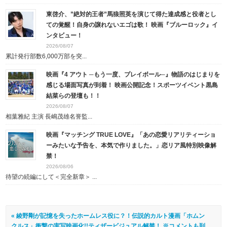
東啓介、”絶対的王者”馬狼照英を演じて得た達成感と役者とし
ての覚醒！自身の譲れないエゴは歌！ 映画『ブルーロック』イ
ンタビュー！
2026/08/07
累計発行部数6,000万部を突...
映画『4 アウト ─もう一度、プレイボール─』物語のはじまりを
感じる場面写真が到着！ 映画公開記念！スポーツイベント黒島
結菜らの登壇も！！
2026/08/07
相葉雅紀 主演 長嶋茂雄名誉監...
映画『マッチング TRUE LOVE』「あの恋愛リアリティーショ
ーみたいな予告を、本気で作りました。」恋リア風特別映像解
禁！
2026/08/06
待望の続編にして＜完全新章＞ ...
« 綾野剛が記憶を失ったホームレス役に？！伝説的カルト漫画「ホムン
クルス」衝撃の実写映画化!!ティザービジュアル解禁！ ※コメントも到