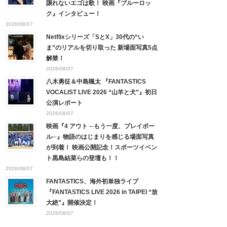
譲れないエゴは歌！ 映画『ブルーロッ
ク』インタビュー！
2026/08/07
Netflixシリーズ「SとX」30代の“い
ま”のリアルを切り取った 新場面写真5点
解禁！
2026/08/07
八木勇征＆中島颯太 『FANTASTICS
VOCALIST LIVE 2026 “山羊と犬”』初日
公演レポート
2026/08/07
映画『4 アウト ─もう一度、プレイボー
ル─』物語のはじまりを感じる場面写真
が到着！ 映画公開記念！スポーツイベン
ト黒島結菜らの登壇も！！
2026/08/07
FANTASTICS、海外初単独ライブ
『FANTASTICS LIVE 2026 in TAIPEI “放
大絶”』開催決定！
2026/08/07