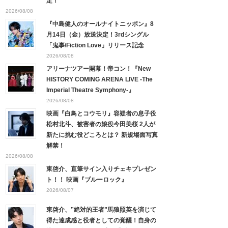
定！
2026/08/08
『中島健人のオールナイトニッポン』8
月14日（金）放送決定！3rdシングル
「鬼事/Fiction Love」リリース記念
2026/08/08
アリーナツアー開幕！帝コン！『New
HISTORY COMING ARENA LIVE -The
Imperial Theatre Symphony-』
2026/08/08
映画『白鳥とコウモリ』容疑者の息子役
松村北斗、被害者の娘役今田美桜 2人が
新たに挑む役どころとは？ 新規場面写真
解禁！
2026/08/08
東啓介、直筆サイン入りチェキプレゼン
ト！！ 映画『ブルーロック』
2026/08/07
東啓介、”絶対的王者”馬狼照英を演じて
得た達成感と役者としての覚醒！自身の