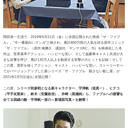
岡田准一主演で、2019年6月21日（金）に全国公開された映画『ザ・ファブ
ル』。‟今一番面白いマンガ”と称され、累計800万部の人気を誇る原作コミック
「ザ・ファブル」（原作:南勝久 講談社「ヤンマガKC」刊）を映画化した本
作は、世界基準アクション、ハッピーな笑い、そして超豪華キャスト共演が大
きな反響を呼び、累計130万人以上を動員する笑撃の大ヒットを記録！そして
この度、度肝を抜くアクション、キャスト、ハッピーな笑い、ストーリーすべ
てがバージョンアップした新シリーズ「ザ・ファブル 殺さない殺し屋」が
2021年2月5日(金)に全国公開！
この度、
シリーズ初参戦となる新キャラクター、宇津帆（堤真一）、ヒナコ
（平手友梨奈）、鈴木（安藤政信）、井崎（黒瀬純）ら、ファブルへの復讐を
企てる因縁の敵・宇津帆一派の＜新場面写真＞を解禁！