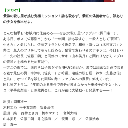
【STORY】
最強の殺し屋が挑む究極ミッション！誰も殺さず、最狂の偽善者から、訳あり
の少女を救出せよ。
どんな相手も6秒以内に仕留める――伝説の殺し屋“ファブル”（岡田准一）。
ある日、ボス（佐藤浩市）から「一年間、誰も殺すな。一般人として“普通”に
生きろ」と命じられ、佐藤アキラという偽名で、相棒・ヨウコ（木村文乃）と
共に一般人のフリをして暮らし始める。猫舌で変わり者のアキラは、今日もバ
イト先の社長（佐藤二朗）と同僚のミサキ（山本美月）と関わりながら＜プロ
の普通＞を極めるため奮闘中。
一方この街では、表向きは子供を守るNPO代表だが、裏では緻密な計画で若者
を殺す最狂の男・宇津帆（堤真一）が暗躍。凄腕の殺し屋・鈴木（安藤政信）
と共に、かつて弟を殺した因縁の敵・ファブルへの復讐に燃えていた。
同じ頃アキラは、4年前のある事件で自分が救えなかった車椅子の少女・ヒナ
コ（平手友梨奈）と偶然再会し、これが後に大騒動へと発展する――！
出演：岡田准一
木村文乃 平手友梨奈 安藤政信
黒瀬 純 好井まさお 橋本マナミ 宮川大輔
山本美月 佐藤二朗 井之脇海 ／ 安田 顕 ／ 佐藤浩市
堤 真一