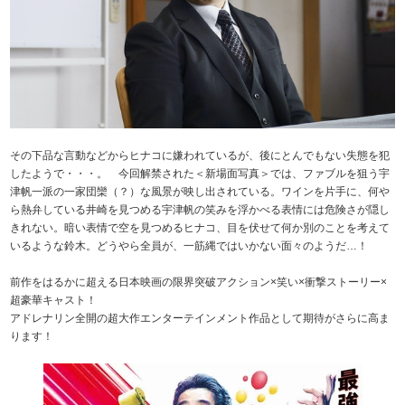
その下品な言動などからヒナコに嫌われているが、後にとんでもない失態を犯
したようで・・・。 今回解禁された＜新場面写真＞では、ファブルを狙う宇
津帆一派の一家団欒（？）な風景が映し出されている。ワインを片手に、何や
ら熱弁している井崎を見つめる宇津帆の笑みを浮かべる表情には危険さが隠し
きれない。暗い表情で空を見つめるヒナコ、目を伏せて何か別のことを考えて
いるような鈴木。どうやら全員が、一筋縄ではいかない面々のようだ…！
前作をはるかに超える日本映画の限界突破アクション×笑い×衝撃ストーリー×
超豪華キャスト！
アドレナリン全開の超大作エンターテインメント作品として期待がさらに高ま
ります！