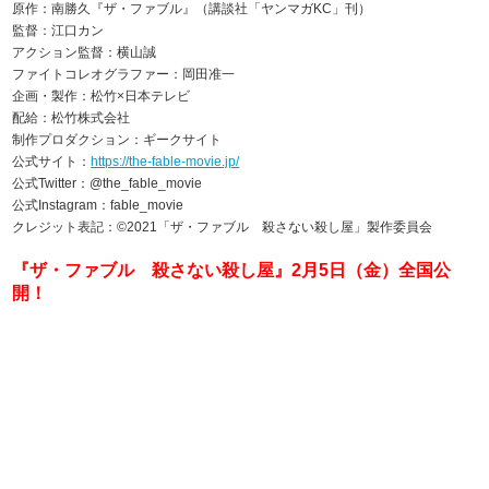
原作：南勝久『ザ・ファブル』（講談社「ヤンマガKC」刊）
監督：江口カン
アクション監督：横山誠
ファイトコレオグラファー：岡田准一
企画・製作：松竹×日本テレビ
配給：松竹株式会社
制作プロダクション：ギークサイト
公式サイト：
https://the-fable-movie.jp/
公式Twitter：@the_fable_movie
公式Instagram：fable_movie
クレジット表記：©2021「ザ・ファブル 殺さない殺し屋」製作委員会
『ザ・ファブル 殺さない殺し屋』2月5日（金）全国公
開！