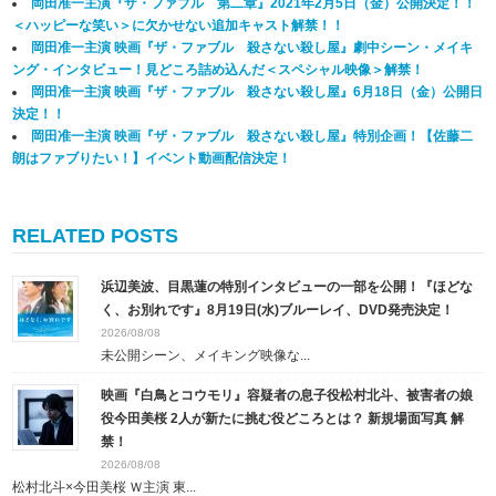
岡田准一主演『ザ・ファブル 第二章』2021年2月5日（金）公開決定！！
＜ハッピーな笑い＞に欠かせない追加キャスト解禁！！
岡田准一主演 映画『ザ・ファブル 殺さない殺し屋』劇中シーン・メイキ
ング・インタビュー！見どころ詰め込んだ＜スペシャル映像＞解禁！
岡田准一主演 映画『ザ・ファブル 殺さない殺し屋』6月18日（金）公開日
決定！！
岡田准一主演 映画『ザ・ファブル 殺さない殺し屋』特別企画！【佐藤二
朗はファブりたい！】イベント動画配信決定！
RELATED POSTS
浜辺美波、目黒蓮の特別インタビューの一部を公開！『ほどな
く、お別れです』8月19日(水)ブルーレイ、DVD発売決定！
2026/08/08
未公開シーン、メイキング映像な...
映画『白鳥とコウモリ』容疑者の息子役松村北斗、被害者の娘
役今田美桜 2人が新たに挑む役どころとは？ 新規場面写真 解
禁！
2026/08/08
松村北斗×今田美桜 Ｗ主演 東...