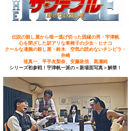
伝説の殺し屋から唯一逃げ切った因縁の男・宇津帆
心を閉ざした訳アリな車椅子の少女・ヒナコ
クールな凄腕の殺し屋・鈴木 空気の読めないチンピラ・
井崎
堤真一、平手友梨奈、安藤政信、黒瀬純
シリーズ初参戦！宇津帆一派の＜新場面写真＞解禁！