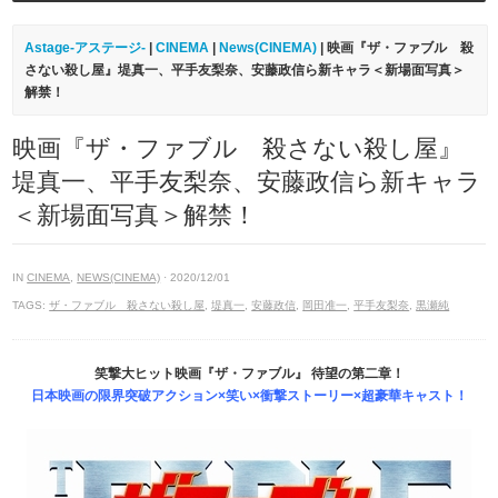
Astage-アステージ-
|
CINEMA
|
News(CINEMA)
| 映画『ザ・ファブル 殺
さない殺し屋』堤真一、平手友梨奈、安藤政信ら新キャラ＜新場面写真＞
解禁！
映画『ザ・ファブル 殺さない殺し屋』
堤真一、平手友梨奈、安藤政信ら新キャラ
＜新場面写真＞解禁！
IN
CINEMA
,
NEWS(CINEMA)
· 2020/12/01
TAGS:
ザ・ファブル 殺さない殺し屋
,
堤真一
,
安藤政信
,
岡田准一
,
平手友梨奈
,
黒瀬純
笑撃大ヒット映画『ザ・ファブル』 待望の第二章！
日本映画の限界突破アクション×笑い×衝撃ストーリー×超豪華キャスト！