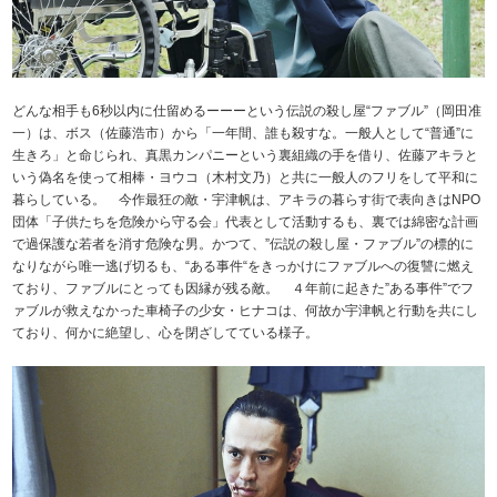
どんな相手も6秒以内に仕留めるーーーという伝説の殺し屋“ファブル”（岡田准
一）は、ボス（佐藤浩市）から「一年間、誰も殺すな。一般人として“普通”に
生きろ」と命じられ、真黒カンパニーという裏組織の手を借り、佐藤アキラと
いう偽名を使って相棒・ヨウコ（木村文乃）と共に一般人のフリをして平和に
暮らしている。 今作最狂の敵・宇津帆は、アキラの暮らす街で表向きはNPO
団体「子供たちを危険から守る会」代表として活動するも、裏では綿密な計画
で過保護な若者を消す危険な男。かつて、”伝説の殺し屋・ファブル”の標的に
なりながら唯一逃げ切るも、“ある事件“をきっかけにファブルへの復讐に燃え
ており、ファブルにとっても因縁が残る敵。 ４年前に起きた”ある事件”でフ
ァブルが救えなかった車椅子の少女・ヒナコは、 何故か宇津帆と行動を共にし
ており、何かに絶望し、心を閉ざしてている様子。