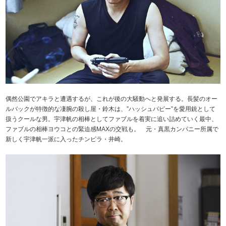
偶然公園でアキラと遭遇するが、これが後の大騒動へと発展する。長髪のオー
ルバックが特徴的な凄腕の殺し屋・鈴木は、”ハッシュパピー”を愛用銃として
扱うクールな男。宇津帆の相棒としてファブルを着実に追い詰めていく最中、
ファブルの相棒ヨウコとの緊迫感MAXの交戦も。 元・真黒カンパニー所属で
新しく宇津帆一派に入ったチンピラ・井崎。