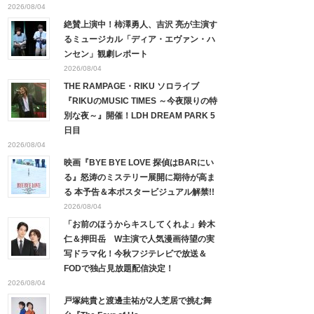
2026/08/04
絶賛上演中！柿澤勇人、吉沢 亮が主演す
るミュージカル「ディア・エヴァン・ハ
ンセン」観劇レポート
2026/08/04
THE RAMPAGE・RIKU ソロライブ
『RIKUのMUSIC TIMES ～今夜限りの特
別な夜～』開催！LDH DREAM PARK 5
日目
2026/08/04
映画『BYE BYE LOVE 探偵はBARにい
る』怒涛のミステリー展開に期待が高ま
る 本予告＆本ポスタービジュアル解禁!!
2026/08/04
「お前のほうからキスしてくれよ」鈴木
仁＆押田岳 W主演で人気漫画待望の実
写ドラマ化！今秋フジテレビで放送＆
FODで独占見放題配信決定！
2026/08/04
戸塚純貴と渡邊圭祐が2人芝居で挑む舞