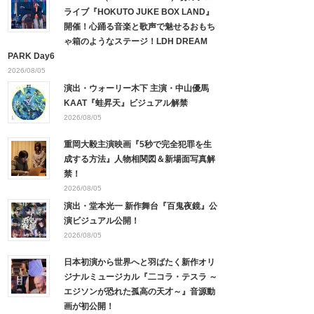
ライブ『HOKUTO JUKE BOX LAND』
開催！心踊る音楽と歌声で魅せるおもち
ゃ箱のようなステージ！LDH DREAM
PARK Day6
2026/08/05
演出・ウォーリー木下 主演・中山優馬
KAAT『蛙昇天』ビジュアル解禁
2026/08/05
重岡大毅主演映画『5秒で完全犯罪を生
成する方法』人物相関図＆新場面写真解
禁！
2026/08/05
演出・堂本光一 新作舞台『百鬼夜鏡』公
演ビジュアル公開！
2026/08/05
日本初演から世界へと羽ばたく新作オリ
ジナルミュージカル『二コラ・テスラ ～
エジソンが恐れた孤高の天才～』音源動
画が初公開！