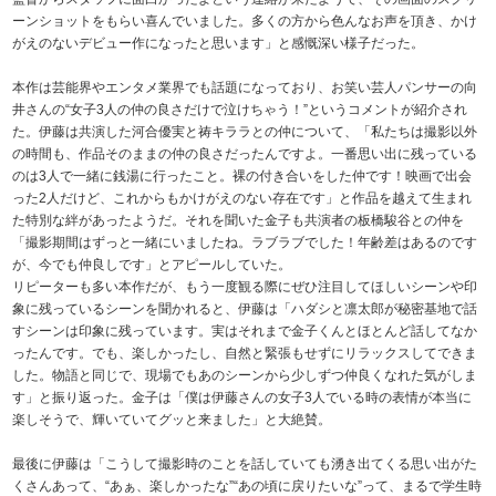
ーンショットをもらい喜んでいました。多くの方から色んなお声を頂き、かけ
がえのないデビュー作になったと思います」と感慨深い様子だった。
本作は芸能界やエンタメ業界でも話題になっており、お笑い芸人パンサーの向
井さんの“女子3人の仲の良さだけで泣けちゃう！”というコメントが紹介され
た。伊藤は共演した河合優実と祷キララとの仲について、「私たちは撮影以外
の時間も、作品そのままの仲の良さだったんですよ。一番思い出に残っている
のは3人で一緒に銭湯に行ったこと。裸の付き合いをした仲です！映画で出会
った2人だけど、これからもかけがえのない存在です」と作品を越えて生まれ
た特別な絆があったようだ。それを聞いた金子も共演者の板橋駿谷との仲を
「撮影期間はずっと一緒にいましたね。ラブラブでした！年齢差はあるのです
が、今でも仲良しです」とアピールしていた。
リピーターも多い本作だが、もう一度観る際にぜひ注目してほしいシーンや印
象に残っているシーンを聞かれると、伊藤は「ハダシと凛太郎が秘密基地で話
すシーンは印象に残っています。実はそれまで金子くんとほとんど話してなか
ったんです。でも、楽しかったし、自然と緊張もせずにリラックスしてできま
した。物語と同じで、現場でもあのシーンから少しずつ仲良くなれた気がしま
す」と振り返った。金子は「僕は伊藤さんの女子3人でいる時の表情が本当に
楽しそうで、輝いていてグッと来ました」と大絶賛。
最後に伊藤は「こうして撮影時のことを話していても湧き出てくる思い出がた
くさんあって、“あぁ、楽しかったな”“あの頃に戻りたいな”って、まるで学生時