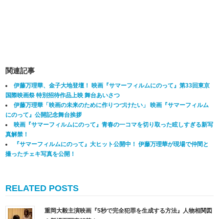
関連記事
伊藤万理華、金子大地登壇！ 映画『サマーフィルムにのって』第33回東京
国際映画祭 特別招待作品上映 舞台あいさつ
伊藤万理華「映画の未来のために作りつづけたい」 映画『サマーフィルム
にのって』公開記念舞台挨拶
映画『サマーフィルムにのって』青春の一コマを切り取った眩しすぎる新写
真解禁！
『サマーフィルムにのって』大ヒット公開中！ 伊藤万理華が現場で仲間と
撮ったチェキ写真を公開！
RELATED POSTS
重岡大毅主演映画『5秒で完全犯罪を生成する方法』人物相関図