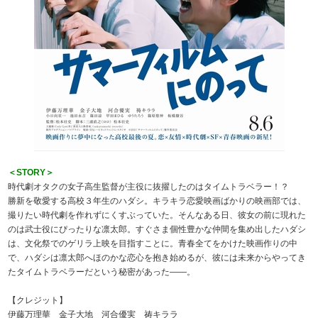
＜STORY＞
時代劇オタクの女子高生監督が主役に抜擢したのはタイムトラベラー！？
勝新を敬愛する高校３年生のハダシ。キラキラ恋愛映画ばかりの映画部では、
撮りたい時代劇を作れずにくすぶっていた。そんなある日、彼女の前に現れた
のは武士役にぴったりな凛太郎。すぐさま個性豊かな仲間を集め出したハダシ
は、文化祭でのゲリラ上映を目指すことに。青春全てをかけた映画作りの中
で、ハダシは凛太郎へほのかな恋心を抱き始めるが、彼には未来からやってき
たタイムトラベラーだという秘密があった――。
【クレジット】
伊藤万理華 金子大地 河合優実 祷キララ