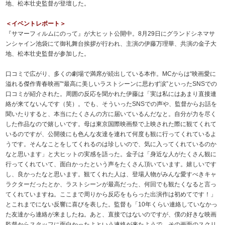
地、松本壮史監督が登壇した。
＜イベントレポート＞
『サマーフィルムにのって』が大ヒット公開中。8月29日にグランドシネマサ
ンシャイン池袋にて御礼舞台挨拶が行われ、主演の伊藤万理華、共演の金子大
地、松本壮史監督が参加した。
口コミで広がり、多くの劇場で満席が続出している本作。MCからは“映画愛に
溢れる傑作青春映画”“最高に美しいラストシーンに思わず涙”といったSNSでの
口コミが紹介された。周囲の反応を聞かれた伊藤は「実は私にはあまり直接連
絡が来てないんです（笑）。でも、そういったSNSでの声や、監督からお話を
聞いたりすると、本当にたくさんの方に届いているんだなと。自分が力を尽く
した作品なので嬉しいです。母は東京国際映画祭で上映された際に観てくれて
いるのですが、公開後にも色んな友達を連れて何度も観に行ってくれているよ
うです。そんなことをしてくれるのは珍しいので、気に入ってくれているのか
なと思います」と大ヒットの実感を語った。金子は「身近な人がたくさん観に
行ってくれていて、面白かったという声をたくさん頂いています。嬉しいです
し、良かったなと思います。観てくれた人は、登場人物がみんな愛すべきキャ
ラクターだったとか、ラストシーンが最高だった、何回でも観たくなると言っ
てくれていますね。ここまで周りから反応をもらった出演作は初めてです！」
とこれまでにない反響に喜びを表した。監督も「10年くらい連絡していなかっ
た友達から連絡が来ましたね。あと、直接ではないのですが、僕の好きな映画
監督からスタッフに面白かったよという連絡が来たようで、その画面のスクリ