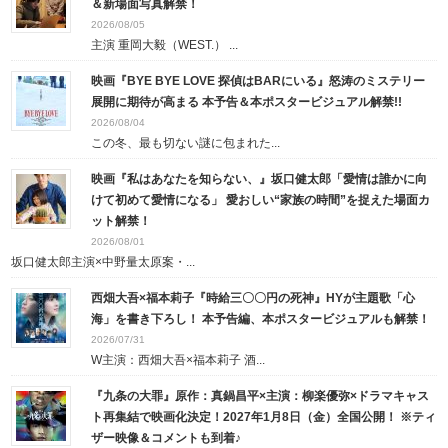
＆新場面写真解禁！
2026/08/05
主演 重岡大毅（WEST.） ...
映画『BYE BYE LOVE 探偵はBARにいる』怒涛のミステリー
展開に期待が高まる 本予告＆本ポスタービジュアル解禁!!
2026/08/04
この冬、最も切ない謎に包まれた...
映画『私はあなたを知らない、』坂口健太郎「愛情は誰かに向
けて初めて愛情になる」 愛おしい“家族の時間”を捉えた場面カ
ット解禁！
2026/08/01
坂口健太郎主演×中野量太原案・...
西畑大吾×福本莉子『時給三〇〇円の死神』HYが主題歌「心
海」を書き下ろし！ 本予告編、本ポスタービジュアルも解禁！
2026/07/31
W主演：西畑大吾×福本莉子 酒...
『九条の大罪』原作：真鍋昌平×主演：柳楽優弥×ドラマキャス
ト再集結で映画化決定！2027年1月8日（金）全国公開！ ※ティ
ザー映像＆コメントも到着♪