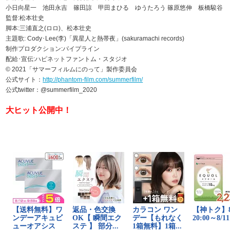
小日向星一 池田永吉 篠田諒 甲田まひる ゆうたろう 篠原悠伸 板橋駿谷
監督:松本壮史
脚本:三浦直之(ロロ)、松本壮史
主題歌: Cody･Lee(李)「異星人と熱帯夜」(sakuramachi records)
制作プロダクション:パイプライン
配給･宣伝:ハピネットファントム・スタジオ
© 2021「サマーフィルムにのって」製作委員会
公式サイト：
http://phantom-film.com/summerfilm/
公式twitter：@summerfilm_2020
大ヒット公開中！