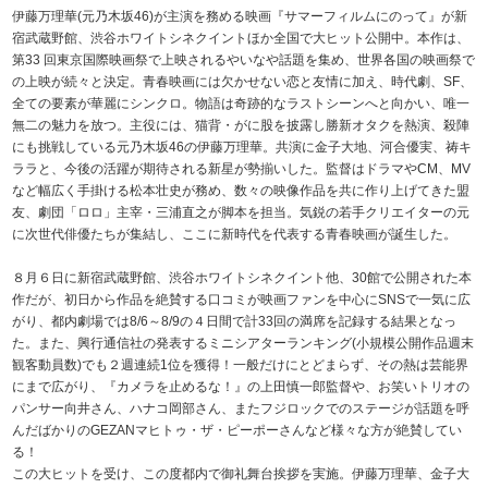
伊藤万理華(元乃木坂46)が主演を務める映画『サマーフィルムにのって』が新
宿武蔵野館、渋谷ホワイトシネクイントほか全国で大ヒット公開中。本作は、
第33 回東京国際映画祭で上映されるやいなや話題を集め、世界各国の映画祭で
の上映が続々と決定。青春映画には欠かせない恋と友情に加え、時代劇、SF、
全ての要素が華麗にシンクロ。物語は奇跡的なラストシーンへと向かい、唯一
無二の魅力を放つ。主役には、猫背・がに股を披露し勝新オタクを熱演、殺陣
にも挑戦している元乃木坂46の伊藤万理華。共演に金子大地、河合優実、祷キ
ララと、今後の活躍が期待される新星が勢揃いした。監督はドラマやCM、MV
など幅広く手掛ける松本壮史が務め、数々の映像作品を共に作り上げてきた盟
友、劇団「ロロ」主宰・三浦直之が脚本を担当。気鋭の若手クリエイターの元
に次世代俳優たちが集結し、ここに新時代を代表する青春映画が誕生した。
８月６日に新宿武蔵野館、渋谷ホワイトシネクイント他、30館で公開された本
作だが、初日から作品を絶賛する口コミが映画ファンを中心にSNSで一気に広
がり、都内劇場では8/6～8/9の４日間で計33回の満席を記録する結果となっ
た。また、興行通信社の発表するミニシアターランキング(小規模公開作品週末
観客動員数)でも２週連続1位を獲得！一般だけにとどまらず、その熱は芸能界
にまで広がり、『カメラを止めるな！』の上田慎一郎監督や、お笑いトリオの
パンサー向井さん、ハナコ岡部さん、またフジロックでのステージが話題を呼
んだばかりのGEZANマヒトゥ・ザ・ピーポーさんなど様々な方が絶賛してい
る！
この大ヒットを受け、この度都内で御礼舞台挨拶を実施。伊藤万理華、金子大