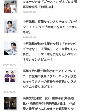
ミュージカル『ゴースト』ゲネプロ＆開
幕記念会見【動画3本】
2026/08/09
中沢元紀、直筆サイン入りチェキプレゼ
ント！！ ドラマ『幸せになりたいマサム
ネ君』
2026/08/09
中沢元紀が魅せる新たな顔！「ただのク
ズではなく、人間臭く、どこか愛らしい
男に」 ドラマ『幸せになりたいマサム
ネ君』インタビュー！
2026/08/09
高橋文哉&櫻井海音がキックインセレモ
ニーに登場!! 映画『ブルーロック』演じ
たキャラクターの背番号を背負い、スタ
ジアムを盛り上げる！
2026/08/09
高橋文哉(潔世一役)・櫻井海音(蜂楽廻
役)・高橋恭平(千切豹馬役) 登壇！ 作品
愛と爆笑があふれかえった超型破りな