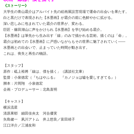
《ストーリー》
大学生の青山霜介はアルバイト先の絵画展設営現場で運命の出会いを果たす。
白と黒だけで表現された【水墨画】が霜介の前に色鮮やかに拡がる。
深い悲しみに包まれていた霜介の世界が、変わる。
巨匠・篠田湖山に声をかけられ【水墨画】を学び始める霜介。
【水墨画】は筆先から生み出す「線」のみで描かれる芸術。描くのは「命」。
霜介は初めての【水墨画】に戸惑いながらもその世界に魅了されていく――
水墨画との出会いで、止まっていた時間が動き出す。
これは、喪失と再生の物語。
【スタッフ】
原作：砥上裕將「線は、僕を描く」（講談社文庫）
監督：小泉徳宏（『ちはやふる』 『カノジョは嘘を愛しすぎてる』）
脚本：片岡翔 小泉徳宏
企画・プロデューサー：北島直明
【キャスト】
横浜流星
清原果耶 細田佳央太 河合優実
矢島健一 夙川アトム 井上想良／富田靖子
江口洋介／三浦友和