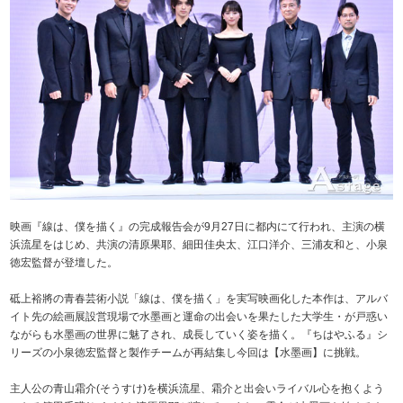
映画『線は、僕を描く』の完成報告会が9月27日に都内にて行われ、主演の横
浜流星をはじめ、共演の清原果耶、細田佳央太、江口洋介、三浦友和と、小泉
徳宏監督が登壇した。
砥上裕將の青春芸術小説「線は、僕を描く」を実写映画化した本作は、アルバ
イト先の絵画展設営現場で水墨画と運命の出会いを果たした大学生・が戸惑い
ながらも水墨画の世界に魅了され、成長していく姿を描く。『ちはやふる』シ
リーズの小泉徳宏監督と製作チームが再結集し今回は【水墨画】に挑戦。
主人公の青山霜介(そうすけ)を横浜流星、霜介と出会いライバル心を抱くよう