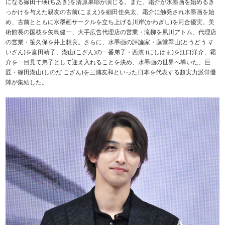
になる篠田千瑛(ちあき)を清原果耶が演じる。また、霜介が水墨画を始めるき
っかけを与えた親友の古前(こまえ)を細田佳央太、霜介に触発され水墨画を始
め、古前とともに水墨画サークルを立ち上げる川岸(かわぎし)を河合優実。美
術館長の国枝を矢島健一、大手広告代理店の営業・滝柳を夙川アトム、代理店
の営業・笹久保を井上想良。さらに、水墨画の評論家・藤堂翠山(とうどう す
いざん)を富田靖子、湖山(こざん)の一番弟子・西濱 (にしはま)を江口洋介、霜
介を一目見て弟子として迎え入れることを決め、水墨画の世界へ導いた、巨
匠・篠田湖山(しのだ こざん)を三浦友和といった日本を代表する超実力派俳優
陣が集結した。