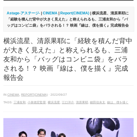
Astage-アステージ-
|
CINEMA
|
Report(CINEMA)
| 横浜流星、清原果耶に
「経験を積んだ背中が大きく見えた」と称えられるも、三浦友和から「バ
ッグはコンビニ袋」をバラされる！？ 映画『線は、僕を描く』完成報告会
横浜流星、清原果耶に「経験を積んだ背中
が大きく見えた」と称えられるも、三浦
友和から「バッグはコンビニ袋」をバラ
される！？ 映画『線は、僕を描く』完成
報告会
IN
CINEMA
,
REPORT(CINEMA)
· 2022/09/27
TAGS:
三浦友和
,
小泉徳宏監督
,
横浜流星
,
江口洋介
,
清原果耶
,
細田佳央太
,
線は、僕を描く