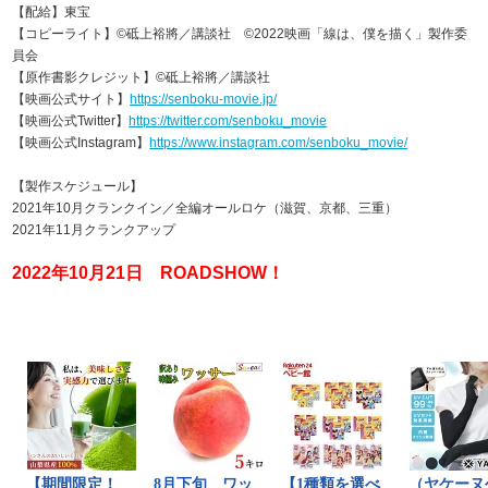
【配給】東宝
【コピーライト】©砥上裕將／講談社 ©2022映画「線は、僕を描く」製作委
員会
【原作書影クレジット】©砥上裕將／講談社
【映画公式サイト】
https://senboku-movie.jp/
【映画公式Twitter】
https://twitter.com/senboku_movie
【映画公式Instagram】
https://www.instagram.com/senboku_movie/
【製作スケジュール】
2021年10月クランクイン／全編オールロケ（滋賀、京都、三重）
2021年11月クランクアップ
2022年10月21日 ROADSHOW！