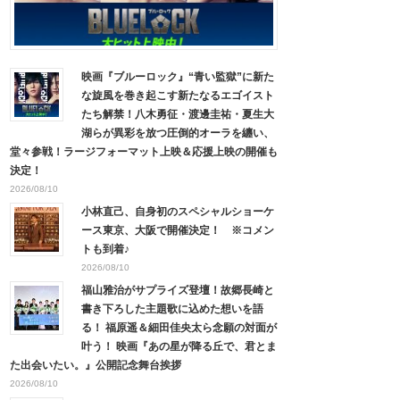
映画『ブルーロック』“青い監獄”に新た
な旋風を巻き起こす新たなるエゴイスト
たち解禁！八木勇征・渡邊圭祐・夏生大
湖らが異彩を放つ圧倒的オーラを纏い、
堂々参戦！ラージフォーマット上映＆応援上映の開催も
決定！
2026/08/10
小林直己、自身初のスペシャルショーケ
ース東京、大阪で開催決定！ ※コメン
トも到着♪
2026/08/10
福山雅治がサプライズ登壇！故郷長崎と
書き下ろした主題歌に込めた想いを語
る！ 福原遥＆細田佳央太ら念願の対面が
叶う！ 映画『あの星が降る丘で、君とま
た出会いたい。』公開記念舞台挨拶
2026/08/10