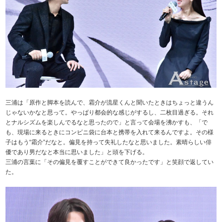
三浦は「原作と脚本を読んで、霜介が流星くんと聞いたときはちょっと違うん
じゃないかなと思って。やっぱり都会的な感じがするし、二枚目過ぎる。それ
とナルシズムを楽しんでるなと思ったので」と言って会場を沸かすも、「で
も、現場に来るときにコンビニ袋に台本と携帯を入れて来るんですよ。その様
子はもう“霜介”だなと。偏見を持って失礼したなと思いました。素晴らしい俳
優であり男だなと本当に思いました」と頭を下げる。
三浦の言葉に「その偏見を覆すことができて良かったです」と笑顔で返してい
た。