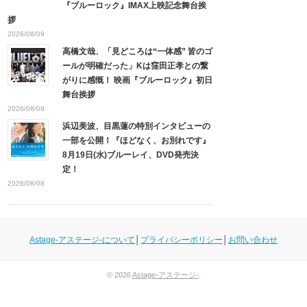
『ブルーロック』IMAX上映記念舞台挨
拶
2026/08/09
高橋文哉、「見どころは“一体感” 皆のゴ
ールが明確だった」Kは窪田正孝との繋
がりに感慨！ 映画『ブルーロック』初日
舞台挨拶
2026/08/09
浜辺美波、目黒蓮の特別インタビューの
一部を公開！『ほどなく、お別れです』
8月19日(水)ブルーレイ、DVD発売決
定！
2026/08/08
Astage-アステージ-について
│
プライバシーポリシー
│
お問い合わせ
© 2026
Astage-アステージ-
.