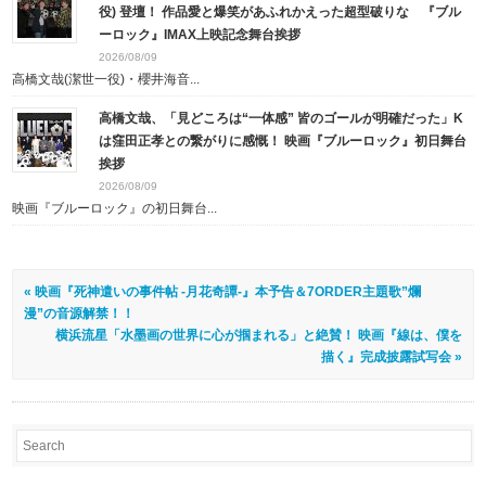
役) 登壇！ 作品愛と爆笑があふれかえった超型破りな 『ブル
ーロック』IMAX上映記念舞台挨拶
2026/08/09
高橋文哉(潔世一役)・櫻井海音...
高橋文哉、「見どころは“一体感” 皆のゴールが明確だった」K
は窪田正孝との繋がりに感慨！ 映画『ブルーロック』初日舞台
挨拶
2026/08/09
映画『ブルーロック』の初日舞台...
« 映画『死神遣いの事件帖 -月花奇譚-』本予告＆7ORDER主題歌”爛
漫”の音源解禁！！
横浜流星「水墨画の世界に心が掴まれる」と絶賛！ 映画『線は、僕を
描く』完成披露試写会 »