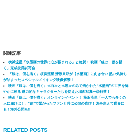
関連記事
横浜流星「水墨画の世界に心が掴まれる」と絶賛！ 映画『線は、僕を描
く』完成披露試写会
『線は、僕を描く』横浜流星 清原果耶が【水墨画】に向き合い 熱い気持ち
が詰まったスペシャルメイキング映像解禁！
映画『線は、僕を描く』≪白≫と≪黒≫のみで描かれた“水墨画”の世界を鮮
やかに彩る 魅力的なキャラクターたちを捉えた場面写真一挙解禁！
映画『線は、僕を描く』オンラインイベント！ 横浜流星「一人でも多くの
人に届けば！」“線”で繋がったファンと共に公開の喜び！ 海を超えて世界に
も！海外公開も!!
RELATED POSTS