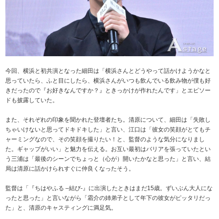
今回、横浜と初共演となった細田は「横浜さんとどうやって話かけようかなと
思っていたら、ふと目にしたら、横浜さんがいつも飲んでいる飲み物が僕も好
きだったので『お好きなんですか？』ときっかけが作れたんです」とエピソー
ドも披露していた。
また、それぞれの印象を聞かれた登壇者たち。清原について、細田は「失敗し
ちゃいけないと思ってドキドキした」と言い、江口は「彼女の笑顔がとてもチ
ャーミングなので、その笑顔を撮りたい！と、監督のような気分になりまし
た。ギャップがいい」と魅力を伝える。お互い最初はバリアを張っていたとい
う三浦は「最後のシーンでちょっと（心が）開いたかなと思った」と言い、結
局は清原に話かけられすぐに仲良くなったそう。
監督は「『ちはやふる –結び-』に出演したときはまだ15歳。ずいぶん大人にな
ったと思った」と言いながら「霜介の姉弟子として年下の彼女がピッタリだっ
た」と、清原のキャスティングに満足気。