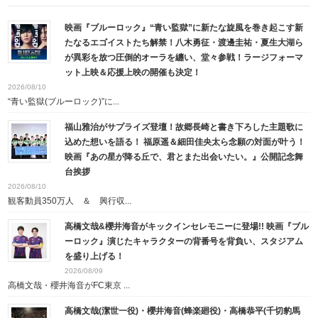
映画『ブルーロック』“青い監獄”に新たな旋風を巻き起こす新
たなるエゴイストたち解禁！八木勇征・渡邊圭祐・夏生大湖ら
が異彩を放つ圧倒的オーラを纏い、堂々参戦！ラージフォーマ
ット上映＆応援上映の開催も決定！
2026/08/10
“青い監獄(ブルーロック)”に...
福山雅治がサプライズ登壇！故郷長崎と書き下ろした主題歌に
込めた想いを語る！ 福原遥＆細田佳央太ら念願の対面が叶う！
映画『あの星が降る丘で、君とまた出会いたい。』公開記念舞
台挨拶
2026/08/10
観客動員350万人 ＆ 興行収...
高橋文哉&櫻井海音がキックインセレモニーに登場!! 映画『ブル
ーロック』演じたキャラクターの背番号を背負い、スタジアム
を盛り上げる！
2026/08/09
高橋文哉・櫻井海音がFC東京 ...
高橋文哉(潔世一役)・櫻井海音(蜂楽廻役)・高橋恭平(千切豹馬