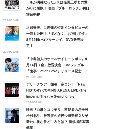
ールが明確だった」Kは窪田正孝との繋
がりに感慨！ 映画『ブルーロック』初日
舞台挨拶
2026/08/09
浜辺美波、目黒蓮の特別インタビューの
一部を公開！『ほどなく、お別れです』
8月19日(水)ブルーレイ、DVD発売決
定！
2026/08/08
『中島健人のオールナイトニッポン』8
月14日（金）放送決定！3rdシングル
「鬼事/Fiction Love」リリース記念
2026/08/08
アリーナツアー開幕！帝コン！『New
HISTORY COMING ARENA LIVE -The
Imperial Theatre Symphony-』
2026/08/08
映画『白鳥とコウモリ』容疑者の息子役
松村北斗、被害者の娘役今田美桜 2人が
新たに挑む役どころとは？ 新規場面写真
解禁！