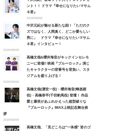
ント！！ ドラマ『幸せになりたいマサム
ネ君』
2026/08/09
中沢元紀が魅せる新たな顔！「ただのク
ズではなく、人間臭く、どこか愛らしい
男に」 ドラマ『幸せになりたいマサム
ネ君』インタビュー！
2026/08/09
高橋文哉&櫻井海音がキックインセレモ
ニーに登場!! 映画『ブルーロック』演じ
たキャラクターの背番号を背負い、スタ
ジアムを盛り上げる！
2026/08/09
高橋文哉(潔世一役)・櫻井海音(蜂楽廻
役)・高橋恭平(千切豹馬役) 登壇！ 作品
愛と爆笑があふれかえった超型破りな
『ブルーロック』IMAX上映記念舞台挨
拶
2026/08/09
高橋文哉、「見どころは“一体感” 皆のゴ