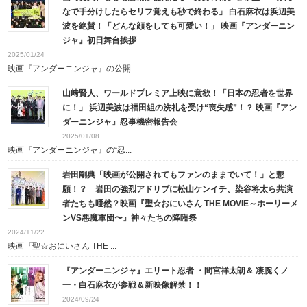
なで手分けしたらセリフ覚えも秒で終わる」 白石麻衣は浜辺美
波を絶賛！「どんな顔をしても可愛い！」 映画『アンダーニン
ジャ』初日舞台挨拶
2025/01/24
映画『アンダーニンジャ』の公開...
山﨑賢人、ワールドプレミア上映に意欲！「日本の忍者を世界
に！」 浜辺美波は福田組の洗礼を受け“喪失感”！？ 映画『アン
ダーニンジャ』忍事機密報告会
2025/01/08
映画『アンダーニンジャ』の“忍...
岩田剛典「映画が公開されてもファンのままでいて！」と懇
願！？ 岩田の強烈アドリブに松山ケンイチ、染谷将太ら共演
者たちも唖然？映画『聖☆おにいさん THE MOVIE～ホーリーメ
ンVS悪魔軍団〜』神々たちの降臨祭
2024/11/22
映画『聖☆おにいさん THE ...
『アンダーニンジャ』エリート忍者 ・間宮祥太朗＆ 凄腕くノ
一・白石麻衣が参戦＆新映像解禁！！
2024/09/24