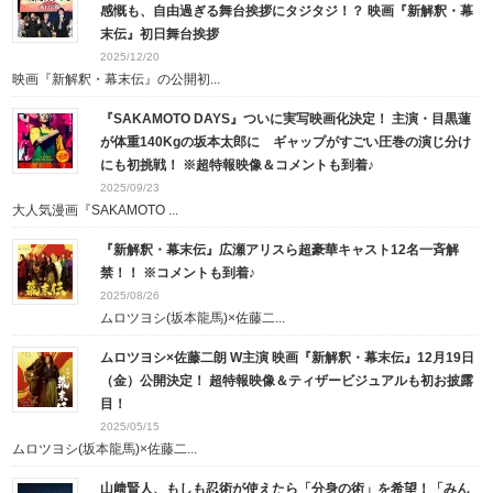
感慨も、自由過ぎる舞台挨拶にタジタジ！？ 映画『新解釈・幕
末伝』初日舞台挨拶
2025/12/20
映画『新解釈・幕末伝』の公開初...
『SAKAMOTO DAYS』ついに実写映画化決定！ 主演・目黒蓮
が体重140Kgの坂本太郎に
ギャップがすごい圧巻の演じ分け
にも初挑戦！ ※超特報映像＆コメントも到着♪
2025/09/23
大人気漫画『SAKAMOTO ...
『新解釈・幕末伝』広瀬アリスら超豪華キャスト12名一斉解
禁！！ ※コメントも到着♪
2025/08/26
ムロツヨシ(坂本龍馬)×佐藤二...
ムロツヨシ×佐藤二朗 W主演 映画『新解釈・幕末伝』12月19日
（金）公開決定！ 超特報映像＆ティザービジュアルも初お披露
目！
2025/05/15
ムロツヨシ(坂本龍馬)×佐藤二...
山﨑賢人、もしも忍術が使えたら「分身の術」を希望！「みん