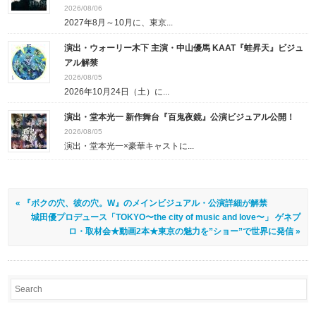
2026/08/06
2027年8月～10月に、東京...
演出・ウォーリー木下 主演・中山優馬 KAAT『蛙昇天』ビジュ
アル解禁
2026/08/05
2026年10月24日（土）に...
演出・堂本光一 新作舞台『百鬼夜鏡』公演ビジュアル公開！
2026/08/05
演出・堂本光一×豪華キャストに...
« 『ボクの穴、彼の穴。W』のメインビジュアル・公演詳細が解禁
城田優プロデュース「TOKYO〜the city of music and love〜」 ゲネプ
ロ・取材会★動画2本★東京の魅⼒を”ショー”で世界に発信 »