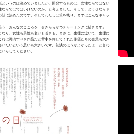
話というのは決めていましたが、開発するものは、女性ならではない
性ならではではいけないのか、と考えました。そして、どうせならド
の話に決めたのです。そしてわたしは筆を執り、まずはこんなキャッ
笑う おんなのこころを せきららかつチャーミングに描きます」
となり、女性も男性も老いも若きも、まさに、生理に泣いて、生理に
これは再演すべき作品だと背中を押してくれた俳優たちの言葉も大き
会いたいという思いも大きいです。初演のほうがよかったよ、と言わ
にいらしてください。