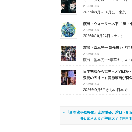
ミュージカル『ファントム』
2026/08/06
2027年8月～10月に、東京...
演出・ウォーリー木下 主演・中
2026/08/05
2026年10月24日（土）に...
演出・堂本光一 新作舞台『百
2026/08/05
演出・堂本光一×豪華キャストに.
日本初演から世界へと羽ばたく
孤高の天才～』音源動画が初
2026/08/04
2026年9月6日からの日本で...
« 『新春浅草歌舞伎』出演俳優、演目・配
明石家さんまが聖徳太子!?IMM 