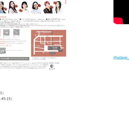
@astag
日）
5-15）