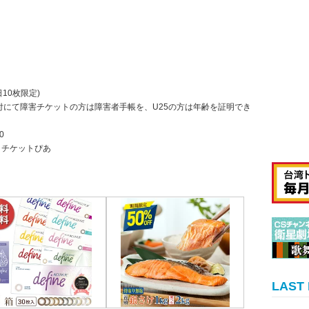
一日10枚限定)
付にて障害チケットの方は障害者手帳を、U25の方は年齢を証明でき
0
 チケットぴあ
LAST