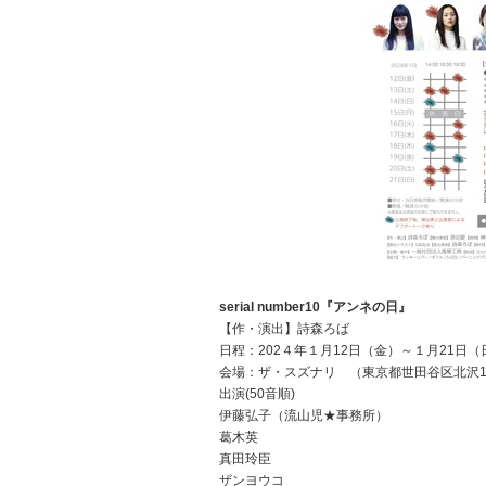
serial number10『アンネの日』
【作・演出】詩森ろば
日程：202４年１月12日（金）～１月21日（
会場：ザ・スズナリ （東京都世田谷区北沢1-4
出演(50音順)
伊藤弘子（流山児★事務所）
葛木英
真田玲臣
ザンヨウコ