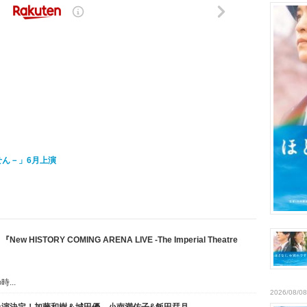
つせん－」6月上演
STORY COMING ARENA LIVE -The Imperial Theatre
...
2026/08/08