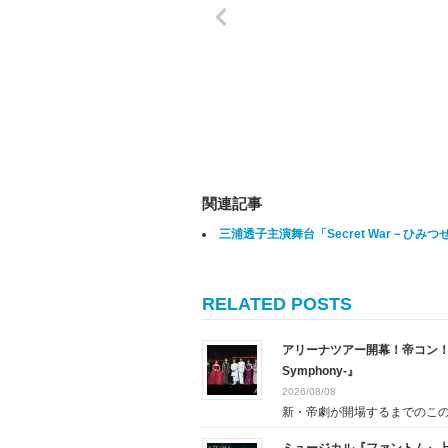
関連記事
三浦透子主演舞台「Secret War－ひみ
RELATED POSTS
アリーナツアー開幕！帝コン！『New HI
Symphony-』
2026/08/08
新・帝劇が開場するまでのこの時