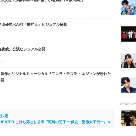
上演決定！加藤和樹＆城田優、小南満佑子&飯田栞月
山優馬 KAAT『蛙昇天』ビジュアル解禁
鬼夜鏡』公演ビジュアル公開！
..
新作オリジナルミュージカル『二コラ・テスラ ～エジソンが恐れた
公開！
2026/08/07
役決定
THEATER こけら落とし公演『斑鳩の王子 ー戯史 聖徳太子伝ー』 »