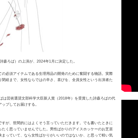
演出 詩森ろば）の上演が、2024年1月に決定した。
ての必須アイテムである生理用品の開発のために奮闘する物語。実際
り閉経まで、女性ならではの辛さ、喜びを、全員女性という出演者た
ろばは芸術選奨文部科学大臣新人賞（2018年）を受賞した詩森ろばの代
アップしてお届けする。
ですが、世間的にはよくそう言っていただきます。でも書いたときに
ったく思っていませんでした。男性ばかりのアイスホッケーのお芝居
決まっていて、なら女性ばかりがいいのではないか、と思って軽い気