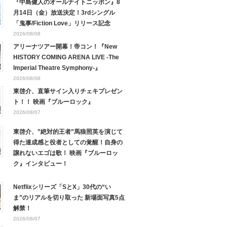
『中島健人のオールナイトニッポン』8
月14日（金）放送決定！3rdシングル
「鬼事/Fiction Love」リリース記念
2026/08/08
アリーナツアー開幕！帝コン！『New
HISTORY COMING ARENA LIVE -The
Imperial Theatre Symphony-』
2026/08/08
東啓介、直筆サイン入りチェキプレゼン
ト！！ 映画『ブルーロック』
2026/08/07
東啓介、”絶対的王者”馬狼照英を演じて
得た達成感と役者としての覚醒！自身の
譲れないエゴは歌！ 映画『ブルーロッ
ク』インタビュー！
Netflixシリーズ「SとX」30代の“い
ま”のリアルを切り取った 新場面写真5点
解禁！
2026/08/07