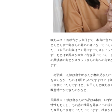
咲妃みゆ ：お稽古から今日まで、本当に色
どんどん唐十郎さんの魅力の虜になっていく
た。（安田の印象は？）元々すごくストイッ
ず。あとは気配りが大変に行き届いていらっ
の共演者の方とかスタッフさんの方への何気
ます。
三宅弘城 :初演は唐十郎さんが麿赤児さん
をやらなかったのは1回ぐらいですよね？（
ぶされていたんですけど、安田くんと咲妃さ
醜態博士ができたのかなと。
風間杜夫 ：僕は唐さんの作品は4本目、い
情性もあるし、その詩の世界を見事にこの現
た今回も出させていただいています。機会が