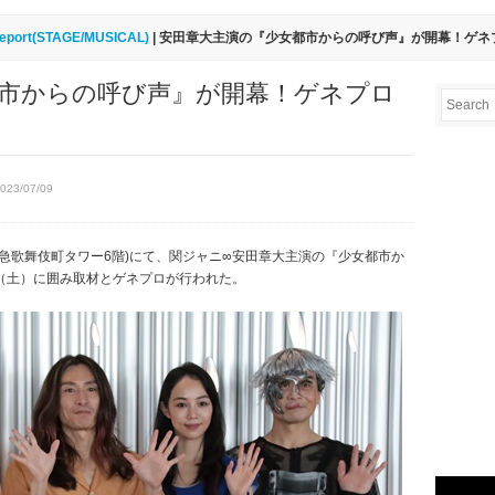
eport(STAGE/MUSICAL)
| 安田章大主演の『少女都市からの呼び声』が開幕！ゲネ
都市からの呼び声』が開幕！ゲネプロ
2023/07/09
O-Za(東急歌舞伎町タワー6階)にて、関ジャニ∞安田章大主演の『少女都市か
（土）に囲み取材とゲネプロが行われた。