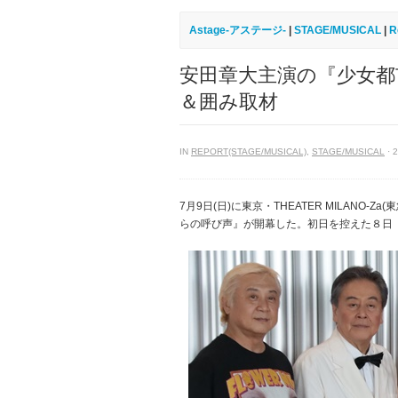
Astage-アステージ-
|
STAGE/MUSICAL
|
R
安田章大主演の『少女
＆囲み取材
IN
REPORT(STAGE/MUSICAL)
,
STAGE/MUSICAL
· 
7月9日(日)に東京・THEATER MILAN
らの呼び声』が開幕した。初日を控えた８日