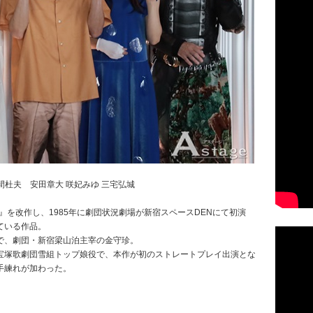
間杜夫 安田章大 咲妃みゆ 三宅弘城
』を改作し、1985年に劇団状況劇場が新宿スペースDENにて初演
ている作品。
で、劇団・新宿梁山泊主宰の金守珍。
宝塚歌劇団雪組トップ娘役で、本作が初のストレートプレイ出演とな
手練れが加わった。