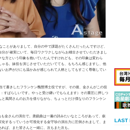
々なことがありまして、自分の中で課題がたくさんだったんですけど、
自分が 確実にいて、毎日ワクワクしながらお稽古させていただきまし
クな方という印象を抱いていたんですけれども、その印象は変わら
しゃる。妹役を演じさせていただいてても、もちろん感じますし、他
ないお声がけにも温かみが感じられて人柄としてもすごく尊敬してい
に当て書きしたフランケン醜態博士役ですが、その後、金さんがこの役
金：すばらしいです。やっと受け継いでもらえます）その重圧に押しつ
んと風間さんのお力を借りながら、ちょっとだけ僕なりのフランケン
ずれも金さんの演出で。唐戯曲は一遍の詩みたいなところがあって、叙
LAST
実化するっていうか可視化する金守珍の演出力に圧倒されまして、ま
あれば、また皆さんと一緒に、次もまた次も。