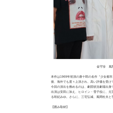
金守珍 風
本作は1969年初演の唐十郎の名作『少女都市
後、海外でも度々上演され、高い評価を受け
今回の演出を務めるのは、劇団状況劇場出身
出演は安田に加え、ヒロイン・雪子役に、元
る咲妃みゆ。さらに、三宅弘城、風間杜夫と
【囲み取材】