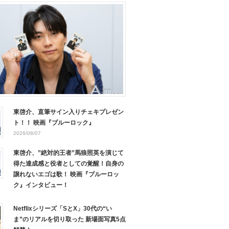
東啓介、直筆サイン入りチェキプレゼン
ト！！ 映画『ブルーロック』
2026/08/07
東啓介、”絶対的王者”馬狼照英を演じて
得た達成感と役者としての覚醒！自身の
譲れないエゴは歌！ 映画『ブルーロッ
ク』インタビュー！
Netflixシリーズ「SとX」30代の“い
ま”のリアルを切り取った 新場面写真5点