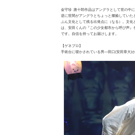
金守珍 :唐十郎作品はアングラとして世の中
逆に世間がアングラとちょっと揶揄していた
ぶん文化として残る出発点に（なる）。文化と
は、安田くんの『この少女都市から呼び声』
です。自信を持ってお届けします。
【ゲネプロ】
手術台に寝かされている男―田口(安田章大)