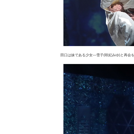
田口は妹である少女―雪子(咲妃みゆ)と再会