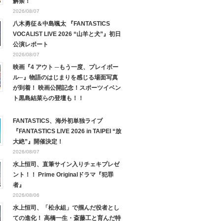
解禁！
2026/08/07
八木勇征＆中島颯太 『FANTASTICS
VOCALIST LIVE 2026 “山羊と犬”』初日
公演レポート
2026/08/07
映画『4 アウト ─もう一度、プレイボー
ル─』物語のはじまりを感じる場面写真
が到着！ 映画公開記念！スポーツイベン
ト黒島結菜らの登壇も！！
FANTASTICS、海外初単独ライブ
『FANTASTICS LIVE 2026 in TAIPEI “放
大絶”』開催決定！
2026/08/07
水上恒司、直筆サイン入りチェキプレゼ
ント！！ Prime Originalドラマ『犯罪
者』
2026/08/06
水上恒司、「松永組」で掴んだ役者とし
ての進化！ 高橋一生・斎藤工と育んだ特