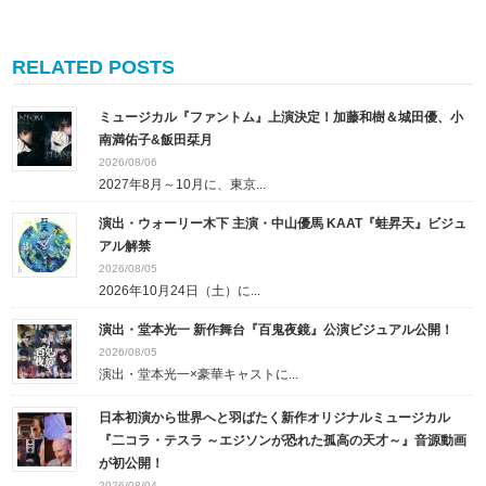
RELATED POSTS
ミュージカル『ファントム』上演決定！加藤和樹＆城田優、小
南満佑子&飯田栞月
2026/08/06
2027年8月～10月に、東京...
演出・ウォーリー木下 主演・中山優馬 KAAT『蛙昇天』ビジュ
アル解禁
2026/08/05
2026年10月24日（土）に...
演出・堂本光一 新作舞台『百鬼夜鏡』公演ビジュアル公開！
2026/08/05
演出・堂本光一×豪華キャストに...
日本初演から世界へと羽ばたく新作オリジナルミュージカル
『二コラ・テスラ ～エジソンが恐れた孤高の天才～』音源動画
が初公開！
2026/08/04