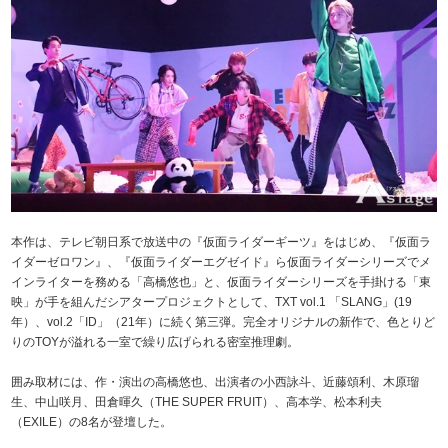
本作は、テレビ朝日系で放送中の『仮面ライダーギーツ』をはじめ、『仮面ラ
イダーゼロワン』、『仮面ライダーエグゼイド』ら仮面ライダーシリーズでメ
インライターを務める「高橋悠也」と、仮面ライダーシリーズを手掛ける「東
映」が手を組んだシアタープロジェクトとして、TXT vol.1 「SLANG」(19
年）、vol.2「ID」（21年）に続く第三弾。完全オリジナルの新作で、色とりど
りのTOYが溢れる一室で繰り広げられる密室推理劇。
囲み取材には、作・演出の高橋悠也、出演者の小西詠斗、近藤頌利、木原瑠
生、中山咲月、田倉暉久（THE SUPER FRUIT）、高本学、松本利夫
（EXILE）の8名が登壇した。