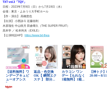
TXT vol.3「TQY」
日程：2023年7月9日（日）から7月19日（水）
会場：東京・よみうり大手町ホール
【作・演出】 高橋悠也
【出演】 小西詠斗 近藤頌利
木原瑠生 中山咲月 田倉暉久（THE SUPER FRUIT）
高本学 ／ 松本利夫（EXILE）
【公演特設HP】
https://www.txt-thea