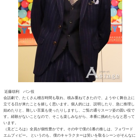
近藤頌利 バン役
会話劇で、たくさん稽古時間も取れ、積み重ねてきたので、ようやく舞台上に
立てる日が来たことを嬉しく思います。個人的には、説明したり、急に推理し
始めたりと、難しい言葉も使ったりしますし、ご覧の通りスーツ姿の固い役で
す。経験がないことなので、そこも楽しみながら、本番に挑めたらなと思って
います。
（見どころは）全員が個性豊かです。その中で僕の1番の推しは、フォワード
エムブィピー。 というのも、僕のキャラクターは笑いを取るシーンがそんなに