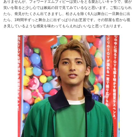
ありませんが、フォワードエムブィピーは笑いをとる愛おしいキャラで、彼が
笑いを取ると少し心では嫉妬の目で見てみているなと思います。ご覧になられ
たら、発見がたくさん出てきますし、松さんを除く6人は舞台に一旦舞台に出
たら、1時間半ずっと舞台上に出ずっぱりのお芝居です。その部屋を窓から覗
き見しているような感覚を味わってもらえればいいなと思っております。