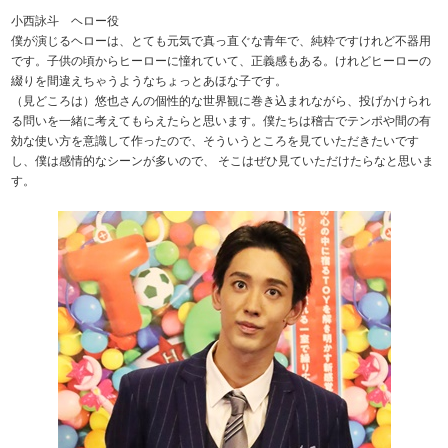
小西詠斗 ヘロー役
僕が演じるヘローは、とても元気で真っ直ぐな青年で、純粋ですけれど不器用
です。子供の頃からヒーローに憧れていて、正義感もある。けれどヒーローの
綴りを間違えちゃうようなちょっとあほな子です。
（見どころは）悠也さんの個性的な世界観に巻き込まれながら、投げかけられ
る問いを一緒に考えてもらえたらと思います。僕たちは稽古でテンポや間の有
効な使い方を意識して作ったので、そういうところを見ていただきたいです
し、僕は感情的なシーンが多いので、 そこはぜひ見ていただけたらなと思いま
す。