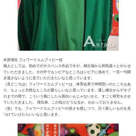
木原瑠生 フォワードエムブィピー役
個人としては、初めてのサスペンス作品ですが、稽古場から和気藹々とやらせ
ていただきました。その中でもシビアなところはシビアに攻めて、一言一句聞
き逃さないように見ていただきたいなと思っています。
（見どころは）フォワードエムブィピーは、体育会系で仲間思いのところもあ
り、ちょっと天然なところが愛らしいなと思っています。通し稽古からゲネプ
ロまでの間で、こういう風にしたら面白いんじゃないかと、すごく研究をさせ
ていただきました。 僕自身、この役がどうなるか、わかっておりません。
（笑）でも、フォワードエムブィピーの良さを残しつつ、日々新しいものを見
つけていけたらいいなと思います。