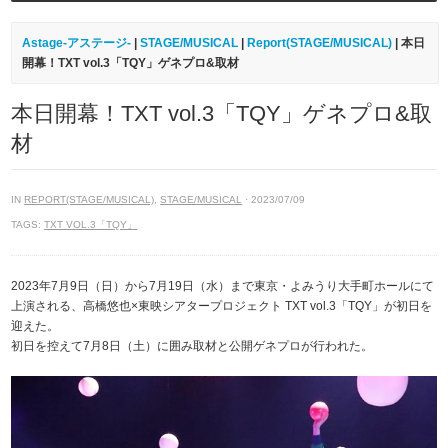
Astage-アステージ-
|
STAGE/MUSICAL
|
Report(STAGE/MUSICAL)
| 本日
開幕！TXT vol.3「TQY」ゲネプロ&取材
本日開幕！TXT vol.3「TQY」ゲネプロ&取
材
IN
REPORT(STAGE/MUSICAL)
,
STAGE/MUSICAL
· 2023/07/09
TAGS:
TXT VOL.3「TQY」
2023年7月9日（日）から7月19日（水）まで東京・よみうり大手町ホールにて
上演される、高橋悠也×東映シアタープロジェクト TXT vol.3「TQY」が初日を
迎えた。
初日を控えて7月8日（土）に囲み取材と公開ゲネプロが行われた。