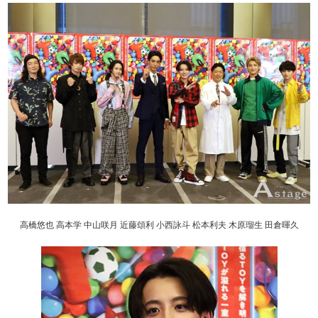
高橋悠也 高本学 中山咲月 近藤頌利 小西詠斗 松本利夫 木原瑠生 田倉暉久