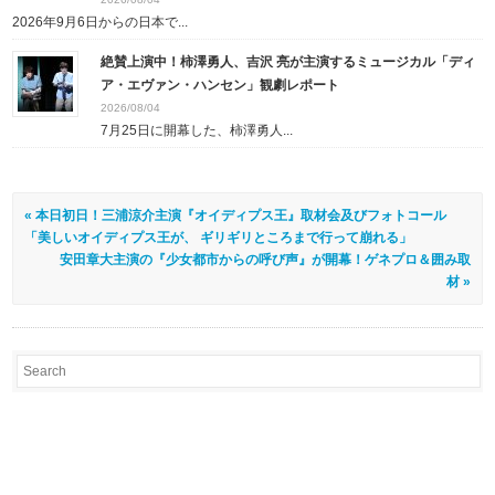
2026年9月6日からの日本で...
絶賛上演中！柿澤勇人、吉沢 亮が主演するミュージカル「ディ
ア・エヴァン・ハンセン」観劇レポート
2026/08/04
7月25日に開幕した、柿澤勇人...
« 本日初日！三浦涼介主演『オイディプス王』取材会及びフォトコール
「美しいオイディプス王が、 ギリギリところまで行って崩れる」
安田章大主演の『少女都市からの呼び声』が開幕！ゲネプロ＆囲み取
材 »