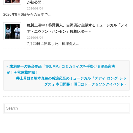
が初公開！
2026/08/04
2026年9月6日からの日本で...
絶賛上演中！柿澤勇人、吉沢 亮が主演するミュージカル「ディ
ア・エヴァン・ハンセン」観劇レポート
2026/08/04
7月25日に開幕した、柿澤勇人...
« 末満健一の舞台作品『TRUMP』コミカライズを手掛ける漫画家決
定！今秋連載開始！
井上芳雄＆坂本真綾の感涙必至のミュージカル『ダディ･ロング･レッ
グズ 』本日開幕！明日はトーク＆ソングイベント »