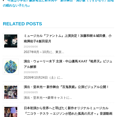
今度は小学生!! 藤原竜也と鈴木亮平 新作舞台『渦が森（うずがもり）団地
の眠れない子たち』
RELATED POSTS
ミュージカル『ファントム』上演決定！加藤和樹＆城田優、小
南満佑子&飯田栞月
2026/08/06
2027年8月～10月に、東京...
演出・ウォーリー木下 主演・中山優馬 KAAT『蛙昇天』ビジュ
アル解禁
2026/08/05
2026年10月24日（土）に...
演出・堂本光一 新作舞台『百鬼夜鏡』公演ビジュアル公開！
2026/08/05
演出・堂本光一×豪華キャストに...
日本初演から世界へと羽ばたく新作オリジナルミュージカル
『二コラ・テスラ ～エジソンが恐れた孤高の天才～』音源動画