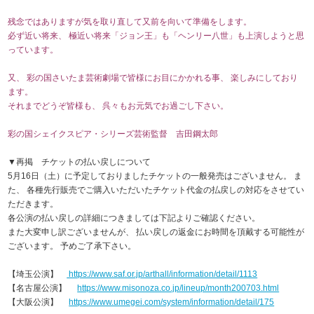
残念ではありますが気を取り直して又前を向いて準備をします。
必ず近い将来、 極近い将来「ジョン王」も「ヘンリー八世」も上演しようと思
っています。
又、 彩の国さいたま芸術劇場で皆様にお目にかかれる事、 楽しみにしており
ます。
それまでどうぞ皆様も、 呉々もお元気でお過ごし下さい。
彩の国シェイクスピア・シリーズ芸術監督 吉田鋼太郎
▼再掲 チケットの払い戻しについて
5月16日（土）に予定しておりましたチケットの一般発売はございません。 ま
た、 各種先行販売でご購入いただいたチケット代金の払戻しの対応をさせてい
ただきます。
各公演の払い戻しの詳細につきましては下記よりご確認ください。
また大変申し訳ございませんが、 払い戻しの返金にお時間を頂戴する可能性が
ございます。 予めご了承下さい。
【埼玉公演】
https://www.saf.or.jp/arthall/information/detail/1113
【名古屋公演】
https://www.misonoza.co.jp/lineup/month200703.html
【大阪公演】
https://www.umegei.com/system/information/detail/175