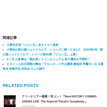
関連記事
小栗旬主演『ジョン王』全キャスト発表
小栗旬が彩の国シェイクスピア・シリーズに帰ってきた!! 2020年6月、彩
の国シェイクスピア・シリーズ第36弾 『ジョン王』上演！
6~7月上演 舞台『黒白珠』メインビジュアル 松下優也＆平間壮一
ヒロイン上白石萌歌の舞台「ゲルニカ」に中山優馬 勝地涼 早霧せいな 玉置
玲央 松島庄汰 谷田歩 キムラ緑子
RELATED POSTS
アリーナツアー開幕！帝コン！『New HISTORY COMING
ARENA LIVE -The Imperial Theatre Symphony-』
2026/08/08