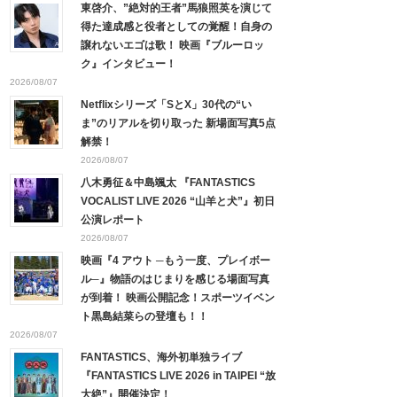
東啓介、”絶対的王者”馬狼照英を演じて
得た達成感と役者としての覚醒！自身の
譲れないエゴは歌！ 映画『ブルーロッ
ク』インタビュー！
2026/08/07
Netflixシリーズ「SとX」30代の“い
ま”のリアルを切り取った 新場面写真5点
解禁！
2026/08/07
八木勇征＆中島颯太 『FANTASTICS
VOCALIST LIVE 2026 “山羊と犬”』初日
公演レポート
2026/08/07
映画『4 アウト ─もう一度、プレイボー
ル─』物語のはじまりを感じる場面写真
が到着！ 映画公開記念！スポーツイベン
ト黒島結菜らの登壇も！！
2026/08/07
FANTASTICS、海外初単独ライブ
『FANTASTICS LIVE 2026 in TAIPEI “放
大絶”』開催決定！