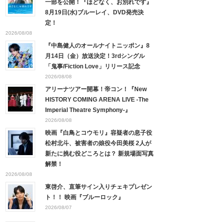
一部を公開！『ほどなく、お別れです』
8月19日(水)ブルーレイ、DVD発売決
定！
2026/08/08
『中島健人のオールナイトニッポン』8
月14日（金）放送決定！3rdシングル
「鬼事/Fiction Love」リリース記念
2026/08/08
アリーナツアー開幕！帝コン！『New
HISTORY COMING ARENA LIVE -The
Imperial Theatre Symphony-』
2026/08/08
映画『白鳥とコウモリ』容疑者の息子役
松村北斗、被害者の娘役今田美桜 2人が
新たに挑む役どころとは？ 新規場面写真
解禁！
2026/08/08
東啓介、直筆サイン入りチェキプレゼン
ト！！ 映画『ブルーロック』
2026/08/07