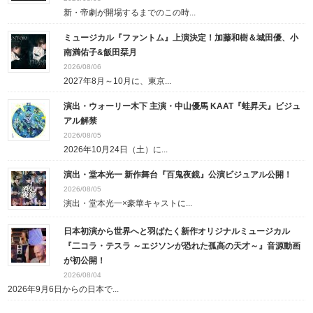
新・帝劇が開場するまでのこの時...
ミュージカル『ファントム』上演決定！加藤和樹＆城田優、小
南満佑子&飯田栞月
2026/08/06
2027年8月～10月に、東京...
演出・ウォーリー木下 主演・中山優馬 KAAT『蛙昇天』ビジュ
アル解禁
2026/08/05
2026年10月24日（土）に...
演出・堂本光一 新作舞台『百鬼夜鏡』公演ビジュアル公開！
2026/08/05
演出・堂本光一×豪華キャストに...
日本初演から世界へと羽ばたく新作オリジナルミュージカル
『二コラ・テスラ ～エジソンが恐れた孤高の天才～』音源動画
が初公開！
2026/08/04
2026年9月6日からの日本で...