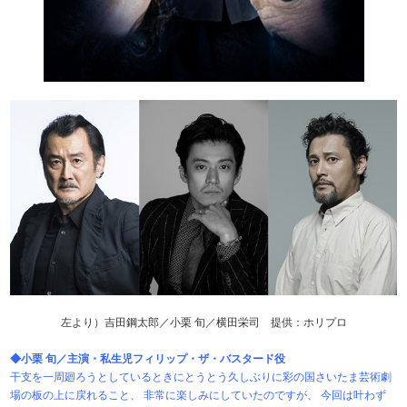
左より）吉田鋼太郎／小栗 旬／横田栄司 提供：ホリプロ
◆小栗 旬／主演・私生児フィリップ・ザ・バスタード役
干支を一周廻ろうとしているときにとうとう久しぶりに彩の国さいたま芸術劇
場の板の上に戻れること、 非常に楽しみにしていたのですが、 今回は叶わず