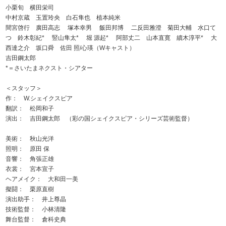
小栗旬 横田栄司
中村京蔵 玉置玲央 白石隼也 植本純米
間宮啓行 廣田高志 塚本幸男 飯田邦博 二反田雅澄 菊田大輔 水口て
つ 鈴木彰紀* 竪山隼太* 堀 源起* 阿部丈二 山本直寛 續木淳平* 大
西達之介 坂口舜 佐田 照/心瑛（Wキャスト）
吉田鋼太郎
*＝さいたまネクスト・シアター
＜スタッフ＞
作： W.シェイクスピア
翻訳： 松岡和子
演出： 吉田鋼太郎 （彩の国シェイクスピア・シリーズ芸術監督）
美術： 秋山光洋
照明： 原田 保
音響： 角張正雄
衣裳： 宮本宣子
ヘアメイク： 大和田一美
擬闘： 栗原直樹
演出助手： 井上尊晶
技術監督： 小林清隆
舞台監督： 倉科史典