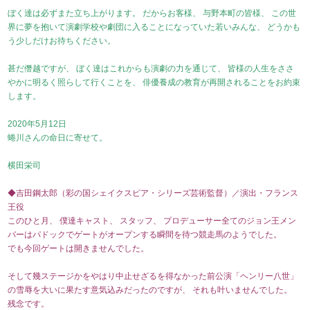
ぼく達は必ずまた立ち上がります。 だからお客様、 与野本町の皆様、 この世
界に夢を抱いて演劇学校や劇団に入ることになっていた若いみんな、 どうかも
う少しだけお待ちください。
甚だ僭越ですが、 ぼく達はこれからも演劇の力を通じて、 皆様の人生をささ
やかに明るく照らして行くことを、 俳優養成の教育が再開されることをお約束
します。
2020年5月12日
蜷川さんの命日に寄せて。
横田栄司
◆吉田鋼太郎（彩の国シェイクスピア・シリーズ芸術監督）／演出・フランス
王役
このひと月、 僕達キャスト、 スタッフ、 プロデューサー全てのジョン王メン
バーはパドックでゲートがオープンする瞬間を待つ競走馬のようでした。
でも今回ゲートは開きませんでした。
そして幾ステージかをやはり中止せざるを得なかった前公演「ヘンリー八世」
の雪辱を大いに果たす意気込みだったのですが、 それも叶いませんでした。
残念です。