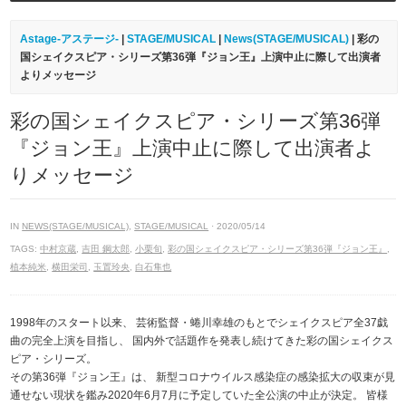
Astage-アステージ-
|
STAGE/MUSICAL
|
News(STAGE/MUSICAL)
| 彩の
国シェイクスピア・シリーズ第36弾『ジョン王』上演中止に際して出演者
よりメッセージ
彩の国シェイクスピア・シリーズ第36弾
『ジョン王』上演中止に際して出演者よ
りメッセージ
IN
NEWS(STAGE/MUSICAL)
,
STAGE/MUSICAL
· 2020/05/14
TAGS:
中村京蔵
,
吉田 鋼太郎
,
小栗旬
,
彩の国シェイクスピア・シリーズ第36弾『ジョン王』
,
植本純米
,
横田栄司
,
玉置玲央
,
白石隼也
1998年のスタート以来、 芸術監督・蜷川幸雄のもとでシェイクスピア全37戯
曲の完全上演を目指し、 国内外で話題作を発表し続けてきた彩の国シェイクス
ピア・シリーズ。
その第36弾『ジョン王』は、 新型コロナウイルス感染症の感染拡大の収束が見
通せない現状を鑑み2020年6月7月に予定していた全公演の中止が決定。 皆様