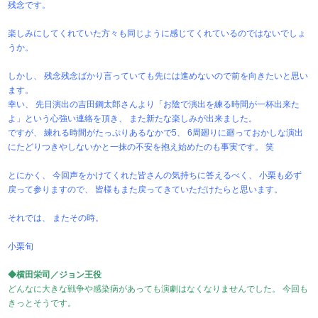
残念です。
楽しみにしてくれていた方々も同じように感じてくれているのではないでしょ
うか。
しかし、 残念残念ばかり言っていても先には進めないので前を向きたいと思い
ます。
幸い、 先日演出の吉田鋼太郎さんより「お陰で演出を練る時間が一杯出来た
よ」という心強い連絡を頂き、 また新たな楽しみが出来ました。
ですが、 練れる時間がたっぷりあるなかで5、 6周廻りに廻っておかしな演出
にたどりつきやしないかと一抹の不安を抱え始めたのも事実です。 笑
とにかく、 今回声をかけてくれた皆さんの気持ちに答えるべく、 小栗も必ず
戻って参りますので、 皆様もまた戻ってきていただけたらと思います。
それでは、 またその時。
小栗旬
◆横田栄司／ジョン王役
どんなに大きな戦争や感染病があっても演劇はなくなりませんでした。 今回も
きっとそうです。