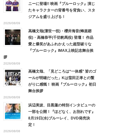
ニーに登場!! 映画『ブルーロック』演じ
たキャラクターの背番号を背負い、スタ
ジアムを盛り上げる！
2026/08/09
高橋文哉(潔世一役)・櫻井海音(蜂楽廻
役)・高橋恭平(千切豹馬役) 登壇！ 作品
愛と爆笑があふれかえった超型破りな
『ブルーロック』IMAX上映記念舞台挨
拶
2026/08/09
高橋文哉、「見どころは“一体感” 皆のゴ
ールが明確だった」Kは窪田正孝との繋
がりに感慨！ 映画『ブルーロック』初日
舞台挨拶
2026/08/09
浜辺美波、目黒蓮の特別インタビューの
一部を公開！『ほどなく、お別れです』
8月19日(水)ブルーレイ、DVD発売決
定！
2026/08/08