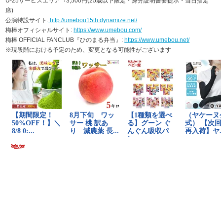
U-25サービスエリア︓3,500円(25歳以下限定・⾝分証明書要提⽰・当⽇指定
席)
公演特設サイト:
http://umebou15th.dynamize.net/
梅棒オフィシャルサイト:
https://www.umebou.com/
梅棒 OFFICIAL FANCLUB『ひのまる弁当』:
https://www.umebou.net/
※現段階における予定のため、変更となる可能性がございます