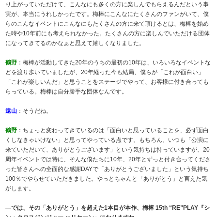
り上がっていただけて、こんなにも多くの方に楽しんでもらえるんだという事
実が、本当にうれしかったです。梅棒にこんなにたくさんのファンがいて、僕
らのこんなイベントにこんなにもたくさんの方に来て頂けるとは、梅棒を始め
た時や10年前にも考えられなかった。たくさんの方に楽しんでいただける団体
になってきてるのかなぁと思えて嬉しくなりました。
鶴野
：梅棒が活動してきた20年のうちの最初の10年は、いろいろなイベントな
どを渡り歩いていましたが、20年経った今も結局、僕らが「これが面白い」
「これが楽しいんだ」と思うことをステージでやって、お客様に付き合っても
らっている。梅棒は自分勝手な団体なんです。
遠山
：そうだね。
鶴野
：ちょっと変わってきているのは「面白いと思っていることを、必ず面白
くしなきゃいけない」と思ってやっている点です。もちろん、いつも「公演に
来ていただいて、ありがとうございます」という気持ちは持っていますが、20
周年イベントでは特に、そんな僕たちに10年、20年とずっと付き合ってくださ
った皆さんへの全面的な感謝DAYで「ありがとうございました」という気持ち
100％でやらせていただきました。やっとちゃんと「ありがとう」と言えた気
がします。
―では、その「ありがとう」を超えた1本目が本作、梅棒 15th “RE”PLAY『シ