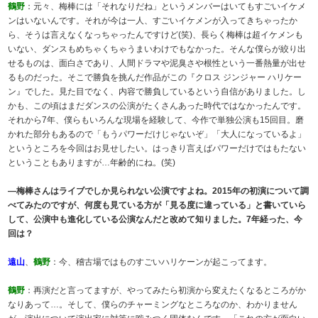
鶴野
：元々、梅棒には「それなりだね」というメンバーはいてもすごいイケメ
ンはいないんです。それが今は一人、すごいイケメンが入ってきちゃったか
ら、そうは言えなくなっちゃったんですけど(笑)、長らく梅棒は超イケメンも
いない、ダンスもめちゃくちゃうまいわけでもなかった。そんな僕らが絞り出
せるものは、面白さであり、人間ドラマや泥臭さや根性という一番熱量が出せ
るものだった。そこで勝負を挑んだ作品がこの『クロス ジンジャー ハリケー
ン』でした。見た目でなく、内容で勝負しているという自信がありました。し
かも、この頃はまだダンスの公演がたくさんあった時代ではなかったんです。
それから7年、僕らもいろんな現場を経験して、今作で単独公演も15回目。磨
かれた部分もあるので「もうパワーだけじゃないぞ」「大人になっているよ」
というところを今回はお見せしたい。はっきり言えばパワーだけではもたない
ということもありますが…年齢的にね。(笑)
―梅棒さんはライブでしか見られない公演ですよね。2015年の初演について調
べてみたのですが、何度も見ている方が「見る度に違っている」と書いていら
して、公演中も進化している公演なんだと改めて知りました。7年経った、今
回は？
遠山
、
鶴野
：今、稽古場ではものすごいハリケーンが起こってます。
鶴野
：再演だと言ってますが、やってみたら初演から変えたくなるところがか
なりあって…。そして、僕らのチャーミングなところなのか、わかりません