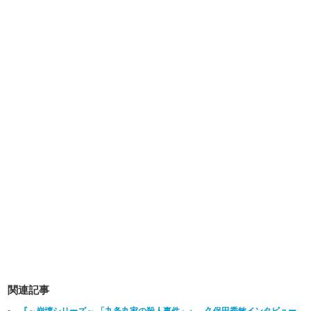
関連記事
『～崩壊シリーズ～ 「九条丸家の殺人事件」』 久保田秀敏インタビュー