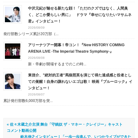
中沢元紀が魅せる新たな顔！「ただのクズではなく、人間臭
く、どこか愛らしい男に」 ドラマ『幸せになりたいマサムネ
君』インタビュー！
2026/08/09
発行部数シリーズ累計20万部（...
アリーナツアー開幕！帝コン！『New HISTORY COMING
ARENA LIVE -The Imperial Theatre Symphony-』
2026/08/08
新・帝劇が開場するまでのこの時...
東啓介、”絶対的王者”馬狼照英を演じて得た達成感と役者とし
ての覚醒！自身の譲れないエゴは歌！ 映画『ブルーロック』イ
ンタビュー！
2026/08/07
累計発行部数6,000万部を突...
« 佐々木蔵之介主演 舞台「守銭奴 ザ・マネー・クレイジー」キャスト
コメント動画公開
鈴木伸之インタビュー！「一歩一歩進んで、いつかライブができた