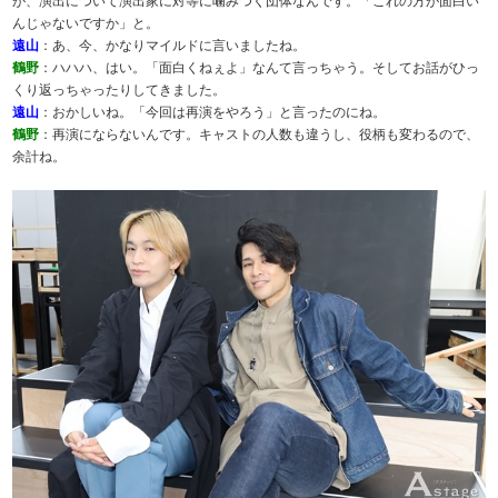
が、演出について演出家に対等に噛みつく団体なんです。「これの方が面白い
んじゃないですか」と。
遠山
：あ、今、かなりマイルドに言いましたね。
鶴野
：ハハハ、はい。「面白くねぇよ」なんて言っちゃう。そしてお話がひっ
くり返っちゃったりしてきました。
遠山
：おかしいね。「今回は再演をやろう」と言ったのにね。
鶴野
：再演にならないんです。キャストの人数も違うし、役柄も変わるので、
余計ね。