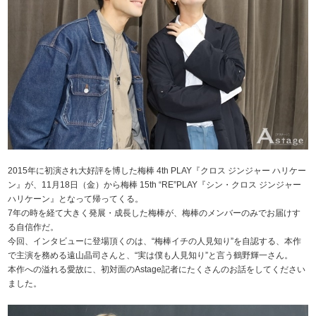
2015年に初演され大好評を博した梅棒 4th PLAY『クロス ジンジャー ハリケー
ン』が、11月18日（金）から梅棒 15th “RE”PLAY『シン・クロス ジンジャー
ハリケーン』となって帰ってくる。
7年の時を経て大きく発展・成長した梅棒が、梅棒のメンバーのみでお届けす
る自信作だ。
今回、インタビューに登場頂くのは、“梅棒イチの人見知り”を自認する、本作
で主演を務める遠山晶司さんと、“実は僕も人見知り”と言う鶴野輝一さん。
本作への溢れる愛故に、初対面のAstage記者にたくさんのお話をしてください
ました。