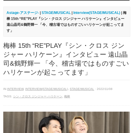
Astage-アステージ-
|
STAGE/MUSICAL
|
Interview(STAGE/MUSICAL)
| 梅
棒 15th “RE”PLAY『シン・クロス ジンジャー ハリケーン』インタビュー
遠山晶司&鶴野輝一 「今、稽古場ではものすごいハリケーンが起こってま
す」
梅棒 15th “RE”PLAY『シン・クロス ジン
ジャー ハリケーン』インタビュー 遠山晶
司&鶴野輝一 「今、稽古場ではものすごい
ハリケーンが起こってます」
IN
INTERVIEW
,
INTERVIEW(STAGE/MUSICAL)
,
STAGE/MUSICAL
· 2022/11/08
TAGS:
シン・クロス ジンジャー ハリケーン
,
梅棒