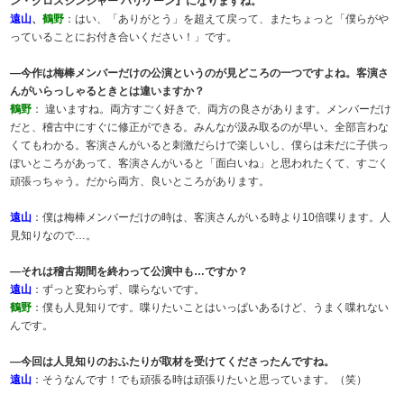
ン・クロスジンジャー ハリケーン』になりますね。
遠山
、
鶴野
：はい、「ありがとう」を超えて戻って、またちょっと「僕らがや
っていることにお付き合いください！」です。
―今作は梅棒メンバーだけの公演というのが見どころの一つですよね。客演さ
んがいらっしゃるときとは違いますか？
鶴野
： 違いますね。両方すごく好きで、両方の良さがあります。メンバーだけ
だと、稽古中にすぐに修正ができる。みんなが汲み取るのが早い。全部言わな
くてもわかる。客演さんがいると刺激だらけで楽しいし、僕らは未だに子供っ
ぽいところがあって、客演さんがいると「面白いね」と思われたくて、すごく
頑張っちゃう。だから両方、良いところがあります。
遠山
：僕は梅棒メンバーだけの時は、客演さんがいる時より10倍喋ります。人
見知りなので…。
―それは稽古期間を終わって公演中も…ですか？
遠山
：ずっと変わらず、喋らないです。
鶴野
：僕も人見知りです。喋りたいことはいっぱいあるけど、うまく喋れない
んです。
―今回は人見知りのおふたりが取材を受けてくださったんですね。
遠山
：そうなんです！でも頑張る時は頑張りたいと思っています。（笑）