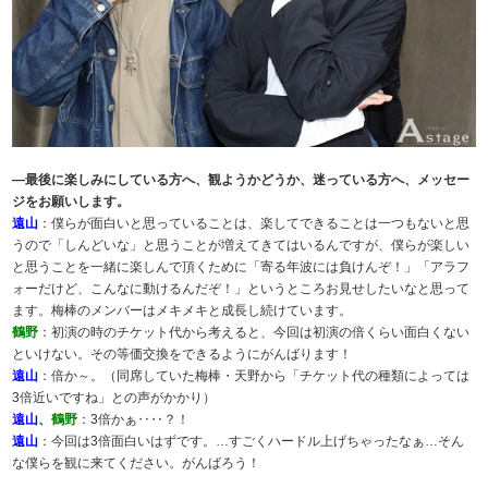
―最後に楽しみにしている方へ、観ようかどうか、迷っている方へ、メッセー
ジをお願いします。
遠山
：僕らが面白いと思っていることは、楽してできることは一つもないと思
うので「しんどいな」と思うことが増えてきてはいるんですが、僕らが楽しい
と思うことを一緒に楽しんで頂くために「寄る年波には負けんぞ！」「アラフ
ォーだけど、こんなに動けるんだぞ！」というところお見せしたいなと思って
ます。梅棒のメンバーはメキメキと成長し続けています。
鶴野
：初演の時のチケット代から考えると、今回は初演の倍くらい面白くない
といけない。その等価交換をできるようにがんばります！
遠山
：倍か～。（同席していた梅棒・天野から「チケット代の種類によっては
3倍近いですね」との声がかかり）
遠山
、
鶴野
：3倍かぁ‥‥？！
遠山
：今回は3倍面白いはずです。…すごくハードル上げちゃったなぁ…そん
な僕らを観に来てください。がんばろう！