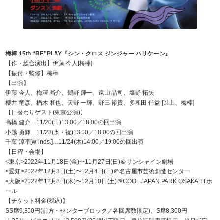
梅棒 15th “RE”PLAY『シン・クロス ジンジャー ハリケーン』
【作・総合演出】伊藤 今⼈[梅棒]
【振付・監修】梅棒
【出演】
伊藤 今⼈、梅澤 裕介、鶴野 輝⼀、遠⼭ 晶司、塩野 拓⽮
櫻井 ⻯彦、楢⽊ 和也、天野 ⼀輝、野⽥ 裕貴、多和⽥ 任益 [以上、梅棒]
【日替わりゲスト(東京公演)】
高橋 健介…11/20(日)13:00／18:00の回出演
小越 勇輝…11/23(水・祝)13:00／18:00の回出演
千葉 涼平[w-inds.]…11/24(木)14:00／19:00の回出演
【⽇程・会場】
<東京>2022年11⽉18⽇(⾦)〜11⽉27⽇(⽇)＠サンシャイン劇場
<愛知>2022年12⽉3⽇(⼟)〜12⽉4⽇(⽇)＠名古屋市芸術創造センター
<⼤阪>2022年12⽉8⽇(⽊)〜12⽉10⽇(⼟)＠COOL JAPAN PARK OSAKA TTホ
ール
【チケット料⾦(税込)】
SS席9,300円(前⽅・センターブロック／各回席数限定)、S席8,300円