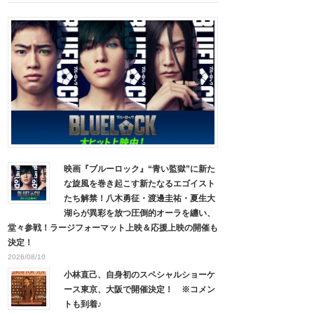
映画『ブルーロック』“青い監獄”に新た
な旋風を巻き起こす新たなるエゴイスト
たち解禁！八木勇征・渡邊圭祐・夏生大
湖らが異彩を放つ圧倒的オーラを纏い、
堂々参戦！ラージフォーマット上映＆応援上映の開催も
決定！
2026/08/10
小林直己、自身初のスペシャルショーケ
ース東京、大阪で開催決定！ ※コメン
トも到着♪