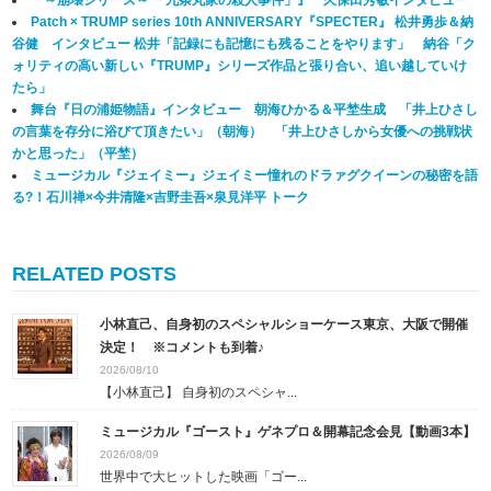
Patch × TRUMP series 10th ANNIVERSARY『SPECTER』 松井勇歩＆納
谷健 インタビュー 松井「記録にも記憶にも残ることをやります」 納谷「ク
ォリティの高い新しい『TRUMP』シリーズ作品と張り合い、追い越していけ
たら」
舞台『日の浦姫物語』インタビュー 朝海ひかる＆平埜生成 「井上ひさし
の言葉を存分に浴びて頂きたい」（朝海） 「井上ひさしから女優への挑戦状
かと思った」（平埜）
ミュージカル『ジェイミー』ジェイミー憧れのドラァグクイーンの秘密を語
る?！石川禅×今井清隆×吉野圭吾×泉見洋平 トーク
RELATED POSTS
小林直己、自身初のスペシャルショーケース東京、大阪で開催
決定！ ※コメントも到着♪
2026/08/10
【小林直己】 自身初のスペシャ...
ミュージカル『ゴースト』ゲネプロ＆開幕記念会見【動画3本】
2026/08/09
世界中で大ヒットした映画「ゴー...