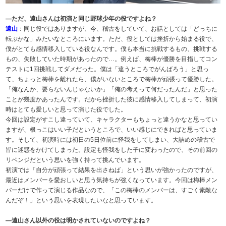
―ただ、遠山さんは初演と同じ野球少年の役ですよね？
遠山
：同じ役ではありますが、今、稽古をしていて、お話としては「どっちに
転ぶかな」みたいなところにいます。ただ、役としては挫折から始まる役で、
僕がとても感情移入している役なんです。僕も本当に挑戦するもの、挑戦する
もの、失敗していた時期があったので…。例えば、梅棒が優勝を目指してコン
テストに1回挑戦してダメだった。僕は「違うところでがんばろう」と思っ
て、ちょっと梅棒を離れたら、僕がいないところで梅棒が頑張って優勝した。
「俺なんか、要らないんじゃないか」「俺の考えって何だったんだ」と思った
ことが幾度かあったんです。だから挫折した彼に感情移入してしまって、初演
時はとても愛しいと思って演じた役でした。
今回は設定がすこし違っていて、キャラクターもちょっと違うかなと思ってい
ますが、根っこはいい子だというところで、いい感じにできればと思っていま
す。そして、初演時には初日の5日位前に怪我をしてしまい、大詰めの稽古で
皆に迷惑をかけてしまった。設定も怪我をした子に変わったので、その前回の
リベンジだという思いを強く持って挑んでいます。
初演では「自分が頑張って結果を出さねば」という思いが強かったのですが、
最近はメンバーを愛おしいと思う気持ちが強くなっています。今回は梅棒メン
バーだけで作って演じる作品なので、「この梅棒のメンバーは、すごく素敵な
んだぞ！」という思いを表現したいなと思っています。
―遠山さん以外の役は明かされていないのですよね？