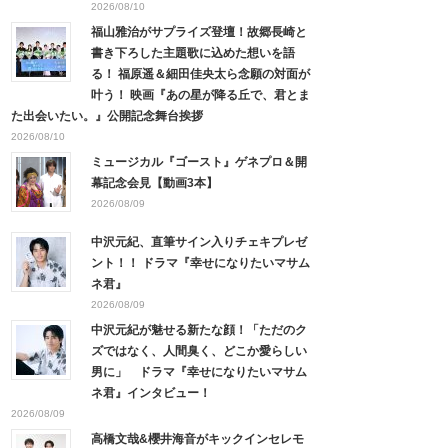
2026/08/10
福山雅治がサプライズ登壇！故郷長崎と
書き下ろした主題歌に込めた想いを語
る！ 福原遥＆細田佳央太ら念願の対面が
叶う！ 映画『あの星が降る丘で、君とま
た出会いたい。』公開記念舞台挨拶
2026/08/10
ミュージカル『ゴースト』ゲネプロ＆開
幕記念会見【動画3本】
2026/08/09
中沢元紀、直筆サイン入りチェキプレゼ
ント！！ ドラマ『幸せになりたいマサム
ネ君』
2026/08/09
中沢元紀が魅せる新たな顔！「ただのク
ズではなく、人間臭く、どこか愛らしい
男に」 ドラマ『幸せになりたいマサム
ネ君』インタビュー！
2026/08/09
高橋文哉&櫻井海音がキックインセレモ