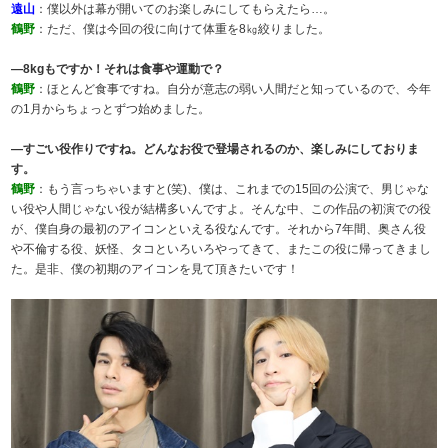
遠山
：僕以外は幕が開いてのお楽しみにしてもらえたら…。
鶴野
：ただ、僕は今回の役に向けて体重を8㎏絞りました。
―8kgもですか！それは食事や運動で？
鶴野
：ほとんど食事ですね。自分が意志の弱い人間だと知っているので、今年
の1月からちょっとずつ始めました。
―すごい役作りですね。どんなお役で登場されるのか、楽しみにしておりま
す。
鶴野
：もう言っちゃいますと(笑)、僕は、これまでの15回の公演で、男じゃな
い役や人間じゃない役が結構多いんですよ。そんな中、この作品の初演での役
が、僕自身の最初のアイコンといえる役なんです。それから7年間、奥さん役
や不倫する役、妖怪、タコといろいろやってきて、またこの役に帰ってきまし
た。是非、僕の初期のアイコンを見て頂きたいです！