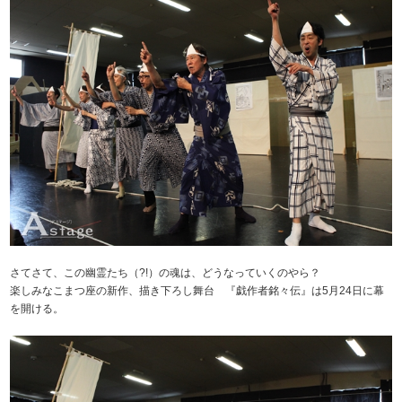
さてさて、この幽霊たち（?!）の魂は、どうなっていくのやら？
楽しみなこまつ座の新作、描き下ろし舞台 『戯作者銘々伝』は5月24日に幕
を開ける。