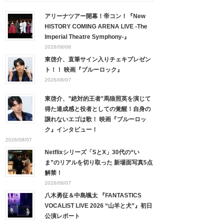
アリーナツアー開幕！帝コン！『New
HISTORY COMING ARENA LIVE -The
Imperial Theatre Symphony-』
2026/08/08
東啓介、直筆サイン入りチェキプレゼン
ト！！ 映画『ブルーロック』
2026/08/07
東啓介、”絶対的王者”馬狼照英を演じて
得た達成感と役者としての覚醒！自身の
譲れないエゴは歌！ 映画『ブルーロッ
ク』インタビュー！
2026/08/07
Netflixシリーズ「SとX」30代の“い
ま”のリアルを切り取った 新場面写真5点
解禁！
2026/08/07
八木勇征＆中島颯太 『FANTASTICS
VOCALIST LIVE 2026 “山羊と犬”』初日
公演レポート