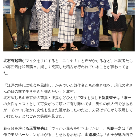
北村有起哉
がマイクを手にすると「ユキヤ！」と声がかかるなど、出演者たち
の雰囲気は和気藹々。楽しく充実した稽古が行われていることが伝わってき
た。
「江戸の時代に社会を風刺し、かみついた戯作者たちの生き様を、現代の皆さ
んの目の前で生き生きと描きたい」と北村。
北村演じる山東京伝の前妻・後妻などひとりで3役を演じる
新妻聖子
は「唯一
の女性キャストとして可愛がって頂いて有り難いです。男性の偉人伝ではある
が、その中に確かに女性も生きた証があったのだと、力及ばずながら表現して
いけたら」となごみの笑顔を見せた。
花火師を演じる
玉置玲央
は「でっかい花火を打ち上げたい」、
相島一之
は「新
作でモジベーションが上がる」と意欲を示せば、
山路和弘
は「面子が魅力的で