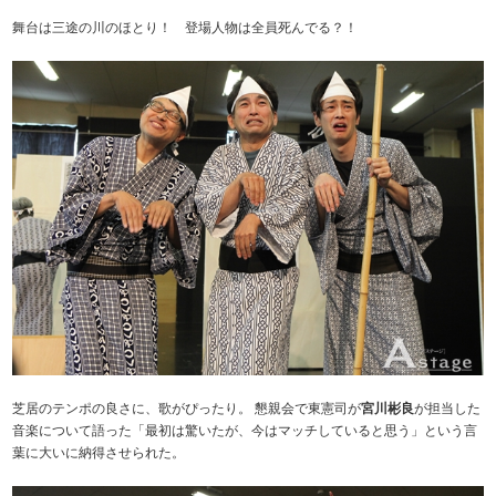
舞台は三途の川のほとり！ 登場人物は全員死んでる？！
芝居のテンポの良さに、歌がぴったり。 懇親会で東憲司が
宮川彬良
が担当した
音楽について語った「最初は驚いたが、今はマッチしていると思う」という言
葉に大いに納得させられた。