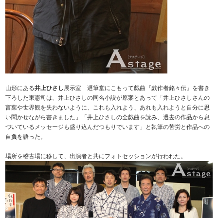
山形にある
井上ひさし
展示室 遅筆堂にこもって戯曲『戯作者銘々伝』を書き
下ろした東憲司は、井上ひさしの同名小説が原案とあって「井上ひさしさんの
言葉や世界観を失わないように、これも入れよう、あれも入れようと自分に思
い聞かせながら書きました」「井上ひさしの全戯曲を読み、過去の作品から息
づいているメッセージも盛り込んだつもりでいます」と執筆の苦労と作品への
自負を語った。
場所を稽古場に移して、出演者と共にフォトセッションが行われた。