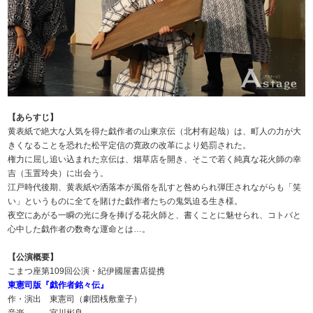
【あらすじ】
黄表紙で絶大な人気を得た戯作者の山東京伝（北村有起哉）は、町人の力が大
きくなることを恐れた松平定信の寛政の改革により処罰された。
権力に屈し追い込まれた京伝は、烟草店を開き、そこで若く純真な花火師の幸
吉（玉置玲央）に出会う。
江戸時代後期、黄表紙や洒落本が風俗を乱すと咎められ弾圧されながらも「笑
い」というものに全てを賭けた戯作者たちの鬼気迫る生き様。
夜空にあがる一瞬の光に身を捧げる花火師と、書くことに魅せられ、コトバと
心中した戯作者の数奇な運命とは…。
【公演概要】
こまつ座第109回公演・紀伊國屋書店提携
東憲司版『戯作者銘々伝』
作・演出 東憲司（劇団桟敷童子）
音楽 宮川彬良