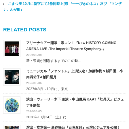
こまつ座 10月に新宿にて2作同時上演! 『十一ぴきのネコ』及び 『マンザ
ナ、わが町』
RELATED POSTS
アリーナツアー開幕！帝コン！『New HISTORY COMING
ARENA LIVE -The Imperial Theatre Symphony-』
2026/08/08
新・帝劇が開場するまでのこの時...
ミュージカル『ファントム』上演決定！加藤和樹＆城田優、小
南満佑子&飯田栞月
2026/08/06
2027年8月～10月に、東京...
演出・ウォーリー木下 主演・中山優馬 KAAT『蛙昇天』ビジュ
アル解禁
2026/08/05
2026年10月24日（土）に...
演出・堂本光一 新作舞台『百鬼夜鏡』公演ビジュアル公開！