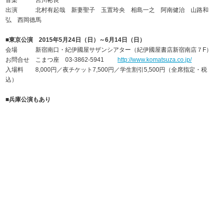
出演 北村有起哉 新妻聖子 玉置玲央 相島一之 阿南健治 山路和
弘 西岡德馬
■東京公演 2015年5月24日（日）～6月14日（日）
会場 新宿南口・紀伊國屋サザンシアター（紀伊國屋書店新宿南店７F）
お問合せ こまつ座 03-3862-5941
http://www.komatsuza.co.jp/
入場料 8,000円／夜チケット7,500円／学生割引5,500円（全席指定・税
込）
■兵庫公演もあり