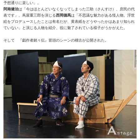
予想通りに楽しい」。
阿南健治
は「今はほとんどいなくなってしまった三助（さんすけ）、庶民の代
表です」、蔦屋重三郎を演じる
西岡德馬
は「不思議な魅力がある怪人物。浮世
絵をプロデュースしたことは有名だが、黄表紙をどうやったかはあまり知られ
ていない」と演じる人物を紹介、役に魅了されている様子がうかがえた。
そして 『戯作者銘々伝』冒頭のシーンの稽古が公開された。