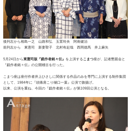
後列左から相島一之 山路和弘 玉置玲央 阿南健治
前列左から 東憲司 新妻聖子 北村有起哉 西岡德馬 井上麻矢
5月24日から
東憲司版『戯作者銘々伝』
を上演する
こまつ
座が、記者懇親会と
『戯作者銘々伝』の公開稽古を行った。
こまつ座は座付作者井上ひさしに関係する作品のみを専門に上演する制作集団
として、1984年に『頭痛肩こり樋口一葉』公演で旗揚げ。
以来、公演を重ね、今回の『戯作者銘々伝』が第109回公演となる。