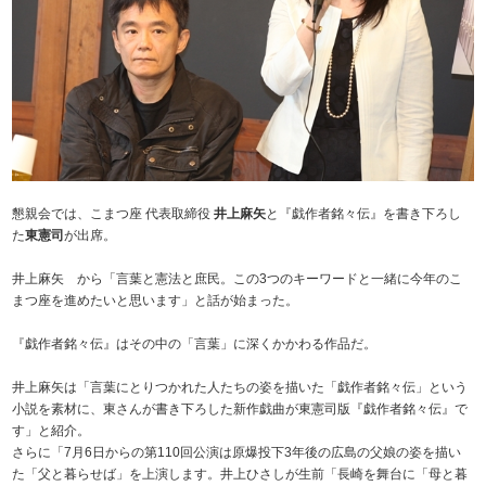
懇親会では、こまつ座 代表取締役
井上麻矢
と『戯作者銘々伝』を書き下ろし
た
東憲司
が出席。
井上麻矢 から「言葉と憲法と庶民。この3つのキーワードと一緒に今年のこ
まつ座を進めたいと思います」と話が始まった。
『戯作者銘々伝』はその中の「言葉」に深くかかわる作品だ。
井上麻矢は「言葉にとりつかれた人たちの姿を描いた「戯作者銘々伝」という
小説を素材に、東さんが書き下ろした新作戯曲が東憲司版『戯作者銘々伝』で
す」と紹介。
さらに「7月6日からの第110回公演は原爆投下3年後の広島の父娘の姿を描い
た「父と暮らせば」を上演します。井上ひさしが生前「長崎を舞台に「母と暮