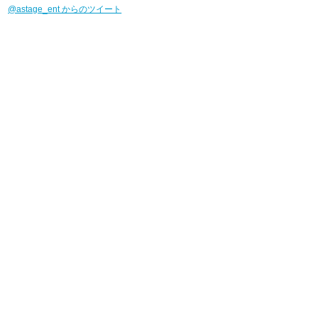
@astage_ent からのツイート