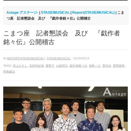
Astage-アステージ-
|
STAGE/MUSICAL
|
Report(STAGE/MUSICAL)
| こま
つ座 記者懇談会 及び 『戯作者銘々伝』公開稽古
こまつ座 記者懇談会 及び 『戯作者
銘々伝』公開稽古
IN
REPORT(STAGE/MUSICAL)
,
STAGE/MUSICAL
· 2015/05/13
TAGS:
井上ひさし
,
北村有起哉
,
妻聖子
,
山路和弘
,
戯作者銘々伝
,
相島一之
,
置玲央
,
西岡德馬
,
阿南健治