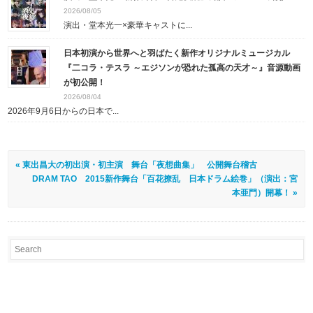
2026/08/05
演出・堂本光一×豪華キャストに...
日本初演から世界へと羽ばたく新作オリジナルミュージカル
『二コラ・テスラ ～エジソンが恐れた孤高の天才～』音源動画
が初公開！
2026/08/04
2026年9月6日からの日本で...
« 東出昌大の初出演・初主演 舞台「夜想曲集」 公開舞台稽古
DRAM TAO 2015新作舞台「百花撩乱 日本ドラム絵巻」（演出：宮
本亜門）開幕！ »