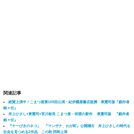
関連記事
絶賛上演中！こまつ座第109回公演・紀伊國屋書店提携 東憲司版『戯作者
銘々伝』
井上ひさし×東憲司×宮川彬良 こまつ座・待望の新作 東憲司版 『戯作者
銘々伝』
『十一ぴきのネコ』 『マンザナ、わが町』公開稽古 井上ひさしの時代を
社会を見つめる2作品 この秋 同時上演