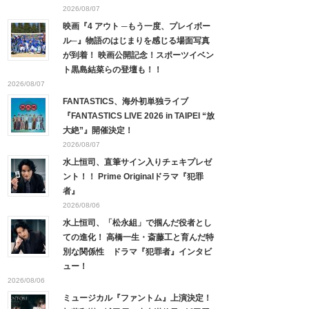
2026/08/07
映画『4 アウト ─もう一度、プレイボー
ル─』物語のはじまりを感じる場面写真
が到着！ 映画公開記念！スポーツイベン
ト黒島結菜らの登壇も！！
2026/08/07
FANTASTICS、海外初単独ライブ
『FANTASTICS LIVE 2026 in TAIPEI “放
大絶”』開催決定！
2026/08/07
水上恒司、直筆サイン入りチェキプレゼ
ント！！ Prime Originalドラマ『犯罪
者』
2026/08/06
水上恒司、「松永組」で掴んだ役者とし
ての進化！ 高橋一生・斎藤工と育んだ特
別な関係性 ドラマ『犯罪者』インタビ
ュー！
2026/08/06
ミュージカル『ファントム』上演決定！