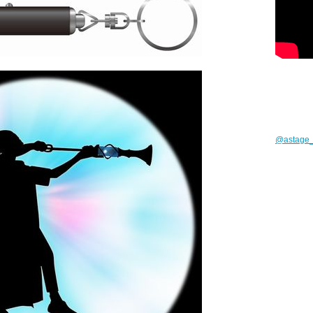
@astag