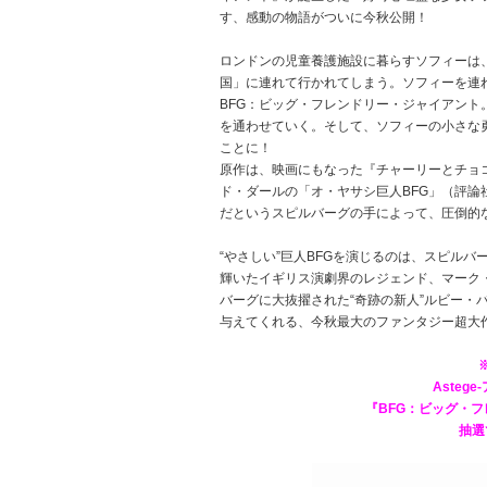
す、感動の物語がついに今秋公開！
ロンドンの児童養護施設に暮らすソフィーは、
国」に連れて行かれてしまう。ソフィーを連
BFG：ビッグ・フレンドリー・ジャイアント
を通わせていく。そして、ソフィーの小さな
ことに！
原作は、映画にもなった『チャーリーとチョ
ド・ダールの「オ・ヤサシ巨人BFG」（評
だというスピルバーグの手によって、圧倒的
“やさしい”巨人BFGを演じるのは、スピル
輝いたイギリス演劇界のレジェンド、マーク
バーグに大抜擢された“奇跡の新人”ルビー・
与えてくれる、今秋最大のファンタジー超大
Asteg
『BFG：ビッグ・
抽選