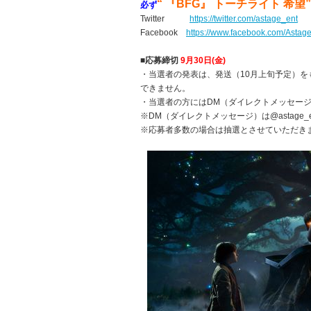
“ 『BFG』 トーチライト
希望”
必ず
Twitter
https://twitter.com/astage_ent
Facebook
https://www.facebook.com/Astag
■応募締切
9
月30日(金)
・当選者の発表は、発送（10月上旬予定）
できません。
・当選者の方にはDM（ダイレクトメッセー
※DM（ダイレクトメッセージ）は@astag
※応募者多数の場合は抽選とさせていただき