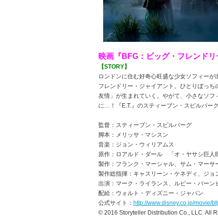
映画『BFG：ビッグ・フレンド
【STORY】
ロンドンに住む好奇心旺盛な少女ソフィーが
フレンドリー・ジャイアント。ひとりぼっち
友情」が生まれていく。やがて、小さなソフ
に…！『E.T.』のスティーブン・スピルバ
監督：スティーブン・スピルバーグ
脚本：メリッサ・マシスン
音楽：ジョン・ウィリアムス
原作：ロアルド・ダール 「オ・ヤサシ巨人B
製作：フランク・マーシャル、サム・マーサ
製作総指揮：キャスリーン・ケネディ、ジョ
出演：マーク・ライランス、ルビー・バーン
配給：ウォルト・ディズニー・ジャパン
公式サイト：
http://www.disney.co.jp/movie/bf
© 2016 Storyteller Distribution Co., LLC. Al