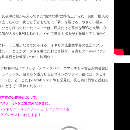
真夜中に窓から入ってきた“巨大な手”に持ち上げられ、突如「巨人の
れ去ったのは、夜ごと子どもたちに「夢」を届ける、やさしい巨人
。ひとりぼっちだったソフィーは、巨人だけど孤独なBFGと次第に心
勇気が大きなBFGを動かし、やがて世界を揺るがす脅威と立ち向かう
コレート工場』などで知られる、イギリス児童文学界の巨匠ロアル
論社刊）。どこかダークさを備えたおとぎ話が、自身もダールのファン
な世界観と映像美でついに映画化！
バーグ監督作品『ブリッジ・オブ・スパイ』でアカデミー賞助演男優賞に
・ライランス。彼と心を通わせるヒロインのソフィー役には、スピル
バーンヒルと、こだわりのキャスト陣も必見だ。見る者に興奮と感動を
作にどうぞご期待ください！
※本作の公開を記念して、
e-アステージ-をご覧のみなさまに、
フレンドリー・ジャイアント』
トーチライト
を
でプレゼントいたします！！