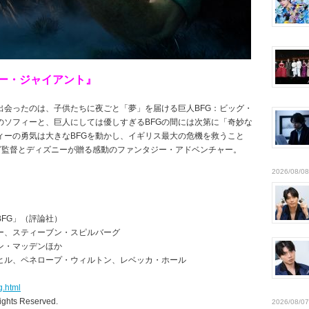
リー・ジャイアント』
出会ったのは、子供たちに夜ごと「夢」を届ける巨人BFG：ビッグ・
のソフィーと、巨人にしては優しすぎるBFGの間には次第に「奇妙な
ィーの勇気は大きなBFGを動かし、イギリス最大の危機を救うこと
ーグ監督とディズニーが贈る感動のファンタジー・アドベンチャー。
2026/08/08
FG」（評論社）
ー、スティーブン・スピルバーグ
ン・マッデンほか
ヒル、ペネロープ・ウィルトン、レベッカ・ホール
g.html
l Rights Reserved.
2026/08/07