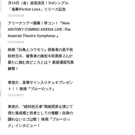
月14日（金）放送決定！3rdシングル
「鬼事/Fiction Love」リリース記念
2026/08/08
アリーナツアー開幕！帝コン！『New
HISTORY COMING ARENA LIVE -The
Imperial Theatre Symphony-』
2026/08/08
映画『白鳥とコウモリ』容疑者の息子役
松村北斗、被害者の娘役今田美桜 2人が
新たに挑む役どころとは？ 新規場面写真
解禁！
東啓介、直筆サイン入りチェキプレゼン
ト！！ 映画『ブルーロック』
2026/08/07
東啓介、”絶対的王者”馬狼照英を演じて
得た達成感と役者としての覚醒！自身の
譲れないエゴは歌！ 映画『ブルーロッ
ク』インタビュー！