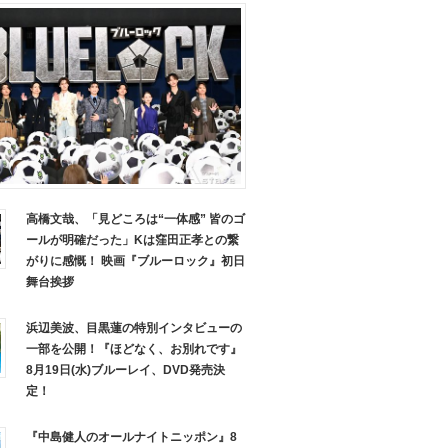
高橋文哉、「見どころは“一体感” 皆のゴ
ールが明確だった」Kは窪田正孝との繋
がりに感慨！ 映画『ブルーロック』初日
舞台挨拶
浜辺美波、目黒蓮の特別インタビューの
一部を公開！『ほどなく、お別れです』
8月19日(水)ブルーレイ、DVD発売決
定！
『中島健人のオールナイトニッポン』8