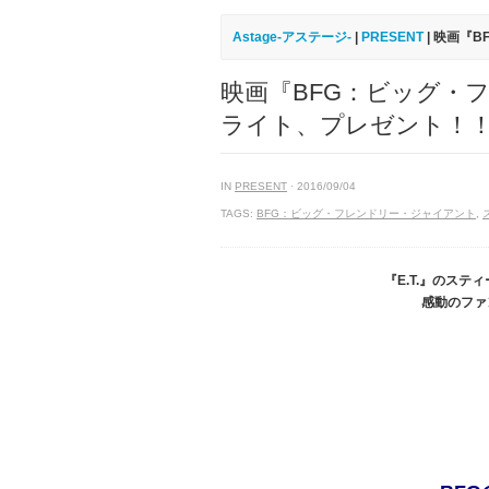
Astage-アステージ-
|
PRESENT
| 映画『
映画『BFG：ビッグ・
ライト、プレゼント！
IN
PRESENT
· 2016/09/04
TAGS:
BFG：ビッグ・フレンドリー・ジャイアント
,
『E.T.』のス
感動のファ