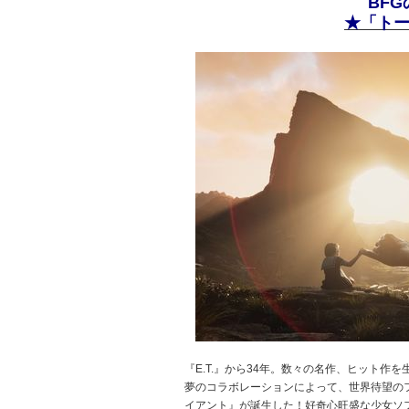
BF
★「ト
『E.T.』から34年。数々の名作、ヒット
夢のコラボレーションによって、世界待望の
イアント』が誕生した！好奇心旺盛な少女ソフ