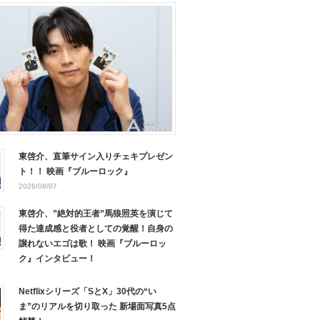
東啓介、直筆サイン入りチェキプレゼン
ト！！ 映画『ブルーロック』
2026/08/07
東啓介、”絶対的王者”馬狼照英を演じて
得た達成感と役者としての覚醒！自身の
譲れないエゴは歌！ 映画『ブルーロッ
ク』インタビュー！
Netflixシリーズ「SとX」30代の“い
ま”のリアルを切り取った 新場面写真5点