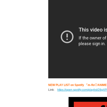
NEW PLAY LIST on Spotify 「m-flo♡ANIM
Link:
https://open.spotify.com/playlist/28