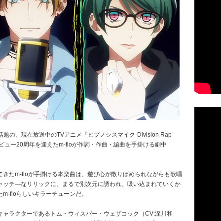
、現在放送中のTVアニメ『ヒプノシスマイク-Division Rap
ジャーデビュー20周年を迎えたm-floが作詞・作曲・編曲を手掛ける劇中
きたm-floが手掛ける本楽曲は、遊び心が散りばめられながらも歌唱
ャッチ―なリリックに、まるで別次元に誘われ、吸い込まれていくか
-floらしいキラーチューンだ。
ャラクターであるトム・ウィスパー・ウェザコック（CV:深川和