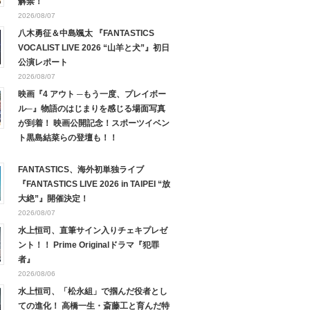
解禁！
2026/08/07
八木勇征＆中島颯太 『FANTASTICS
VOCALIST LIVE 2026 “山羊と犬”』初日
公演レポート
2026/08/07
映画『4 アウト ─もう一度、プレイボー
ル─』物語のはじまりを感じる場面写真
が到着！ 映画公開記念！スポーツイベン
ト黒島結菜らの登壇も！！
FANTASTICS、海外初単独ライブ
『FANTASTICS LIVE 2026 in TAIPEI “放
大絶”』開催決定！
2026/08/07
水上恒司、直筆サイン入りチェキプレゼ
ント！！ Prime Originalドラマ『犯罪
者』
2026/08/06
水上恒司、「松永組」で掴んだ役者とし
ての進化！ 高橋一生・斎藤工と育んだ特