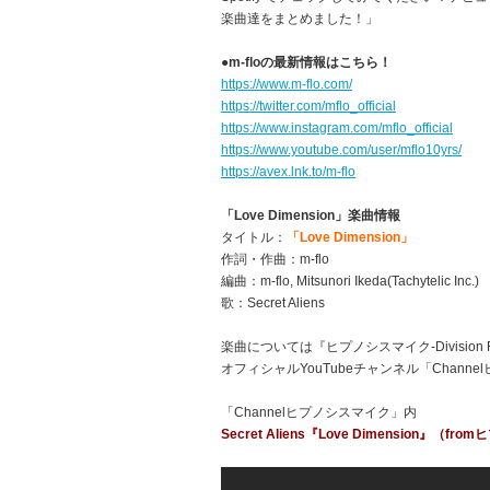
楽曲達をまとめました！」
●m-floの最新情報はこちら！
https://www.m-flo.com/
https://twitter.com/mflo_official
https://www.instagram.com/mflo_official
https://www.youtube.com/user/mflo10yrs/
https://avex.lnk.to/m-flo
「Love Dimension」楽曲情報
タイトル：
「Love Dimension」
作詞・作曲：m-flo
編曲：m-flo, Mitsunori Ikeda(Tachytelic Inc.)
歌：Secret Aliens
楽曲については『ヒプノシスマイク-Division Rap 
オフィシャルYouTubeチャンネル「Chann
「Channelヒプノシスマイク」内
Secret Aliens『Love Dimension』（fr