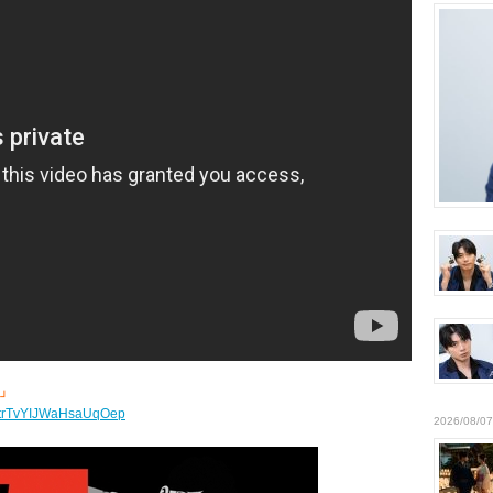
E」
gXFtrTvYIJWaHsaUqOep
2026/08/07