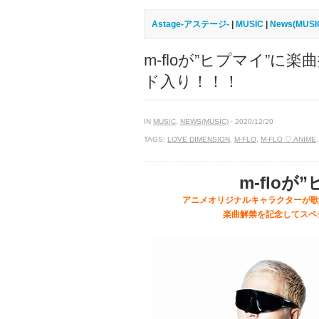
Astage-アステージ-
|
MUSIC
|
News(MUSI
m-floが”ヒプマイ”に楽曲
ド入り！！！
IN
MUSIC
,
NEWS(MUSIC)
· 2020/12/20
TAGS:
LOVE DIMENSION
,
M-FLO
,
M-FLO ♡ ANIME
m-flo
アニメオリジナルキャラクターが歌唱す
楽曲解禁を記念してスペシャ