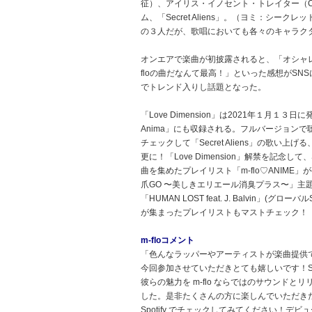
征）、アイリス・イノセント・トレイター（CV
ム、「Secret Aliens」。（ヨミ：シ
の３人だが、歌唱においても各々のキャラク
オンエアで楽曲が初披露されると、「オシャレ
floの曲だなんて最高！」といった感想がSNSに
でトレンド入りし話題となった。
「Love Dimension」は2021年１月１３日に
Anima」にも収録される。フルバージョン
チェックして「Secret Aliens」の歌
更に！「Love Dimension」解禁を記念して
曲を集めたプレイリスト「m-flo♡ANIME」が公開
爪GO 〜美しきエリエール消臭プラス〜」主題歌
「HUMAN LOST feat. J. Balvin
が集まったプレイリストもマストチェック！
m-floコメント
「色んなラッパーやアーティストが楽曲提供
今回参加させていただきとても嬉しいです！Sec
彼らの魅力を m-flo ならではのサウンドとリ
した。是非たくさんの方に楽しんでいただきたいで
Spotify でチェックしてみてください！デ