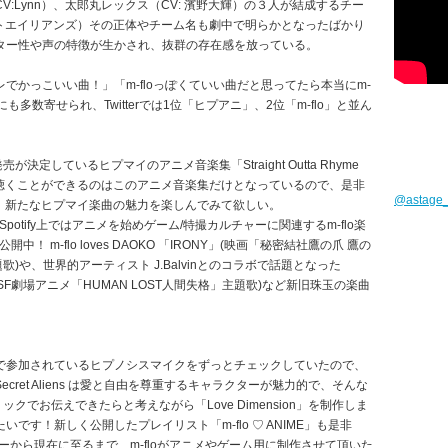
:Lynn）、太郎丸レックス（CV: 濱野大輝）の３人が結成するチー
ークレットエイリアンズ）その正体やチーム名も劇中で明らかとなったばかり
ター性や声の特徴が生かされ、抜群の存在感を放っている。
でかっこいい曲！」「m-floっぽくていい曲だと思ってたら本当にm-
も多数寄せられ、Twitterでは1位「ヒプアニ」、2位「m-flo」と並ん
発売が決定しているヒプマイのアニメ音楽集「Straight Outta Rhyme
で聴くことができるのはこのアニメ音楽集だけとなっているので、是非
@astag
い上げる、新たなヒプマイ楽曲の魅力を楽しんでみて欲しい。
、Spotify上ではアニメを始めゲーム/特撮カルチャーに関連するm-flo楽
中！ m-flo loves DAOKO 「IRONY」(映画「秘密結社鷹の爪 鷹の
)や、世界的アーティスト J.Balvinとのコラボで話題となった
」(グローバルSF劇場アニメ「HUMAN LOST人間失格」主題歌)など新旧珠玉の楽曲
で参加されているヒプノシスマイクをずっとチェックしていたので、
ret Aliens は愛と自由を尊重するキャラクターが魅力的で、そんな
リックでお伝えできたらと考えながら「Love Dimension」を制作しま
す！新しく公開したプレイリスト「m-flo ♡ ANIME」も是非
ビューから現在に至るまで、m-floがアニメやゲーム用に制作させて頂いた