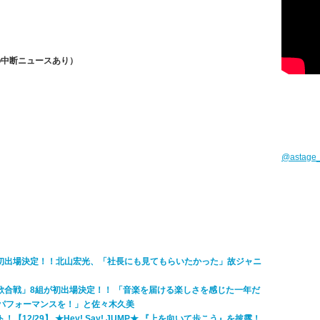
間の中断ニュースあり）
@astag
歌合戦」初出場決定！！北山宏光、「社長にも見てもらいたかった」故ジャニ
白歌合戦」8組が初出場決定！！ 「音楽を届ける楽しさを感じた一年だ
るパフォーマンスを！」と佐々木久美
【12/29】 ★Hey! Say! JUMP★ 『上を向いて歩こう』を披露！