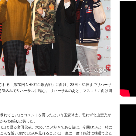
れる「第70回 NHK紅白歌合戦」に向け、28日～31日までリハーサ
意気込みでリハーサルに臨む。 リハーサルのあと、マスコミに向け囲
｢暴れてこい｣とコメントを貰ったという玉森裕太。思わず北山宏光が
らね(笑)｣と笑った。‬
った｣と語る宮田俊哉。大のアニメ好きである彼は、今回LiSAと一緒に
こんな近い席(でLiSAを見れること)は一生に一度！絶対に抽選で当た