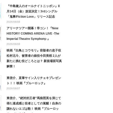
『中島健人のオールナイトニッポン』8
月14日（金）放送決定！3rdシングル
「鬼事/Fiction Love」リリース記念
2026/08/08
アリーナツアー開幕！帝コン！『New
HISTORY COMING ARENA LIVE -The
Imperial Theatre Symphony-』
2026/08/08
映画『白鳥とコウモリ』容疑者の息子役
松村北斗、被害者の娘役今田美桜 2人が
新たに挑む役どころとは？ 新規場面写真
解禁！
東啓介、直筆サイン入りチェキプレゼン
ト！！ 映画『ブルーロック』
2026/08/07
東啓介、”絶対的王者”馬狼照英を演じて
得た達成感と役者としての覚醒！自身の
譲れないエゴは歌！ 映画『ブルーロッ