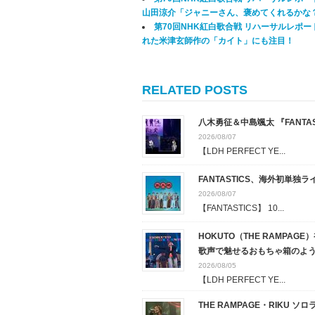
山田涼介「ジャニーさん、褒めてくれるかな
第70回NHK紅白歌合戦 リハーサルレポー
れた米津玄師作の「カイト」にも注目！
RELATED POSTS
八木勇征＆中島颯太 『FANTAST
2026/08/07
【LDH PERFECT YE...
FANTASTICS、海外初単独ライブ『
2026/08/07
【FANTASTICS】 10...
HOKUTO（THE RAMPAG
歌声で魅せるおもちゃ箱のようなス
2026/08/05
【LDH PERFECT YE...
THE RAMPAGE・RIKU ソ