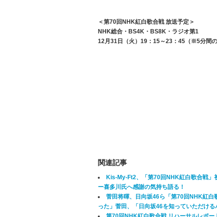
＜第70回NHK紅白歌合戦 放送予定＞
NHK総合・BS4K・BS8K・ラジオ第1
12月31日（火）19：15～23：45（※5分
関連記事
Kis-My-Ft2、「第70回NHK紅白
ー喜多川氏へ感謝の気持ち語る！
菅田将暉、日向坂46ら「第70回NHK紅
った」菅田、「日向坂46を知っていただけ
第70回NHK紅白歌合戦 リハーサルレポート！