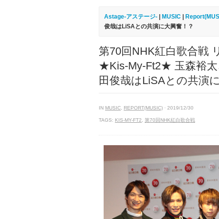
Astage-アステージ-
|
MUSIC
|
Report(MUS
俊哉はLiSAとの共演に大興奮！？
第70回NHK紅白歌合戦
★Kis-My-Ft2★ 
田俊哉はLiSAとの共演
IN
MUSIC
,
REPORT(MUSIC)
· 2019/12/30
TAGS:
KIS-MY-FT2
,
第70回NHK紅白歌合戦