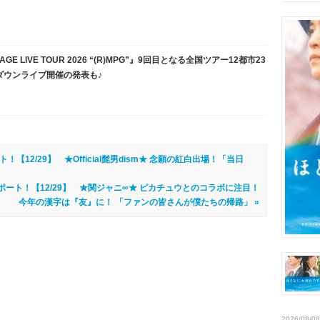
PAGE LIVE TOUR 2026 “(R)MPG”』9回目となる全国ツアー12都市23
ダウンライブ開催の発表も♪
！【12/29】 ★Official髭男dism★ 念願の紅白出場！「当日
ポート！【12/29】 ★関ジャニ∞★ ‪ピカチュウとのコラボに注目！
今年の漢字は『友』に！ 「ファンの皆さんが僕たちの帰路」 »
2026/08/08