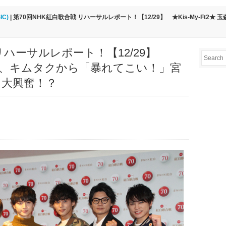
IC)
| 第70回NHK紅白歌合戦 リハーサルレポート！【12/29】 ★Kis-My-Ft2
 リハーサルレポート！【12/29】
‪玉森裕太、キムタクから「暴れてこい！」宮
に大興奮！？