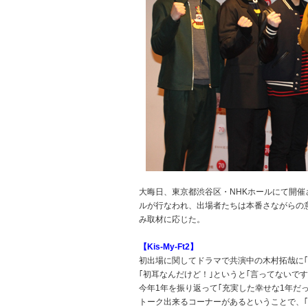
大晦日、東京都渋谷区・NHKホールにて開催さ
ルが行なわれ、出場者たちは本番さながらの
み取材に応じた。
【Kis-My-Ft2】‬
‪初出場に関してドラマで共演中の木村拓哉に
｢初耳なんだけど！｣というと｢言ってないですか
‪今年1年を振り返って｢充実した幸せな1年だ
トーク出来るコーナーがあるということで、｢