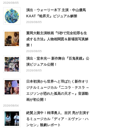
2026/08/05
演出・ウォーリー木下 主演・中山優馬
KAAT『蛙昇天』ビジュアル解禁
2026/08/05
重岡大毅主演映画『5秒で完全犯罪を生
成する方法』人物相関図＆新場面写真解
禁！
2026/08/05
演出・堂本光一 新作舞台『百鬼夜鏡』公
演ビジュアル公開！
2026/08/05
日本初演から世界へと羽ばたく新作オリ
ジナルミュージカル『二コラ・テスラ ～
エジソンが恐れた孤高の天才～』音源動
画が初公開！
2026/08/04
絶賛上演中！柿澤勇人、吉沢 亮が主演す
るミュージカル「ディア・エヴァン・ハ
ンセン」観劇レポート