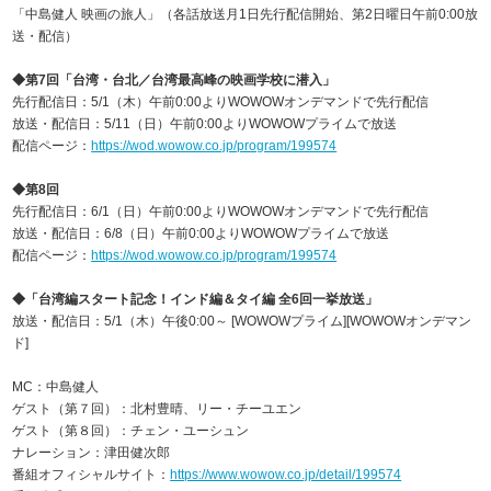
「中島健⼈ 映画の旅⼈」（各話放送月1日先⾏配信開始、第2日曜日午前0:00放
送・配信）
◆第7回「台湾・台北／台湾最高峰の映画学校に潜入」
先行配信日：5/1（木）午前0:00よりWOWOWオンデマンドで先⾏配信
放送・配信日：5/11（日）午前0:00よりWOWOWプライムで放送
配信ページ：
https://wod.wowow.co.jp/program/199574
◆第8回
先行配信日：6/1（日）午前0:00よりWOWOWオンデマンドで先⾏配信
放送・配信日：6/8（日）午前0:00よりWOWOWプライムで放送
配信ページ：
https://wod.wowow.co.jp/program/199574
◆「台湾編スタート記念！インド編＆タイ編 全6回一挙放送」
放送・配信日：5/1（木）午後0:00～ [WOWOWプライム][WOWOWオンデマン
ド]
MC：中島健人
ゲスト（第７回）：北村豊晴、リー・チーユエン
ゲスト（第８回）：チェン・ユーシュン
ナレーション：津⽥健次郎
番組オフィシャルサイト：
https://www.wowow.co.jp/detail/199574