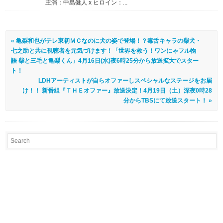
主演：中島健人 x ヒロイン：...
« 亀梨和也がテレ東初ＭＣなのに犬の姿で登場！？毒舌キャラの柴犬・
七之助と共に視聴者を元気づけます！「世界を救う！ワンにゃフル物
語 柴と三毛と亀梨くん」4月16日(水)夜6時25分から放送拡大でスター
ト！
LDHアーティストが自らオファーしスペシャルなステージをお届
け！！ 新番組『ＴＨＥオファー』放送決定！4月19日（土）深夜0時28
分からTBSにて放送スタート！ »