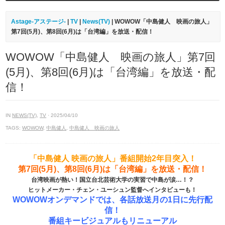
Astage-アステージ-
|
TV
|
News(TV)
| WOWOW「中島健人 映画の旅人」
第7回(5月)、第8回(6月)は「台湾編」を放送・配信！
WOWOW「中島健人 映画の旅人」第7回
(5月)、第8回(6月)は「台湾編」を放送・配
信！
IN
NEWS(TV)
,
TV
· 2025/04/10
TAGS:
WOWOW
,
中島健人
,
中島健人 映画の旅人
「中島健人 映画の旅人」番組開始2年目突入！
第7回(5月)、第8回(6月)は「台湾編」を放送・配信！
台湾映画が熱い！国立台北芸術大学の実習で中島が涙…！？
ヒットメーカー・チェン・ユーシュン監督へインタビューも！
WOWOWオンデマンドでは、各話放送月の1日に先行配
信！
番組キービジュアルもリニューアル