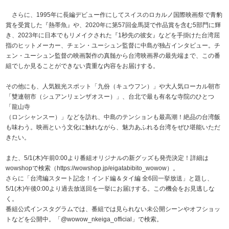
さらに、1995年に長編デビュー作にしてスイスのロカルノ国際映画祭で青豹
賞を受賞した『熱帯魚』や、2020年に第57回金馬奨で作品賞を含む5部門に輝
き、2023年に日本でもリメイクされた『1秒先の彼女』などを手掛けた台湾屈
指のヒットメーカー、チェン・ユーシュン監督に中島が独占インタビュー。チ
ェン・ユーシュン監督の映画製作の真髄から台湾映画界の最先端まで、この番
組でしか見ることができない貴重な内容をお届けする。
その他にも、人気観光スポット「九份（キュウフン）」や大人気ローカル朝市
「雙連朝市（シュアンリェンザオスー）」、台北で最も有名な寺院のひとつ
「龍山寺
（ロンシャンスー）」などを訪れ、中島のテンションも最高潮！絶品の台湾飯
も味わう。映画という文化に触れながら、魅力あふれる台湾をぜひ堪能いただ
きたい。
また、5/1(木)午前0:00より番組オリジナルの新グッズも発売決定！詳細は
wowshopで検索（https://wowshop.jp/eigatabibito_wowow）。
さらに「台湾編スタート記念！インド編＆タイ編 全6回一挙放送」と題し、
5/1(木)午後0:00より過去放送回を一挙にお届けする。この機会をお見逃しな
く。
番組公式インスタグラムでは、番組では見られない未公開シーンやオフショッ
トなどを公開中。「@wowow_nkeiga_official」で検索。