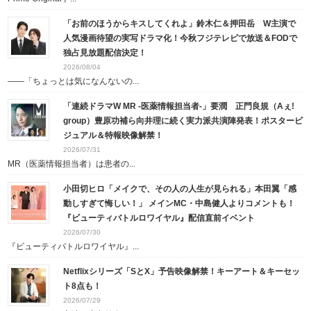
「お前のほうからキスしてくれよ」鈴木仁＆押田岳 W主演で
人気漫画待望の実写ドラマ化！今秋フジテレビで放送＆FODで
独占見放題配信決定！
2026/08/04
――「ちょっとは気になんないの...
「連続ドラマW MR -医薬情報担当者-」要潤 正門良規（Aぇ!
group）豊原功補ら向井理に続く実力派共演陣発表！ポスタービ
ジュアル＆特報映像解禁！
2026/07/31
MR（医薬情報担当者）は患者の...
小田切ヒロ「メイクで、その人の人生が見られる」本田翼「感
動しすぎて悔しい！」 メインMC・中島健人よりコメントも！
『ビューティバトルロワイヤル』配信直前イベント
2026/07/30
『ビューティバトルロワイヤル』...
Netflixシリーズ「SとX」予告映像解禁！キーアート＆キーセッ
ト8点も！
2026/07/29