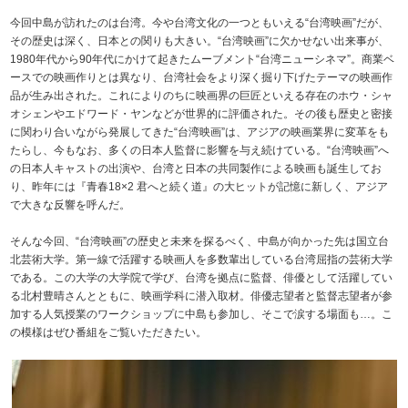
今回中島が訪れたのは台湾。今や台湾文化の一つともいえる“台湾映画”だが、
その歴史は深く、日本との関りも大きい。“台湾映画”に欠かせない出来事が、
1980年代から90年代にかけて起きたムーブメント“台湾ニューシネマ”。商業ベ
ースでの映画作りとは異なり、台湾社会をより深く掘り下げたテーマの映画作
品が生み出された。これによりのちに映画界の巨匠といえる存在のホウ・シャ
オシェンやエドワード・ヤンなどが世界的に評価された。その後も歴史と密接
に関わり合いながら発展してきた“台湾映画”は、アジアの映画業界に変革をも
たらし、今もなお、多くの日本人監督に影響を与え続けている。“台湾映画”へ
の日本人キャストの出演や、台湾と日本の共同製作による映画も誕生してお
り、昨年には『青春18×2 君へと続く道』の大ヒットが記憶に新しく、アジア
で大きな反響を呼んだ。
そんな今回、“台湾映画”の歴史と未来を探るべく、中島が向かった先は国立台
北芸術大学。第一線で活躍する映画人を多数輩出している台湾屈指の芸術大学
である。この大学の大学院で学び、台湾を拠点に監督、俳優として活躍してい
る北村豊晴さんとともに、映画学科に潜入取材。俳優志望者と監督志望者が参
加する人気授業のワークショップに中島も参加し、そこで涙する場面も…。こ
の模様はぜひ番組をご覧いただきたい。