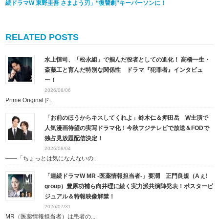
続ドラマW 東野圭吾 さまよう刃」“復讐劇”キーパーソンに！
RELATED POSTS
水上恒司、「松永組」で掴んだ役者としての進化！ 高橋一生・
斎藤工と育んだ特別な関係性 ドラマ『犯罪者』インタビュ
ー！
2026/08/06
Prime Originalド...
「お前のほうからキスしてくれよ」鈴木仁＆押田岳 W主演で
人気漫画待望の実写ドラマ化！今秋フジテレビで放送＆FODで
独占見放題配信決定！
2026/08/04
――「ちょっとは気になんないの...
「連続ドラマW MR -医薬情報担当者-」要潤 正門良規（Aぇ!
group）豊原功補ら向井理に続く実力派共演陣発表！ポスタービ
ジュアル＆特報映像解禁！
2026/07/31
MR（医薬情報担当者）は患者の...