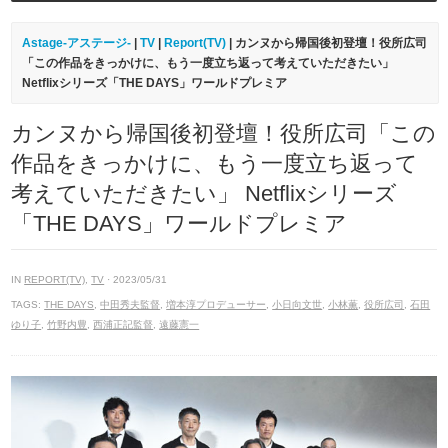
Astage-アステージ-
|
TV
|
Report(TV)
| カンヌから帰国後初登壇！役所広司
「この作品をきっかけに、もう一度立ち返って考えていただきたい」
Netflixシリーズ「THE DAYS」ワールドプレミア
カンヌから帰国後初登壇！役所広司「この
作品をきっかけに、もう一度立ち返って
考えていただきたい」 Netflixシリーズ
「THE DAYS」ワールドプレミア
IN
REPORT(TV)
,
TV
· 2023/05/31
TAGS:
THE DAYS
,
中田秀夫監督
,
増本淳プロデューサー
,
小日向文世
,
小林薫
,
役所広司
,
石田
ゆり子
,
竹野内豊
,
西浦正記監督
,
遠藤憲一