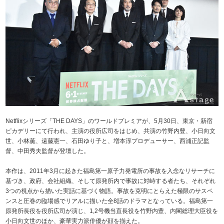
Netflixシリーズ「THE DAYS」のワールドプレミアが、5月30日、東京・新宿
ピカデリーにて行われ、主演の役所広司をはじめ、共演の竹野内豊、小日向文
世、小林薫、遠藤憲一、石田ゆり子と、増本淳プロデューサー、西浦正記監
督、中田秀夫監督が登壇した。
本作は、2011年3月に起きた福島第一原子力発電所の事故を入念なリサーチに
基づき、政府、会社組織、そして原発所内で事故に対峙する者たち、それぞれ
3つの視点から描いた実話に基づく物語。事故を克明にとらえた極限のサスペ
ンスと圧巻の臨場感でリアルに描いた全8話のドラマとなっている。福島第一
原発所長役を役所広司が演じ、1,2号機当直長役を竹野内豊、内閣総理大臣役を
小日向文世のほか、豪華実力派俳優が顔を揃えた。