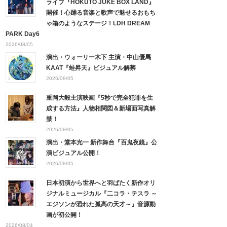
ライブ『HOKUTO JUKE BOX LAND』
開催！心踊る音楽と歌声で魅せるおもち
ゃ箱のようなステージ！LDH DREAM
PARK Day6
2026/08/05
演出・ウォーリー木下 主演・中山優馬
KAAT『蛙昇天』ビジュアル解禁
2026/08/05
重岡大毅主演映画『5秒で完全犯罪を生
成する方法』人物相関図＆新場面写真解
禁！
2026/08/05
演出・堂本光一 新作舞台『百鬼夜鏡』公
演ビジュアル公開！
2026/08/05
日本初演から世界へと羽ばたく新作オリ
ジナルミュージカル『二コラ・テスラ ～
エジソンが恐れた孤高の天才～』音源動
画が初公開！
2026/08/04