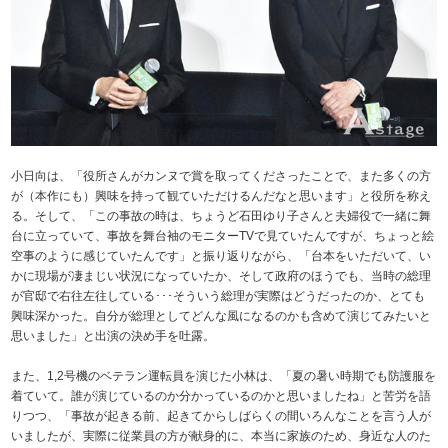
小日向は、「役所さんがカンヌで賞を取ってくださったことで、また多くの方
が（本作にも）興味を持って観ていただけるんだなと思います」と役所を称え
る。そして、「この事故の時は、ちょうど石田ゆり子さんと夫婦役で一緒に舞
台に立っていて、事故を舞台袖のモニターTVで見ていたんですが、ちょっと絵
空事のように感じていたんです」と振り返りながら、「台本をいただいて、い
かに現場が凄まじい状況になっていたか、そして政府のほうでも、当時の総理
が官邸で右往左往している･･･そういう総理が実際はどうだったのか、とても
興味深かった。自分が総理としてどんな風になるのかも含めて演じてみたいと
思いました」と出演の決め手を吐露。
また、1,2号機のベテラン運転員を演じた小林は、「夏の暑い時期でも防護服を
着ていて。誰が演じているのか分かっているのかと思いましたね」と苦労を語
りつつ、「事故が起きる前、起きてからしばらくの間いろんなことを言う人が
いましたが、実際に従業員の方が献身的に、本当に家族のため、身近な人のた