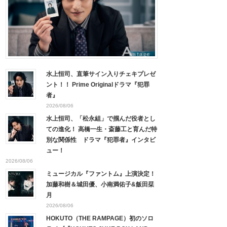
水上恒司、直筆サイン入りチェキプレゼ
ント！！ Prime Originalドラマ『犯罪
者』
2026/08/06
水上恒司、「松永組」で掴んだ役者とし
ての進化！ 高橋一生・斎藤工と育んだ特
別な関係性 ドラマ『犯罪者』インタビ
ュー！
2026/08/06
ミュージカル『ファントム』上演決定！
加藤和樹＆城田優、小南満佑子&飯田栞
月
2026/08/06
HOKUTO（THE RAMPAGE）初のソロ