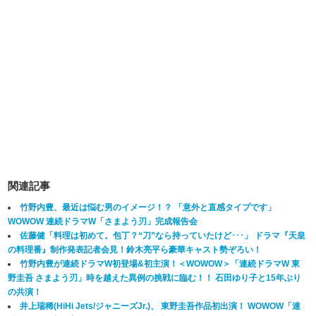
関連記事
竹野内豊、最近は悩む男のイメージ！？ 「意外と直感タイプです」
WOWOW 連続ドラマW「さまよう刃」完成報告会
佐藤健「料理は初めて。包丁？“刀”なら持っていたけど･･･」 ドラマ『天皇
の料理番』制作発表記者会見！鈴木亮平ら豪華キャスト勢ぞろい！
竹野内豊が連続ドラマW初登場&初主演！＜WOWOW＞「連続ドラマW 東
野圭吾 さまよう刃」時を越えた異例の挑戦に臨む！！ 石田ゆり子と15年ぶり
の共演！
井上瑞稀(HiHi Jets/ジャニーズJr.)、 東野圭吾作品初出演！ WOWOW「連