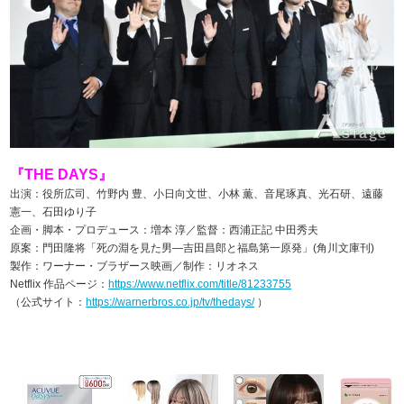
『THE DAYS』
出演：役所広司、竹野内 豊、小日向文世、小林 薫、音尾琢真、光石研、遠藤
憲一、石田ゆり子
企画・脚本・プロデュース：増本 淳／監督：西浦正記 中田秀夫
原案：門田隆将「死の淵を見た男―吉田昌郎と福島第一原発」(角川文庫刊)
製作：ワーナー・ブラザース映画／制作：リオネス
Netflix 作品ページ：
https://www.netflix.com/title/81233755
（公式サイト：
https://warnerbros.co.jp/tv/thedays/
）