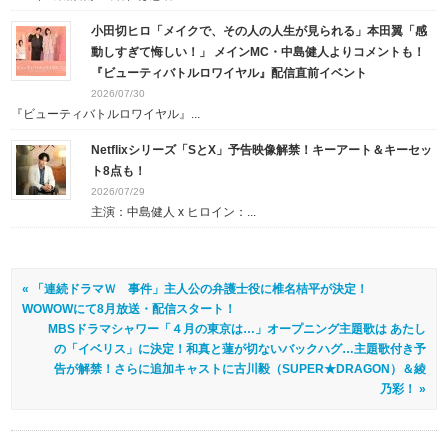
小田切ヒロ「メイクで、その人の人生が見られる」本田翼「感
動しすぎて悔しい！」 メインMC・中島健人よりコメントも！
『ビューティバトルロワイヤル』配信直前イベント
2026/07/30
『ビューティバトルロワイヤル』...
Netflixシリーズ「SとX」予告映像解禁！キーアート＆キーセッ
ト8点も！
2026/07/29
主演：中島健人 x ヒロイン：...
« 「連続ドラマＷ 事件」主人公の弁護士役に椎名桔平が決定！
WOWOWにて8月放送・配信スタート！
MBSドラマシャワー「４月の東京は…」オープニング主題歌は あたし
の「イベリス」に決定！和真と蓮が切ないバックハグ…主題歌付き予
告が解禁！さらに追加キャストに古川毅（SUPER★DRAGON）＆綾
乃彩！ »