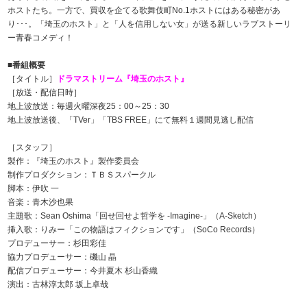
ホストたち。一方で、買収を企てる歌舞伎町No.1ホストにはある秘密があ
り･･･。「埼玉のホスト」と「人を信用しない女」が送る新しいラブストーリ
ー青春コメディ！
■番組概要
［タイトル］
ドラマストリーム『埼玉のホスト』
［放送・配信日時］
地上波放送：毎週火曜深夜25：00～25：30
地上波放送後、「TVer」「TBS FREE」にて無料１週間見逃し配信
［スタッフ］
製作：『埼玉のホスト』製作委員会
制作プロダクション：ＴＢＳスパークル
脚本：伊吹 一
音楽：青木沙也果
主題歌：Sean Oshima「回せ回せよ哲学を -Imagine-」（A-Sketch）
挿入歌：りみー「この物語はフィクションです」（SoCo Records）
プロデューサー：杉田彩佳
協力プロデューサー：磯山 晶
配信プロデューサー：今井夏木 杉山香織
演出：古林淳太郎 坂上卓哉