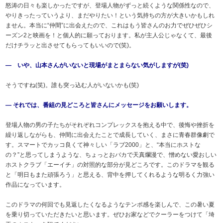
怒涛の日々も楽しかったですが、登場人物がずっと続くような関係性なので、
やりきったっていうより、まだやりたい！という気持ちの方が大きいかもしれ
ません。本当に“仲間”に出会えたので、これはもう皆さんのお力でぜひぜひシ
ーズン2と映画を！と個人的に願っております。私が主人公じゃなくて、最後
だけチラッと出させてもらってもいいので(笑)。
― いや、山本さんがいないと現場がまとまらない気がしますが(笑)
そうですね(笑)。誰も突っ込む人がいないかも(笑)
― それでは、番組の見どころと皆さんにメッセージをお願いします。
登場人物の男の子たちがそれぞれコンプレックスを抱える中で、後悔や挫折を
繰り返しながらも、仲間に出会えたことで成長していく、まさに青春群像劇で
す。スマートでカッコ良くて神々しい「ラブ2000」と、“本当にホストな
の？”と思ってしまうような、ちょっとおバカで天真爛漫で、憎めない愛おしい
ホストクラブ「エーイチ」の対照的な部分が見どころです。このドラマを観る
と「明日もまた頑張ろう」と思える、背中を押してくれるような明るく力強い
作品になっています。
このドラマの何回でも見返したくなるようなテンポ感を楽しんで、この暑い夏
を乗り切っていただきたいと思います。ぜひお家などでクーラーをつけて「埼