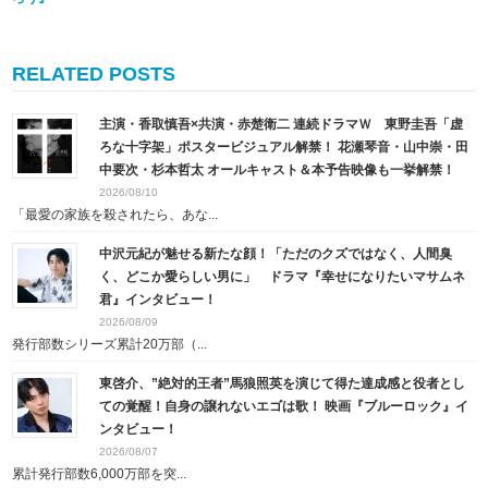
RELATED POSTS
主演・香取慎吾×共演・赤楚衛二 連続ドラマＷ 東野圭吾「虚
ろな十字架」ポスタービジュアル解禁！ 花瀬琴音・山中崇・田
中要次・杉本哲太 オールキャスト＆本予告映像も一挙解禁！
2026/08/10
「最愛の家族を殺されたら、あな...
中沢元紀が魅せる新たな顔！「ただのクズではなく、人間臭
く、どこか愛らしい男に」 ドラマ『幸せになりたいマサムネ
君』インタビュー！
2026/08/09
発行部数シリーズ累計20万部（...
東啓介、”絶対的王者”馬狼照英を演じて得た達成感と役者とし
ての覚醒！自身の譲れないエゴは歌！ 映画『ブルーロック』イ
ンタビュー！
2026/08/07
累計発行部数6,000万部を突...