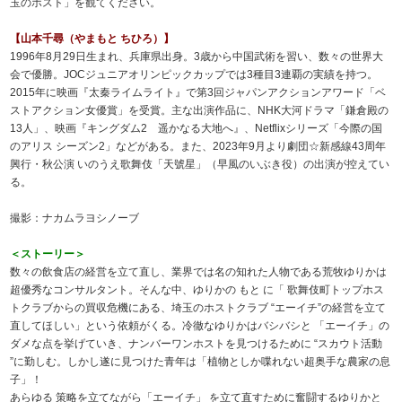
玉のホスト」を観てください。
【山本千尋（やまもと ちひろ）】
1996年8月29日生まれ、兵庫県出身。3歳から中国武術を習い、数々の世界大
会で優勝。JOCジュニアオリンピックカップでは3種目3連覇の実績を持つ。
2015年に映画『太秦ライムライト』で第3回ジャパンアクションアワード「ベ
ストアクション女優賞」を受賞。主な出演作品に、NHK大河ドラマ「鎌倉殿の
13人」、映画『キングダム2 遥かなる大地へ』、Netflixシリーズ「今際の国
のアリス シーズン2」などがある。また、2023年9月より劇団☆新感線43周年
興行・秋公演 いのうえ歌舞伎「天號星」（早風のいぶき役）の出演が控えてい
る。
撮影：ナカムラヨシノーブ
＜ストーリー＞
数々の飲食店の経営を立て直し、業界では名の知れた人物である荒牧ゆりかは
超優秀なコンサルタント。そんな中、ゆりかの もと に「 歌舞伎町トップホス
トクラブからの買収危機にある、埼玉のホストクラブ “エーイチ”の経営を立て
直してほしい」という依頼がくる。冷徹なゆりかはバシバシと 「エーイチ」の
ダメな点を挙げていき、ナンバーワンホストを見つけるために “スカウト活動
”に勤しむ。しかし遂に見つけた青年は「植物としか喋れない超奥手な農家の息
子」！
あらゆる 策略を立てながら「エーイチ」 を立て直すために奮闘するゆりかと