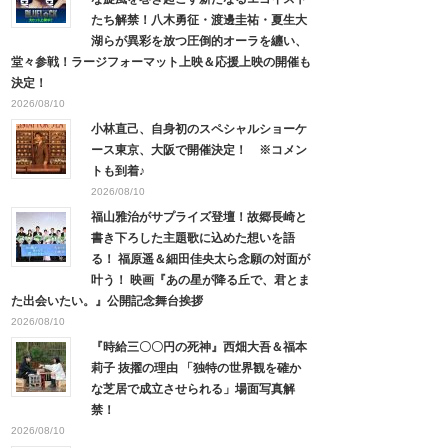
たち解禁！八木勇征・渡邊圭祐・夏生大
湖らが異彩を放つ圧倒的オーラを纏い、
堂々参戦！ラージフォーマット上映＆応援上映の開催も
決定！
2026/08/10
小林直己、自身初のスペシャルショーケ
ース東京、大阪で開催決定！ ※コメン
トも到着♪
2026/08/10
福山雅治がサプライズ登壇！故郷長崎と
書き下ろした主題歌に込めた想いを語
る！ 福原遥＆細田佳央太ら念願の対面が
叶う！ 映画『あの星が降る丘で、君とま
た出会いたい。』公開記念舞台挨拶
2026/08/10
『時給三〇〇円の死神』西畑大吾＆福本
莉子 抜擢の理由 「独特の世界観を確か
な芝居で成立させられる」場面写真解
禁！
2026/08/10