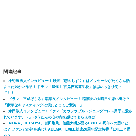
関連記事
小野塚勇人インタビュー！ 映画『恋のしずく』はメッセージがたくさん詰
まった温かい作品！ ドラマ「妖怪！ 百鬼夜高等学校」は思いっきり笑っ
て！！
ドラマ「平成ばしる」稲葉友インタビュー！ 稲葉友の大晦日の思い出は？
「豪華なキャスティングは僕にとってご褒美！」
永田崇人インタビュー！ドラマ「カラフラブル～ジェンダーレス男子に愛さ
れています。～」 ゆうたんの心の内を感じてもらえれば！
AKIRA、TETSUYA、岩田剛典、佐藤大樹が語るEXILE20周年への思いと
は？ ファンとの絆を感じたABEMA EXILE結成20周年記念特番『EXILEと踊
ろう』