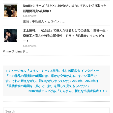
Netflixシリーズ「SとX」30代の“いま”のリアルを切り取った
新場面写真5点解禁！
2026/08/07
主演：中島健人 x ヒロイン：...
水上恒司、「松永組」で掴んだ役者としての進化！ 高橋一生・
斎藤工と育んだ特別な関係性 ドラマ『犯罪者』インタビュ
ー！
2026/08/06
Prime Originalド...
« ミュージカル『スリル・ミー』2度目に挑む 松岡広大 インタビュー
「この作品の開演前の劇場には、厳かな空気がある。すごい重圧で
す。それに耐えながら、戦いながらやっていた」2021年。2023年は
「現代社会の縮図を（私）と（彼）を通して見てもらいたい」
NHK連続テレビ小説「らんまん」新たな出演者発表！！ »