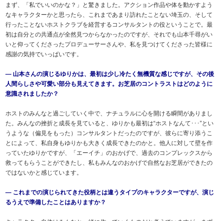
まず、「私でいいのかな？」と驚きました。アクション作品や体を動かすよう
なキャラクターかと思ったら、これまであまり訪れたことない埼玉の、そして
行ったことないホストクラブを経営するコンサルタントの役ということで。最
初は自分との共通点が全然見つからなかったのですが、それでも山本千尋がい
いと仰ってくださったプロデューサーさんや、私を見つけてくださった皆様に
感謝の気持でいっぱいです。
― 山本さんの演じるゆりかは、最初は少し冷たく無機質な感じですが、その後
人間らしさや可愛い部分も見えてきます。お芝居のコントラストはどのように
意識されましたか？
ホストのみんなと過ごしていく中で、ナチュラルに心を開ける瞬間がありまし
た。みんなの挫折と成長を見ていると、ゆりかも最初は“ホストなんて･･･”とい
うような（偏見をもった）コンサルタントだったのですが、彼らに寄り添うこ
とによって、私自身もゆりかも大きく成長できたのかと。他人に対して壁を作
っていたゆりかですが、「エーイチ」のおかげで、過去のコンプレックスから
救ってもらうことができたし、私もみんなのおかげで自然なお芝居ができたの
ではないかと感じています。
― これまでの演じられてきた役柄とは違うタイプのキャラクターですが、演じ
るうえで準備したことはありますか？