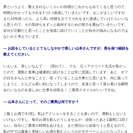
夢というより、数えきれないくらいの目標がこれからも出てくると思うので、
時間がかかってもそれを1つ1つ達成していきたいです。おこがましいですが、
また10年経ったら、より高い目標を立ててそれをまた達成していけたらいいな
と思うので、その気持ちをずっと維持するための努力を重ねていきたいです。
自分が正解だと思ったことを地道に続けていくことが自分の強みになるのでは
ないかと考えています。
― お話をしているととてもしなやかで美しい山本さんですが、美を保つ秘訣を
教えてください。
いえいえ、美しいなんて･･･（照れて）。でも、元々アスリート生活が長かっ
たので、運動と食事は健康的に続けることは常に意識しています。あと、オフ
の日をきちんと作ることと、笑っていることは大事だと思います。内に籠って
しまうと、どんどん暗い顔になってしまうので、友達と笑って落ち着ける瞬間
みたいなものを楽しみに仕事を頑張る！ ご褒美スタイルがいいですね。
― 山本さんにとって、そのご褒美は何ですか？
ご飯とお酒です(笑)。私はアクションをすることも多いので、運動もしないと
いけないですし、毎日お酒を飲んだりしませんが、頑張ったあと1週間に1回ぐ
らい、自分にご褒美の時間をあげると、また明日から頑張ろうと思えるので。
私の中では爆食と美味しいお酒を飲むというのがモチベーションになっていま