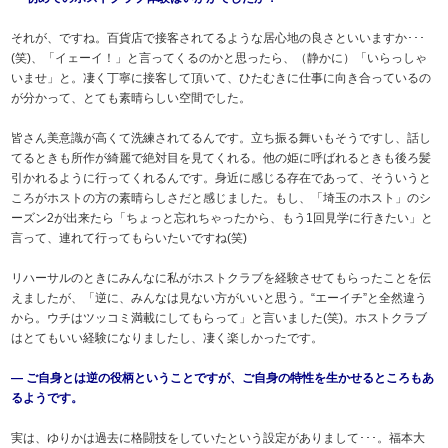
それが、ですね。百貨店で接客されてるような居心地の良さといいますか･･･
(笑)、「イェーイ！」と言ってくるのかと思ったら、（静かに）「いらっしゃ
いませ」と。凄く丁寧に接客して頂いて、ひたむきに仕事に向き合っているの
が分かって、とても素晴らしい空間でした。
皆さん美意識が高くて洗練されてるんです。立ち振る舞いもそうですし、話し
てるときも所作が綺麗で絶対目を見てくれる。他の姫に呼ばれるときも後ろ髪
引かれるように行ってくれるんです。身近に感じる存在であって、そういうと
ころがホストの方の素晴らしさだと感じました。もし、「埼玉のホスト」のシ
ーズン2が出来たら「ちょっと忘れちゃったから、もう1回見学に行きたい」と
言って、連れて行ってもらいたいですね(笑)
リハーサルのときにみんなに私がホストクラブを経験させてもらったことを伝
えましたが、「逆に、みんなは見ない方がいいと思う。“エーイチ”と全然違う
から。ウチはツッコミ満載にしてもらって」と言いました(笑)。ホストクラブ
はとてもいい経験になりましたし、凄く楽しかったです。
― ご自身とは逆の役柄ということですが、ご自身の特性を生かせるところもあ
るようです。
実は、ゆりかは過去に格闘技をしていたという設定がありまして･･･。福本大