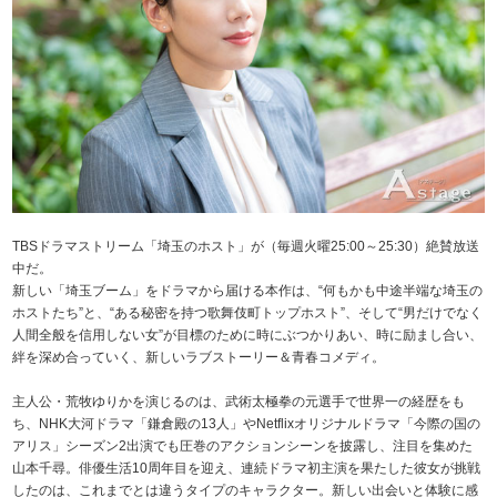
TBSドラマストリーム「埼玉のホスト」が（毎週火曜25:00～25:30）絶賛放送
中だ。
新しい「埼玉ブーム」をドラマから届ける本作は、“何もかも中途半端な埼玉の
ホストたち”と、“ある秘密を持つ歌舞伎町トップホスト”、そして“男だけでなく
人間全般を信用しない女”が目標のために時にぶつかりあい、時に励まし合い、
絆を深め合っていく、新しいラブストーリー＆青春コメディ。
主人公・荒牧ゆりかを演じるのは、武術太極拳の元選手で世界一の経歴をも
ち、NHK大河ドラマ「鎌倉殿の13人」やNetflixオリジナルドラマ「今際の国の
アリス」シーズン2出演でも圧巻のアクションシーンを披露し、注目を集めた
山本千尋。俳優生活10周年目を迎え、連続ドラマ初主演を果たした彼女が挑戦
したのは、これまでとは違うタイプのキャラクター。新しい出会いと体験に感