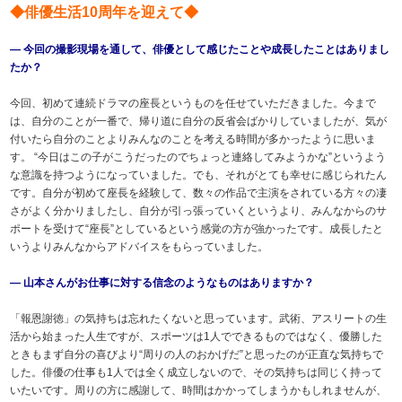
◆俳優生活10周年を迎えて◆
― 今回の撮影現場を通して、俳優として感じたことや成長したことはありまし
たか？
今回、初めて連続ドラマの座長というものを任せていただきました。今まで
は、自分のことが一番で、帰り道に自分の反省会ばかりしていましたが、気が
付いたら自分のことよりみんなのことを考える時間が多かったように思いま
す。 “今日はこの子がこうだったのでちょっと連絡してみようかな”というよう
な意識を持つようになっていました。でも、それがとても幸せに感じられたん
です。自分が初めて座長を経験して、数々の作品で主演をされている方々の凄
さがよく分かりましたし、自分が引っ張っていくというより、みんなからのサ
ポートを受けて“座長”としているという感覚の方が強かったです。成長したと
いうよりみんなからアドバイスをもらっていました。
― 山本さんがお仕事に対する信念のようなものはありますか？
「報恩謝徳」の気持ちは忘れたくないと思っています。武術、アスリートの生
活から始まった人生ですが、スポーツは1人でできるものではなく、優勝した
ときもまず自分の喜びより“周りの人のおかげだ”と思ったのが正直な気持ちで
した。俳優の仕事も1人では全く成立しないので、その気持ちは同じく持って
いたいです。周りの方に感謝して、時間はかかってしまうかもしれませんが、