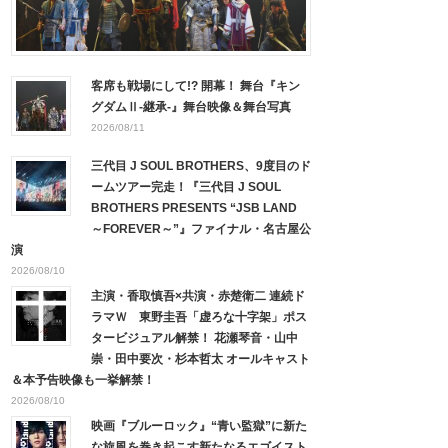
客席も戦場にして!? 開幕！ 舞台『キン
グダムⅡ-継承-』舞台映像＆舞台写真
2026/08/11
三代目 J SOUL BROTHERS、9度目のド
ームツアー完走！『三代目 J SOUL
BROTHERS PRESENTS “JSB LAND
～FOREVER～”』ファイナル・名古屋公
演
2026/08/10
主演・香取慎吾×共演・赤楚衛二 連続ド
ラマＷ 東野圭吾「虚ろな十字架」ポス
タービジュアル解禁！ 花瀬琴音・山中
崇・田中要次・杉本哲太 オールキャスト
＆本予告映像も一挙解禁！
2026/08/10
映画『ブルーロック』“青い監獄”に新た
な旋風を巻き起こす新たなるエゴイスト