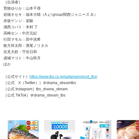
［出演者］
荒牧ゆりか：山本千尋
岩槻キセキ：福本大晴（Aぇ! group/関西ジャニーズ Jr.）
赤坂ゲンジ：楽駆
浦西コバト：木村 了
高崎セン：中沢元紀
行田マモル：田中洸希
枚方祥太郎：濱尾ノリタカ
吉見大鉄：守谷日和
成城マコト：中山咲月
ほか
［公式サイト］
https://www.tbs.co.jp/saitamanohost_tbs/
［公式 X（Twitter）］＠drama_streamtbs
［公式 Instagram］tbs_drama_stream
［公式 TikTok］＠drama_stream_tbs