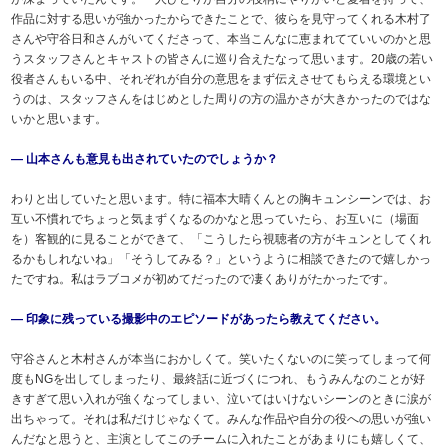
作品に対する思いが強かったからできたことで、彼らを見守ってくれる木村了
さんや守谷日和さんがいてくださって、本当こんなに恵まれてていいのかと思
うスタッフさんとキャストの皆さんに巡り合えたなって思います。20歳の若い
役者さんもいる中、それぞれが自分の意思をまず伝えさせてもらえる環境とい
うのは、スタッフさんをはじめとした周りの方の温かさが大きかったのではな
いかと思います。
― 山本さんも意見も出されていたのでしょうか？
わりと出していたと思います。特に福本大晴くんとの胸キュンシーンでは、お
互い不慣れでちょっと気まずくなるのかなと思っていたら、お互いに（場面
を）客観的に見ることができて、「こうしたら視聴者の方がキュンとしてくれ
るかもしれないね」「そうしてみる？」というように相談できたので嬉しかっ
たですね。私はラブコメが初めてだったので凄くありがたかったです。
― 印象に残っている撮影中のエピソードがあったら教えてください。
守谷さんと木村さんが本当におかしくて。笑いたくないのに笑ってしまって何
度もNGを出してしまったり、最終話に近づくにつれ、もうみんなのことが好
きすぎて思い入れが強くなってしまい、泣いてはいけないシーンのときに涙が
出ちゃって。それは私だけじゃなくて。みんな作品や自分の役への思いが強い
んだなと思うと、主演としてこのチームに入れたことがあまりにも嬉しくて、