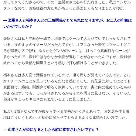
かってきてくださるので、その一生懸命さに心を打たれました。私はコンサル
タントなので、お姫様役の方たちがちょっと羨ましくもなりましたが(笑)。
― 楽駆さんと福本さんとの三角関係がとても気になりますが、お二人の印象は
いかがでしたか？
楽駆さんは私と年齢が一緒で、現場ではクールで大人びていてしっかりされて
いる、役のままのイメージだったんですが、オフになった瞬間にツッコミどこ
ろが満載な方で(笑)。ゆりかとゲンジのシーンは、けっこう真面目なシーンが
多かったので、撮影中はなかなか会話が弾むことがなかったんですが、撮影が
終わってから天然な同級生という感じで打ち解けることができました。
福本さんは多方面で活躍されているので、凄く周りが見えているんです。とに
かくチームのことを思っているんだなと感じました。お芝居に対してはとても
真面目で、繊細。関西弁で明るく振舞っていますが、実は内に秘めているもの
があるはず。でも、しっかりされてるからそれを周りに見せない。そういった
部分がちょっとキセキにも似ているように見えました。
私より3歳下なんですが彼から学べる姿勢がたくさんあって、お芝居を作る環
境はこういうもの･･･と初心に戻らせてもらえるような素晴らしい方でした。
― 山本さんが姫になるとしたら誰に接客されたいですか？