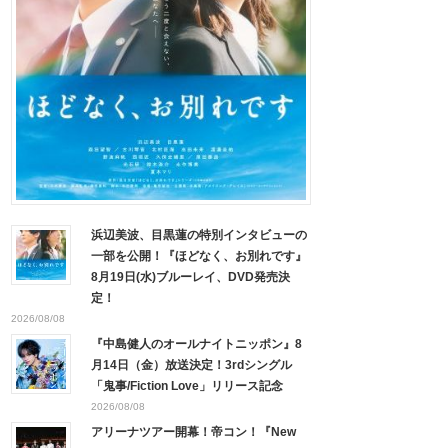
浜辺美波、目黒蓮の特別インタビューの
一部を公開！『ほどなく、お別れです』
8月19日(水)ブルーレイ、DVD発売決
定！
2026/08/08
『中島健人のオールナイトニッポン』8
月14日（金）放送決定！3rdシングル
「鬼事/Fiction Love」リリース記念
2026/08/08
アリーナツアー開幕！帝コン！『New