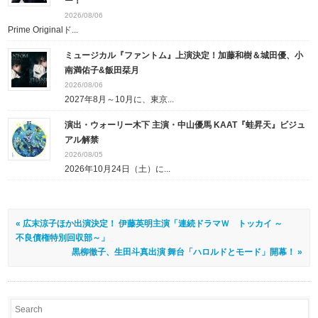
ー！
2026/08/06
Prime Originalド...
ミュージカル『ファントム』上演決定！加藤和樹＆城田優、小
南満佑子&飯田栞月
2026/08/06
2027年8月～10月に、東京...
演出・ウォーリー木下 主演・中山優馬 KAAT『蛙昇天』ビジュ
アル解禁
2026/08/05
2026年10月24日（土）に...
« 広末涼子ほか出演決定！ 伊藤英明主演「連続ドラマＷ トッカイ ～
不良債権特別回収部～」
黒柳徹子、生田斗真出演 舞台「ハロルドとモード」開幕！ »