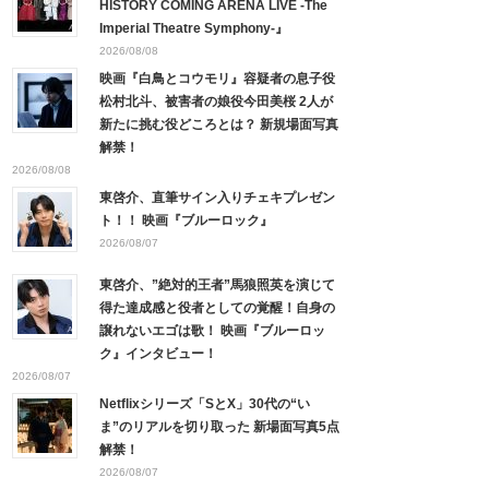
HISTORY COMING ARENA LIVE -The
Imperial Theatre Symphony-』
2026/08/08
映画『白鳥とコウモリ』容疑者の息子役
松村北斗、被害者の娘役今田美桜 2人が
新たに挑む役どころとは？ 新規場面写真
解禁！
2026/08/08
東啓介、直筆サイン入りチェキプレゼン
ト！！ 映画『ブルーロック』
2026/08/07
東啓介、”絶対的王者”馬狼照英を演じて
得た達成感と役者としての覚醒！自身の
譲れないエゴは歌！ 映画『ブルーロッ
ク』インタビュー！
2026/08/07
Netflixシリーズ「SとX」30代の“い
ま”のリアルを切り取った 新場面写真5点
解禁！
2026/08/07