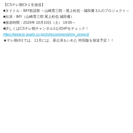
【CSテレ朝Ch１生放送】
■タイトル：IMY歌謡祭 ～山崎育三郎・尾上松也・城田優 3人のプロジェクト～
■出演：IMY（山崎育三郎 尾上松也 城田優）
■放送時間：2020年 10月10日（土） 19:00～
■詳しくはCSテレ朝チャンネル1公式HPをチェック！
https://www.tv-asahi.co.jp/ch/recommend/imy_project/
★テレ朝ch1では、11月には、昼公演もいれた 特別版を放送予定！！