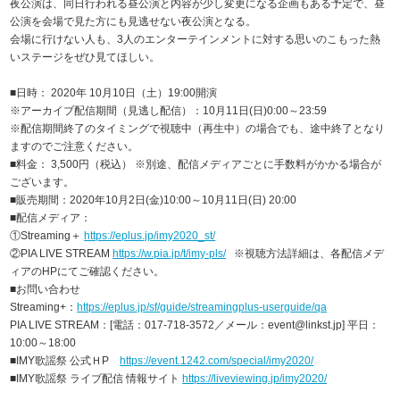
夜公演は、同日行われる昼公演と内容が少し変更になる企画もある予定で、昼
公演を会場で見た方にも見逃せない夜公演となる。
会場に行けない人も、3人のエンターテインメントに対する思いのこもった熱
いステージをぜひ見てほしい。
■日時： 2020年 10月10日（土）19:00開演
※アーカイブ配信期間（見逃し配信）：10月11日(日)0:00～23:59
※配信期間終了のタイミングで視聴中（再生中）の場合でも、途中終了となり
ますのでご注意ください。
■料金： 3,500円（税込） ※別途、配信メディアごとに手数料がかかる場合が
ございます。
■販売期間：2020年10月2日(金)10:00～10月11日(日) 20:00
■配信メディア：
①Streaming＋
https://eplus.jp/imy2020_st/
②PIA LIVE STREAM
https://w.pia.jp/t/imy-pls/
※視聴方法詳細は、各配信メデ
ィアのHPにてご確認ください。
■お問い合わせ
Streaming+：
https://eplus.jp/sf/guide/streamingplus-userguide/qa
PIA LIVE STREAM：[電話：017-718-3572／メール：event@linkst.jp] 平日：
10:00～18:00
■IMY歌謡祭 公式ＨP
https://event.1242.com/special/imy2020/
■IMY歌謡祭 ライブ配信 情報サイト
https://liveviewing.jp/imy2020/