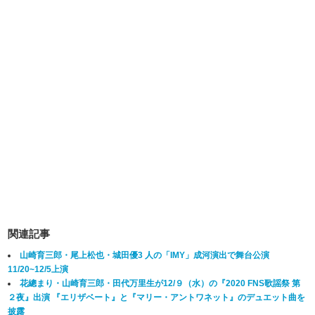
関連記事
山崎育三郎・尾上松也・城田優3 人の「IMY」成河演出で舞台公演
11/20~12/5上演
花總まり・山崎育三郎・田代万里生が12/９（水）の『2020 FNS歌謡祭 第
２夜』出演 『エリザベート』と『マリー・アントワネット』のデュエット曲を
披露