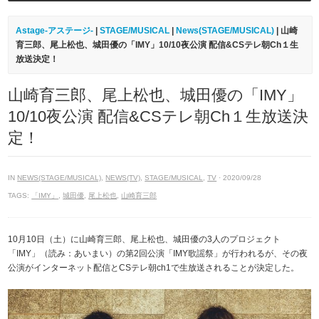
Astage-アステージ-
|
STAGE/MUSICAL
|
News(STAGE/MUSICAL)
| 山崎
育三郎、尾上松也、城田優の「IMY」10/10夜公演 配信&CSテレ朝Ch１生
放送決定！
山崎育三郎、尾上松也、城田優の「IMY」
10/10夜公演 配信&CSテレ朝Ch１生放送決
定！
IN
NEWS(STAGE/MUSICAL)
,
NEWS(TV)
,
STAGE/MUSICAL
,
TV
· 2020/09/28
TAGS:
「IMY」
,
城田優
,
尾上松也
,
山崎育三郎
10月10日（土）に山崎育三郎、尾上松也、城田優の3人のプロジェクト
「IMY」（読み：あいまい）の第2回公演「IMY歌謡祭」が行われるが、その夜
公演がインターネット配信とCSテレ朝ch1で生放送されることが決定した。