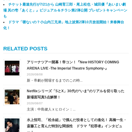
チケット最速先行が7/21から 山崎育三郎・尾上松也・城田優『あいまい劇
場 其の壱「あくと」』ビジュアル＆チラシ第2弾公開 プレゼントキャンペーン
も
ドラマ「寝ないの？小山内三兄弟」地上波第2弾10月放送開始！来春舞台
化！
RELATED POSTS
アリーナツアー開幕！帝コン！『New HISTORY COMING
ARENA LIVE -The Imperial Theatre Symphony-』
2026/08/08
新・帝劇が開場するまでのこの時...
Netflixシリーズ「SとX」30代の“いま”のリアルを切り取った
新場面写真5点解禁！
2026/08/07
主演：中島健人 x ヒロイン：...
水上恒司、「松永組」で掴んだ役者としての進化！ 高橋一生・
斎藤工と育んだ特別な関係性 ドラマ『犯罪者』インタビュ