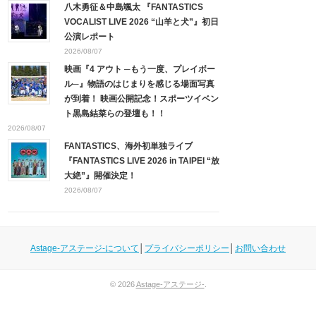
八木勇征＆中島颯太 『FANTASTICS
VOCALIST LIVE 2026 “山羊と犬”』初日
公演レポート
2026/08/07
映画『4 アウト ─もう一度、プレイボー
ル─』物語のはじまりを感じる場面写真
が到着！ 映画公開記念！スポーツイベン
ト黒島結菜らの登壇も！！
2026/08/07
FANTASTICS、海外初単独ライブ
『FANTASTICS LIVE 2026 in TAIPEI “放
大絶”』開催決定！
2026/08/07
Astage-アステージ-について
│
プライバシーポリシー
│
お問い合わせ
© 2026
Astage-アステージ-
.