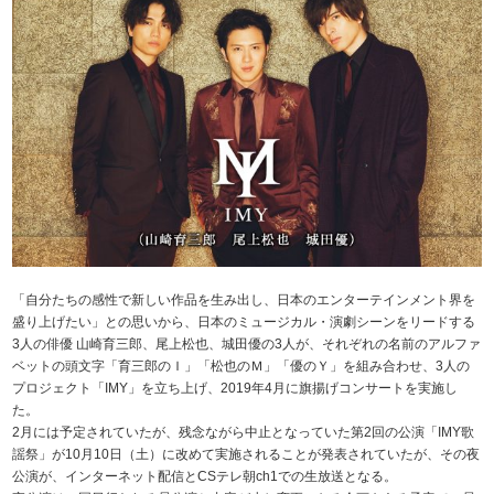
「自分たちの感性で新しい作品を生み出し、日本のエンターテインメント界を
盛り上げたい」との思いから、日本のミュージカル・演劇シーンをリードする
3人の俳優 山崎育三郎、尾上松也、城田優の3人が、それぞれの名前のアルファ
ベットの頭文字「育三郎のＩ」「松也のＭ」「優のＹ」を組み合わせ、3人の
プロジェクト「IMY」を立ち上げ、2019年4月に旗揚げコンサートを実施し
た。
2月には予定されていたが、残念ながら中止となっていた第2回の公演「IMY歌
謡祭」が10月10日（土）に改めて実施されることが発表されていたが、その夜
公演が、インターネット配信とCSテレ朝ch1での生放送となる。