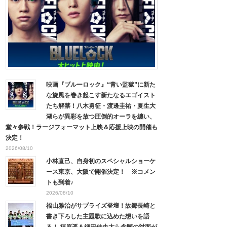
映画『ブルーロック』“青い監獄”に新た
な旋風を巻き起こす新たなるエゴイスト
たち解禁！八木勇征・渡邊圭祐・夏生大
湖らが異彩を放つ圧倒的オーラを纏い、
堂々参戦！ラージフォーマット上映＆応援上映の開催も
決定！
2026/08/10
小林直己、自身初のスペシャルショーケ
ース東京、大阪で開催決定！ ※コメン
トも到着♪
2026/08/10
福山雅治がサプライズ登壇！故郷長崎と
書き下ろした主題歌に込めた想いを語
る！ 福原遥＆細田佳央太ら念願の対面が