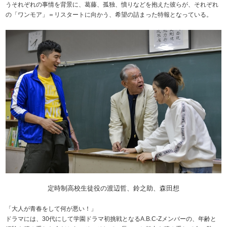
うそれぞれの事情を背景に、葛藤、孤独、憤りなどを抱えた彼らが、それぞれ
の「ワンモア」＝リスタートに向かう、希望の詰まった特報となっている。
定時制高校生徒役の渡辺哲、鈴之助、森田想
「大人が青春をして何が悪い！」
ドラマには、30代にして学園ドラマ初挑戦となるA.B.C-Zメンバーの、年齢と