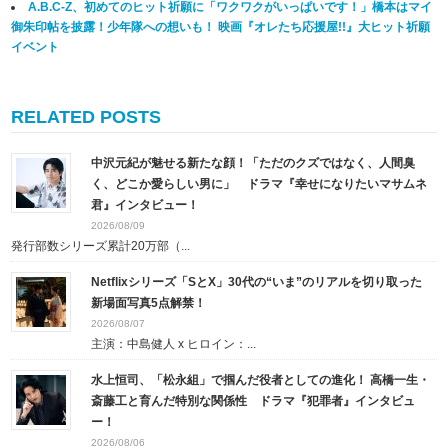
A.B.C-Z、初めてのヒット祈願に「ワクワクがいっぱいです！」橋本はマイ
御朱印帖を披露！少年隊への想いも！ 映画『オレたち応援屋!!』大ヒット祈願
イベント
RELATED POSTS
中沢元紀が魅せる新たな顔！「ただのクズではなく、人間臭
く、どこか愛らしい男に」 ドラマ『幸せになりたいマサムネ
君』インタビュー！
2026/08/09
発行部数シリーズ累計20万部（...
Netflixシリーズ「SとX」30代の“いま”のリアルを切り取った
新場面写真5点解禁！
2026/08/07
主演：中島健人 x ヒロイン：...
水上恒司、「松永組」で掴んだ役者としての進化！ 高橋一生・
斎藤工と育んだ特別な関係性 ドラマ『犯罪者』インタビュ
ー！
2026/08/06