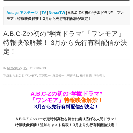
Astage-アステージ-
|
TV
|
News(TV)
| A.B.C-Zの初の“学園ドラマ”「ワン
モア」特報映像解禁！ 3月から先行有料配信が決定！
A.B.C-Zの初の“学園ドラマ”「ワンモア」
特報映像解禁！ 3月から先行有料配信が決
定！
IN
NEWS(TV)
,
TV
· 2021/02/13
TAGS:
A.B.C-Z
,
ワンモア
,
五関晃一
,
塚田僚一
,
戸塚祥太
,
橋本良亮
,
河合郁人
A.B.C-Zの初の“学園ドラマ”
「ワンモア」
特報映像解禁！
3月から先行有料配信が決定！
A.B.C-Zメンバーが定時制高校を舞台に繰り広げる人間ドラマ！
特報映像解禁！追加キャスト発表！ 3月より先行有料配信決定！