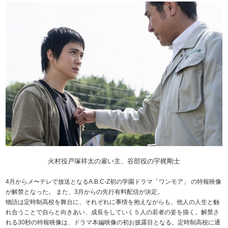
火村役戸塚祥太の雇い主、谷部役の宇梶剛士
4月からメ〜テレで放送となるA.B.C-Z初の学園ドラマ「ワンモア」 の特報映像
が解禁となった。 また、3月からの先行有料配信が決定。
物語は定時制高校を舞台に、それぞれに事情を抱えながらも、他人の人生と触
れ合うことで自らと向きあい、成長をしていく５人の若者の姿を描く。解禁さ
れる30秒の特報映像は、ドラマ本編映像の初お披露目となる。定時制高校に通