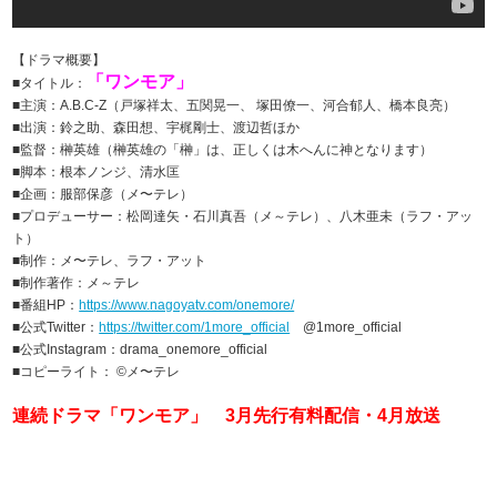
【ドラマ概要】
「ワンモア」
■タイトル：
■主演：A.B.C-Z（戸塚祥太、五関晃一、 塚田僚一、河合郁人、橋本良亮）
■出演：鈴之助、森田想、宇梶剛士、渡辺哲ほか
■監督：榊英雄（榊英雄の「榊」は、正しくは木へんに神となります）
■脚本：根本ノンジ、清水匡
■企画：服部保彦（メ〜テレ）
■プロデューサー：松岡達矢・石川真吾（メ～テレ）、八木亜未（ラフ・アッ
ト）
■制作：メ〜テレ、ラフ・アット
■制作著作：メ～テレ
■番組HP：
https://www.nagoyatv.com/onemore/
■公式Twitter：
https://twitter.com/1more_official
@1more_official
■公式Instagram：drama_onemore_official
■コピーライト： ©️メ〜テレ
連続ドラマ「ワンモア」 3月先行有料配信・4月放送