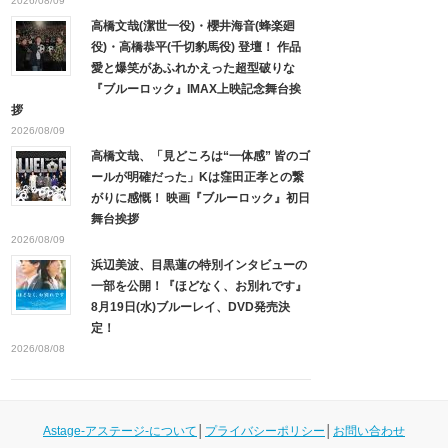
2026/08/09
高橋文哉(潔世一役)・櫻井海音(蜂楽廻
役)・高橋恭平(千切豹馬役) 登壇！ 作品
愛と爆笑があふれかえった超型破りな
『ブルーロック』IMAX上映記念舞台挨
拶
2026/08/09
高橋文哉、「見どころは“一体感” 皆のゴ
ールが明確だった」Kは窪田正孝との繋
がりに感慨！ 映画『ブルーロック』初日
舞台挨拶
2026/08/09
浜辺美波、目黒蓮の特別インタビューの
一部を公開！『ほどなく、お別れです』
8月19日(水)ブルーレイ、DVD発売決
定！
2026/08/08
Astage-アステージ-について
│
プライバシーポリシー
│
お問い合わせ