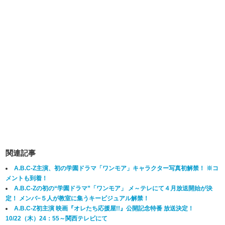
関連記事
A.B.C-Z主演、初の学園ドラマ「ワンモア」キャラクター写真初解禁！ ※コ
メントも到着！
A.B.C-Zの初の“学園ドラマ”「ワンモア」 メ～テレにて４月放送開始が決
定！ メンバ−５人が教室に集うキービジュアル解禁！
A.B.C-Z初主演 映画『オレたち応援屋!!』公開記念特番 放送決定！
10/22（木）24：55～関西テレビにて