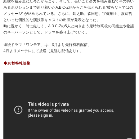
経験を積み重ねた今だからこそ、そして、長いこと努力を積み重ねて今の勢い
あるポジションまで辿り着いたA.B.C-Zだからこそ伝えられる“彼らならではの
メッセージ” が込められている。 さらに、鈴之助、森田想、宇梶剛士、渡辺哲
といった個性的な演技派キャストの出演が発表となった。
時に温かく、時に厳しく、A.B.C-Zの5人と向きあう定時制高校の同級生や物語
のキーパーソンとして、ドラマを盛り上げていく。
連続ドラマ「ワンモア」は、3月より先行有料配信、
4月よりメ〜テレにて放送（見逃し配信あり）。
◆30秒特報映像