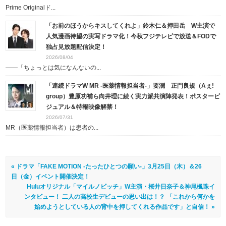
Prime Originalド...
「お前のほうからキスしてくれよ」鈴木仁＆押田岳 W主演で
人気漫画待望の実写ドラマ化！今秋フジテレビで放送＆FODで
独占見放題配信決定！
2026/08/04
――「ちょっとは気になんないの...
「連続ドラマW MR -医薬情報担当者-」要潤 正門良規（Aぇ!
group）豊原功補ら向井理に続く実力派共演陣発表！ポスタービ
ジュアル＆特報映像解禁！
2026/07/31
MR（医薬情報担当者）は患者の...
« ドラマ「FAKE MOTION -たったひとつの願い-」3月25日（木）＆26
日（金）イベント開催決定！
Huluオリジナル「マイルノビッチ」W主演・桜井日奈子＆神尾楓珠イ
ンタビュー！ 二人の高校生デビューの思い出は！？ 「これから何かを
始めようとしている人の背中を押してくれる作品です」と自信！ »