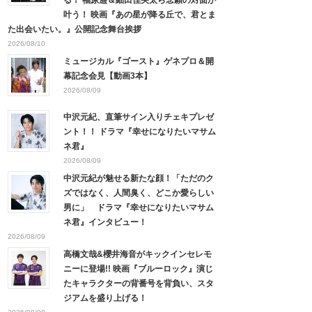
叶う！ 映画『あの星が降る丘で、君とま
た出会いたい。』公開記念舞台挨拶
2026/08/10
ミュージカル『ゴースト』ゲネプロ＆開
幕記念会見【動画3本】
2026/08/09
中沢元紀、直筆サイン入りチェキプレゼ
ント！！ ドラマ『幸せになりたいマサム
ネ君』
2026/08/09
中沢元紀が魅せる新たな顔！「ただのク
ズではなく、人間臭く、どこか愛らしい
男に」 ドラマ『幸せになりたいマサム
ネ君』インタビュー！
2026/08/09
高橋文哉&櫻井海音がキックインセレモ
ニーに登場!! 映画『ブルーロック』演じ
たキャラクターの背番号を背負い、スタ
ジアムを盛り上げる！