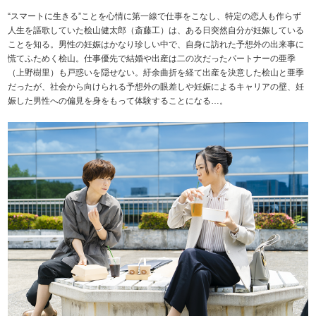
“スマートに生きる”ことを心情に第一線で仕事をこなし、特定の恋人も作らず
人生を謳歌していた桧山健太郎（斎藤工）は、ある日突然自分が妊娠している
ことを知る。男性の妊娠はかなり珍しい中で、自身に訪れた予想外の出来事に
慌てふためく桧山。仕事優先で結婚や出産は二の次だったパートナーの亜季
（上野樹里）も戸惑いを隠せない。紆余曲折を経て出産を決意した桧山と亜季
だったが、社会から向けられる予想外の眼差しや妊娠によるキャリアの壁、妊
娠した男性への偏見を身をもって体験することになる…。