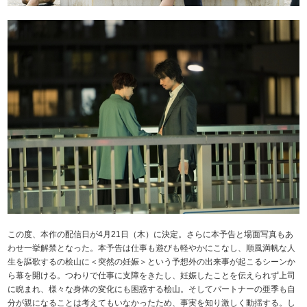
この度、本作の配信日が4月21日（木）に決定。さらに本予告と場面写真もあ
わせ一挙解禁となった。本予告は仕事も遊びも軽やかにこなし、順風満帆な人
生を謳歌するの桧山に＜突然の妊娠＞という予想外の出来事が起こるシーンか
ら幕を開ける。つわりで仕事に支障をきたし、妊娠したことを伝えられず上司
に睨まれ、様々な身体の変化にも困惑する桧山。そしてパートナーの亜季も自
分が親になることは考えてもいなかったため、事実を知り激しく動揺する。し