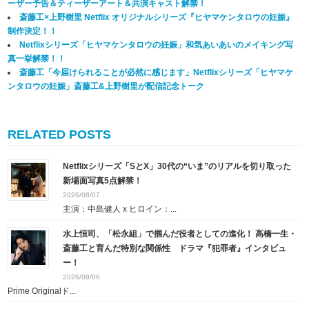
ーザー予告＆ティーザーアート＆共演キャスト解禁！
斎藤工×上野樹里 Netflix オリジナルシリーズ『ヒヤマケンタロウの妊娠』
制作決定！！
Netflixシリーズ「ヒヤマケンタロウの妊娠」和気あいあいのメイキング写
真一挙解禁！！
斎藤工「今届けられることが必然に感じます」Netflixシリーズ「ヒヤマケ
ンタロウの妊娠」斎藤工&上野樹里が配信記念トーク
RELATED POSTS
Netflixシリーズ「SとX」30代の“いま”のリアルを切り取った
新場面写真5点解禁！
2026/08/07
主演：中島健人 x ヒロイン：...
水上恒司、「松永組」で掴んだ役者としての進化！ 高橋一生・
斎藤工と育んだ特別な関係性 ドラマ『犯罪者』インタビュ
ー！
2026/08/06
Prime Originalド...