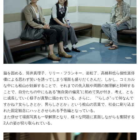
脇を固める、筒井真理子、リリー・フランキー、岩松了、高橋和也ら個性派俳
優による思わず笑いを誘ってしまう場面も盛りだくさんだ。しかし、コミカル
な中にも桧山が妊娠することで、それまでの先入観や周囲の無理解と対峙する
ことで、自分たちの中にもある”無自覚の偏見”に初めて気が付き、考え、とも
に成長していく様子が真摯に描かれている。さらに、「“らしさ”って何なんで
すかね？女らしさとか、男らしさとか」という桧山の言葉で、社会に刷り込ま
れた固定観念にハッとさせられる予告編となっている。
また併せて場面写真も一挙解禁となり、様々な問題に直面しながらも奮闘する
2人の姿が切り取られている。