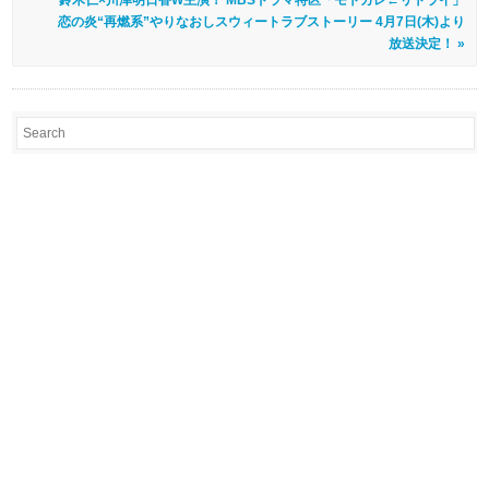
鈴木仁×川津明日香W主演！ MBSドラマ特区「モトカレ←リトライ」
恋の炎“再燃系”やりなおしスウィートラブストーリー 4月7日(木)より
放送決定！ »