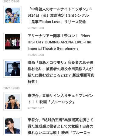
2026/08/08
『中島健人のオールナイトニッポン』8
月14日（金）放送決定！3rdシングル
「鬼事/Fiction Love」リリース記念
2026/08/08
アリーナツアー開幕！帝コン！『New
HISTORY COMING ARENA LIVE -The
Imperial Theatre Symphony-』
2026/08/08
映画『白鳥とコウモリ』容疑者の息子役
松村北斗、被害者の娘役今田美桜 2人が
新たに挑む役どころとは？ 新規場面写真
解禁！
2026/08/08
東啓介、直筆サイン入りチェキプレゼン
ト！！ 映画『ブルーロック』
2026/08/07
東啓介、”絶対的王者”馬狼照英を演じて
得た達成感と役者としての覚醒！自身の
譲れないエゴは歌！ 映画『ブルーロッ