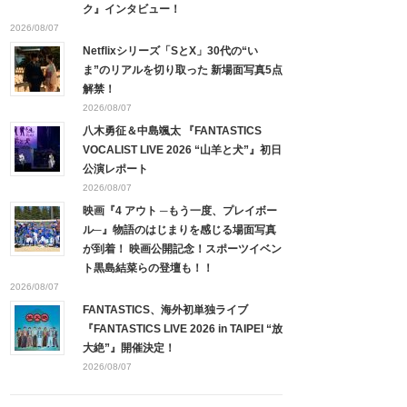
ク』インタビュー！
2026/08/07
Netflixシリーズ「SとX」30代の“い
ま”のリアルを切り取った 新場面写真5点
解禁！
2026/08/07
八木勇征＆中島颯太 『FANTASTICS
VOCALIST LIVE 2026 “山羊と犬”』初日
公演レポート
2026/08/07
映画『4 アウト ─もう一度、プレイボー
ル─』物語のはじまりを感じる場面写真
が到着！ 映画公開記念！スポーツイベン
ト黒島結菜らの登壇も！！
2026/08/07
FANTASTICS、海外初単独ライブ
『FANTASTICS LIVE 2026 in TAIPEI “放
大絶”』開催決定！
2026/08/07