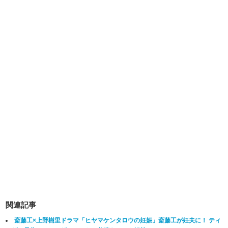
関連記事
斎藤工×上野樹里ドラマ「ヒヤマケンタロウの妊娠」斎藤工が妊夫に！ ティ