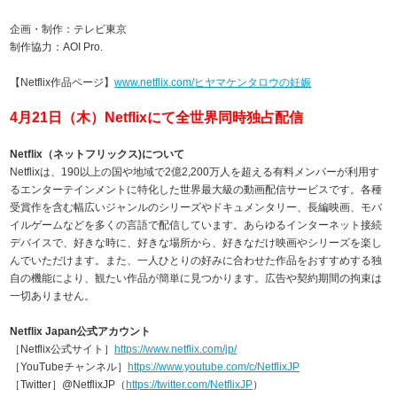
企画・制作：テレビ東京
制作協力：AOI Pro.
【Netflix作品ページ】
www.netflix.com/ヒヤマケンタロウの妊娠
4月21日（木）Netflixにて全世界同時独占配信
Netflix（ネットフリックス)について
Netflixは、190以上の国や地域で2億2,200万人を超える有料メンバーが利用す
るエンターテインメントに特化した世界最大級の動画配信サービスです。各種
受賞作を含む幅広いジャンルのシリーズやドキュメンタリー、長編映画、モバ
イルゲームなどを多くの言語で配信しています。あらゆるインターネット接続
デバイスで、好きな時に、好きな場所から、好きなだけ映画やシリーズを楽し
んでいただけます。また、一人ひとりの好みに合わせた作品をおすすめする独
自の機能により、観たい作品が簡単に見つかります。広告や契約期間の拘束は
一切ありません。
Netflix Japan公式アカウント
［Netflix公式サイト］
https://www.netflix.com/jp/
［YouTubeチャンネル］
https://www.youtube.com/c/NetflixJP
［Twitter］@NetflixJP（
https://twitter.com/NetflixJP
）