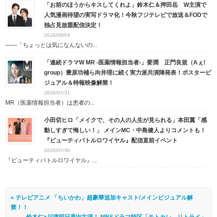
「お前のほうからキスしてくれよ」鈴木仁＆押田岳 W主演で
人気漫画待望の実写ドラマ化！今秋フジテレビで放送＆FODで
独占見放題配信決定！
2026/08/04
――「ちょっとは気になんないの...
「連続ドラマW MR -医薬情報担当者-」要潤 正門良規（Aぇ!
group）豊原功補ら向井理に続く実力派共演陣発表！ポスタービ
ジュアル＆特報映像解禁！
2026/07/31
MR（医薬情報担当者）は患者の...
小田切ヒロ「メイクで、その人の人生が見られる」本田翼「感
動しすぎて悔しい！」 メインMC・中島健人よりコメントも！
『ビューティバトルロワイヤル』配信直前イベント
2026/07/30
『ビューティバトルロワイヤル』...
« テレビアニメ 「ちいかわ」超豪華追加キャスト/メインビジュアル解
禁！！