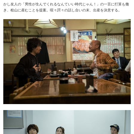
かし友人の「男性が生んでくれるなんていい時代じゃん！」の一言に打算も働
き、桧山に産むことを提案。喧々諤々の話し合いの末、出産を決意する。