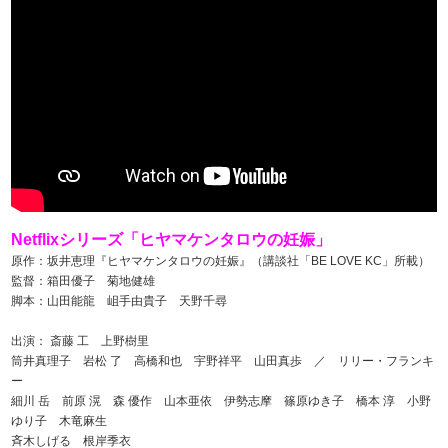
Netflixシリーズ「ヒヤマケンタロウの妊娠」
原作：坂井恵理『ヒヤマケンタロウの妊娠』（講談社「BE LOVE KC」所載）
監督：箱田優子 菊地健雄
脚本：山田能龍 岨手由貴子 天野千尋
出演： 斎藤 工 上野樹里
筒井真理子 岩松 了 高橋和也 宇野祥平 山田真歩 ／ リリー・フランキ
ー
細川 岳 前原 滉 森 優作 山本亜依 伊勢志摩 篠原ゆき子 橋本 淳 小野
ゆり子 木竜麻生
斉木しげる 根岸季衣