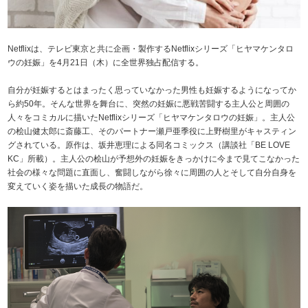
Netflixは、テレビ東京と共に企画・製作するNetflixシリーズ「ヒヤマケンタロ
ウの妊娠」を4月21日（木）に全世界独占配信する。
自分が妊娠するとはまったく思っていなかった男性も妊娠するようになってか
ら約50年。そんな世界を舞台に、突然の妊娠に悪戦苦闘する主人公と周囲の
人々をコミカルに描いたNetflixシリーズ「ヒヤマケンタロウの妊娠」。主人公
の桧山健太郎に斎藤工、そのパートナー瀬戸亜季役に上野樹里がキャスティン
グされている。原作は、坂井恵理による同名コミックス（講談社「BE LOVE
KC」所載）。主人公の桧山が予想外の妊娠をきっかけに今まで見てこなかった
社会の様々な問題に直面し、奮闘しながら徐々に周囲の人とそして自分自身を
変えていく姿を描いた成長の物語だ。