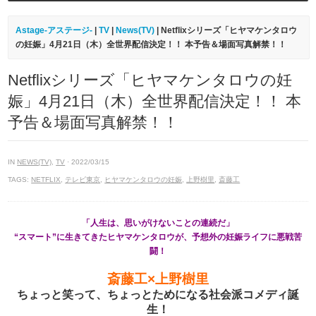
Astage-アステージ-
|
TV
|
News(TV)
| Netflixシリーズ「ヒヤマケンタロウ
の妊娠」4月21日（木）全世界配信決定！！ 本予告＆場面写真解禁！！
Netflixシリーズ「ヒヤマケンタロウの妊
娠」4月21日（木）全世界配信決定！！ 本
予告＆場面写真解禁！！
IN
NEWS(TV)
,
TV
· 2022/03/15
TAGS:
NETFLIX
,
テレビ東京
,
ヒヤマケンタロウの妊娠
,
上野樹里
,
斎藤工
「人生は、思いがけないことの連続だ」
“スマート”に生きてきたヒヤマケンタロウが、予想外の妊娠ライフに悪戦苦
闘！
斎藤工×上野樹里
ちょっと笑って、ちょっとためになる社会派コメディ誕
生！