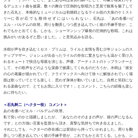
るデュエット曲を披露。数々の舞台で圧倒的な歌唱力と芝居で観客を魅了して
きた石丸と、本格的なミュージカルは初挑戦となるライル役の大泉のケミスト
リーに 否 が 応 で も 期 待 せ ず に は い ら れ な い 。石丸は、「あの名優ハビ
エル・バルデムの吹替。周りを翻弄しつつ惹き込んでいく彼の手練手管が、こ
れでもかと出てくる。しかも、ショーマンシップ爆発の圧倒的な歌唱。これは
挑みがいがあるぞと思いました。」と意気込みを語る。
水樹が声を吹き込むミセス・プリムは、ライルと友情を育む少年ジョシュのス
テップマザー。ジョシュが出会ったライルの存在に驚きながらも温かく受け入
れるキュートで快活な母親を演じる。声優、アーティストのトップランナーと
して、その歌声をどのような楽曲で披露してくれるのだろうか。水樹は「彼女
の心の葛藤が描かれていて、クライマックスへ向けて徐々に解放されていく場
面は歌っていてとても楽しく、思わず身体が動いていました。自然と笑顔にな
れる楽曲なので、とてもお気に入りです！」とコメント。こちらの続報も楽し
みに待ちたい。
＜石丸幹二（ヘクター役） コメント＞
あの名優ハビエル・バルデムの吹替。
私で良いのかと躊躇しましたが、「あなたのそのままの声が、彼の声になるん
です」との力強い言葉を監督から頂き、真摯な気持ちで向き合えました。
それにしても、ヘクターの存在感には冒頭から持っていかれました。周りを翻
弄しつつ惹き込んでいく彼の手練手管が、これでもかと出てくる。しかも、シ