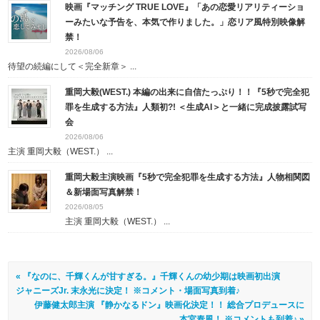
映画『マッチング TRUE LOVE』「あの恋愛リアリティーショ
ーみたいな予告を、本気で作りました。」恋リア風特別映像解
禁！
2026/08/06
待望の続編にして＜完全新章＞ ...
重岡大毅(WEST.) 本編の出来に自信たっぷり！！『5秒で完全犯
罪を生成する方法』人類初?! ＜生成AI＞と一緒に完成披露試写
会
2026/08/06
主演 重岡大毅（WEST.） ...
重岡大毅主演映画『5秒で完全犯罪を生成する方法』人物相関図
＆新場面写真解禁！
2026/08/05
主演 重岡大毅（WEST.） ...
« 『なのに、千輝くんが甘すぎる。』千輝くんの幼少期は映画初出演
ジャニーズJr. 末永光に決定！ ※コメント・場面写真到着♪
伊藤健太郎主演 『静かなるドン』映画化決定！！ 総合プロデュースに
本宮泰風！ ※コメントも到着♪ »