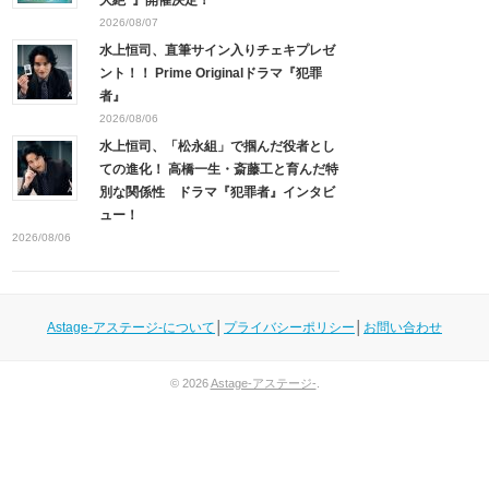
2026/08/07
水上恒司、直筆サイン入りチェキプレゼ
ント！！ Prime Originalドラマ『犯罪
者』
2026/08/06
水上恒司、「松永組」で掴んだ役者とし
ての進化！ 高橋一生・斎藤工と育んだ特
別な関係性 ドラマ『犯罪者』インタビ
ュー！
2026/08/06
Astage-アステージ-について
│
プライバシーポリシー
│
お問い合わせ
© 2026
Astage-アステージ-
.