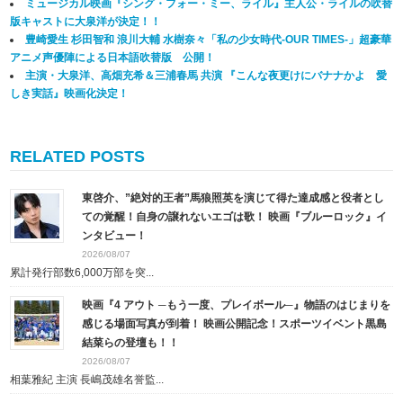
ミュージカル映画『シング・フォー・ミー、ライル』主人公・ライルの吹替
版キャストに大泉洋が決定！！
豊崎愛生 杉田智和 浪川⼤輔 水樹奈々「私の少⼥時代-OUR TIMES-」超豪華
アニメ声優陣による日本語吹替版 公開！
主演・大泉洋、高畑充希＆三浦春馬 共演 『こんな夜更けにバナナかよ 愛
しき実話』映画化決定！
RELATED POSTS
東啓介、”絶対的王者”馬狼照英を演じて得た達成感と役者とし
ての覚醒！自身の譲れないエゴは歌！ 映画『ブルーロック』イ
ンタビュー！
2026/08/07
累計発行部数6,000万部を突...
映画『4 アウト ─もう一度、プレイボール─』物語のはじまりを
感じる場面写真が到着！ 映画公開記念！スポーツイベント黒島
結菜らの登壇も！！
2026/08/07
相葉雅紀 主演 長嶋茂雄名誉監...