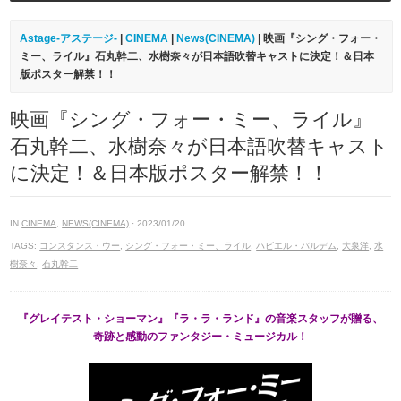
Astage-アステージ-
|
CINEMA
|
News(CINEMA)
| 映画『シング・フォー・
ミー、ライル』石丸幹二、水樹奈々が日本語吹替キャストに決定！＆日本
版ポスター解禁！！
映画『シング・フォー・ミー、ライル』
石丸幹二、水樹奈々が日本語吹替キャスト
に決定！＆日本版ポスター解禁！！
IN
CINEMA
,
NEWS(CINEMA)
· 2023/01/20
TAGS:
コンスタンス・ウー
,
シング・フォー・ミー、ライル
,
ハビエル・バルデム
,
大泉洋
,
水
樹奈々
,
石丸幹二
『グレイテスト・ショーマン』『ラ・ラ・ランド』の音楽スタッフが贈る、
奇跡と感動のファンタジー・ミュージカル！