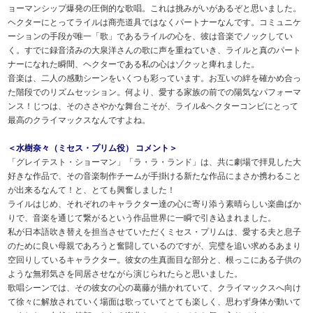
ョーマンシップ爆発の圧倒的な歌唱。これは挑みがいがあるぞと思いました。
ヘクターにとってライルは商売道具ではなくパートナーなんです。コミュニケ
ーションの手段が唯一「歌」であるライルの心を、彼は音楽でノックしてい
く。すでに録音済みの大泉洋さんの歌に声を重ねていき、ライルと真のパート
ナーになれた瞬間、ヘクターである私の心はゾクッと痺れました。
音楽は、二人の感動シーンをいくつも彩っています。お互いの絆を確かめ合っ
た階段でのリズムセッション。何より、愛する家族の前での陽気なパフォーマ
ンス！じつは、そのささやかな舞台こそが、ライル&ヘクターコンビにとって
最高のクライマックスなんですよね。
＜水樹奈々（ミセス・プリム役） コメント＞
「グレイテスト・ショーマン」「ラ・ラ・ランド」は、共に劇場で拝見した大
好きな作品で、その音楽制作チームが手掛ける新たな作品にまさか携わること
が出来るなんて！と、とても興奮しました！
ライルはじめ、それぞれのキャラクター達の心に寄り添う素晴らしい楽曲ばか
りで、音楽を通じて繋がるという作品世界に一瞬で引き込まれました。
私が日本語吹き替えを担当させていただくミセス・プリムは、愛する夫と息子
のために良い母親であろうと奮闘しているのですが、完璧を追い求めるあまり
空回りしているキャラクター。彼女の生真面目な部分と、根っこにある子供の
ような無邪気さを同居させながら演じられたらと思いました。
歌唱シーンでは、その彼女の心の葛藤が描かれていて、クライマックスへ向け
て徐々に解放されていく場面は歌っていてとても楽しく、思わず身体が動いて