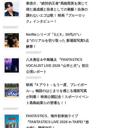
東啓介、”絶対的王者”馬狼照英を演じて
得た達成感と役者としての覚醒！自身の
譲れないエゴは歌！ 映画『ブルーロッ
ク』インタビュー！
2026/08/07
Netflixシリーズ「SとX」30代の“い
ま”のリアルを切り取った 新場面写真5点
解禁！
2026/08/07
八木勇征＆中島颯太 『FANTASTICS
VOCALIST LIVE 2026 “山羊と犬”』初日
公演レポート
2026/08/07
映画『4 アウト ─もう一度、プレイボー
ル─』物語のはじまりを感じる場面写真
が到着！ 映画公開記念！スポーツイベン
ト黒島結菜らの登壇も！！
2026/08/07
FANTASTICS、海外初単独ライブ
『FANTASTICS LIVE 2026 in TAIPEI “放
大絶”』開催決定！