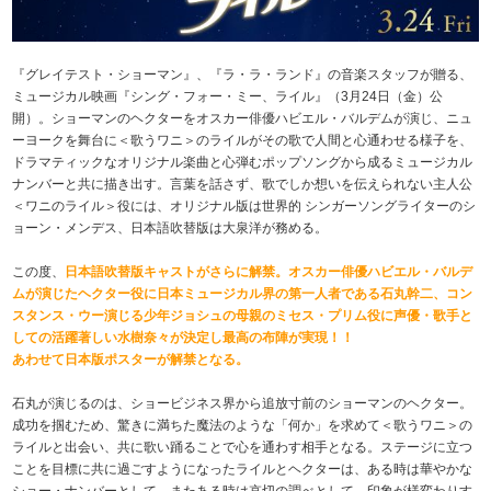
『グレイテスト・ショーマン』、『ラ・ラ・ランド』の音楽スタッフが贈る、
ミュージカル映画『シング・フォー・ミー、ライル』（3月24日（金）公
開）。ショーマンのヘクターをオスカー俳優ハビエル・バルデムが演じ、ニュ
ーヨークを舞台に＜歌うワニ＞のライルがその歌で人間と心通わせる様子を、
ドラマティックなオリジナル楽曲と心弾むポップソングから成るミュージカル
ナンバーと共に描き出す。言葉を話さず、歌でしか想いを伝えられない主人公
＜ワニのライル＞役には、オリジナル版は世界的 シンガーソングライターのシ
ョーン・メンデス、日本語吹替版は大泉洋が務める。
この度、
日本語吹替版キャストがさらに解禁。オスカー俳優ハビエル・バルデ
ムが演じたヘクター役に日本ミュージカル界の第一人者である石丸幹二、コン
スタンス・ウー演じる少年ジョシュの母親のミセス・プリム役に声優・歌手と
しての活躍著しい水樹奈々が決定し最高の布陣が実現！！
あわせて日本版ポスターが解禁となる。
石丸が演じるのは、ショービジネス界から追放寸前のショーマンのヘクター。
成功を掴むため、驚きに満ちた魔法のような「何か」を求めて＜歌うワニ＞の
ライルと出会い、共に歌い踊ることで心を通わす相手となる。ステージに立つ
ことを目標に共に過ごすようになったライルとヘクターは、ある時は華やかな
ショー・ナンバーとして、またある時は哀切の調べとして、印象が様変わりす