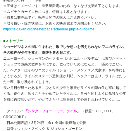
※画像はイメージです。※数量限定のため、なくなり次第終了となります。
※ムビチケカード１枚につき、特典は１枚となります。
※特典は非売品です。転売目的での購入はご遠慮ください。
※取り扱い・販売状況は、お近くの映画館までお問合せください。
https://eigakan.org/theaterpage/schedule.php?t=Sing4me
■ストーリー
ショービジネスの街に生まれた、歌でしか想いを伝えられないワニのライル。
その歌声が少年を変え、奇跡を巻き起こす。
ニューヨーク。ショーマンのヘクター（ハビエル・バルデム）は古びたペット
ショップで魅惑の歌声を耳にする。歌っていたのはなんと、一匹のワニだっ
た。ヘクターはそのワニのライル（ショーン・メンデス／大泉洋）を相棒にし
ようするが、ライルのステージ恐怖症が判明。ヘクターは去り、ライルはたっ
た一匹、取り残されてしまう。
長い月日が経ったある日、ひとりの少年と家族がライルの隠れ住む家に越して
くる。傷付き、歌うことをやめていたライルは、自分と同じように孤独な少年
を前に再び歌いだす。やがてふたりは歌を通して心通じ合わせていく……。
・タイトル：
『シング・フォー・ミー、ライル』
（原題: LYLE, LYLE,
CROCODILE）
・日本公開表記：3月24日（金）全国の映画館で公開
・監督：ウィル・スペック ＆ ジョシュ・ゴードン