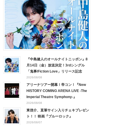
『中島健人のオールナイトニッポン』8
月14日（金）放送決定！3rdシングル
「鬼事/Fiction Love」リリース記念
2026/08/08
アリーナツアー開幕！帝コン！『New
HISTORY COMING ARENA LIVE -The
Imperial Theatre Symphony-』
2026/08/08
東啓介、直筆サイン入りチェキプレゼン
ト！！ 映画『ブルーロック』
2026/08/07