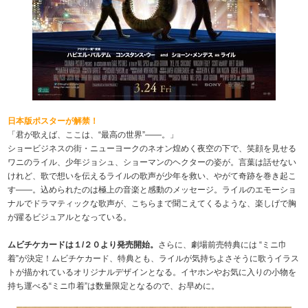
日本版ポスターが解禁！
「君が歌えば、ここは、“最高の世界”――。」
ショービジネスの街・ニューヨークのネオン煌めく夜空の下で、笑顔を見せる
ワニのライル、少年ジョシュ、ショーマンのヘクターの姿が。言葉は話せない
けれど、歌で想いを伝えるライルの歌声が少年を救い、やがて奇跡を巻き起こ
す――。込められたのは極上の音楽と感動のメッセージ。ライルのエモーショ
ナルでドラマティックな歌声が、こちらまで聞こえてくるような、楽しげで胸
が躍るビジュアルとなっている。
ムビチケカードは１/２０より発売開始。
さらに、劇場前売特典には “ミニ巾
着”が決定！ムビチケカード、特典とも、ライルが気持ちよさそうに歌うイラス
トが描かれているオリジナルデザインとなる。イヤホンやお気に入りの小物を
持ち運べる“ミニ巾着”は数量限定となるので、お早めに。