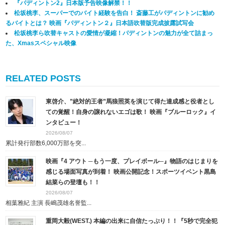
『パディントン2』日本版予告映像解禁！！
松坂桃李、スーパーでのバイト経験を告白！ 斎藤工がパディントンに勧め
るバイトとは？ 映画『パディントン２』日本語吹替版完成披露試写会
松坂桃李ら吹替キャストの愛情が凝縮！パディントンの魅力が全て詰まっ
た、Xmasスペシャル映像
RELATED POSTS
東啓介、”絶対的王者”馬狼照英を演じて得た達成感と役者とし
ての覚醒！自身の譲れないエゴは歌！ 映画『ブルーロック』イ
ンタビュー！
2026/08/07
累計発行部数6,000万部を突...
映画『4 アウト ─もう一度、プレイボール─』物語のはじまりを
感じる場面写真が到着！ 映画公開記念！スポーツイベント黒島
結菜らの登壇も！！
2026/08/07
相葉雅紀 主演 長嶋茂雄名誉監...
重岡大毅(WEST.) 本編の出来に自信たっぷり！！『5秒で完全犯