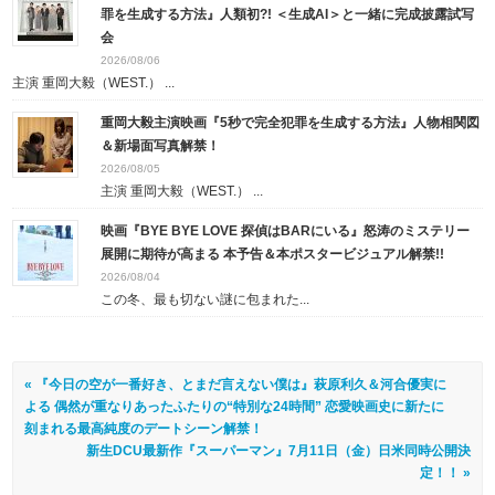
罪を生成する方法』人類初?! ＜生成AI＞と一緒に完成披露試写
会
2026/08/06
主演 重岡大毅（WEST.） ...
重岡大毅主演映画『5秒で完全犯罪を生成する方法』人物相関図
＆新場面写真解禁！
2026/08/05
主演 重岡大毅（WEST.） ...
映画『BYE BYE LOVE 探偵はBARにいる』怒涛のミステリー
展開に期待が高まる 本予告＆本ポスタービジュアル解禁!!
2026/08/04
この冬、最も切ない謎に包まれた...
« 『今日の空が一番好き、とまだ言えない僕は』萩原利久＆河合優実に
よる 偶然が重なりあったふたりの“特別な24時間” 恋愛映画史に新たに
刻まれる最高純度のデートシーン解禁！
新生DCU最新作『スーパーマン』7月11日（金）日米同時公開決
定！！ »