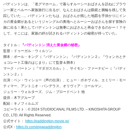
パディントンは、「老グマホーム」で暮らすルーシーおばさんを訪ねにブラウ
ン一家とペルーへ家族旅行に出るが、なんとおばさんは眼鏡と腕輪を残して失
踪していた…。パディントンたちは、おばさんが残した地図を手掛かりにイン
カの黄金郷があるというジャングルの奥地へとルーシーおばさんを探す冒険の
旅に出る！果たしてパディントンは無事におばさんと再会できるのかー！？そ
して、そこには、家族の絆が試されるパディントンの秘密が待っていた。
タイトル：
『パディントン 消えた黄金郷の秘密』
監督：ドゥーガル・ウィルソン
脚本：ポール・キング（『パディントン』『パディントン２』『ウォンカとチ
ョコレート工場のはじまり』にて監督＆脚本）
マーク・バートン（『マダガスカル』）、サイモン・ファーナビー（『パディ
ントン２』）
出演：ベン・ウィショー（声の出演）、ヒュー・ボネヴィル、エミリー・モー
ティマー、アントニオ・バンデラス、オリヴィア・コールマン、
ジュリー・ウォルターズ、ジム・ブロードベント 他
提供：木下グループ
配給：キノフィルムズ
コピーライト：© 2024 STUDIOCANAL FILMS LTD. – KINOSHITA GROUP
CO., LTD. All Rights Reserved.
公式サイト：
https://paddington-movie.jp/
公式X：
https://x.com/eigapaddington