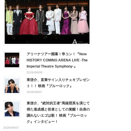
アリーナツアー開幕！帝コン！『New
HISTORY COMING ARENA LIVE -The
Imperial Theatre Symphony-』
2026/08/08
東啓介、直筆サイン入りチェキプレゼン
ト！！ 映画『ブルーロック』
2026/08/07
東啓介、”絶対的王者”馬狼照英を演じて
得た達成感と役者としての覚醒！自身の
譲れないエゴは歌！ 映画『ブルーロッ
ク』インタビュー！
2026/08/07