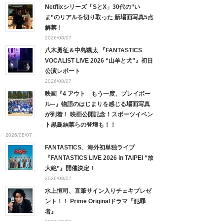
Netflixシリーズ「SとX」30代の“い
ま”のリアルを切り取った 新場面写真5点
解禁！
2026/08/07
八木勇征＆中島颯太 『FANTASTICS
VOCALIST LIVE 2026 “山羊と犬”』初日
公演レポート
2026/08/07
映画『4 アウト ─もう一度、プレイボー
ル─』物語のはじまりを感じる場面写真
が到着！ 映画公開記念！スポーツイベン
ト黒島結菜らの登壇も！！
2026/08/07
FANTASTICS、海外初単独ライブ
『FANTASTICS LIVE 2026 in TAIPEI “放
大絶”』開催決定！
2026/08/07
水上恒司、直筆サイン入りチェキプレゼ
ント！！ Prime Originalドラマ『犯罪
者』