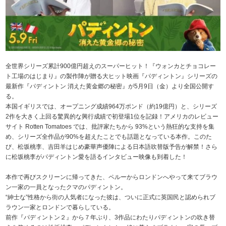
全世界シリーズ累計900億円超えのスーパーヒット！『ウォンカとチョコレー
ト工場のはじまり』の製作陣が贈る大ヒット映画『パディントン』シリーズの
最新作『パディントン 消えた黄金郷の秘密』が5月9日（金）より全国公開す
る。
本国イギリスでは、オープニング成績964万ポンド（約19億円）と、シリーズ
2作を大きく上回る驚異的な興行成績で初登場1位を記録！アメリカのレビュー
サイト Rotten Tomatoes では、批評家たちから 93%という熱狂的な支持を集
め、シリーズ全作品が90%を超えたことでも話題となっている本作。このた
び、松坂桃李、吉田羊はじめ豪華声優陣による日本語吹替版予告が解禁！さら
に松坂桃李がパディントン愛を語るインタビュー映像も到着した！
本作で再びスクリーンに帰ってきた、ペルーからロンドンへやって来てブラウ
ン一家の一員となったクマのパディントン。
“紳士な”性格から街の人気者になった彼は、ついに正式に英国民と認められブ
ラウン一家とロンドンで暮らしている。
前作『パディントン２』から７年ぶり、3作品にわたりパディントンの吹き替