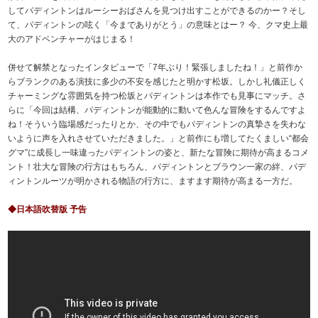
してパディントンはルーシーおばさんを見つけ出すことができるのかー？そし
て、パディントンの呟く「今までありがとう」の意味とはー？ 今、クマ史上最
大のアドベンチャーがはじまる！
併せて解禁となったインタビューで「7年ぶり！緊張しましたね！」と前作か
らブランクのある演技に多少の不安を感じたと明かす松坂。しかし礼儀正しく
チャーミングな雰囲気を持つ松坂とパディントンは本作でも見事にマッチ。さ
らに「今回は結構、パディントンが能動的に動いて色んな冒険をするんですよ
ね！そういう臨場感だったりとか、その中でもパディントンの真摯さを失わな
いように声を入れさせていただきました。」と前作にも増してたくましい“都会
グマ”に成長し一味違ったパディントンの姿と、新たな冒険に期待が高まるコメ
ント！壮大な冒険の行方はもちろん、パディントンとブラウン一家の絆、パデ
ィントンルーツが明かされる物語の行方に、ますます期待が高まる一方だ。
◆日本語吹替版 予告