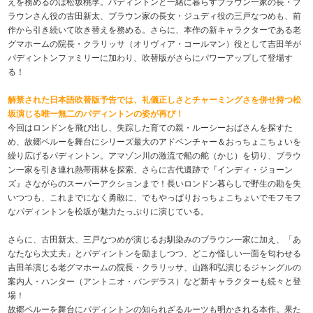
えを務めるのは松坂桃李。パディントンと一緒に暮らすブラウン一家の長・ブ
ラウンさん役の古田新太、ブラウン家の長女・ジュディ役の三戸なつめも、前
作から引き続いて吹き替えを務める。さらに、本作の新キャラクターである老
グマホームの院長・クラリッサ（オリヴィア・コールマン）役として吉田羊が
パディントンファミリーに加わり、吹替版がさらにパワーアップして登場す
る！
解禁された日本語吹替版予告では、礼儀正しさとチャーミングさを併せ持つ松
坂演じる唯一無二のパディントンの姿が再び！
今回はロンドンを飛び出し、失踪した育ての親・ルーシーおばさんを探すた
め、故郷ペルーを舞台にシリーズ最大のアドベンチャー＆おっちょこちょいを
繰り広げるパディントン。アマゾン川の激流で船の舵（かじ）を切り、ブラウ
ン一家を引き連れ熱帯雨林を探索、さらに古代遺跡で『インディ・ジョーン
ズ』さながらのスーパーアクションまで！長いロンドン暮らしで野生の勘を失
いつつも、これまでになく勇敢に、でもやっぱりおっちょこちょいでモフモフ
なパディントンを松坂が魅力たっぷりに演じている。
さらに、古田新太、三戸なつめが演じるお馴染みのブラウン一家に加え、「あ
なたなら大丈夫」とパディントンを励ましつつ、どこか怪しい一面を匂わせる
吉田羊演じる老グマホームの院長・クラリッサ、山路和弘演じるジャングルの
案内人・ハンター（アントニオ・バンデラス）など新キャラクターも続々と登
場！
故郷ペルーを舞台にパディントンの知られざるルーツも明かされる本作。果た