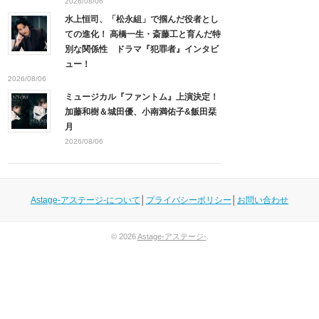
2026/08/06
水上恒司、「松永組」で掴んだ役者とし
ての進化！ 高橋一生・斎藤工と育んだ特
別な関係性 ドラマ『犯罪者』インタビ
ュー！
2026/08/06
ミュージカル『ファントム』上演決定！
加藤和樹＆城田優、小南満佑子&飯田栞
月
2026/08/06
Astage-アステージ-について
│
プライバシーポリシー
│
お問い合わせ
© 2026
Astage-アステージ-
.