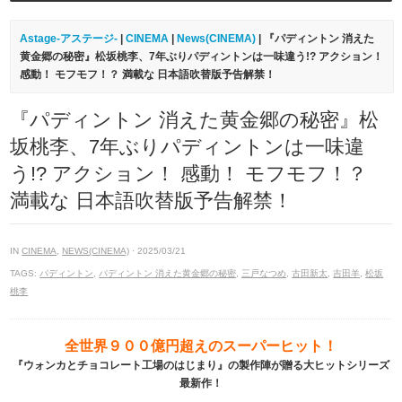
Astage-アステージ-
|
CINEMA
|
News(CINEMA)
| 『パディントン 消えた
黄金郷の秘密』松坂桃李、7年ぶりパディントンは一味違う!? アクション！
感動！ モフモフ！？ 満載な 日本語吹替版予告解禁！
『パディントン 消えた黄金郷の秘密』松
坂桃李、7年ぶりパディントンは一味違
う!? アクション！ 感動！ モフモフ！？
満載な 日本語吹替版予告解禁！
IN
CINEMA
,
NEWS(CINEMA)
· 2025/03/21
TAGS:
パディントン
,
パディントン 消えた黄金郷の秘密
,
三戸なつめ
,
古田新太
,
吉田羊
,
松坂
桃李
全世界９００億円超えのスーパーヒット！
『ウォンカとチョコレート工場のはじまり』の製作陣が贈る大ヒットシリーズ
最新作！