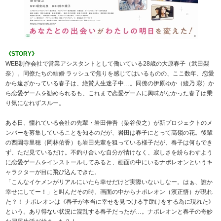
《STORY》
WEB制作会社で営業アシスタントとして働いている28歳の大原春子（武田梨
奈）。同僚たちの結婚 ラッシュで焦りを感じてはいるものの、ここ数年、恋愛
から遠ざかっている春子は、絶賛人生迷子中…。同僚の伊原ゆか（綾乃 彩）か
ら恋愛ゲームを勧められるも、これまで恋愛ゲームに興味がなかった春子は乗
り気になれずスルー。
ある日、憧れている会社の先輩・岩田伸吾（染谷俊之）が新プロジェクトのメ
ンバーを募集していることを知るのだが、岩田は春子にとって高嶺の花。後輩
の西園寺里穂（岡林佑香）も岩田先輩を狙っている様子だが、春子は何もでき
ず、ただ見ているだけ。不釣り合いな自分が情けなく、寂しさを紛らわすよう
に恋愛ゲームをインストールしてみると、画面の中にいるナポレオンというキ
ャラクターが目に飛び込んできた。
「こんなイケメンがリアルにいたら幸せだけど実際いないしなー。はぁ、誰か
幸せにしてー！」と叫んだその時、画面の中からナポレオン（濱正悟）が現れ
た？！ ナポレオンは《春子が本当に幸せを見つける手助けをする為に現れた》
という。あり得ない状況に混乱する春子だったが…。ナポレオンと春子の奇妙