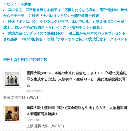
ービジュアル解禁！
染谷俊之、武田梨奈演じる春子は「応援したくなる存在」濱正悟は学生時代
からモテモテ！？ 映画『ナポレオンと私』公開記念舞台挨拶
映画『ボクはボク、クジラはクジラで、泳いでいる。』第２弾ポスター完
成！ ハロルド作石”氏描き下ろし イラスト×実写チラシも解禁！
武田梨奈にサプライズで誕生日祝い！ 濱正悟から30本のバラをプレゼント
され感激！30代の抱負も！ 映画『ナポレオンと私』の完成記念トークイベント
RELATED POSTS
重岡大毅(WEST.) 本編の出来に自信たっぷり！！『5秒で完全犯
罪を生成する方法』人類初?! ＜生成AI＞と一緒に完成披露試写
会
2026/08/06
主演 重岡大毅（WEST.） ...
重岡大毅主演映画『5秒で完全犯罪を生成する方法』人物相関図
＆新場面写真解禁！
2026/08/05
主演 重岡大毅（WEST.） ...