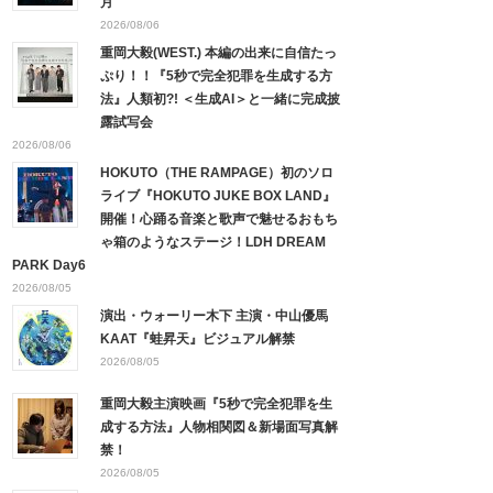
月
2026/08/06
重岡大毅(WEST.) 本編の出来に自信たっ
ぷり！！『5秒で完全犯罪を生成する方
法』人類初?! ＜生成AI＞と一緒に完成披
露試写会
2026/08/06
HOKUTO（THE RAMPAGE）初のソロ
ライブ『HOKUTO JUKE BOX LAND』
開催！心踊る音楽と歌声で魅せるおもち
ゃ箱のようなステージ！LDH DREAM
PARK Day6
2026/08/05
演出・ウォーリー木下 主演・中山優馬
KAAT『蛙昇天』ビジュアル解禁
2026/08/05
重岡大毅主演映画『5秒で完全犯罪を生
成する方法』人物相関図＆新場面写真解
禁！
2026/08/05