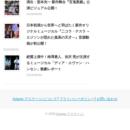
演出・堂本光一 新作舞台『百鬼夜鏡』公
演ビジュアル公開！
2026/08/05
日本初演から世界へと羽ばたく新作オリ
ジナルミュージカル『二コラ・テスラ ～
エジソンが恐れた孤高の天才～』音源動
画が初公開！
2026/08/04
絶賛上演中！柿澤勇人、吉沢 亮が主演す
るミュージカル「ディア・エヴァン・ハ
ンセン」観劇レポート
2026/08/04
Astage-アステージ-について
│
プライバシーポリシー
│
お問い合わせ
© 2026
Astage-アステージ-
.