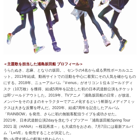
＜主題歌を担当した浦島坂田船 プロフィール＞
うらたぬき、志麻、となりの坂田。、センラの4名から成る男性ボーカルユニ
ット。2013年結成、動画サイトでの活動を中心に着実にその人気を確かなもの
にする。2018年、ニューアルバム「V-enus」がオリコン１位＆ゴールドディ
スク（10万枚）を獲得、結成5周年を記念した初の日本武道館公演もチケット
は即ソールドアウトした。2019年、TVアニメ「浦島坂田船の日常」が放送、
メンバーをそのままのキャラクターでアニメ化するという斬新なメディアミッ
クスは大きな反響を呼んだ。2020年、結成7周年を記念したアルバム
「RAINBOW」を発売、さらに初の無観客配信ライブを成功させた。
2021年、日本武道館公演2dayを含むライブツアー「浦島坂田船Spring Tour
2021 花（HANA）～桜花再凛～」も大成功をおさめ、7月7日には最新アルバ
ム「L∞VE」を発売することが決定した。
勢いを増す彼らの航海は終わらない。