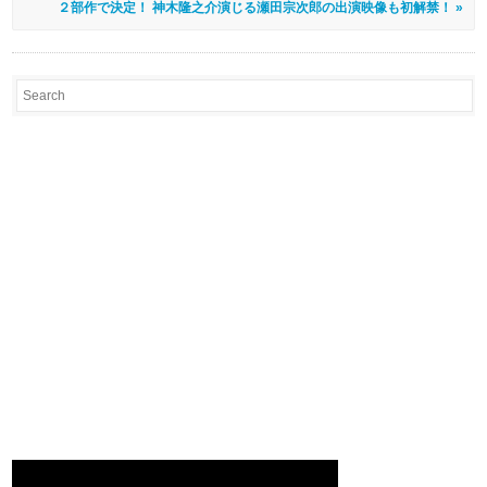
２部作で決定！ 神木隆之介演じる瀬田宗次郎の出演映像も初解禁！ »