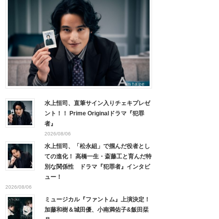
水上恒司、直筆サイン入りチェキプレゼ
ント！！ Prime Originalドラマ『犯罪
者』
2026/08/06
水上恒司、「松永組」で掴んだ役者とし
ての進化！ 高橋一生・斎藤工と育んだ特
別な関係性 ドラマ『犯罪者』インタビ
ュー！
2026/08/06
ミュージカル『ファントム』上演決定！
加藤和樹＆城田優、小南満佑子&飯田栞