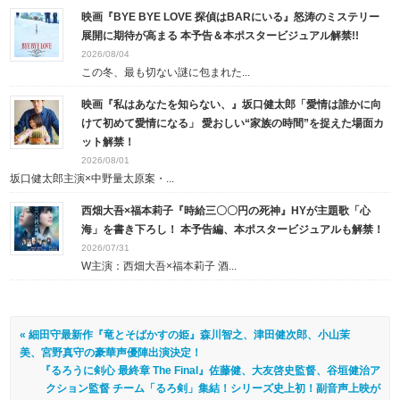
映画『BYE BYE LOVE 探偵はBARにいる』怒涛のミステリー
展開に期待が高まる 本予告＆本ポスタービジュアル解禁!!
2026/08/04
この冬、最も切ない謎に包まれた...
映画『私はあなたを知らない、』坂口健太郎「愛情は誰かに向
けて初めて愛情になる」 愛おしい“家族の時間”を捉えた場面カ
ット解禁！
2026/08/01
坂口健太郎主演×中野量太原案・...
西畑大吾×福本莉子『時給三〇〇円の死神』HYが主題歌「心
海」を書き下ろし！ 本予告編、本ポスタービジュアルも解禁！
2026/07/31
W主演：西畑大吾×福本莉子 酒...
« 細田守最新作『竜とそばかすの姫』森川智之、津田健次郎、小山茉
美、宮野真守の豪華声優陣出演決定！
『るろうに剣心 最終章 The Final』佐藤健、大友啓史監督、谷垣健治ア
クション監督 チーム「るろ剣」集結！シリーズ史上初！副音声上映が