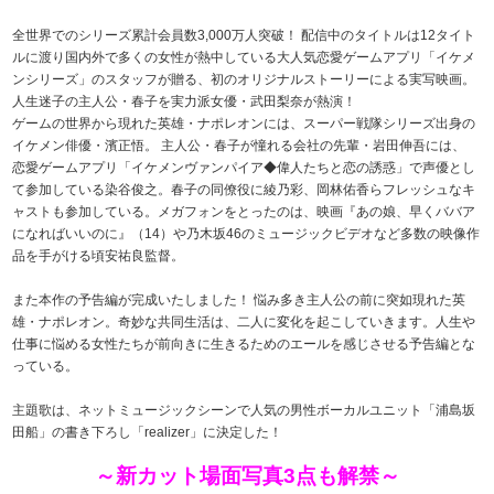
全世界でのシリーズ累計会員数3,000万人突破！ 配信中のタイトルは12タイト
ルに渡り国内外で多くの女性が熱中している大人気恋愛ゲームアプリ「イケメ
ンシリーズ」のスタッフが贈る、初のオリジナルストーリーによる実写映画。
人生迷子の主人公・春子を実力派女優・武田梨奈が熱演！
ゲームの世界から現れた英雄・ナポレオンには、スーパー戦隊シリーズ出身の
イケメン俳優・濱正悟。 主人公・春子が憧れる会社の先輩・岩田伸吾には、
恋愛ゲームアプリ「イケメンヴァンパイア◆偉人たちと恋の誘惑」で声優とし
て参加している染谷俊之。春子の同僚役に綾乃彩、岡林佑香らフレッシュなキ
ャストも参加している。メガフォンをとったのは、映画『あの娘、早くババア
になればいいのに』（14）や乃木坂46のミュージックビデオなど多数の映像作
品を手がける頃安祐良監督。
また本作の予告編が完成いたしました！ 悩み多き主人公の前に突如現れた英
雄・ナポレオン。奇妙な共同生活は、二人に変化を起こしていきます。人生や
仕事に悩める女性たちが前向きに生きるためのエールを感じさせる予告編とな
っている。
主題歌は、ネットミュージックシーンで人気の男性ボーカルユニット「浦島坂
田船」の書き下ろし「realizer」に決定した！
～新カット場面写真3点も解禁～