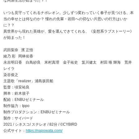
な同居生活が始まった？！
いつも見守ってくれるナポレオン。少しずつ変わっていく春子が見つける、本
当の幸せとは何なのか？ 憧れの先輩・岩田への切ない片思いの行方はいか
に？？
異世界から現れた英雄が、愛を運んできてくれる、《妄想系ラブストーリー》
が始まった！
武田梨奈 濱 正悟
綾乃 彩 岡林佑香
永吉明日香 白鳥紗良 米村真理 金子祐史 笈川健太 村田 唯 輝海 荒井
レイラ
染谷俊之
主題歌「realizer」浦島坂田船
監督：頃安祐良
脚本：鈴木規子
配給：ENBUゼミナール
制作協力：Ippo
制作プロダクション：ENBUゼミナール
製作：サイバード
2021 / シネスコ/ ステレオ / 82分 / ©CYBIRD
公式サイト：
https://napowata.com/