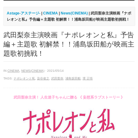
Astage-アステージ-
|
CINEMA
|
News(CINEMA)
| 武田梨奈主演映画『ナポ
レオンと私』予告編＋主題歌 初解禁！！浦島坂田船が映画主題歌初挑戦！
武田梨奈主演映画『ナポレオンと私』予告
編＋主題歌 初解禁！！浦島坂田船が映画主
題歌初挑戦！
IN
CINEMA
,
NEWS(CINEMA)
· 2021/05/14
TAGS:
ナポレオンと私
,
染谷俊之
,
武田梨奈
,
浦島坂田船
,
濱 正悟
武田梨奈主演！ 人生迷子ちゃんに贈る 《 妄想系ラブストーリー 》