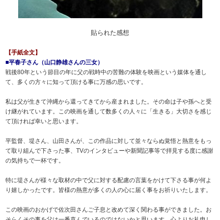
貼られた感想
【手紙全文】
■平春子さん（山口静雄さんの三女）
戦後80年という節目の年に父の戦時中の苦難の体験を映画という媒体を通し
て、多くの方々に知って頂ける事に万感の思いです。
私は父が生きて沖縄から還ってきてから産まれました。その命は子や孫へと受
け継がれています。この映画を通して数多くの人々に「生きる」大切さを感じ
て頂ければ幸いと思います。
平監督、堤さん、山田さんが、この作品に対して並々ならぬ覚悟と熱意をもっ
て取り組んで下さった事、TVのインタビューや新聞記事等で拝見する度に感謝
の気持ちで一杯です。
特に堤さんが様々な取材の中で父に対する配慮の言葉をかけて下さる事が何よ
り嬉しかったです。皆様の熱意が多くの人の心に届く事をお祈りいたします。
この映画のおかげで佐次田さんご子息と改めて深く関わる事ができました。お
そらくその事を父は一番喜んでいるのではないかと思います。心よりお礼申し