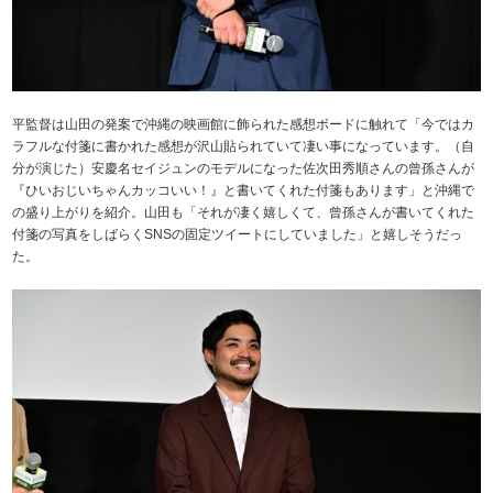
平監督は山田の発案で沖縄の映画館に飾られた感想ボードに触れて「今ではカ
ラフルな付箋に書かれた感想が沢山貼られていて凄い事になっています。（自
分が演じた）安慶名セイジュンのモデルになった佐次田秀順さんの曾孫さんが
『ひいおじいちゃんカッコいい！』と書いてくれた付箋もあります」と沖縄で
の盛り上がりを紹介。山田も「それが凄く嬉しくて、曾孫さんが書いてくれた
付箋の写真をしばらくSNSの固定ツイートにしていました」と嬉しそうだっ
た。