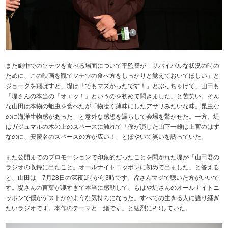
また劇中でのソテツを食べる場面について平監督が「サバイバルな状況の時の
ために、この映画を観てソテツの食べ方をしっかりと覚えておいてほしい」と
ジョークを飛ばすと、堤は「でもマズかったです！」とぶっちゃけて、山田も
「堤さんの本当の『オエッ！』というのを初めて聞きました」と苦笑い。そん
な山田は本物の蛆虫を食べたが「物凄く薄味にしたアサリみたいな味。昆虫な
のに海洋生物感があった」と意外な感想を漏らして会場を驚かせた。一方、堤
はガジュマルの木の上のスペースに触れて「僕が演じた山下一雄は上官のはず
なのに、安慶名のスペースの方が広い！」とぼやいて笑いを誘っていた。
また公開までのプロモーションで印象的だったことを聞かれた堤が「山田君の
ラジオの収録に出たこと。オールナイトニッポンに初めて出ました」と答える
と、山田は「7月28日の深夜1時から3時です。皆さんマジで聴いた方がいいで
す。堤さんの言葉が凄すぎて本当に感動して、もはや堤さんのオールナイトニ
ッポンで僕がゲストかのような気持ちになった。すべての生きる人に語り継ぎ
たいラジオです。本作のテーマと一緒です」と猛烈にPRしていた。