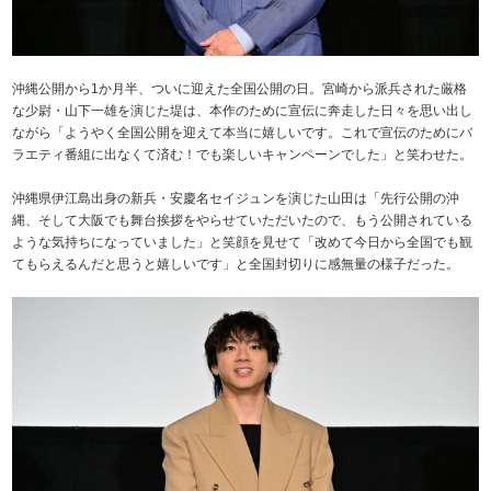
沖縄公開から1か月半、ついに迎えた全国公開の日。宮崎から派兵された厳格
な少尉・山下一雄を演じた堤は、本作のために宣伝に奔走した日々を思い出し
ながら「ようやく全国公開を迎えて本当に嬉しいです。これで宣伝のためにバ
ラエティ番組に出なくて済む！でも楽しいキャンペーンでした」と笑わせた。
沖縄県伊江島出身の新兵・安慶名セイジュンを演じた山田は「先行公開の沖
縄、そして大阪でも舞台挨拶をやらせていただいたので、もう公開されている
ような気持ちになっていました」と笑顔を見せて「改めて今日から全国でも観
てもらえるんだと思うと嬉しいです」と全国封切りに感無量の様子だった。