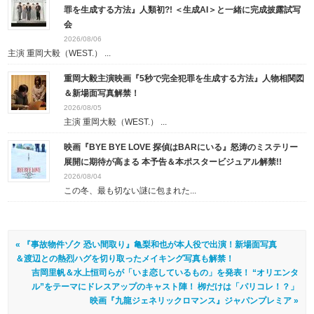
罪を生成する方法』人類初?! ＜生成AI＞と一緒に完成披露試写
会
2026/08/06
主演 重岡大毅（WEST.） ...
重岡大毅主演映画『5秒で完全犯罪を生成する方法』人物相関図
＆新場面写真解禁！
2026/08/05
主演 重岡大毅（WEST.） ...
映画『BYE BYE LOVE 探偵はBARにいる』怒涛のミステリー
展開に期待が高まる 本予告＆本ポスタービジュアル解禁!!
2026/08/04
この冬、最も切ない謎に包まれた...
« 『事故物件ゾク 恐い間取り』亀梨和也が本人役で出演！新場面写真
＆渡辺との熱烈ハグを切り取ったメイキング写真も解禁！
吉岡里帆＆水上恒司らが「いま恋しているもの」を発表！ “オリエンタ
ル”をテーマにドレスアップのキャスト陣！ 栁だけは「パリコレ！？」
映画『九龍ジェネリックロマンス』ジャパンプレミア »