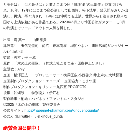
と暮せば」「母と暮せば」と並ぶこまつ座「戦後“命”の三部作」位置づけら
れ、16年、19年にはこまつ座公演として山西惇、松下洸平、普天間かおりが出
演し、再演、再々演され、19年には沖縄でも上演。世界からも注目され様々な
国から上演依頼がある作品である。2023年6月より韓国公演がスタートし8月
の終演までソールドアウトの人気を博した。
出演：堤 真一 山田裕貴
津波竜斗 玉代㔟圭司 尚玄 岸本尚泰 城間やよい 川田広樹(ガレッジセー
ル)／山西 惇
監督・脚本：平 一紘
原作：「木の上の軍隊」（株式会社こまつ座・原案井上ひさし）
主題歌：Anly
企画：横澤匡広 プロデューサー：横澤匡広 小西啓介 井上麻矢 大城賢吾
企画製作プロダクション：エコーズ 企画協力：こまつ座
制作プロダクション：キリシマ一九四五 PROJECT9
後援：沖縄県 特別協力：伊江村
製作幹事・配給：ハピネットファントム・スタジオ
©️2025「木の上の軍隊」製作委員会
公式サイト：
https://happinet-phantom.com/kinouenoguntai/
公式X（旧Twitter）：＠kinoue_guntai
絶賛全国公開中！