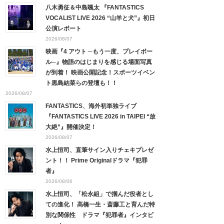
八木勇征＆中島颯太 『FANTASTICS
VOCALIST LIVE 2026 “山羊と犬”』初日
公演レポート
2026/08/07
映画『4 アウト ─もう一度、プレイボー
ル─』物語のはじまりを感じる場面写真
が到着！ 映画公開記念！スポーツイベン
ト黒島結菜らの登壇も！！
2026/08/07
FANTASTICS、海外初単独ライブ
『FANTASTICS LIVE 2026 in TAIPEI “放
大絶”』開催決定！
2026/08/07
水上恒司、直筆サイン入りチェキプレゼ
ント！！ Prime Originalドラマ『犯罪
者』
2026/08/06
水上恒司、「松永組」で掴んだ役者とし
ての進化！ 高橋一生・斎藤工と育んだ特
別な関係性 ドラマ『犯罪者』インタビ