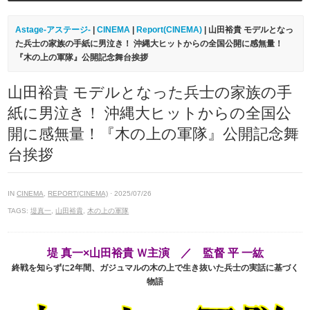
Astage-アステージ-
|
CINEMA
|
Report(CINEMA)
| 山田裕貴 モデルとなっ
た兵士の家族の手紙に男泣き！ 沖縄大ヒットからの全国公開に感無量！
『木の上の軍隊』公開記念舞台挨拶
山田裕貴 モデルとなった兵士の家族の手
紙に男泣き！ 沖縄大ヒットからの全国公
開に感無量！『木の上の軍隊』公開記念舞
台挨拶
IN
CINEMA
,
REPORT(CINEMA)
· 2025/07/26
TAGS:
堤真一
,
山田裕貴
,
木の上の軍隊
堤 真一×山田裕貴 Ｗ主演 ／ 監督 平 一紘
終戦を知らずに2年間、ガジュマルの木の上で生き抜いた兵士の実話に基づく
物語