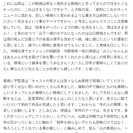
これに山田は「この映画は明るく前向きな映画だと言ってきたので泣きたくな
かったのに、これはずるくないですか？」と大粒の涙。「絶対にこれがネット
ニュースに流れる。悲しい映画だと思われるような書き方は絶対にしないでく
ださい！生きるという事がテーマですから」と号泣しながらマスコミに注意喚
起していた。堤は「役者をやっていく上での救いを頂きました。僕は泣きませ
ん！」と笑わせつつ「山下一雄のモデルになったのは山口静雄さんですが、実
は僕の死んだ父親と下の名前が漢字も含めて一緒。縁に感じたというか運命だ
と思いました。縁でいい映画に参加させてもらいました」と奇縁を口にしてい
た。沖縄出身でセイジュンの幼馴染・与那嶺幸一役の津波は「おじいちゃんお
ばあちゃんが生き延びて命を繋いできてくれたから僕らはこの世界に存在して
いる。映画という媒体を通してみなさん一人一人に日常が素晴らしくてありが
たい事なんだと伝えることが出来たら嬉しいです」と述べた。
最後に平監督は「キャストの皆さんは並々ならぬ覚悟で現場にいてくださり、
語り尽くせない思い出がたくさん出来ました。撮影の中で撮れたものを素晴ら
しいスタッフたちが素晴らしい映画にしてくれました。そして今日こんなに感
動するとは…。監督冥利に尽きるとはこのことだなと思います。皆さんに観て
いただいて初めて作品が完成したと思います。これからも『木の上の軍隊』を
宜しくお願いします」としみじみ。津波は「本作のテーマは、生きるです。多
くの方々にシェアしてください」とアピール。山田は沖縄では子供世代にも本
作が広がっていることに触れて「戦争を知らない子たちも恐怖だけではなく、
知ろうとしてくれている事が嬉しい」と噛みしめて、堤も「心の奥底から、一