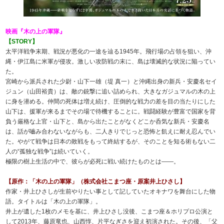
映画『木の上の軍隊』
【STORY】
太平洋戦争末期、戦況が悪化の一途を辿る1945年。飛行場の占領を狙い、沖
縄・伊江島に米軍が侵攻。激しい攻防戦の末に、島は壊滅的な状況に陥ってい
た。
宮崎から派兵された少尉・山下一雄（堤 真一）と沖縄出身の新兵・安慶名セイ
ジュン（山田裕貴）は、敵の銃撃に追い詰められ、大きなガジュマルの木の上
に身を潜める。仲間の死体は増え続け、圧倒的な戦力の差を目の当たりにした
山下は、援軍が来るまでその場で待機することに。戦闘経験が豊富で国家を背
負う厳格な上官・山下と、島から出たことがなくどこか呑気な新兵・安慶名
は、話が嚙み合わないながらも、二人きりでじっと恐怖と飢えに耐え忍んでい
た。やがて戦争は日本の敗戦をもって終結するが、そのことを知る術もない二
人の“孤独な戦争”は続いていく。
極限の樹上生活の中で、彼らが必死に戦い続けたものとは――。
【原作：「木の上の軍隊」（株式会社こまつ座・原案井上ひさし】
作家・井上ひさしが生前やりたい事として記していたオキナワを舞台にした物
語。タイトルは「木の上の軍隊」。
井上が遺した1枚のメモを基に、井上ひさし没後、こまつ座＆ホリプロ公演と
して2013年、藤原竜也、山西惇、片平なぎさを迎え初演された。その後、「父