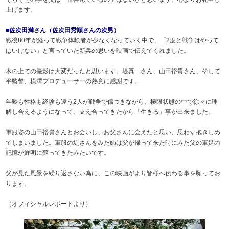
上げます。
■佐次田満さん（佐次田秀順さんの次男）
戦後80年が経って戦争体験者が少なくなっていく中で、「2度と戦争はやって
はいけない」と言っていた新兵の思いを映画で伝えてくれました。
木の上での撮影は大変だったと思います。堤真⼀さん、山田裕貴さん、そして
平監督、横澤プロデューサーの熱意に感謝です。
年齢も性格も経験も違う2人が戦争で傷つきながら、極限状態の中で徐々に理
解し合えるようになって、支え合ってきたから「生きる」事が出来ました。
軍服姿の山田裕貴さんとお会いし、お父さんに会えたと思い、思わず抱きしめ
てしまいました。軍服の堤さんをみた姉は父が帰って来た時にみた父の軍足の
記憶が鮮明に蘇ってきたみたいです。
父が見た風景を繰り返さない為に、この映画がより皆様へ伝わる事を願ってお
ります。
（オフィシャルレポートより）