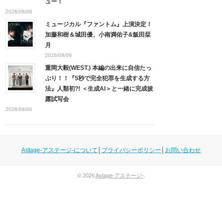
ュー！
2026/08/06
ミュージカル『ファントム』上演決定！
加藤和樹＆城田優、小南満佑子&飯田栞
月
2026/08/06
重岡大毅(WEST.) 本編の出来に自信たっ
ぷり！！『5秒で完全犯罪を生成する方
法』人類初?! ＜生成AI＞と一緒に完成披
露試写会
2026/08/06
Astage-アステージ-について
│
プライバシーポリシー
│
お問い合わせ
© 2026
Astage-アステージ-
.