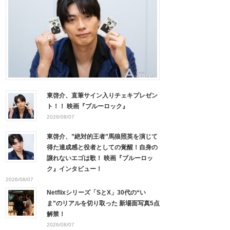
東啓介、直筆サイン入りチェキプレゼン
ト！！ 映画『ブルーロック』
2026/08/07
東啓介、”絶対的王者”馬狼照英を演じて
得た達成感と役者としての覚醒！自身の
譲れないエゴは歌！ 映画『ブルーロッ
ク』インタビュー！
2026/08/07
Netflixシリーズ「SとX」30代の“い
ま”のリアルを切り取った 新場面写真5点
解禁！
2026/08/07