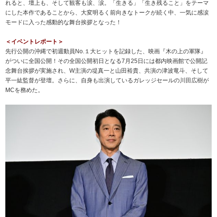
れると、壇上も、そして観客も涙、涙。「生きる」「生き残ること」をテーマ
にした本作であることから、大変明るく前向きなトークが続く中、一気に感涙
モードに入った感動的な舞台挨拶となった！
＜イベントレポート＞
先行公開の沖縄で初週動員No.１大ヒットを記録した、映画『木の上の軍隊』
がついに全国公開！その全国公開初日となる7月25日には都内映画館で公開記
念舞台挨拶が実施され、W主演の堤真一と山田裕貴、共演の津波竜斗、そして
平一紘監督が登壇。さらに、自身も出演しているガレッジセールの川田広樹が
MCを務めた。