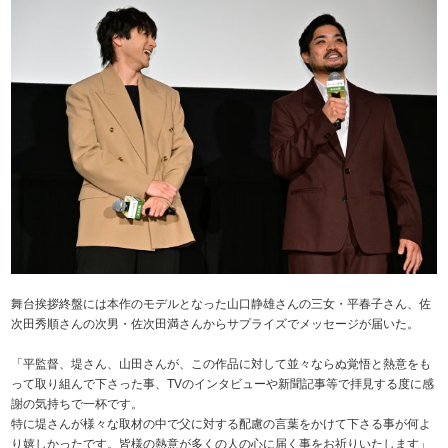
舞台挨拶終盤には本作のモデルとなった山口静雄さんの三女・平春子さん、佐
次田秀順さんの次男・佐次田満さんからサプライズでメッセージが届いた。
「平監督、堤さん、山田さんが、この作品に対して並々ならぬ覚悟と熱意をも
って取り組んで下さった事、TVのインタビューや新聞記事等で拝見する度に感
謝の気持ちで一杯です。
特に堤さんが様々な取材の中で父に対する配慮の言葉をかけて下さる事が何よ
り嬉しかったです。皆様の熱意が多くの人の心に届く事をお祈りいたします」