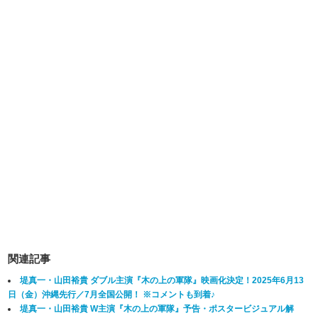
関連記事
堤真一・山田裕貴 ダブル主演『木の上の軍隊』映画化決定！2025年6月13
日（金）沖縄先行／7月全国公開！ ※コメントも到着♪
堤真一・山田裕貴 W主演『木の上の軍隊』予告・ポスタービジュアル解