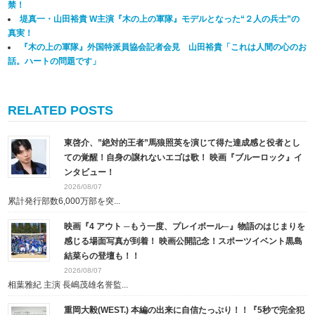
禁！
堤真一・山田裕貴 W主演『木の上の軍隊』モデルとなった“２人の兵士”の
真実！
『木の上の軍隊』外国特派員協会記者会見 山田裕貴「これは人間の心のお
話。ハートの問題です」
RELATED POSTS
東啓介、”絶対的王者”馬狼照英を演じて得た達成感と役者とし
ての覚醒！自身の譲れないエゴは歌！ 映画『ブルーロック』イ
ンタビュー！
2026/08/07
累計発行部数6,000万部を突...
映画『4 アウト ─もう一度、プレイボール─』物語のはじまりを
感じる場面写真が到着！ 映画公開記念！スポーツイベント黒島
結菜らの登壇も！！
2026/08/07
相葉雅紀 主演 長嶋茂雄名誉監...
重岡大毅(WEST.) 本編の出来に自信たっぷり！！『5秒で完全犯