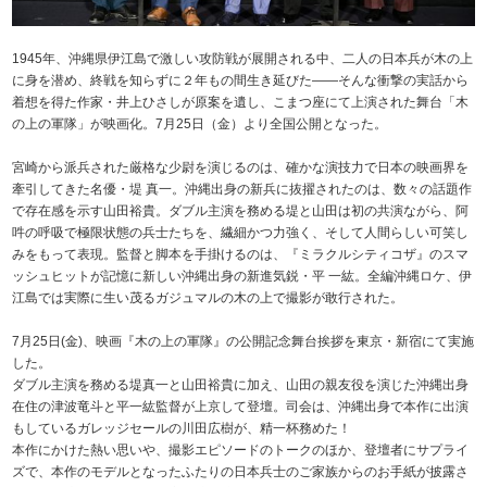
1945年、沖縄県伊江島で激しい攻防戦が展開される中、二人の日本兵が木の上
に身を潜め、終戦を知らずに２年もの間生き延びた――そんな衝撃の実話から
着想を得た作家・井上ひさしが原案を遺し、こまつ座にて上演された舞台「木
の上の軍隊」が映画化。7月25日（金）より全国公開となった。
宮崎から派兵された厳格な少尉を演じるのは、確かな演技力で日本の映画界を
牽引してきた名優・堤 真一。沖縄出身の新兵に抜擢されたのは、数々の話題作
で存在感を示す山田裕貴。ダブル主演を務める堤と山田は初の共演ながら、阿
吽の呼吸で極限状態の兵士たちを、繊細かつ力強く、そして人間らしい可笑し
みをもって表現。監督と脚本を手掛けるのは、『ミラクルシティコザ』のスマ
ッシュヒットが記憶に新しい沖縄出身の新進気鋭・平 一紘。全編沖縄ロケ、伊
江島では実際に生い茂るガジュマルの木の上で撮影が敢行された。
7月25日(金)、映画『木の上の軍隊』の公開記念舞台挨拶を東京・新宿にて実施
した。
ダブル主演を務める堤真一と山田裕貴に加え、山田の親友役を演じた沖縄出身
在住の津波竜斗と平一紘監督が上京して登壇。司会は、沖縄出身で本作に出演
もしているガレッジセールの川田広樹が、精一杯務めた！
本作にかけた熱い思いや、撮影エピソードのトークのほか、登壇者にサプライ
ズで、本作のモデルとなったふたりの日本兵士のご家族からのお手紙が披露さ