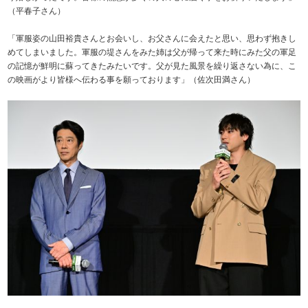
（平春子さん）
「軍服姿の山田裕貴さんとお会いし、お父さんに会えたと思い、思わず抱きし
めてしまいました。軍服の堤さんをみた姉は父が帰って来た時にみた父の軍足
の記憶が鮮明に蘇ってきたみたいです。父が見た風景を繰り返さない為に、こ
の映画がより皆様へ伝わる事を願っております」（佐次田満さん）