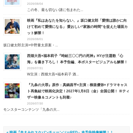
2026/08/04
この冬、最も切ない謎に包まれた...
映画『私はあなたを知らない、』坂口健太郎「愛情は誰かに向
けて初めて愛情になる」 愛おしい“家族の時間”を捉えた場面カ
ット解禁！
2026/08/01
坂口健太郎主演×中野量太原案・...
西畑大吾×福本莉子『時給三〇〇円の死神』HYが主題歌「心
海」を書き下ろし！ 本予告編、本ポスタービジュアルも解禁！
2026/07/31
W主演：西畑大吾×福本莉子 酒...
『九条の大罪』原作：真鍋昌平×主演：柳楽優弥×ドラマキャス
ト再集結で映画化決定！2027年1月8日（金）全国公開！ ※ティ
ザー映像＆コメントも到着♪
2026/07/30
モンスターコンテンツ「九条の大...
« 映画『血まみれスケバンチェーンソーRED』本予告映像解禁！！