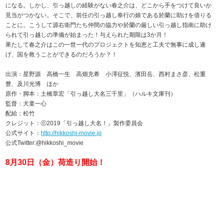
になる。しかし、引っ越しの経験がない春之介は、どこから手をつけて良いか
見当がつかない。そこで、前任の引っ越し奉行の娘である於蘭に助けを借りる
ことに。こうして源右衛門たち仲間の協力や於蘭の厳しい引っ越し指南に助け
られて引っ越しの準備が始まった！与えられた期限は3か月！
果たして春之介はこの一世一代のプロジェクトを知恵と工夫で無事に成し遂
げ、国を救うことができるのだろうか？！
出演：星野源 高橋一生 高畑充希 小澤征悦、濱田岳、西村まさ彦、松重
豊、及川光博 ほか
原作・脚本：土橋章宏「引っ越し大名三千里」（ハルキ文庫刊）
監督：犬童一心
配給：松竹
クレジット：ⓒ2019「引っ越し大名！」製作委員会
公式サイト：
http://hikkoshi-movie.jp
公式Twitter:@hikkoshi_movie
8月30日（金）荷造り開始！