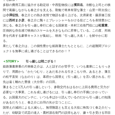
多額の費用工面に協力する勘定頭・中西監物役には
濱田岳
。冷酷な上司との狭
間で葛藤しながらも春之介を支える。 勤勉で将来有望な藩士・山里一郎太役に
は
小澤征悦
。春之介との熱き友情で物語を盛り上げる。 次席家老・藤原修三役
には
西村まさ彦
。春之介に飄々とプレッシャーをかける役どころを表情豊かに
演じる。 春之介を引っ越し奉行に命じる国家老・本村三右衛門役には
松重豊
。
圧倒的な存在感で映画のスケールを大きなものに昇華している。 この度、邦画
界を代表する豪華キャストが集結し、映画「引っ越し大名！」を鮮やかに彩
る。
果たして春之介は、この個性豊かな姫路藩士たちとともに、この超難関プロジ
ェクトを無事に成し遂げることはできるのか！？
＜STORY＞
引っ越しは戦ござる！
姫路藩書庫番の片桐春之介は、人と話すのが苦手で、いつも書庫にこもりっき
りで、周囲から「かたつむり」とあだ名される引きこもり侍。あるとき、藩主
の松平直矩（なおのり）は、幕府から国替え（引っ越し）を言い渡される。行
先は遠く離れた豊後（大分県）の日田。
藩まるごと1万人の引っ越しという、参勤交代をはるかに上回る費用と労力が
必要な一大事業。これを成し遂げるには、引っ越し奉行の手腕にかかってい
る。お国最大のピンチに、いつも本ばかり読んでいるのだから引っ越しの知識
があるだろうと、春之介に白羽の矢が立つことに。
国替えの減封による人減らし。無理難題とも言える大役に怖気づく春之介だっ
たが、幼馴染で武芸の達人・鷹村源右衛門の説得もあり、嫌々引き受ける羽目