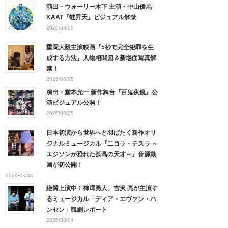
演出・ウォーリー木下 主演・中山優馬
KAAT『蛙昇天』ビジュアル解禁
2026/08/05
重岡大毅主演映画『5秒で完全犯罪を生
成する方法』人物相関図＆新場面写真解
禁！
2026/08/05
演出・堂本光一 新作舞台『百鬼夜鏡』公
演ビジュアル公開！
2026/08/05
日本初演から世界へと羽ばたく新作オリ
ジナルミュージカル『二コラ・テスラ ～
エジソンが恐れた孤高の天才～』音源動
画が初公開！
2026/08/04
絶賛上演中！柿澤勇人、吉沢 亮が主演す
るミュージカル「ディア・エヴァン・ハ
ンセン」観劇レポート
2026/08/04