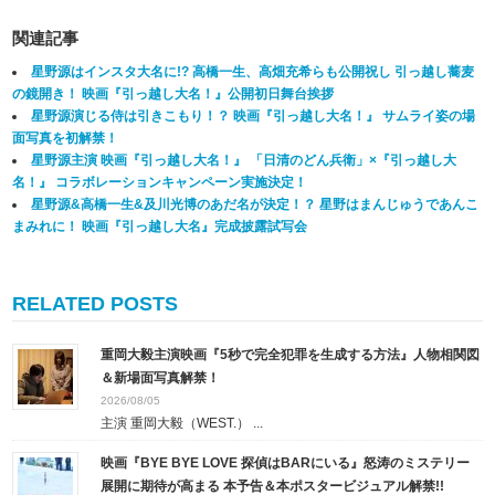
関連記事
星野源はインスタ大名に!? 高橋一生、高畑充希らも公開祝し 引っ越し蕎麦
の鏡開き！ 映画『引っ越し大名！』公開初日舞台挨拶
星野源演じる侍は引きこもり！？ 映画『引っ越し大名！』 サムライ姿の場
面写真を初解禁！
星野源主演 映画『引っ越し大名！』 「日清のどん兵衛」×『引っ越し大
名！』 コラボレーションキャンペーン実施決定！
星野源&高橋一生&及川光博のあだ名が決定！？ 星野はまんじゅうであんこ
まみれに！ 映画『引っ越し大名』完成披露試写会
RELATED POSTS
重岡大毅主演映画『5秒で完全犯罪を生成する方法』人物相関図
＆新場面写真解禁！
2026/08/05
主演 重岡大毅（WEST.） ...
映画『BYE BYE LOVE 探偵はBARにいる』怒涛のミステリー
展開に期待が高まる 本予告＆本ポスタービジュアル解禁!!