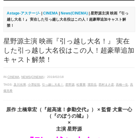
Astage-アステージ-
|
CINEMA
|
News(CINEMA)
| 星野源主演 映画『引っ
越し大名！』 実在した引っ越し大名役はこの人！超豪華追加キャスト解
禁！
星野源主演 映画『引っ越し大名！』 実在
した引っ越し大名役はこの人！超豪華追加
キャスト解禁！
IN
CINEMA
,
NEWS(CINEMA)
· 2019/02/18
TAGS:
及川光博
,
小澤征悦
,
引っ越し大名！
,
星野源
,
松重豊
,
濱田岳
,
西村まさ彦
,
高橋一生
,
高
畑充希
原作 土橋章宏（『超高速！参勤交代』） × 監督 犬童一心
（『のぼうの城』）
×
主演 星野源