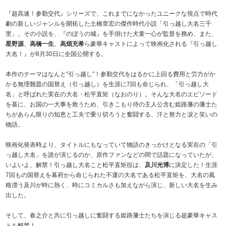
『超高速！参勤交代』シリーズで、これまでになかったユニークな視点で時代
劇の新しいジャンルを開拓した土橋章宏の傑作時代小説「引っ越し大名三千
里」。その小説を、『のぼうの城』を手掛けた犬童一心が監督を務め、また、
星野源
、
高橋一生
、
高畑充希
ら豪華キャストによって映画化される『引っ越し
大名！』が8月30日に全国公開する。
本作のテーマはなんと“引っ越し”！参勤交代をはるかに上回る費用と労力がか
かる無理難題の国替え（引っ越し）を生涯に7回も命じられ、「引っ越し大
名」と呼ばれた実在の大名・松平直矩（なおのり）。そんな大名のエピソード
を基に、お国の一大事を救うため、引きこもり侍の主人公含む姫路藩の藩士た
ちがあらん限りの知恵と工夫で乗り切ろうと奮闘する、汗と努力と涙と笑いの
物語。
映画化発表時より、タイトルにもなっていて物語のきっかけとなる実在の「引
っ越し大名」を誰が演じるのか、原作ファンなどの間で話題になっていたが、
いよいよ、解禁！ 引っ越し大名こと松平直矩役は、
及川光博
に決定した！ 生涯
7回もの国替えを幕府から命じられた不運の大名である松平直矩を、大名の風
格漂う及川が時に熱く、時にコミカルさも加えながら演じ、新しい大名を生み
出した。
そして、春之介と共に引っ越しに奮闘する姫路藩士たちを演じる超豪華キャス
トも解禁！