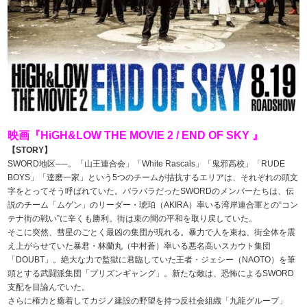
映画『HiGH&LOW THE MOVIE 2 / END OF SKY 』
【STORY】
SWORD地区──。「山王連合会」「White Rascals」「鬼邪高校」「RUDE
BOYS」「達磨一家」という5つのチームが拮抗するエリアは、それぞれの頭文
字をとってそう呼ばれていた。バラバラだったSWORDのメンバーたちは、伝
説のチーム「ムゲン」のリーダー・琥珀（AKIRA）率いる湾岸連合軍との“コン
テナ街の戦い”に辛くも勝利。街は束の間の平和を取り戻していた。
そこに突然、彗星のごとく最凶の集団が現れる。暴力で人を束ね、街全体を震
え上がらせていた暴君・林蘭丸（中村蒼）率いる悪名高いスカウト集団
「DOUBT」。絶大な力で監獄に君臨していた王者・ジェシー（NAOTO）を筆
頭とする武闘派集団「プリズンギャング」。新たな敵は、恐怖によるSWORD
支配を目論んでいた。
さらに権力と癒着してカジノ建設の野望を持つ反社会組織「九龍グループ」