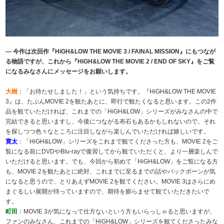
― 今作は次回作『HiGH&LOW THE MOVIE 3 / FAINAL MISSION』にもつなが
る物語ですが、これから『HiGH&LOW THE MOVIE 2 / END OF SKY』をご覧
になるみなさんにメッセージをお願いします。
大樹
：「お待たせしました！」という気持ちです。『HiGH&LOW THE MOVIE
3』は、たぶんMOVIE 2を観たあとに、即行で観たくなると思います。この2作
品を観ていただければ、これまでの「HiGH&LOW」シリーズがみなさんの中で
完結できると思いますし、今後につながる布石もあるかもしれないので、それ
を探しつつ色々なところに注目しながら楽しんでいただければ嬉しいです。
寛太
：「HiGH&LOW」シリーズをこれまで観てくださった方も、MOVIE 2をご
覧になる前にDVDやBlu-rayで復習してから観ていただくと、より一層楽しんで
いただけると思います。でも、今回から初めて「HiGH&LOW」をご覧になる方
も、MOVIE 2を観たあとに絶対、これまでに至るまでの話やバックボーンが気
になると思うので、とりあえずMOVIE 2を観てください。MOVIE 3はさらにめ
まぐるしい展開が待っていますので、期待を膨らませて観ていただきたいで
す。
町田
：MOVIE 3が気になって仕方ないという方もいらっしゃると思いますが、
ファンのみなさん、これまでの「HiGH&LOW」シリーズを観てくださったみな