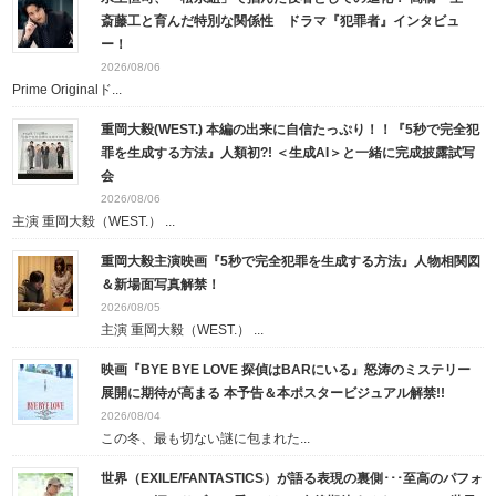
斎藤工と育んだ特別な関係性 ドラマ『犯罪者』インタビュ
ー！
2026/08/06
Prime Originalド...
重岡大毅(WEST.) 本編の出来に自信たっぷり！！『5秒で完全犯
罪を生成する方法』人類初?! ＜生成AI＞と一緒に完成披露試写
会
2026/08/06
主演 重岡大毅（WEST.） ...
重岡大毅主演映画『5秒で完全犯罪を生成する方法』人物相関図
＆新場面写真解禁！
2026/08/05
主演 重岡大毅（WEST.） ...
映画『BYE BYE LOVE 探偵はBARにいる』怒涛のミステリー
展開に期待が高まる 本予告＆本ポスタービジュアル解禁!!
2026/08/04
この冬、最も切ない謎に包まれた...
世界（EXILE/FANTASTICS）が語る表現の裏側･･･至高のパフォ