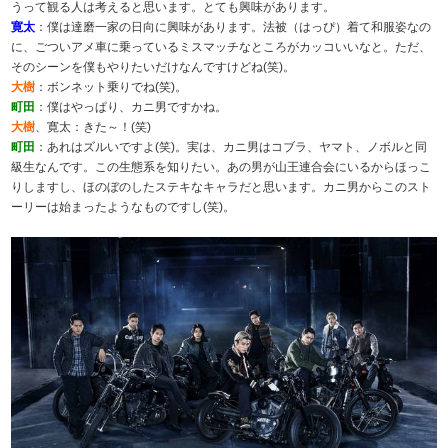
うって観る人は考えると思います。とても興味があります。
寛太
：僕は達磨一家の日向に興味があります。法被（はっぴ）着て和服姿なの
に、ごついアメ車に乗っているミスマッチなところがカッコいいなと。ただ、
そのシーンを僕もやりたいだけなんですけどね(笑)。
大樹
：ボンネット乗りでね(笑)。
町田
：僕はやっぱり、カニ男ですかね。
大樹
、寛太：きた～！(笑)
町田
：あれはズルいですよ(笑)。実は、カニ男はコブラ、ヤマト、ノボルと同
級生なんです。この生態系を知りたい。あの男が山王連合会にいるからほっこ
りしますし、ほのぼのしたステキなキャラだと思います。カニ男からこのスト
ーリーは始まったようなものですし(笑)。