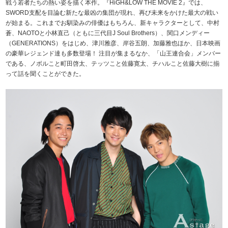
戦う若者たちの熱い姿を描く本作。『HiGH&LOW THE MOVIE 2』では、
SWORD支配を目論む新たな最凶の集団が現れ、再び未来をかけた最大の戦い
が始まる。これまでお馴染みの俳優はもちろん、新キャラクターとして、中村
蒼、NAOTOと小林直己（ともに三代目J Soul Brothers）、関口メンディー
（GENERATIONS）をはじめ、津川雅彦、岸谷五朗、加藤雅也ほか、日本映画
の豪華レジェンド達も多数登場！ 注目が集まるなか、「山王連合会」メンバー
である、ノボルこと町田啓太、テッツこと佐藤寛太、チハルこと佐藤大樹に揃
って話を聞くことができた。