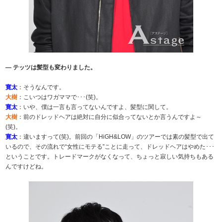
― テッツは髪型も変わりました。
寛太
：そうなんです。
大樹
：こいつはワガママで･･･(笑)。
寛太
：いや、僕は一言も言ってないんですよ、髪型に関して。
大樹
：前のドレッドヘアは絶対に自分に似合ってないとか言うんですよ～
(笑)。
寛太
：違いますって(笑)。前回の「HiGH&LOW」のツアーでは素の髪型で出て
いるので、その流れで“女性にモテる”ことに走って、ドレッドヘアはやめた･･･
ということです。トレードマークがなくなって、ちょっと寂しい気持ちもある
んですけどね。