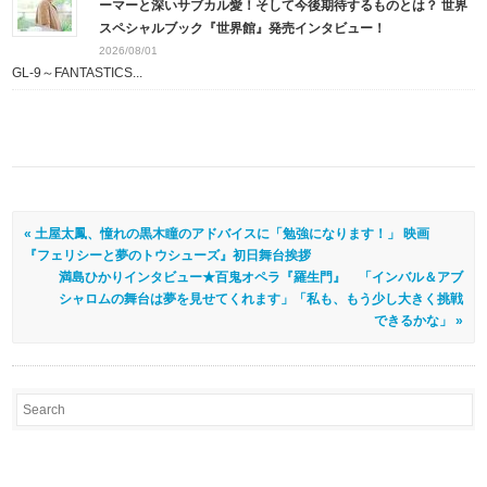
ーマーと深いサブカル愛！そして今後期待するものとは？ 世界
スペシャルブック『世界館』発売インタビュー！
2026/08/01
GL-9～FANTASTICS...
« 土屋太鳳、憧れの黒木瞳のアドバイスに「勉強になります！」 映画
『フェリシーと夢のトウシューズ』初日舞台挨拶
満島ひかりインタビュー★百鬼オペラ『羅生門』 「インバル＆アブ
シャロムの舞台は夢を見せてくれます」「私も、もう少し大きく挑戦
できるかな」 »