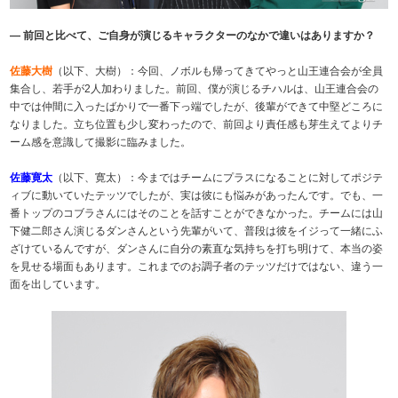
― 前回と比べて、ご自身が演じるキャラクターのなかで違いはありますか？
佐藤大樹
（以下、大樹）：今回、ノボルも帰ってきてやっと山王連合会が全員
集合し、若手が2人加わりました。前回、僕が演じるチハルは、山王連合会の
中では仲間に入ったばかりで一番下っ端でしたが、後輩ができて中堅どころに
なりました。立ち位置も少し変わったので、前回より責任感も芽生えてよりチ
ーム感を意識して撮影に臨みました。
佐藤寛太
（以下、寛太）：今まではチームにプラスになることに対してポジテ
ィブに動いていたテッツでしたが、実は彼にも悩みがあったんです。でも、一
番トップのコブラさんにはそのことを話すことができなかった。チームには山
下健二郎さん演じるダンさんという先輩がいて、普段は彼をイジって一緒にふ
ざけているんですが、ダンさんに自分の素直な気持ちを打ち明けて、本当の姿
を見せる場面もあります。これまでのお調子者のテッツだけではない、違う一
面を出しています。