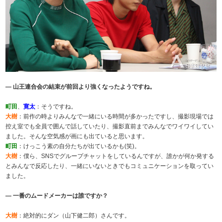
― 山王連合会の結束が前回より強くなったようですね。
町田
、
寛太
：そうですね。
大樹
：前作の時よりみんなで一緒にいる時間が多かったですし、撮影現場では
控え室でも全員で囲んで話していたり、撮影直前までみんなでワイワイしてい
ました。そんな空気感が画にも出ていると思います。
町田
：けっこう素の自分たちが出ているかも(笑)。
大樹
：僕ら、SNSでグループチャットをしているんですが、誰かが何か発する
とみんなで反応したり、一緒にいないときでもコミュニケーションを取ってい
ました。
― 一番のムードメーカーは誰ですか？
大樹
：絶対的にダン（山下健二郎）さんです。