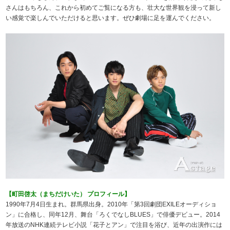
さんはもちろん、これから初めてご覧になる方も、壮大な世界観を浸って新し
い感覚で楽しんでいただけると思います。ぜひ劇場に足を運んでください。
【町田啓太（まちだけいた） プロフィール】
1990年7月4日生まれ。群馬県出身。2010年「第3回劇団EXILEオーディショ
ン」に合格し、同年12月、舞台「ろくでなしBLUES」で俳優デビュー。2014
年放送のNHK連続テレビ小説「花子とアン」で注目を浴び、近年の出演作には