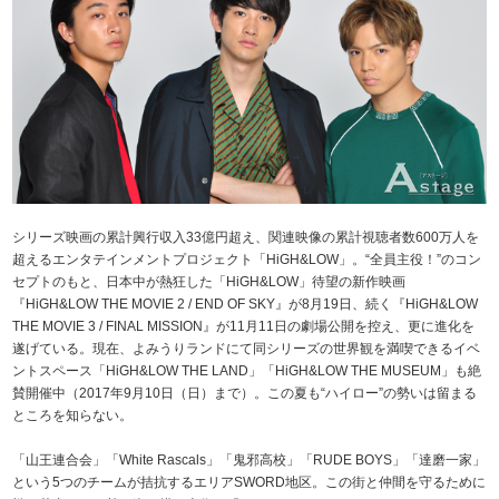
シリーズ映画の累計興行収入33億円超え、関連映像の累計視聴者数600万人を
超えるエンタテインメントプロジェクト「HiGH&LOW」。“全員主役！”のコン
セプトのもと、日本中が熱狂した「HiGH&LOW」待望の新作映画
『HiGH&LOW THE MOVIE 2 / END OF SKY』が8月19日、続く『HiGH&LOW
THE MOVIE 3 / FINAL MISSION』が11月11日の劇場公開を控え、更に進化を
遂げている。現在、よみうりランドにて同シリーズの世界観を満喫できるイベ
ントスペース「HiGH&LOW THE LAND」「HiGH&LOW THE MUSEUM」も絶
賛開催中（2017年9月10日（日）まで）。この夏も“ハイロー”の勢いは留まる
ところを知らない。
「山王連合会」「White Rascals」「鬼邪高校」「RUDE BOYS」「達磨一家」
という5つのチームが拮抗するエリアSWORD地区。この街と仲間を守るために