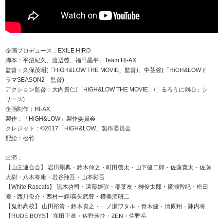
企画プロデュース：EXILE HIRO
脚本：平沼紀久、渡辺啓、福田晶平、Team HI-AX
監督：久保茂昭(「HiGH&LOW THE MOVIE」監督)、中茎強(「HiGH&LOWド
ラマSEASON2」監督)
アクション監督：大内貴仁(「HiGH&LOW THE MOVIE」/「るろうに剣心」シ
リーズ)
企画制作：HI-AX
製作：「HiGH&LOW」製作委員会
クレジット：©2017「HiGH&LOW」製作委員会
配給：松竹
出演：
【山王連合会】 岩田剛典・鈴木伸之・町田啓太・山下健二郎・佐藤寛太・佐藤
大樹・八木将康・岩谷翔吾・山本彰吾
【White Rascals】 黒木啓司・遠藤雄弥・稲葉友・栁俊太郎・廣瀬智紀・松田
凌・西川俊介・西村一輝/喜矢武豊・樽美酒研二
【鬼邪高校】 山田裕貴・鈴木貴之・一ノ瀬ワタル・青木健・清原翔・陳内将
【RUDE BOYS】 窪田正孝・佐野玲於・ZEN・佐野岳