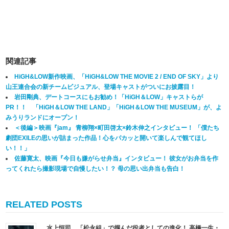
関連記事
HiGH&LOW新作映画、「HiGH&LOW THE MOVIE 2 / END OF SKY」より
山王連合会の新チームビジュアル、登場キャストがついにお披露目！
岩田剛典、デートコースにもお勧め！「HiGH＆LOW」キャストらが
PR！！ 「HiGH＆LOW THE LAND」「HiGH＆LOW THE MUSEUM」が、よ
みうりランドにオープン！
＜後編＞映画『jam』 青柳翔×町田啓太×鈴木伸之インタビュー！ 「僕たち
劇団EXILEの思いが詰まった作品！心をパカッと開いて楽しんで観てほし
い！！」
佐藤寛太、映画『今日も嫌がらせ弁当』インタビュー！ 彼女がお弁当を作
ってくれたら撮影現場で自慢したい！？ 母の思い出弁当も告白！
RELATED POSTS
水上恒司、「松永組」で掴んだ役者としての進化！ 高橋一生・