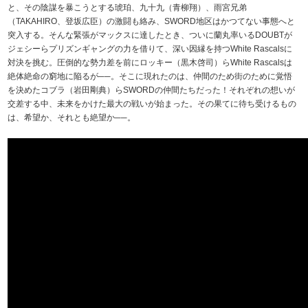
と、その陰謀を暴こうとする琥珀、九十九（青柳翔）、雨宮兄弟
（TAKAHIRO、登坂広臣）の激闘も絡み、SWORD地区はかつてない事態へと
突入する。そんな緊張がマックスに達したとき、ついに蘭丸率いるDOUBTが
ジェシーらプリズンギャングの力を借りて、深い因縁を持つWhite Rascalsに
対決を挑む。圧倒的な勢力差を前にロッキー（黒木啓司）らWhite Rascalsは
絶体絶命の窮地に陥るが──。そこに現れたのは、仲間のため街のために覚悟
を決めたコブラ（岩田剛典）らSWORDの仲間たちだった！それぞれの想いが
交差する中、未来をかけた最大の戦いが始まった。その果てに待ち受けるもの
は、希望か、それとも絶望か──。