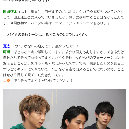
町田啓太
（以下、町田）：前作までのノボルは、ケガで松葉杖をついていたり
して、山王連合会に入ってはいましたが、戦いに参加することはなかったんで
す。今回は初めてバイクの走行シーン、アクションシーンもあります。
― バイクの走行シーンは、見どころの1つでしょうか。
寛太
：はい、かなりの迫力です。凄かったです！
町田
：ほとんど自走で撮影しています。多少吹替えもありますが、できるだけ
自分たちで走って頑張ってます。バイク走行しながら列のフォーメーションを
変えるところは、めちゃくちゃ難しかったです。でも、完成したものを見ると
すっごくキレイにできていて、なかなか自走で出来ることではないので、ここ
はぜひ注目して観ていただきたいです。
大樹
：僕も走ってます！ ぜひ観てください！