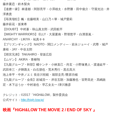
藤井夏恋・鈴木梨央
【達磨一家】 林遣都・阿部亮平・小澤雄太・水野勝・田中俊介・守屋光治・井
澤勇貴
【苺美瑠狂】楓・佐藤晴美・山口乃々華・城戸愛莉
藤井萩花・坂東希
【DOUBT】 中村蒼・秋山真太郎・武田航平
【MIGHTY WARRIORS】 ELLY・大屋夏南・野替愁平・白濱亜嵐・
ANARCHY・LIKIYA・祐真キキ
【プリズンギャング】 NAOTO・関口メンディ―・岩永ジョーイ・武尊・城戸
康裕・JAY・中谷太郎
【雨宮兄弟】 TAKAHIRO・登坂広臣
【ムゲン】 AKIRA・青柳翔
【九龍グループ・幹部】橘ケンチ・小林直己・尚玄・小野塚勇人・渡邉紘平・
武田幸三・夕輝壽太・白石朋也・荒木秀行・黒石高大
池上幸平・中井ノエミ 長谷川初範・堀部圭亮 /豊原功補
【九龍グループ・会長】岩城滉一・岸谷五朗・加藤雅也・笹野高史・髙嶋政
宏・木下ほうか・中村達也・早乙女太一 /津川雅彦
クレジット：©2017「HiGH&LOW」製作委員会
公式サイト：
http://high-low.jp/
映画『HiGH&LOW THE MOVIE 2 / END OF SKY 』