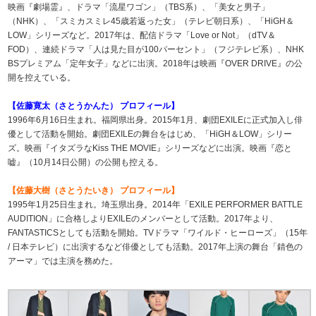
映画『劇場霊』、ドラマ「流星ワゴン」（TBS系）、「美女と男子」
（NHK）、「スミカスミレ45歳若返った女」（テレビ朝日系）、「HiGH＆
LOW」シリーズなど。2017年は、配信ドラマ「Love or Not」（dTV＆
FOD）、連続ドラマ「人は見た目が100パーセント」（フジテレビ系）、NHK
BSプレミアム「定年女子」などに出演。2018年は映画『OVER DRIVE』の公
開を控えている。
【佐藤寛太（さとうかんた） プロフィール】
1996年6月16日生まれ。福岡県出身。2015年1月、劇団EXILEに正式加入し俳
優として活動を開始。劇団EXILEの舞台をはじめ、「HiGH＆LOW」シリー
ズ。映画『イタズラなKiss THE MOVIE』シリーズなどに出演。映画『恋と
嘘』（10月14日公開）の公開も控える。
【佐藤大樹（さとうたいき） プロフィール】
1995年1月25日生まれ。埼玉県出身。2014年「EXILE PERFORMER BATTLE
AUDITION」に合格しよりEXILEのメンバーとして活動。2017年より、
FANTASTICSとしても活動を開始。TVドラマ「ワイルド・ヒーローズ」（15年
/ 日本テレビ）に出演するなど俳優としても活動。2017年上演の舞台「錆色の
アーマ」では主演を務めた。