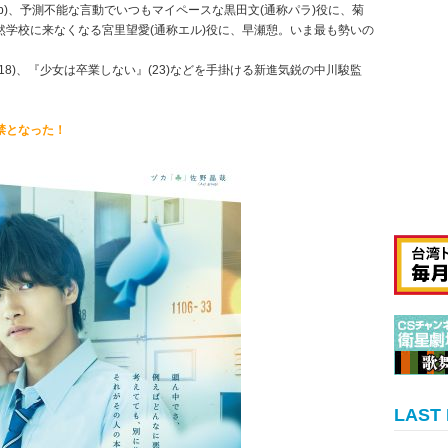
roup)、予測不能な言動でいつもマイペースな黒田文(通称パラ)役に、菊
学校に来なくなる宮里望愛(通称エル)役に、早瀬憩。いま最も勢いの
8)、『少女は卒業しない』(23)などを手掛ける新進気鋭の中川駿監
禁となった！
LAST