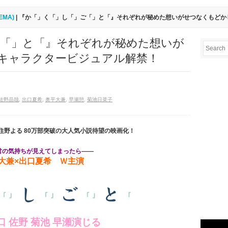
EMA)
| 『か「」く「」し「」ご「」と「』それぞれが秘めた想いがせつなくもどか
ご「」と「』それぞれが秘めた想いが
･キャラクタービジュアル解禁！
佐野晶哉
,
出口夏希
,
奥平大兼
,
早瀬憩
,
菊池日菜子
住野よる 80万部突破の大人気小説待望の映画化！
君の気持ちが見えてしまったら――
大兼×出口夏希 Ｗ主演
口 佐野 菊池 早瀬演じる