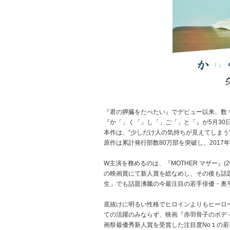
『君の膵臓をたべたい』でデビュー以来、数
『か「」く「」し「」ご「」と「』が5月30日
本作は、“少しだけ人の気持ちが見えてしまう
原作は累計発行部数80万部を突破し、201
W主演を務めるのは、『MOTHER マザー』
の映画賞にて新人賞を総なめし、その後も話題
生」でも話題沸騰の今最注目の若手俳優・奥
底抜けに明るい性格でヒロインよりもヒーロ
ての活躍のみならず、映画『赤羽骨子のボディ
画祭最優秀新人賞を受賞した注目度No１の