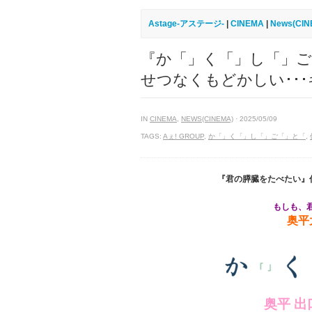
Astage-アステージ-
|
CINEMA
|
News(CIN
『か「」く「」し「」
せつなくもどかしい･･
IN
CINEMA
,
NEWS(CINEMA)
· 2025/05/09
TAGS:
Aぇ! GROUP
,
か「」く「」し「」ご「」と「
,
『君の膵臓をたべたい』
もしも、
奥平
奥平 出