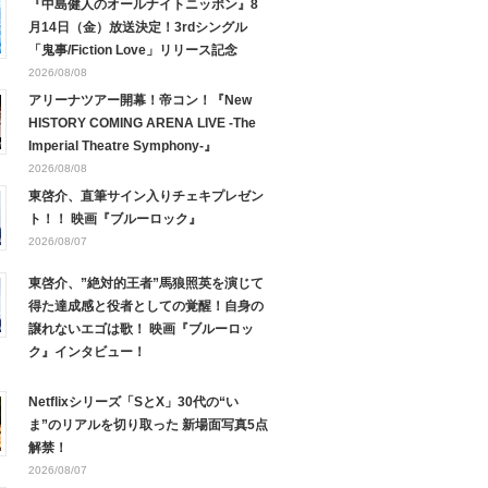
『中島健人のオールナイトニッポン』8
月14日（金）放送決定！3rdシングル
「鬼事/Fiction Love」リリース記念
2026/08/08
アリーナツアー開幕！帝コン！『New
HISTORY COMING ARENA LIVE -The
Imperial Theatre Symphony-』
2026/08/08
東啓介、直筆サイン入りチェキプレゼン
ト！！ 映画『ブルーロック』
2026/08/07
東啓介、”絶対的王者”馬狼照英を演じて
得た達成感と役者としての覚醒！自身の
譲れないエゴは歌！ 映画『ブルーロッ
ク』インタビュー！
Netflixシリーズ「SとX」30代の“い
ま”のリアルを切り取った 新場面写真5点
解禁！
2026/08/07