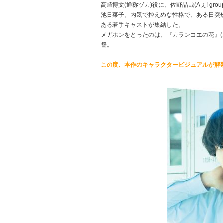
高崎博文(通称ヅカ)役に、佐野晶哉(Aぇ! g
池日菜子。内気で控えめな性格で、ある日突然
ある若手キャストが集結した。
メガホンをとったのは、『カランコエの花』(1
督。
この度、本作のキャラクタービジュアルが解