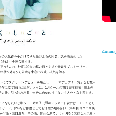
@astag
々の人気作を手がけてきた住野よるの同名小説を映画化した
(金)より全国公開する。
”男女5人の、純度100％の尊い日々を描く青春ラブストーリー。
7年の原作発売から若者を中心に根強い人気を誇る。
(20)にてスクリーンデビューを果たし、「日本アカデミー賞」など数々
作に立て続けに出演。さらに、1月クールのTBS日曜劇場「御上先
平大兼。引っ込み思案で自分に自信の持てない主人公・京を演じる。
ーになりたいと願う・三木直子（通称ミッキー）役には、モデルとし
ガード』(24)など俳優としても活躍の場を広げ、第46回ヨコハマ映
若手俳優・出口夏希。その他、体育会系でいつも明るく笑顔な人気者・